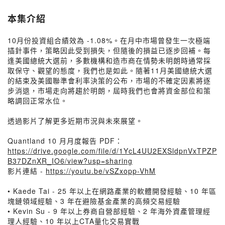
本集介紹
10月份投資組合績效為 -1.08%。在月中市場曾發生一次極端
插針事件，策略因此受到損失，但隨後的損益已逐步回補。每
逢美國總統大選前，多數機構和造市商在情勢未明朗時通常採
取保守、觀望的態度，我們也是如此。隨著11月美國總統大選
的結束及美國聯準會利率決策的公布，市場的不確定因素將逐
步消退，市場走向將趨於明朗，屆時我們也會將資金部位和策
略調回正常水位。
透過影片了解更多近期市況與未來展望。
Quantland 10 月月度報告 PDF：
https://drive.google.com/file/d/1YcL4UU2EXSldpnVxTPZP
B37DZnXR_IO6/view?usp=sharing
影片連結 -
https://youtu.be/vSZxopp-VhM
• Kaede Tai - 25 年以上在網路產業的軟體開發經驗、10 年區
塊鏈領域經驗、3 年在避險基金產業的高頻交易經驗
• Kevin Su - 9 年以上券商自營部經驗、2 年海外資產管理經
理人經驗、10 年以上CTA量化交易實戰