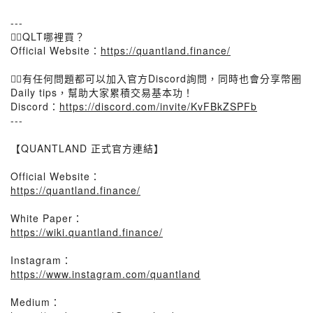
---
👉🏻QLT哪裡買？
Official Website：
https://quantland.finance/
👉🏻有任何問題都可以加入官方Discord詢問，同時也會分享幣圈
Daily tips，幫助大家累積交易基本功！
Discord：
https://discord.com/invite/KvFBkZSPFb
---
【QUANTLAND 正式官方連結】
Official Website：
https://quantland.finance/
White Paper：
https://wiki.quantland.finance/
Instagram：
https://www.instagram.com/quantland
Medium：