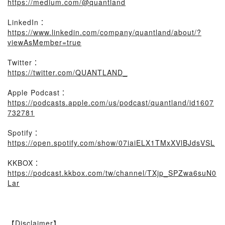
https://medium.com/@quantland
LinkedIn：
https://www.linkedin.com/company/quantland/about/?
viewAsMember=true
Twitter：
https://twitter.com/QUANTLAND_
Apple Podcast：
https://podcasts.apple.com/us/podcast/quantland/id1607
732781
Spotify：
https://open.spotify.com/show/07iaiELX1TMxXVlBJdsVSL
KKBOX：
https://podcast.kkbox.com/tw/channel/TXjp_SPZwa6suN0
Lar
【Disclaimer】