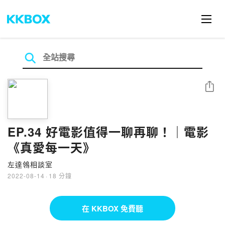
分享
EP.34 好電影值得一聊再聊！｜電影
《真愛每一天》
左達鴒相談室
2022-08-14
·
18 分鐘
在 KKBOX 免費聽