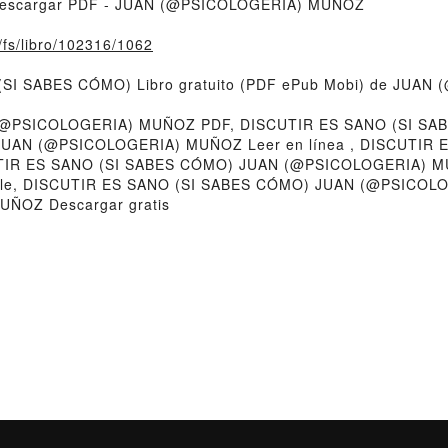
Descargar PDF - JUAN (@PSICOLOGERIA) MUÑOZ
o/fs/libro/102316/1062
O (SI SABES CÓMO) Libro gratuito (PDF ePub Mobi) de JU
(@PSICOLOGERIA) MUÑOZ PDF, DISCUTIR ES SANO (SI S
JUAN (@PSICOLOGERIA) MUÑOZ Leer en línea , DISCUTIR 
TIR ES SANO (SI SABES CÓMO) JUAN (@PSICOLOGERIA) M
e, DISCUTIR ES SANO (SI SABES CÓMO) JUAN (@PSICOLO
ÑOZ Descargar gratis