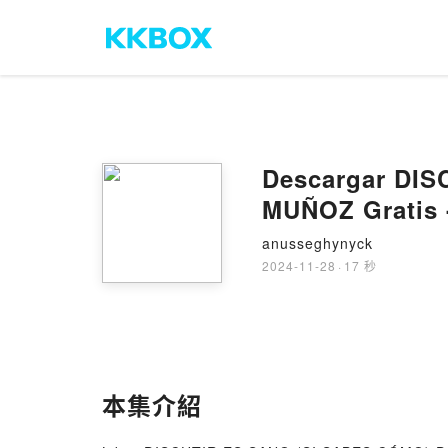
Descargar DI
MUÑOZ Gratis 
anusseghynyck
2024-11-28
·
17 秒
本集介紹