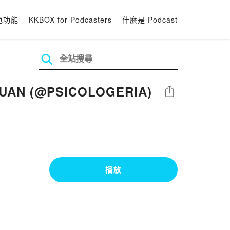
色功能
KKBOX for Podcasters
什麼是 Podcast
 JUAN (@PSICOLOGERIA)
分享
播放