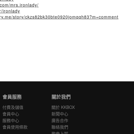
.com/mrs.ironlady/
r/ironlady
story.me/story/ckzs82bk30bte0920jomqqh83?m=comment
會員服務
關於我們
付費及儲值
關於 KKBOX
會員中心
新聞中心
服務中心
廣告合作
會員使用條款
聯絡我們
歌曲上架