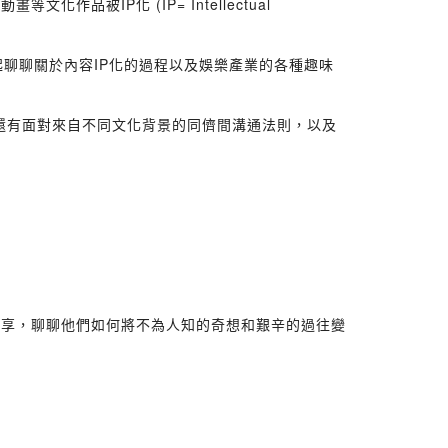
被IP化 (IP= Intellectual
起聊聊關於內容IP化的過程以及娛樂產業的各種趣味
，還有面對來自不同文化背景的同儕間溝通法則，以及
分享，聊聊他們如何將不為人知的奇想和艱辛的過往變