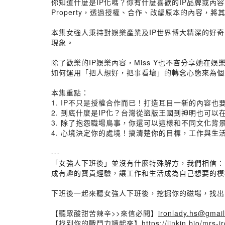
你知道什麼是IP化嗎？你有什麼喜歡的IP品牌或內容嗎？
Property，透過授權、合作、改編原本的內容，
本集女強人秉持對娛樂產業及IP世界博大精深的好奇
現象。
除了歡樂的IP娛樂內容，Miss Y也不吝分享她
如何運用「把人想好，把事看壞」的轉念心態來為個
本集重點：
1. IP不只是授權合作而已！打造耳目一新的內容也
2. 到底什麼是IP化？台灣從盜版王國到神明也可以在
3. 除了抱怨職場鳥事，你還可以這樣和不同文化背
4. 心境決定你的處境！搞清楚你的目標，工作與生
---
「女強人下班後」並沒有什麼特殊解方，我們相信：
成有趣的寶貴經驗，讓工作和生活成為自己想要的模
下班後一起來聽女強人下班後，挖掘你的磁場，找出
【聽眾酸甜苦辣辛>>來信必閱】
ironlady.hs@gmai
【找到你的戰鬥力讀起來】
https://linkin.bio/mrs-i