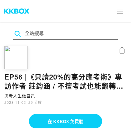
分享
EP56 |《只讀20%的高分應考術》專
訪作者 莊鈞涵 / 不擅考試也能翻轉局
勢
思考人生做自己
2023-11-02
·
29 分鐘
在 KKBOX 免費聽