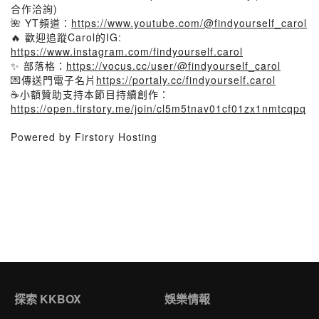
合作洽詢)
🌺 YT頻道：
https://www.youtube.com/@findyourself_carol
🔥 歡迎追蹤Carol的IG:
https://www.instagram.com/findyourself.carol
✨ 部落格：
https://vocus.cc/user/@findyourself_carol
💌傳送門電子名片
https://portaly.cc/findyourself.carol
☕小額贊助支持本節目持續創作：
https://open.firstory.me/join/cl5m5tnav01cf01zx1nmtcqpq
Powered by Firstory Hosting
探索 KKBOX
娛樂情報