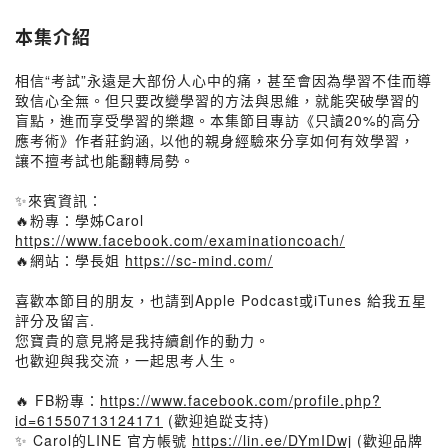
本集介紹
相信“考試”永遠是大部份人心中的痛，甚至會因為學習不佳而導
致信心全無。但只要改變學習的方法與思維，就能突破學習的
盲點，進而享受學習的樂趣。本集節目專訪《只讀20%的高分
應考術》作者莊鈞涵, 以他的親身經驗來分享如何有效學習，
讓不擅考試也能翻轉局勢。
✨來賓資訊：
🔥粉專：學姊Carol
https://www.facebook.com/examinationcoach/
🔥網站：學長姐
https://sc-mind.com/
喜歡本節目的朋友，也請到Apple Podcast或iTunes 給我五星
評分及留言.
您寶貴的意見將是我持續創作的動力。
也歡迎與我交流，一起思考人生。
🔥 FB粉專：
https://www.facebook.com/profile.php?
id=61550713124171
(歡迎追踨支持)
✨ Carol的LINE 官方帳號
https://lin.ee/DYmIDwj
(歡迎品牌