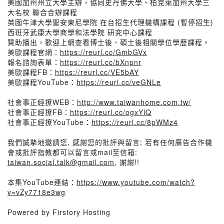
美國加州州立大學主辦，協同史丹佛大學、柏克萊加州大學三
大名校 聯合合辦課程
英國牛津大學聖安東尼學院 在台招生代理機構課程 (暫停招生)
西班牙武康大學商學和法學院 研究中心課程
贊助播出，歡迎上網查看博士後、碩士後相關學位學歷課程。
美歐課程官網：
https://reurl.cc/GmbGVx
報名諮詢表單：
https://reurl.cc/bXnpnr
美歐課程FB：
https://reurl.cc/VE5bAY
美歐課程YouTube：
https://reurl.cc/veGNLe
社會事正經撩WEB：
http://www.taiwanhome.com.tw/
社會事正經撩FB：
https://reurl.cc/ogxYlQ
社會事正經撩YouTube：
https://reurl.cc/8pWMz4
我們誠摯地邀請您, 感謝您的批評與留言; 若有任何廣告合作機
會或批評指教都可以留言或mail至信箱:
taiwan.social.talk@gmail.com
, 謝謝!!
本集YouTube連結：
https://www.youtube.com/watch?
v=vZy7718e3wg
Powered by Firstory Hosting