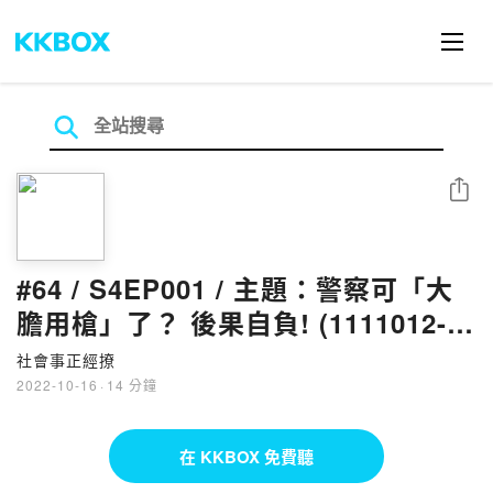
分享
#64 / S4EP001 / 主題：警察可「大
膽用槍」了？ 後果自負! (1111012-社
會事正經撩-第64集)
社會事正經撩
2022-10-16
·
14 分鐘
在 KKBOX 免費聽