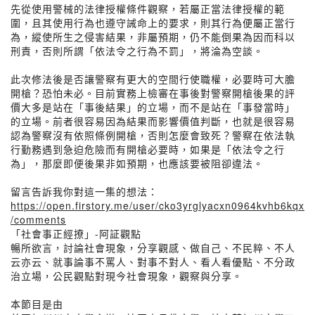
先從使用警械的法律授權條件觀察，若屬正當法律授權的範
圍，且其使用行為也遵守誡命上的要求，則其行為便屬正當行
為，縱使所生之侵害結果，非屬預期，仍不能倒果為因而科以
刑責，否則所謂「依法令之行為不罰」，將淪為空談。
此次修法後是否讓警察有更大的空間行使職權，必要時可大膽
開槍？恐怕未必。目前實務上檢審在事後對警察開槍後果的評
價大多是站在「事後結果」的立場，而不是站在「事發當時」
的立場。前者很容易因為結果而影響價值判斷，也就是很容易
認為警察沒有依照條例開槍，否則怎麼會致死？警察在依法執
行勤務遇到急迫危險而有開槍必要時，如果是「依法令之行
為」，那麼即便後果非如預期，也應該要被阻卻違法。
留言告訴我你對這一集的想法：
https://open.firstory.me/user/cko3yrglyacxn0964kvhb6kqx
/comments
「社會事正經撩」-阿証觀點
暢所欲言，討論社會現象，分享觀感、做自己、不民粹、不人
云亦云、就事論事不罵人、對事不對人、看人看優點、不分政
治立場，公民觀點對現今社會現象，觀察與分享。
本節目是由