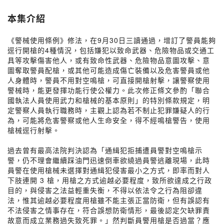
本集介紹
《警械使用條例》修法，在9月30日三讀通過，增訂了警員能夠
逕行開槍的4種情況，包括嫌犯以致命武器、危險物品或交通工
具等攻擊傷害他人，或有致命性武器、危險物品意圖攻擊、意
圖奪取警員配槍，或其他可能造成傷亡裝備以及危害警員或他
人身體時，警員不用對空鳴槍，可直接開槍射擊，讓警察使用
警械時，能更發揮功能行使公權力。此次修正條文參酌「聯合
國執法人員使用武力和槍械的基本原則」的特別條款規定，明
定警察人員執行職務時，主觀上認為若不制止犯罪嫌疑人的行
為，可能將危害警察或他人生命安全，得不經鳴槍警告，使用
槍械逕行射擊。
過去曾有最高法院判決認為「通緝犯拒捕遭員警對空鳴槍示
警，仍不理會繼續踩油門迅速倒車欲繞過員警逃離現場，此時
員警在使用槍械未選擇對通緝犯侵害最小之方式，即率而對人
下肢連開 3 槍，用槍之方式逾越必要程度，致所欲達成之行政
目的，與侵害之法益輕重失衡，不得以依法令之行為阻卻違
法，惟其逾越必要程度用槍雖不能主張正當防衛，但有誤認有
不法侵害之情事存在，符合誤想防衛情形，最後認定欠缺罪責
故意而成立業務過失致死罪。」然判斷員警用槍是否過當？應