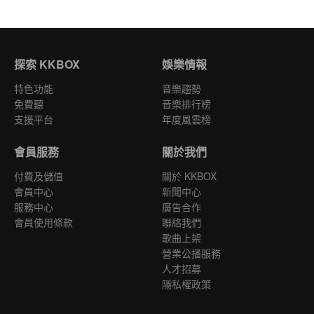
入衛福部的前身「中央實驗院」正式進入推動全國公共衛
問的對象可能是校友、老師、學生、職員、甚至是北護的
國立臺北護理健康大學，以實際行動支持學校的辦學理念
生的領域。後來陸續進入了桃園衛生局帶全國護生的公衛
好鄰居。 希望透過訪問每位與學校關係密切的夥伴，一起
https://donation.ntunhs.edu.tw/Powered by Firstory
實習、台北市衛生局護理科科長的等要職，在推動「台北
編織屬於你我的北護故事。今天邀請來分享故事的是 北護
Hosting
市家庭生育計畫」、「山地偏鄉醫療保健服務」等工作不
三專第一屆的資深校友 林王美園女士 (本次訪談節目內容
遺餘力。學姊在講述到這段過往時，也提到 #徐藹諸先
探索 KKBOX
娛樂情報
共有四集，陸續推出)。當時師承夏德貞校長、朱寶鈿校長
生、#朱寶鈿先生、#陸雲娥先生等，與北護關聯密切的前
的真傳。畢業之後，在教學及公共衛生領域發光發熱。在
輩師長。在本集節目中，您可以聽到林王學姐，在畢業之
特色功能
音樂趨勢
職場上的時光，透過制定護理人員業務標準、從立法面確
後探索職涯的歷程，她不停的挑戰更新更高難度的公衛志
免費聽
音樂排行榜
立了護理人員的權利及義務。也曾任台北市衛生局副局長
業；在發現自己有所不足時，克服了重重障礙積極進修，
支援平台
年度風雲榜
致力推廣「家庭計畫」、促進偏鄉、山區民眾的醫療保健
遠赴海外實習、考察，也為國內的公衛能量注入新的能
服務。在第一集 學姊將與我們談到 她當時的求學生涯，也
量。接下來，就請您一同聆聽這集的精采故事。#您可透過
會提到白衣天使的服裝代表意涵。您可曾想過，護理人員
會員服務
關於我們
以下連結贊助國立臺北護理健康大學，以實際行動支持學
的白衣白帽，代表的是「純淨、智慧、博愛」的象徵呢?接
校的辦學理念https://donation.ntunhs.edu.tw/Powered
付費及儲值
下來，就請您一同聆聽這集的精采故事。#您可透過以下連
關於 KKBOX
by Firstory Hosting
結贊助國立臺北護理健康大學，以實際行動支持學校的辦
會員中心
新聞中心
學理念https://donation.ntunhs.edu.tw/Powered by
服務中心
廣告合作
Firstory Hosting
會員使用條款
聯絡我們
歌曲上架
營業公播服務
人才招募
隱私權政策