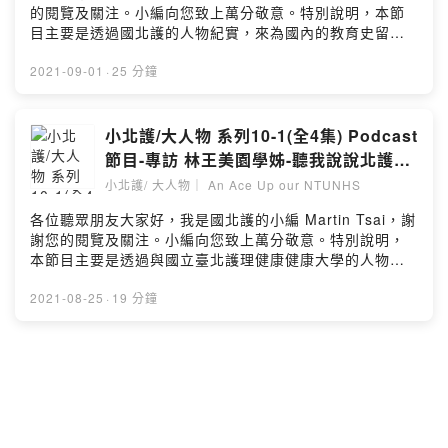
學生、職員、甚至是北護的好鄰居。 希望透過訪問每位與
的閱覽及關注。小編向您致上萬分敬意。特別說明，本節
環境經營得更好。而她個人在職涯歷程經驗日漸飽滿之
學校關係密切的夥伴，一起編織屬於你我的北護故事。---
目主要是透過國北護的人物紀實，來為國內的教育史留下
後，也沒有停下腳步，持續的學習，也致力於將知識經驗
以下正文影片內容說明---今天邀請來分享故事的是 北護三
一頁足跡，並無從事任何營利項目(如廣告收益)。但是，您
以寫書的方式傳遞出去。這些寶貴的人生經驗，學姊也毫
專第一屆的資深校友 #林王美園女士 (第10期訪談節目內容
仍可透過下方連結贊助#國北護 的各項捐款方案，來支持
2021-09-01
·
25 分鐘
不保留的，在節目當中與各位聽眾朋友分享。接下來，就
共有4集，本次為第3集)。當時師承夏德貞校長、徐藹諸校
國北護的辦學理念；透過您的捐款，會讓北護的學子們有
請您一同聆聽這集的精采故事。#您可透過以下連結贊助國
長、朱寶鈿校長 的真傳。畢業之後，在教學及公共衛生領
更豐沛的資源進行學習。正如我們的校名一樣"護理健康大
立臺北護理健康大學，以實際行動支持學校的辦學理念
域發光發熱。在職場上的時光，透過制定護理人員業務標
學"，就是"乎你健康"大學，進而一起為國人的健康盡心
小北護/大人物 系列10-1(全4集) Podcast
https://donation.ntunhs.edu.tw/Powered by Firstory
準、從立法面確立了護理人員的權利及義務。也曾任台北
力。連結在下面
Hosting
節目-專訪 林王美園學姊-聽我說說北護的
市衛生局副局長 致力推廣「家庭計畫」、促進偏鄉、山區
↓↓↓↓↓↓↓↓https://donation.ntunhs.edu.tw/本節目是
故事
民眾的醫療保健服務。在第三集 學姊談到全心投入推動
小北護/ 大人物｜ An Ace Up our NTUNHS
由北護 校友刊物「小北護/大人物」人物專訪系列的所衍生
「台北市家庭生育計畫」等工作，卻因為過度投入，搞壞
實驗性的Podcast 節目。訪問的對象可能是校友、老師、
各位聽眾朋友大家好，我是國北護的小編 Martin Tsai，謝
了身體。先生便要學姐暫停公家工作隨他前往日本休養一
學生、職員、甚至是北護的好鄰居。 希望透過訪問每位與
謝您的閱覽及關注。小編向您致上萬分敬意。特別說明，
段時間。此期間，學姊也沒閒下來，在「日本國際看護交
學校關係密切的夥伴，一起編織屬於你我的北護故事。---
本節目主要是透過與國立臺北護理健康健康大學的人物紀
流協會」工作服務的期間，為其編著了涵蓋67個國家的
以下正文影片內容說明---今天邀請來分享故事的是 北護三
實，來為國內的教育史留下一頁足跡，並無從事任何營利
「國際護理看護總覽」的著作，隨後還翻譯成英文本，為
專第一屆的資深校友 #林王美園女士 (第10期訪談節目內容
項目(如廣告收益、或業配等)。#但是，您仍可透過下方連
2021-08-25
·
19 分鐘
她日後在國內推動護理人員工作正常化、法制化，打下良
共有4集，本次為第2集)。當時師承夏德貞校長 、朱寶鈿
結贊助國北護的各項捐款方案，來支持國北護的辦學理
好的根基學姊在講述到這段過往時，也提到北護的資深校
校長 的真傳。畢業之後，在教學及公共衛生領域發光發
念；透過您的捐款，會讓北護的學子們有更豐沛的資源進
友#盧美秀、#朱寶鈿先生，是如何促使她再前往Johns
熱。在職場上的時光，透過制定護理人員業務標準、從立
行學習。正如我們的校名一樣"護理健康大學"，就是"乎你
Hopkins 大學 繼續攻讀公衛碩士，以及培養她思維辯證的
法面確立了護理人員的權利及義務。也曾任台北市衛生局
健康"大學，進而一起為國人的健康盡心力。連結在下面
能力。在本集節目中，您可以聽到林王學姐，在職涯歷程
副局長 致力推廣「家庭計畫」、促進偏鄉、山區民眾的醫
↓↓↓↓↓↓↓↓https://donation.ntunhs.edu.tw/---以下正
的成熟期，仍會遇到困難及挑戰，有時候透過北護的師長
療保健服務。在第二集 學姊談到畢業後，應師長的要求留
文節目說明---各位聽眾朋友大家好，這是由北護校友刊物
及校友資源，便是協助你克服困難的捷徑之一。接下來，
在母校北護的婦幼醫院帶護理實習生，後來投身公職，進
「小北護/大人物」人物專訪系列的衍生Podcast 節目。訪
就請您一同聆聽這集的精采故事。#您可透過以下連結贊助