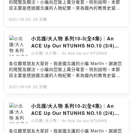
的閱覽及關注。小編向您致上萬分敬意。特別說明，本節
故事充滿著奮鬥與成長。他因為自身的腰痛問題而深入研
point1.北護大有個社團叫做親善大使社2.親善大使社專出
目主要是透過國北護的人物紀實，來為國內的教育史留下
究運動傷害的治療方法，並將這些技術應用於創立的團隊
帥哥美女3.親善大使們個個都表現得十分優雅還有很多你
一頁足跡，並無從事任何營利項目(如廣告收益)。但是，您
中。在創業初期，曾弘鋼面臨著許多挑戰，包括人事管
可能會很意外的 point,直接進節目#國立臺北護理健康大學
仍可透過下方連結贊助#國北護 的各項捐款方案，來支持
2021-09-24
·
25 分鐘
理、公司成立等問題。然而，他堅持不懈地克服困難，逐
#親善大使社#校友服務中心各位聽眾朋友們大家好，今天
國北護的辦學理念；透過您的捐款，會讓北護的學子們有
步建立起了馨田徒手保健工作室的品牌形象。他的品牌涵
要做一個特別的節目企劃。這個企劃是什麼呢?今天要介紹
更豐沛的資源進行學習。正如我們的校名一樣"護理健康大
蓋了徒手保健、美姿、動力等多個領域，為客戶提供全方
我們北護大的社團，這個社團是優雅團結的親善大使社。
學"，就是"乎你健康"大學，進而一起為國人的健康盡心
小北護/大人物 系列10-3(全4集)｜An
位的健康服務。除了商業服務外，曾弘鋼還積極參與社會
讓我們掌聲歡迎~👏👏👏親善大使社IG連結 :
力。連結在下面
公益活動，到社區為老人家提供免費的身體運動評估和治
ACE Up Our NTUNHS NO.10 (3/4)｜
https://instagram.com/ntunhs_ambassad...校友會官方
↓↓↓↓↓↓↓↓https://donation.ntunhs.edu.tw/本節目是
療服務。他希望通過這些活動，向更多人傳播健康理念，
Podcast 節目 專訪林王美園女士 -聽我說
Line帳號：@109ojkay （請一定要+@）校友服務中心官
小北護/ 大人物｜ An Ace Up our NTUNHS
由北護 校友刊物「小北護/大人物」人物專訪系列的所衍生
幫助他們改善身體健康。最後，曾弘鋼分享了自己與北護
方Line號：@396rolum （請一定要+@）未來有我們可以
說北護的故事/護理拓荒開墾
實驗性的Podcast 節目。訪問的對象可能是校友、老師、
的深厚情感，表示北護是他人生中的一個轉捩點，感謝學
各位聽眾朋友大家好，我是國北護的小編 Martin，謝謝您
服務的地方，也歡迎與我們聯絡。#您可透過以下連結贊助
學生、職員、甚至是北護的好鄰居。 希望透過訪問每位與
校給予他的教育和栽培。他鼓勵學弟妹們堅持不懈，勇於
的閱覽及關注。小編向您致上萬分敬意。特別說明，本節
國立臺北護理健康大學，以實際行動支持學校的辦學理念
學校關係密切的夥伴，一起編織屬於你我的北護故事。---
追求夢想，並歡迎有志於健康服務的年輕人加入他的團
目主要是透過國北護的人物紀實，來為國內的教育史留下
https://donation.ntunhs.edu.tw/只顯示部分資訊
以下正文影片內容說明---今天邀請來分享故事的是 北護三
隊。他的故事告訴我們，無論出身何在，只要堅持努力，
一頁足跡，並無從事任何營利項目(如廣告收益)。但是，您
Powered by Firstory Hosting
專第一屆的資深校友 #林王美園女士 (第10期訪談節目內容
就有望能夠實現自己的夢想，成就一番事業。接下來，就
仍可透過下方連結贊助#國北護 的各項捐款方案，來支持
2021-09-09
·
25 分鐘
共有4集，本次為第4集)。當時師承夏德貞校長、徐藹諸校
請您一同聆聽這集的精采故事。#您可透過以下連結贊助國
國北護的辦學理念；透過您的捐款，會讓北護的學子們有
長、朱寶鈿校長 的真傳。畢業之後，在教學及公共衛生領
立臺北護理健康大學，以實際行動支持學校的辦學理念
更豐沛的資源進行學習。正如我們的校名一樣"護理健康大
域發光發熱。在職場上的時光，透過制定護理人員業務標
https://donation.ntunhs.edu.tw/https://open.firstory.m
學"，就是"乎你健康"大學，進而一起為國人的健康盡心
小北護/大人物 系列10-2(全4集)｜An
準、從立法面確立了護理人員的權利及義務。也曾任台北
e/user/cksra05wcjn5f0989lcwnoy0s/commentsPower
力。連結在下面
ACE Up Our NTUNHS NO.10 (2/4)｜
市衛生局副局長 致力推廣「家庭計畫」、促進偏鄉、山區
ed by Firstory Hosting
↓↓↓↓↓↓↓↓https://donation.ntunhs.edu.tw/本節目是
Podcast 節目 專訪林王美園女士 -聽我說
民眾的醫療保健服務。在第四集 學姊談到她在衛生署及台
小北護/ 大人物｜ An Ace Up our NTUNHS
由北護 校友刊物「小北護/大人物」人物專訪系列的所衍生
北市衛生局服務的期間，是如何在各種資源不足的環境
說北護的故事/畢業、就業、成長
實驗性的Podcast 節目。訪問的對象可能是校友、老師、
各位聽眾朋友大家好，我是國北護的小編 Martin，謝謝您
下，要如何帶領著國內公衛人員、護理人員，將整個衛生