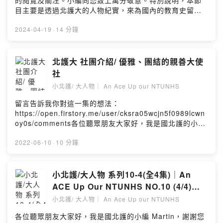
的閱覽及關注。小編向您致上萬分敬意。特別說明，本節
訴我你對這一集的想法：
州校友會不僅用行動回饋母校，還積極經營校友情誼，定
目主要是透過北護大的人物紀實，來為國內的教育史留下
https://open.firstory.me/user/cksra05wcjn5f0989lcwn
期舉辦聯誼活動、旅遊行程，甚至參與當地的大專校友聯
一頁足跡，並無從事任何營利項目(如廣告收益)。但是，您
oy0s/commentsPowered by Firstory Hosting
合活動！從 摩洛哥騎駱駝 到 勞工節健行，不論是公益或
仍可透過下方連結贊助#國北護 #北護大 的各項捐款方案，
2024-04-19
·
14 分鐘
玩樂，北加校友們都全力以赴！📣 還沒加入？這麼棒的校
來支持我們的辦學理念；透過您的捐款，會讓北護的學子
友會，怎麼能錯過！無論你身在台灣還是海外，都能成為
們有更豐沛的資源進行學習。正如我們的校名一樣"護理健
這股愛的力量！快來聽聽學長姐們的故事，一起傳承 北護
康大學"，就是"乎你健康"大學，進而一起為國人的健康盡
北護大 社團介紹/ 優雅、團結的親善大使
精神，讓這份熱血延續下去！💖🔊 點擊收聽本集
心力。連結在下面
社
Podcast，感受最強校友團結力！Powered by Firstory
↓↓↓↓↓↓↓↓https://donation.ntunhs.edu.tw/本節目是
Hosting
小北護/ 大人物｜ An Ace Up our NTUNHS
由北護 校友刊物「小北護/大人物」人物專訪系列的衍生實
驗性的Podcast 節目。本影片的主要內容，以聲音訪談為
留言告訴我你對這一集的想法：
主，影片內容僅為輔。也就是說，您可以將這部影片當成
https://open.firstory.me/user/cksra05wcjn5f0989lcwn
廣播節目來聽就可以囉~。訪問的對象可能是校友、老師、
oy0s/comments各位聽眾朋友大家好，我是國北護的小編
學生、職員、甚至是北護的好鄰居。 希望透過訪問每位與
Martin，謝謝您的閱覽及關注。小編向您致上萬分敬意。
學校關係密切的夥伴，一起編織屬於你我的北護故事。---
特別說明，本節目主要是向各地的校友夥伴闡述北護大/親
2022-06-10
·
10 分鐘
以下正文影片內容說明---今天邀請來分享故事的是 北護運
善大使社的社團活動，並無從事任何營利項目(如廣告收
保系第二屆的校友 #曾弘鋼 先生。他在畢業後開創了自己
益)。您仍可透過下方連結贊助 #國北護 #北護大的各項捐
的事業。曾弘鋼以自己豐富的專業知識和堅定的信念，成
款方案，來支持國北護的辦學理念；透過您的捐款，會讓
小北護/大人物 系列10-4(全4集)｜An
為了運動保健領域的專家。曾弘鋼在北護求學時期，學習
北護的學子們有更豐沛的資源進行學習。正如我們的校名
ACE Up Our NTUNHS NO.10 (4/4)｜
了運動傷害防護的技術，並在學術知識的基礎上，開始研
一樣"護理健康大學"，就是"乎你健康"大學，進而一起為國
Podcast 節目 專訪林王美園女士 -聽我說
究運動傷害的調整方法。他很感謝北護的老師和教育內
小北護/ 大人物｜ An Ace Up our NTUNHS
人的健康盡心力。連結在下面
容，為他奠定了堅實的專業基礎。從一位田徑體育績優進
說北護的故事/繼往開來的人生體悟
↓↓↓↓↓↓↓↓https://donation.ntunhs.edu.tw/-----------
各位聽眾朋友大家好，我是國北護的小編 Martin，謝謝您
入北護的學生，到成為一名運動保健專家，曾弘鋼的創業
--影片內容說明------------#關於我可能會讓你很意外的