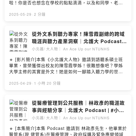
閱！🎧 Podcast 頻道 ➡️ https://reurl.cc/YYeVV0📌 校友
啦！你是否也想念在學校的點點滴滴，以及和同學、老師
服務中心官網 ➡️ https://alumnisc.ntunhs.edu.tw/📷 追
們一起奮鬥的日子呢？快把行事曆的 6月23日（一） 下午
蹤我們的 FB ➡️
空下來，回到我們最熟悉的大家庭——國立臺北護理健康
2025-05-29
·
2 分鐘
https://www.facebook.com/NTUNHSASC📷 追蹤我們的
大學運動保健系，和我們一起聊回憶、談未來！🥳這次活
IG ➡️ https://www.instagram.com/ntunhssc/🏆贊助北護
動超級豐富： 🔹 產業新知 get：特別邀請超人氣的 洪雅琦
➡️ https://giving.ntunhs.edu.tw/留言告訴我你對這一集
（Vicky）老師 帶來「運保人說說話」講座，滿滿的業界乾
從外文系到聽力專家！陳雪霞副總的跨域
的想法：
貨，錯過絕對會後悔！📢 🔹 老友新朋 all in one：從師長
職涯與聽力產業洞察｜北護大 Podcast |
https://open.firstory.me/user/cksra05wcjn5f0989lcwn
致詞、系友自我介紹到交流時間，讓你一次見到老朋友，
#小北護大人物 EP14
oy0s/commentsPowered by Firstory Hosting
小北護/ 大人物｜ An Ace Up our NTUNHS
認識新夥伴，拓展你的人脈存摺！🤝 🔹 好康拿不完：下午
1 點準時報到，不僅能領取精美小禮物，活動後還有溫馨
🔹 [影片簡介]本集《小北護大人物》邀請到語聽系碩士班
餐敘，讓你吃飽喝足，聊得盡興！🍽️無論你是畢業多久的
畢業，曾榮獲傑出校友的陳雪霞學姊！很難想像吧？學姊
學長姐，還是剛踏入社會的新鮮人，這都是一場專屬於你
大學主修的其實是外文！她是如何一腳踏入聽力學的世
的派對！準備好你的故事，帶上你的熱情，6月23日，我們
界，從基層做到副總經理，更投身公益、回校作育英才？
在運保系，不見不散！❤️留言告訴我你對這一集的想法：
在這集節目中，雪霞學姊將分享她精彩的跨域職涯故事、
2025-04-29
·
1 小時 20 分鐘
https://open.firstory.me/user/cksra05wcjn5f0989lcwn
對聽力保健與助聽器產業的深入觀察，以及給想投入這個
oy0s/commentsPowered by Firstory Hosting
領域的學弟妹們最真誠的建議！陳雪霞 傑出校友學歷：國
立臺北護理健康大學 語言治療與聽力學系 碩士班 畢業現
從醫療管理到公共服務｜林政彥的職涯故
職：薩摩亞商美律富林股份有限公司台灣分公司 副總經理
事與經驗分享｜北護大 Podcast | #小北
& 聽力師台中市小蝸牛聽語障礙關懷協會 理事長國立臺北
護大人物 EP13
小北護/ 大人物｜ An Ace Up our NTUNHS
護理健康大學 語言治療與聽力學系 兼任講師🔹 [訪談亮點]
⏳ 重點章節：00:09 節目與來賓介紹01:00 從外語到聽語
🔹 [本集簡介]本集 Podcast 邀請到 林政彥先生，他畢業於
的跨領域學習與北護經驗04:15 北護聽語學系的課程特色
醫管系(現 健管系)在醫療管理、政府採購及緊急應變領域