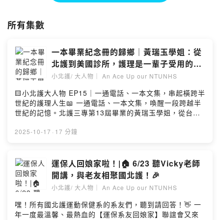
習。正如我們的校名一樣"護理健康大學"，就是"乎你健康"大學，進而一
起為國人的健康盡心力。連結在下面↓↓↓↓↓↓↓↓
所有集數
https://giving.ntunhs.edu.tw/
---以下正文---
一本畢業紀念冊的歸鄉｜黃瑞玉學姐：從
各位聽眾朋友大家好，這是由北護校友刊物「小北護/大人物」人物專訪
北護到美國診所，護理是一輩子受用的專
系列的所衍生的Podcast 節目。
業｜北護大 Podcast | #小北護大人物
小北護/ 大人物｜ An Ace Up our NTUNHS
訪問的對象可能是校友、老師、學生、職員、甚至是北護的好鄰居。 希
EP15 | 募心職人
🟨小北護大人物 EP15｜一通電話、一本文集，串起橫跨半
望透過訪問每位與學校關係密切的夥伴，一起編織屬於你我的北護故事。
世紀的護理人生📖 一通電話、一本文集，喚醒一段跨越半
世紀的記憶。北護三專第13屆畢業的黃瑞玉學姐，從台灣
接下來，小編誠摯地邀請您聆聽每一集的精采故事。
到美國，從護理師到診所副院長，用專業與愛，實踐了
「護理是一輩子受用的專業」。她的人生，是護理精神最
2025-10-17
·
17 分鐘
Powered by Firstory Hosting
溫柔的註解；她帶回母校的那本紀念冊，則是北護人共同
的根與記憶。🎧 一起聽聽這段關於「歸鄉、愛與堅韌」的
真實故事。✨ 節目製作：國立臺北護理健康大學 校友服務
運保人回娘家啦！|🏠 6/23 聽Vicky老師
中心🎙️ 製作人：蔡庚甫、張雅筑📍 更多北護校友故事 →#
開講，與老友相聚國北護！🎉
小北護大人物 #北護校友 #黃瑞玉學姐 #護理人生 #校友故
小北護/ 大人物｜ An Ace Up our NTUNHS
事 #Podcast推薦 #護理精神 #北護大 #NTUNHS #校友服
務中心 #募心職人Facebook @NTUNHSASC｜YouTube
嘿！所有國北護運動保健系的系友們，聽到請回答！👋 一
校友服務中心頻道🔹 [延伸連結]📢 更多精彩內容，歡迎訂
年一度最溫馨、最熱血的【運保系友回娘家】聯誼會又來