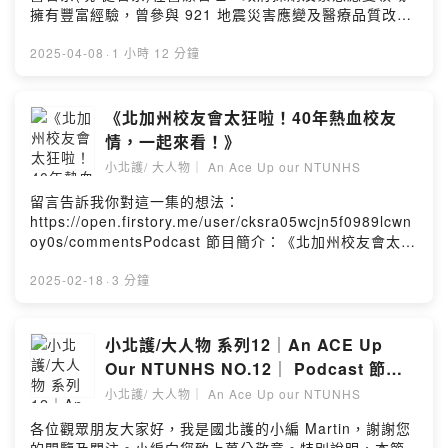
08:00 外語能力在聽語領域的優勢09:00 聽語領域的職涯
擁有豐富經驗，曾參與 921 地震災害應變及醫療品質改
發展與建議12:20 聽語系的科系選擇與學生輔導15:15 台
革。他將分享醫院經營管理的關鍵、政府採購評選的挑
灣聽力篩檢的發展21:00 聽力受損的觀察徵兆24:00 北護
戰，並為學生提供寶貴的職涯建議。🔹 [來賓介紹]林政彥
2025-04-08
·
1 小時 12 分鐘
學生的聽篩實作經驗26:30 助聽器產業與技術發展35:00
先生曾獲選北護大 醫管系的傑出校友。曾擔任 行政院公共
OTC (非處方) 助聽器38:20 助聽器的工作原理與驗配過程
工程委員會政府採購評選會委員，參與多項國家級醫療品
52:50 AI在助聽器上的應用01:00:40 企業看重的人才特質
質改革計畫，並在 三軍總醫院及多家醫療機構 擔任管理
《北加州校友會太狂啦！40年熱血校友
與北護學生的優勢01:07:15 推動聽力健康議題的初衷
職。他在醫療管理、政策制定及災害應變方面累積多年經
情，一起來看！》
01:21:50 給有興趣者的建議與就業前景01:27:00 送給學
驗，致力於提升台灣的醫療品質與服務效率。🔹 [訪談亮
弟妹一句話🔹 [延伸連結]📢 更多精彩內容，歡迎訂閱！🎧
小北護/ 大人物｜ An Ace Up our NTUNHS
點]⏳ 重點章節：00:33 開場與來賓介紹08:06 校園生活回
Podcast 頻道 ➡️ https://reurl.cc/YYeVV0📌 校友服務中
顧14:10三軍總醫院的管理規劃與創新20:25 921地震災害
留言告訴我你對這一集的想法：
心官網 ➡️ https://alumnisc.ntunhs.edu.tw/📷 追蹤我們
及八仙塵爆事件應變的第一線經歷28:04 如何提升醫療品
https://open.firstory.me/user/cksra05wcjn5f0989lcwn
的 FB ➡️ https://www.facebook.com/NTUNHSASC📷
質與病歷管理33:31 做醫管也要學會開地下街做生意41:46
oy0s/commentsPodcast 節目簡介：《北加州校友會太狂
追蹤我們的 IG ➡️
怎樣能成為合格稱職的醫管人呢?50:35 醫管的相關學會有
啦！40年熱血校友情，一起來看！》🌍 北護校友們的熱情
https://www.instagram.com/ntunhssc/🏆贊助北護 ➡️
那些?53:38 行政院公共工程委員會的委員都在做些什麼
無遠弗屆！ 你知道嗎？北加州校友會已經成立 40週年，不
2025-02-18
·
3 分鐘
https://giving.ntunhs.edu.tw/Powered by Firstory
事?69:23 給年輕學子的職涯建議：從學習、生活到實務的
僅是當地華人大專校友圈的中堅力量，還積極為母校和學
Hosting
轉換，應該要準備三本存摺🔹 [延伸連結]📢 更多精彩內
弟妹們貢獻心力！這集節目就帶你一起來感受這股強大校
容，歡迎訂閱！🎥 YouTube 頻道 ➡️
友情！💰 愛心捐款，學長姐罩你！北加州校友會的周蕙蘭
小北護/大人物 系列12｜An ACE Up
https://www.youtube.com/channel/UCNkxFDAytiwVZsj
會長聯合海外校友，攜手捐款，支持母校「曙光計畫」，
Our NTUNHS NO.12｜ Podcast 節目
p8Y_oFiA📌 校友服務中心官網 ➡️
幫助經濟不利的學弟妹安心完成學業！更感人的是，陳淑
「從畢業到創業的故事：運動保健專家 曾
https://alumnisc.ntunhs.edu.tw/📷 追蹤我們的 IG ➡️
小北護/ 大人物｜ An Ace Up our NTUNHS
蓮校友 再加碼捐出壹萬美元，成立「安心就學獎助學
https://www.instagram.com/ntunhssc/📷 追蹤我們的 臉
弘鋼」
金」，讓更多學子受惠！這份愛與關懷，真的是滿滿北護
各位觀眾朋友大家好，我是國北護的小編 Martin，謝謝您
書 ➡️ https://www.facebook.com/NTUNHSASC留言告
精神！🎉 校友情誼不只是捐款，還要一起創造回憶！北加