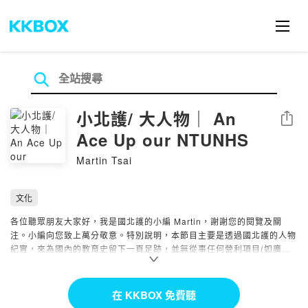
小北護/ 大人物｜ An
分享
Ace Up our NTUNHS
Martin Tsai
文化
各位聽眾朋友大家好，我是國北護的小編 Martin，謝謝您的閱覽及關
注。小編向您致上萬分敬意。特別說明，本節目主要是透過國北護的人物
紀實，來為國內的教育史留下一頁足跡，並無從事任何營利項目(如廣告
收益)。
#但是，您仍可透過下方連結贊助國北護的各項捐款方案，來支持國北護
在 KKBOX 免費聽
的辦學理念；透過您的捐款，會讓北護的學子們有更豐沛的資源進行學