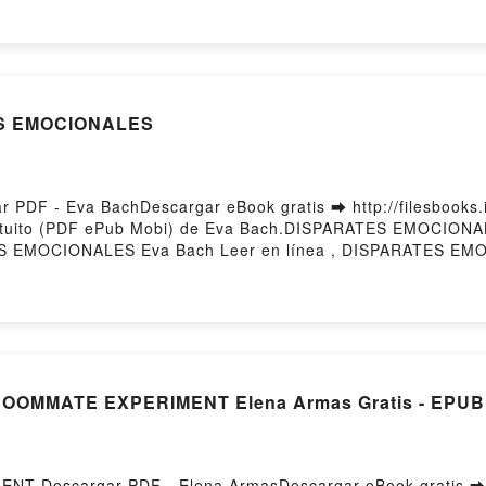
empo: Novela Romántica Picante Kindle, La Guardiana del Ti
ante Téléchargement gratuitPowered by Firstory Hosting
ES EMOCIONALES
F - Eva BachDescargar eBook gratis ➡ http://filesbooks.in
tuito (PDF ePub Mobi) de Eva Bach.DISPARATES EMOCION
EMOCIONALES Eva Bach Leer en línea , DISPARATES EMOC
DISPARATES EMOCIONALES Eva Bach Kindle, DISPARATES 
ar gratisPowered by Firstory Hosting
OOMMATE EXPERIMENT Elena Armas Gratis - EPUB,
T Descargar PDF - Elena ArmasDescargar eBook gratis ➡