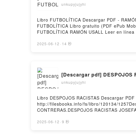
unkupyjujyhi
Libro FUTBOLÍTICA Descargar PDF - RAMÓN U
FUTBOLÍTICA Libro gratuito (PDF ePub 
FUTBOLÍTICA RAMÓN USALL Leer en línea
USALL Kindle, FUTBOLÍTICA RAMÓN USALL 
2025-06-12
·
14 秒
[Descargar pdf] DESPOJOS
unkupyjujyhi
Libro DESPOJOS RACISTAS Descargar PDF
http://filesbooks.info/fs/libro/120134/12
CONTRERAS.DESPOJOS RACISTAS JOSEFA
RACISTAS JOSEFA SÁNCHEZ CONTRERAS Le
JOSEFA SÁNCHEZ CONTRERAS VK, DESPO
2025-06-12
·
9 秒
CONTRERAS Epub VK, DESPOJOS RACISTAS 