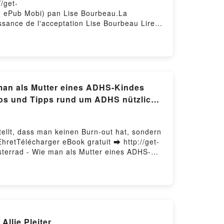
/get-
PDF ePub Mobi) pan Lise Bourbeau.La
ssance de l'acceptation Lise Bourbeau Lire
urbeau VK, La puissance de l'acceptation
ion Lise Bourbeau Téléchargement
 man als Mutter eines ADHS-Kindes
nfos und Tipps rund um ADHS nützlich
ellt, dass man keinen Burn-out hat, sondern
hretTélécharger eBook gratuit ➡ http://get-
msterrad - Wie man als Mutter eines ADHS-
 um ADHS nützlich sind! Livre gratuit (PDF
r eines ADHS-Kindes feststellt, dass man
harina Ehret PDF, Und das Hirn wirbelt
n-out hat, sondern ebenfalls ADHS und
iter wie im Hamsterrad - Wie man als Mutter
nd Tipps rund um ADHS nützlich sind!
llie Pleiter
 eines ADHS-Kindes feststellt, dass man