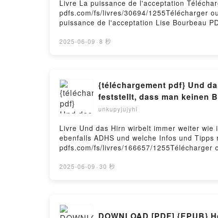
Livre La puissance de l'acceptation Télécha
pdfs.com/fs/livres/30694/1255Télécharger ou
puissance de l'acceptation Lise Bourbeau PD
en ligne , La puissance de l'acceptation Li
Lise Bourbeau Kindle, La puissance de l'ac
2025-06-09
·
8 秒
gratuitPowered by Firstory Hosting
{téléchargement pdf} Und da
feststellt, dass man keinen
sind!
unkupyjujyhi
Livre Und das Hirn wirbelt immer weiter wie
ebenfalls ADHS und welche Infos und Tipps r
pdfs.com/fs/livres/166657/1255Télécharger o
Kindes feststellt, dass man keinen Burn-out
ePub Mobi) pan Katharina Ehret.Und das Hir
2025-06-09
·
30 秒
keinen Burn-out hat, sondern ebenfalls ADHS
immer weiter wie im Hamsterrad - Wie man a
welche Infos und Tipps rund um ADHS nützlic
eines ADHS-Kindes feststellt, dass man kei
DOWNLOAD [PDF] {EPUB} Hear
Katharina Ehret Lire en ligne , Und das Hir