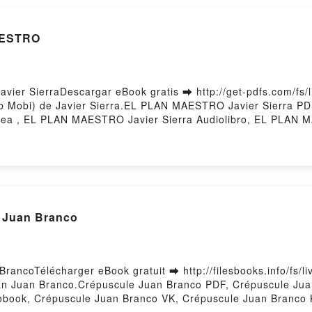
AESTRO
er SierraDescargar eBook gratis ➡ http://get-pdfs.com/fs/l
 Mobi) de Javier Sierra.EL PLAN MAESTRO Javier Sierra P
nea , EL PLAN MAESTRO Javier Sierra Audiolibro, EL PLAN 
ESTRO Javier Sierra Epub VK, EL PLAN MAESTRO Javier Sierr
r Juan Branco
rancoTélécharger eBook gratuit ➡ http://filesbooks.info/fs/l
pan Juan Branco.Crépuscule Juan Branco PDF, Crépuscule Ju
iobook, Crépuscule Juan Branco VK, Crépuscule Juan Branco