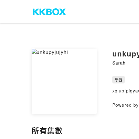
unkupy
Sarah
學習
xqlupfpigy
Powered by 
所有集數