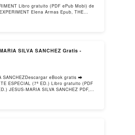
RIMENT Libro gratuito (PDF ePub Mobi) de
XPERIMENT Elena Armas Epub, THE
T Elena Armas Audiolibro, THE
 Armas Kindle, THE AMERICAN ROOMMATE
isPowered by Firstory Hosting
ARIA SILVA SANCHEZ Gratis -
A SANCHEZDescargar eBook gratis ➡
TE ESPECIAL (7ª ED.) Libro gratuito (PDF
D.) JESUS-MARIA SILVA SANCHEZ PDF,
CCIONES DE DERECHO PENAL. PARTE
RTE ESPECIAL (7ª ED.) JESUS-MARIA SILVA
VA SANCHEZ VK, LECCIONES DE DERECHO
AL. PARTE ESPECIAL (7ª ED.) JESUS-
ARIA SILVA SANCHEZ Descargar