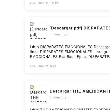
Romántica Picante VK, La Guardiana del Ti
2025-06-12
·
12 秒
Guardiana del Tiempo: Novela Romántica Pic
[Descargar pdf] DISPARAT
unkupyjujyhi
Libro DISPARATES EMOCIONALES Descargar PD
línea DISPARATES EMOCIONALES Libro gra
EMOCIONALES Eva Bach Epub, DISPARATES 
DISPARATES EMOCIONALES Eva Bach VK, 
DISPARATES EMOCIONALES Eva Bach Descarg
2025-06-12
·
9 秒
Descargar THE AMERICAN R
unkupyjujyhi
Libro THE AMERICAN ROOMMATE EXPERIMEN