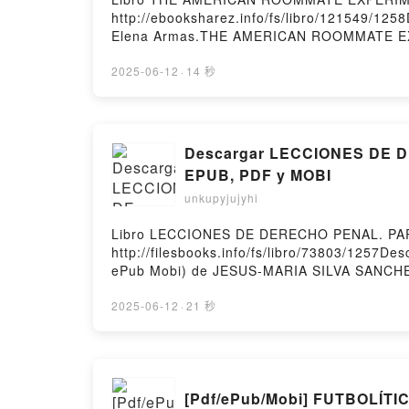
http://ebooksharez.info/fs/libro/121549/
Elena Armas.THE AMERICAN ROOMMATE E
AMERICAN ROOMMATE EXPERIMENT Elena Ar
AMERICAN ROOMMATE EXPERIMENT Elena 
2025-06-12
·
14 秒
EXPERIMENT Elena Armas Epub VK, THE AM
Descargar LECCIONES DE D
EPUB, PDF y MOBI
unkupyjujyhi
Libro LECCIONES DE DERECHO PENAL. PART
http://filesbooks.info/fs/libro/73803/125
ePub Mobi) de JESUS-MARIA SILVA SANCH
LECCIONES DE DERECHO PENAL. PARTE ES
ESPECIAL (7ª ED.) JESUS-MARIA SILVA SA
2025-06-12
·
21 秒
SANCHEZ Audiolibro, LECCIONES DE DER
PENAL. PARTE ESPECIAL (7ª ED.) JESUS-
MARIA SILVA SANCHEZ Epub VK, LECCIONE
gratisPowered by Firstory Hosting
[Pdf/ePub/Mobi] FUTBOLÍTI