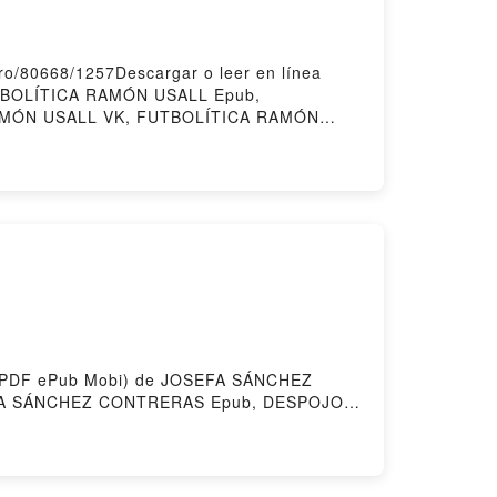
ro/80668/1257Descargar o leer en línea
UTBOLÍTICA RAMÓN USALL Epub,
RAMÓN USALL VK, FUTBOLÍTICA RAMÓN
ed by Firstory Hosting
ito (PDF ePub Mobi) de JOSEFA SÁNCHEZ
A SÁNCHEZ CONTRERAS Epub, DESPOJOS
TRERAS Audiolibro, DESPOJOS RACISTAS
SPOJOS RACISTAS JOSEFA SÁNCHEZ
Firstory Hosting