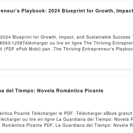
reneur's Playbook: 2024 Blueprint for Growth, Impac
 2024 Blueprint for Growth, Impact, and Sustainable Success
148593/1258Télécharger ou lire en ligne The Thriving Entrepre
it (PDF ePub Mobi) pan .The Thriving Entrepreneur's Playboo
epreneur's Playbook: 2024 Blueprint for Growth, Impact, and
 Growth, Impact, and Sustainable Success Lire en ligne , The
le Success Audiobook, The Thriving Entrepreneur's Playbook: 
reneur's Playbook: 2024 Blueprint for Growth, Impact, and S
 Growth, Impact, and Sustainable Success Epub VK, The Thriv
s Téléchargement gratuitPowered by Firstory Hosting
[télécharger pdf] La Guardiana del Tiempo: Novela Romántica Picante
ntica Picante Télécharger le PDF -Télécharger eBook gratui
Télécharger ou lire en ligne La Guardiana del Tiempo: Novela
a Romántica Picante PDF, La Guardiana del Tiempo: Novela R
igne , La Guardiana del Tiempo: Novela Romántica Picante A