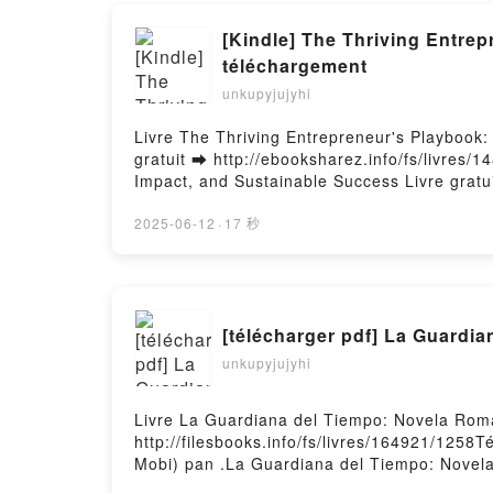
[Kindle] The Thriving Entrep
téléchargement
unkupyjujyhi
Livre The Thriving Entrepreneur's Playbook:
gratuit ➡ http://ebooksharez.info/fs/livres/
Impact, and Sustainable Success Livre gratu
Sustainable Success PDF, The Thriving Entr
Entrepreneur's Playbook: 2024 Blueprint for
2025-06-12
·
17 秒
Blueprint for Growth, Impact, and Sustainab
Sustainable Success VK, The Thriving Entrep
Entrepreneur's Playbook: 2024 Blueprint for
for Growth, Impact, and Sustainable Succes
unkupyjujyhi
Livre La Guardiana del Tiempo: Novela Romá
http://filesbooks.info/fs/livres/164921/1258
Mobi) pan .La Guardiana del Tiempo: Novel
Tiempo: Novela Romántica Picante Lire en l