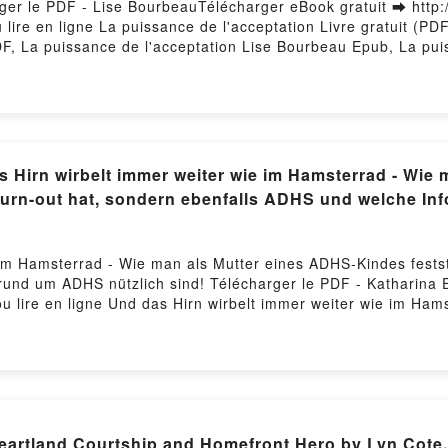
rger le PDF - Lise BourbeauTélécharger eBook gratuit ➡ http:/
 lire en ligne La puissance de l'acceptation Livre gratuit (
F, La puissance de l'acceptation Lise Bourbeau Epub, La pui
se Bourbeau Audiobook, La puissance de l'acceptation Lise Bo
ceptation Lise Bourbeau Epub VK, La puissance de l'acceptat
s Hirn wirbelt immer weiter wie im Hamsterrad - Wie
 Burn-out hat, sondern ebenfalls ADHS und welche I
 im Hamsterrad - Wie man als Mutter eines ADHS-Kindes festst
und um ADHS nützlich sind! Télécharger le PDF - Katharina E
u lire en ligne Und das Hirn wirbelt immer weiter wie im Ha
 hat, sondern ebenfalls ADHS und welche Infos und Tipps rund
n wirbelt immer weiter wie im Hamsterrad - Wie man als Mutte
 und welche Infos und Tipps rund um ADHS nützlich sind! Kat
ls Mutter eines ADHS-Kindes feststellt, dass man keinen Bur
h sind! Katharina Ehret Epub, Und das Hirn wirbelt immer we
nen Burn-out hat, sondern ebenfalls ADHS und welche Infos u
tland Courtship and Homefront Hero by Lyn Cote, A
n wirbelt immer weiter wie im Hamsterrad - Wie man als Mutter