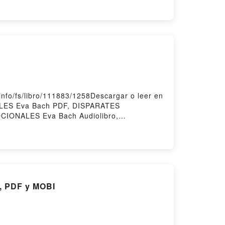
empo: Novela Romántica Picante Epub VK, La
fo/fs/libro/111883/1258Descargar o leer en
ALES Eva Bach PDF, DISPARATES
IONALES Eva Bach Audiolibro,
EMOCIONALES Eva Bach Epub VK,
 PDF y MOBI