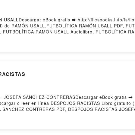
SALLDescargar eBook gratis ➡ http://filesbooks.info/fs/lib
Mobi) de RAMÓN USALL.FUTBOLÍTICA RAMÓN USALL PDF, F
 , FUTBOLÍTICA RAMÓN USALL Audiolibro, FUTBOLÍTICA 
Epub VK, FUTBOLÍTICA RAMÓN USALL Descargar gratisPower
 RACISTAS
 - JOSEFA SÁNCHEZ CONTRERASDescargar eBook gratis ➡
57Descargar o leer en línea DESPOJOS RACISTAS Libro gratu
 SÁNCHEZ CONTRERAS PDF, DESPOJOS RACISTAS JOSEF
er en línea , DESPOJOS RACISTAS JOSEFA SÁNCHEZ CON
JOS RACISTAS JOSEFA SÁNCHEZ CONTRERAS Kindle, DE
JOSEFA SÁNCHEZ CONTRERAS Descargar gratisPowered by 