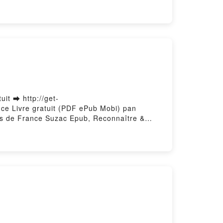
it ➡ http://get-
nce Livre gratuit (PDF ePub Mobi) pan
ns de France Suzac Epub, Reconnaître &
Suzac Audiobook, Reconnaître & cuisiner :
naître & cuisiner : Champignons de France
y Firstory Hosting