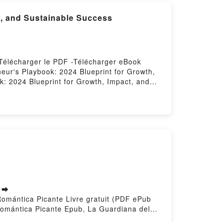
t, and Sustainable Success
 Télécharger le PDF -Télécharger eBook
neur's Playbook: 2024 Blueprint for Growth,
k: 2024 Blueprint for Growth, Impact, and
 Sustainable Success Epub, The Thriving
 Thriving Entrepreneur's Playbook: 2024
2024 Blueprint for Growth, Impact, and
ustainable Success Kindle, The Thriving
ing Entrepreneur's Playbook: 2024 Blueprint
t ➡
 Romántica Picante Livre gratuit (PDF ePub
omántica Picante Epub, La Guardiana del
udiobook, La Guardiana del Tiempo: Novela