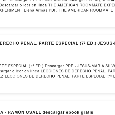
1258Descargar o leer en línea THE AMERICAN ROOMMATE EXPE
XPERIMENT Elena Armas PDF, THE AMERICAN ROOMMATE E
mas Leer en línea , THE AMERICAN ROOMMATE EXPERIMEN
Armas VK, THE AMERICAN ROOMMATE EXPERIMENT Elena
ERICAN ROOMMATE EXPERIMENT Elena Armas Descargar grat
ERECHO PENAL. PARTE ESPECIAL (7ª ED.) JESUS-M
E ESPECIAL (7ª ED.) Descargar PDF - JESUS-MARIA SILV
7Descargar o leer en línea LECCIONES DE DERECHO PENAL. PAR
EZ.LECCIONES DE DERECHO PENAL. PARTE ESPECIAL (7ª E
PECIAL (7ª ED.) JESUS-MARIA SILVA SANCHEZ Epub, LE
NCHEZ Leer en línea , LECCIONES DE DERECHO PENAL. PA
ECHO PENAL. PARTE ESPECIAL (7ª ED.) JESUS-MARIA SIL
MARIA SILVA SANCHEZ Kindle, LECCIONES DE DERECHO PEN
S DE DERECHO PENAL. PARTE ESPECIAL (7ª ED.) JESUS-M
CA - RAMÓN USALL descargar ebook gratis