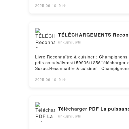
Crépuscule Juan Branco Téléchargement grat
2025-06-10
·
9 秒
TÉLÉCHARGEMENTS Reconnaî
unkupyjujyhi
Livre Reconnaître & cuisiner : Champignons 
pdfs.com/fs/livres/159936/1256Télécharger o
Suzac.Reconnaître & cuisiner : Champignon
cuisiner : Champignons de France Suzac Lir
Champignons de France Suzac VK, Reconnaît
2025-06-10
·
9 秒
Suzac Epub VK, Reconnaître & cuisiner : C
Télécharger PDF La puissanc
unkupyjujyhi