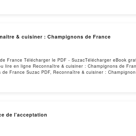
uitPowered by Firstory Hosting
tre & cuisiner : Champignons de France
de France Télécharger le PDF - SuzacTélécharger eBook gratu
u lire en ligne Reconnaître & cuisiner : Champignons de Fra
s de France Suzac PDF, Reconnaître & cuisiner : Champigno
e en ligne , Reconnaître & cuisiner : Champignons de France 
re & cuisiner : Champignons de France Suzac Kindle, Recon
hampignons de France Suzac Téléchargement gratuitPowered b
e de l'acceptation