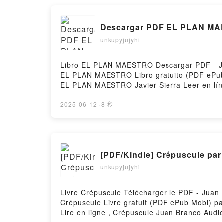
Descargar PDF EL PLAN M
unkupyjujyhi
Libro EL PLAN MAESTRO Descargar PDF - Javi
EL PLAN MAESTRO Libro gratuito (PDF ePub
EL PLAN MAESTRO Javier Sierra Leer en lí
MAESTRO Javier Sierra Kindle, EL PLAN MA
Hosting
2025-06-12
·
8 秒
[PDF/Kindle] Crépuscule pa
unkupyjujyhi
Livre Crépuscule Télécharger le PDF - Juan B
Crépuscule Livre gratuit (PDF ePub Mobi) 
Lire en ligne , Crépuscule Juan Branco Aud