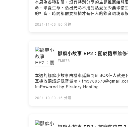
本周為各種亂聊，沒有特別分享的主題推薦給想
命、珍愛生命、活出光彩不用到熱愛至少要珍惜生命防
的社畜，時間都需要擠擠才有仨人的錄音環境跟設
https://www.instagram.com/fm5
https://open.firstory.me/join/fm578-fm
2021-11-06
·
50 分鐘
Firstory Hosting
鄒癬小故事 EP2：關於機車維
FM578
本週的鄒癬小故事由機車延續到B-BOX仨人就
耳機收聽請調低音量唷。fm5789578@gmail.co
fmPowered by Firstory Hosting
2021-10-20
·
16 分鐘
鄒癬小故事 EP１: 鄒癬的由來