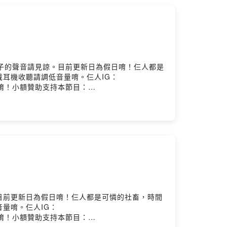
子的聲音請見諒。目前更新日為假日唷！仨人都是
耳機收聽請調低音量唷。仨人IG：
息給我們唷！小額贊助支持本節目：
jj9cfq0b90y1q55ndc?m=commentPowered by
目前更新日為假日唷！仨人都是可憐的社畜，時間
量唷。仨人IG：
息給我們唷！小額贊助支持本節目：