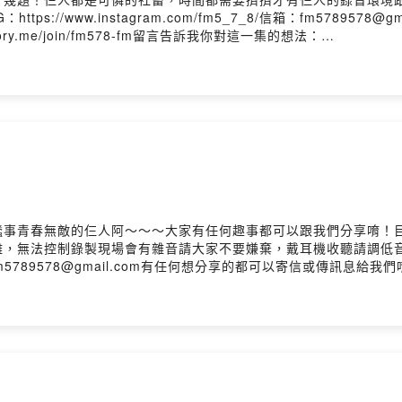
://www.instagram.com/fm5_7_8/信箱：fm57895
tory.me/join/fm578-fm留言告訴我你對這一集的想法：
dof09265hnjn81b?m=commentPowered by Firstory Hosting
蠢事青春無敵的仨人阿～～～大家有任何趣事都可以跟我們分享唷！
，無法控制錄製現場會有雜音請大家不要嫌棄，戴耳機收聽請調低音
_7_8/信箱：fm5789578@gmail.com有任何想分享的都可以寄信或傳訊
留言告訴我你對這一集的想法： https://open.firstory.me/story/ckyyhvn