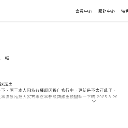
會員中心
服務中心
特
人一喵
 我是王
一下，阿王本人因為各種原因獨自修行中，更新是不太可能了。
事還是推薦大家有事沒事都能夠能重聽回味一下唷 2025.8.29
播愛
事👅
有毛病🤮