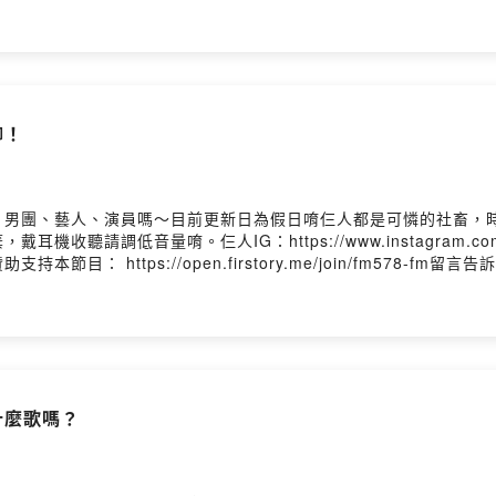
留言告訴我你對這一集的想法： https://open.firstory.me/story/ckw7rc
聊！
、男團、藝人、演員嗎～目前更新日為假日唷仨人都是可憐的社畜，
調低音量唷。仨人IG：https://www.instagram.com/fm
： https://open.firstory.me/join/fm578-fm
1m50918ii17bytb?m=commentPowered by Firstory Hosting
什麼歌嗎？