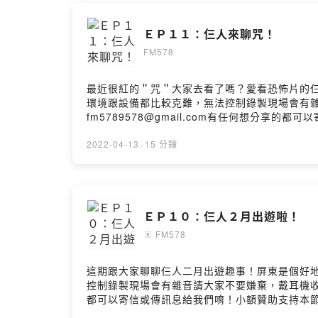
👩👩👩
負能量打開 
ＥＰ１１：仨人來聊咒！
FM578
👽水瓶 邱
👯‍♀️雙
🐏牡羊 王
最近很紅的＂咒＂大家去看了嗎？愛看恐怖片的
環境跟設備都比較克難，無法控制錄製現場會有雜音請大家不
fm5789578@gmail.com有任何想分享的都可以寄
目前更新日
法： https://open.firstory.me/user/cksy1gqu
2022-04-13
·
15 分鐘
仨人IG：
htt
信箱：
fm57
有任何想分
ＥＰ１０：仨人２月出遊啦！
贊助我們讓
https://pay
FM578
🄴
Powered by 
這期跟大家聊聊仨人二月出遊趣事！屏東是個好
控制錄製現場會有雜音請大家不要嫌棄，戴耳機收聽請調低音量唷
都可以寄信或傳訊息給我們唷！小額贊助支持本節目： http
https://open.firstory.me/user/cksy1gqu9jwf