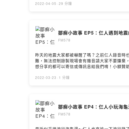
2022-04-05
·
29 分鐘
鄒癬小故事 EP5：仨人遇到地
FM578
昨天的地震大家都被嚇醒了嗎？之前仨人錄音時
難，無法控制錄製現場會有雜音請大家不要嫌棄，戴耳機收聽請調
想分享的都可以寄信或傳訊息給我們唷！小額贊助支持本節目： 
https://open.firstory.me/user/cksy1gqu9jwf
2022-03-23
·
1 分鐘
鄒癬小故事 EP4：仨人小玩海
FM578
最近似乎很流行海龜湯～仨人也來追一下流行錄