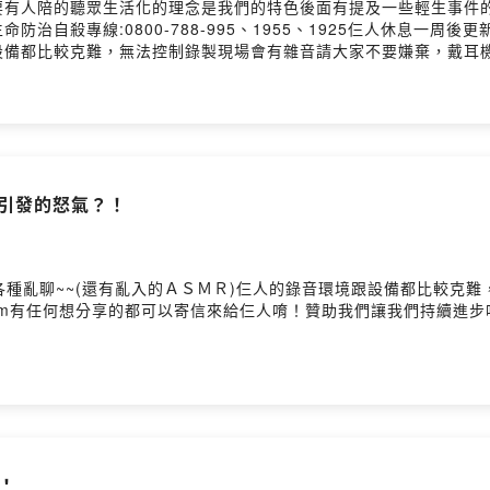
要有人陪的聽眾生活化的理念是我們的特色後面有提及一些輕生事件
治自殺專線:0800-788-995、1955、1925仨人休息一周
備都比較克難，無法控制錄製現場會有雜音請大家不要嫌棄，戴耳機
_7_8/信箱：fm5789578@gmail.com有任何想分享的都可以寄信或傳
留言告訴我你對這一集的想法： https://open.firstory.me/story/ckvnyo
修引發的怒氣？！
是各種亂聊~~(還有亂入的ＡＳＭＲ)仨人的錄音環境跟設備都比較克
m有任何想分享的都可以寄信來給仨人唷！贊助我們讓我們持續進步吧！https://op
？！