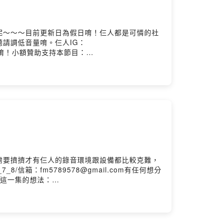
呢～～～目前更新日為假日唷！仨人都是可憐的社
請調低音量唷。仨人IG：
息給我們唷！小額贊助支持本節目：
k16irc0882ugg9lbv3?m=commentPowered by
需要擠擠才有仨人的錄音環境跟設備都比較克難，
_8/信箱：fm5789578@gmail.com有任何想分
我你對這一集的想法：