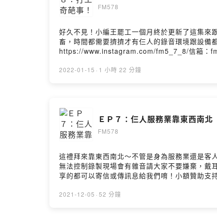
FM578
好久不見！小編王罷工一個月終於更新了這集來
畜，時間都需要擠擠才有仨人的錄音環境跟設備都
https://www.instagram.com/fm5
https://open.firstory.me/join/fm578-fm
Firstory Hosting
2022-01-15
·
1 小時 22 分鐘
ＥＰ７：仨人服務業靠東西南北
FM578
這禮拜來靠東西南北～不管是身為服務業還是客
無法控制錄製現場會有雜音請大家不要嫌棄，戴耳機收聽請調低音
享的都可以寄信或傳訊息給我們唷！小額贊助支持本節目： ht
https://open.firstory.me/story/ckwss9auqj
2021-12-05
·
52 分鐘