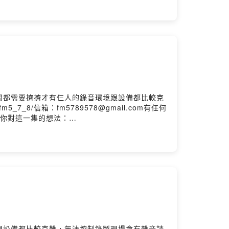
間都需要擠擠才有仨人的錄音環境跟設備都比較克
_7_8/信箱：fm5789578@gmail.com有任何
言告訴我你對這一集的想法：
跟設備都比較克難，無法控制錄製現場會有雜音請