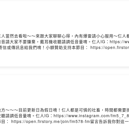
不喜歡聽請走開❤️
：外星人思想總是摸不透，但她永遠是仨人最堅強的依靠！
子 李：雙重人格特質的李，永遠能拼發最特別的思想！
：牡羊金牛的王時常默默無語看著李跟邱最無厘頭的日常，耶～享受！
仨人當然去看啦～～來跟大家聊聊心得，內有爆雷請小心服用～仨人
要嫌棄，戴耳機收聽請調低音量唷。仨人IG：https://www.inst
信或傳訊息給我們唷！小額贊助支持本節目： https://open.firstor
為假日，歡迎大家來收聽！
9jwff0822c5a94xh4/commentsPowered by Firstory Hosting
ps://www.instagram.com/fm5_7_8/
89578@gmail.com
享的都可以寄信或傳訊息給我們唷！
我們持續進步唷！
.firstory.me/user/fm578-fm
Firstory Hosting
地方～～～目前更新日為假日唷！仨人都是可憐的社畜，時間都需要
。仨人IG：https://www.instagram.com/fm5_7_8
s://open.firstory.me/join/fm578-fm留言告訴我你對
f0822c5a94xh4/commentsPowered by Firstory Hosting