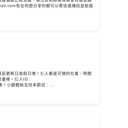
78@gmail.com有任何想分享的都可以寄信或傳訊息給我
目前更新日為假日唷！仨人都是可憐的社畜，時間
量唷。仨人IG：
息給我們唷！小額贊助支持本節目：
bphhpx0932vlqaj4ua?m=commentPowered by