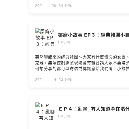
https://open.firstory.me/join/fm578-fm
by Firstory Hosting
2021-11-20
·
34 分鐘
鄒癬小故事 EP３：經典韓團小
FM578
突然聊起來的經典韓團～大家有什麼懷念的女團
克難，無法控制錄製現場會有雜音請大家不要嫌棄，戴耳機收聽請
何想分享的都可以寄信或傳訊息給我們唷！小額贊助支持本節目
https://open.firstory.me/story/ckvym581l3
2021-11-14
·
23 分鐘
ＥＰ４：亂聊ˍˍ有人知道李在唱
FM578