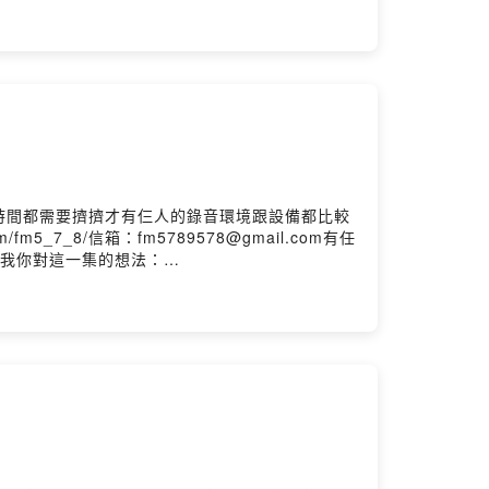
0rc7upr0933b0nw9age?m=commentPowered
時間都需要擠擠才有仨人的錄音環境跟設備都比較
5_7_8/信箱：fm5789578@gmail.com有任
留言告訴我你對這一集的想法：