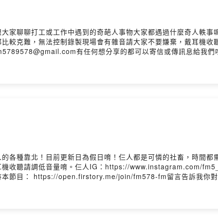
跟大家聊聊打工或工作中遇到的奇葩人事物大家都遇過什麼奇人軼事
比較克難，無法控制錄製現場會有雜音請大家不要嫌棄，戴耳機收聽
_7_8/信箱：fm5789578@gmail.com有任何想分享的都可以寄信或傳訊
留言告訴我你對這一集的想法： https://open.firstory.me/story/ckyfyk7
人的各種靠北！目前更新日為假日唷！仨人都是可憐的社畜，時間都
量唷。仨人IG：https://www.instagram.com/fm5_7
tps://open.firstory.me/join/fm578-fm留言告訴
v0l0894fieppwao?m=commentPowered by Firstory Hosting