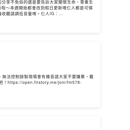
的分享不免俗的還是要告訴大家關懷生命、尊重生
後更新啦～本週開始都會改到假日更新唷仨人都是可憐
收聽請調低音量唷。仨人IG：
訊息給我們唷！贊助我們讓我們持續進步吧！
yc87rdq080520po3ncs?m=commentPowered by
難，無法控制錄製現場會有雜音請大家不要嫌棄，戴
en.firstory.me/join/fm578-