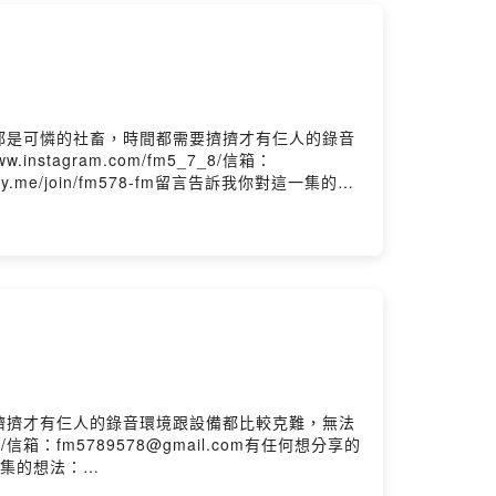
都是可憐的社畜，時間都需要擠擠才有仨人的錄音
agram.com/fm5_7_8/信箱：
y.me/join/fm578-fm留言告訴我你對這一集的想
擠擠才有仨人的錄音環境跟設備都比較克難，無法
/信箱：fm5789578@gmail.com有任何想分享的
這一集的想法：