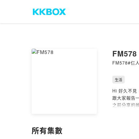
FM578
FM578#仨
生活
Hi 好久不見
跟大家報告
之前分享的故
散播🐔歪 散
聚會閒聊大小
所有集數
人生就是各種