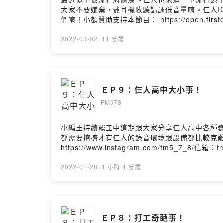
大家不要嫌棄，戴耳機收聽請調低音量唷。仨人IG：https
們唷！小額贊助支持本節目： https://open.firs
https://open.firstory.me/story/cl09hp1lx2
2022-03-02
·
11 分鐘
ＥＰ９：仨人高中大小事！
FM578
小編王持續罷工中這期跟大家分享仨人高中各種
都需要擠擠才有仨人的錄音環境跟設備都比較克難
https://www.instagram.com/fm5
https://open.firstory.me/join/fm578-fm
Firstory Hosting
2022-01-28
·
1 小時 4 分鐘
ＥＰ８：打工奇葩事！