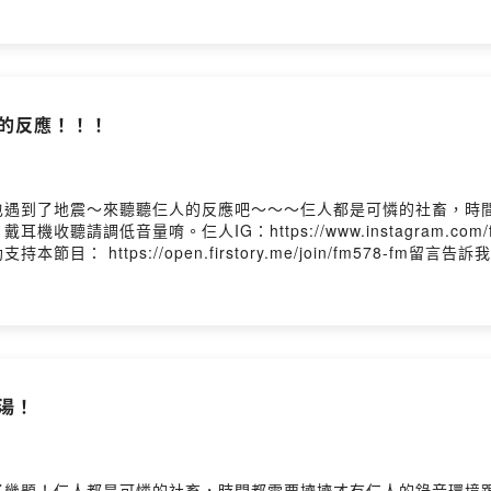
震的反應！！！
也遇到了地震～來聽聽仨人的反應吧～～～仨人都是可憐的社畜，時
低音量唷。仨人IG：https://www.instagram.com/fm5
https://open.firstory.me/join/fm578-fm留
f0822c5a94xh4/commentsPowered by Firstory Hosting
龜湯！
了幾題！仨人都是可憐的社畜，時間都需要擠擠才有仨人的錄音環境