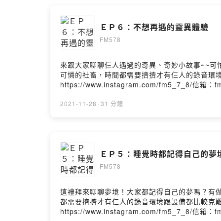
ＥＰ６：不想再遇的靈異體驗
FM578
來跟大家聊聊仨人遇過的奇異、奇妙小故事~~
可憐的社畜，時間都需要擠擠才有仨人的錄音環境
https://www.instagram.com/fm5
https://open.firstory.me/join/fm578-fm
Firstory Hosting
2021-11-28
·
31 分鐘
ＥＰ５：睡覺時都記得自己的夢
FM578
這禮拜來聊聊夢境！大家都記得自己的夢嗎？有
都需要擠擠才有仨人的錄音環境跟設備都比較克難
https://www.instagram.com/fm5