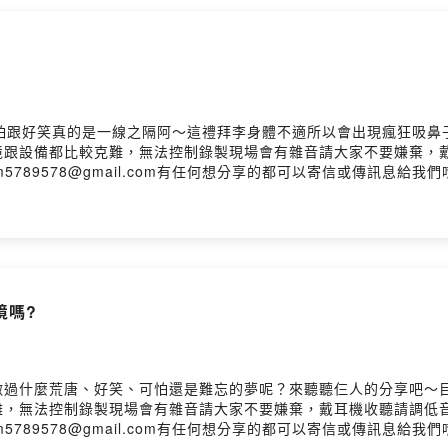
可怕跟好笑真的是一線之隔阿～這禮拜李身體不適所以會出現瘋狂吸鼻
跟設備都比較克難，無法控制錄製現場會有雜音請大家不要嫌棄，戴
_7_8/信箱：fm5789578@gmail.com有任何想分享的都可以寄信或傳訊
留言告訴我你對這一集的想法： https://open.firstory.me/story/ckwi14z
境嗎?
做過什麼荒唐、好笑、可怕還是難忘的夢呢？來聽聽仨人的分享吧～
，無法控制錄製現場會有雜音請大家不要嫌棄，戴耳機收聽請調低音
_7_8/信箱：fm5789578@gmail.com有任何想分享的都可以寄信或傳訊