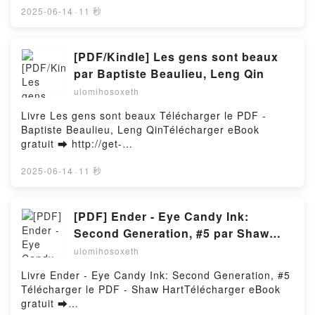
d'Ewilan Tome 1 Pierre Bottero, Jean-Louis Thouard
en ligne Die Brücke der Welten: Ein heißer Fantasy-
2025-06-14
·
11 秒
Epub VK, La quête d'Ewilan Tome 1 Pierre Bottero,
Liebesroman Livre gratuit (PDF ePub Mobi) pan
Jean-Louis Thouard Téléchargement gratuitPowered
Elisa Schmidt.Die Brücke der Welten: Ein heißer
by Firstory Hosting
Fantasy-Liebesroman Elisa Schmidt PDF, Die Brücke
[PDF/Kindle] Les gens sont beaux
der Welten: Ein heißer Fantasy-Liebesroman Elisa
par Baptiste Beaulieu, Leng Qin
Schmidt Epub, Die Brücke der Welten: Ein heißer
ulomihosoxeth
Fantasy-Liebesroman Elisa Schmidt Lire en ligne ,
Die Brücke der Welten: Ein heißer Fantasy-
Livre Les gens sont beaux Télécharger le PDF -
Liebesroman Elisa Schmidt Audiobook, Die Brücke
Baptiste Beaulieu, Leng QinTélécharger eBook
der Welten: Ein heißer Fantasy-Liebesroman Elisa
gratuit ➡ http://get-
Schmidt VK, Die Brücke der Welten: Ein heißer
pdfs.com/fs/livres/99567/1259Télécharger ou lire en
Fantasy-Liebesroman Elisa Schmidt Kindle, Die
ligne Les gens sont beaux Livre gratuit (PDF ePub
2025-06-14
·
11 秒
Brücke der Welten: Ein heißer Fantasy-Liebesroman
Mobi) pan Baptiste Beaulieu, Leng Qin.Les gens sont
Elisa Schmidt Epub VK, Die Brücke der Welten: Ein
beaux Baptiste Beaulieu, Leng Qin PDF, Les gens
heißer Fantasy-Liebesroman Elisa Schmidt
sont beaux Baptiste Beaulieu, Leng Qin Epub, Les
[PDF] Ender - Eye Candy Ink:
Téléchargement gratuitPowered by Firstory Hosting
gens sont beaux Baptiste Beaulieu, Leng Qin Lire en
Second Generation, #5 par Shaw
ligne , Les gens sont beaux Baptiste Beaulieu, Leng
Hart
ulomihosoxeth
Qin Audiobook, Les gens sont beaux Baptiste
Beaulieu, Leng Qin VK, Les gens sont beaux
Livre Ender - Eye Candy Ink: Second Generation, #5
Baptiste Beaulieu, Leng Qin Kindle, Les gens sont
Télécharger le PDF - Shaw HartTélécharger eBook
beaux Baptiste Beaulieu, Leng Qin Epub VK, Les
gratuit ➡
gens sont beaux Baptiste Beaulieu, Leng Qin