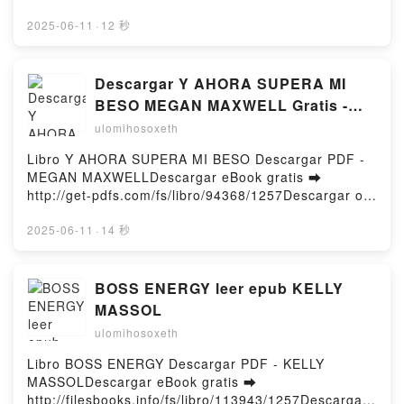
Evernham Ray Evernham, Joe Garner, Jeff Gordon
d or Read Online Love is an Illusion! - The Queen
VK, Trophies and Scars: Ray Evernham Ray
Vol. 2 Free Book (PDF ePub Mobi) by FargoLove is
2025-06-11
·
12 秒
Evernham, Joe Garner, Jeff Gordon Kindle, Trophies
an Illusion! - The Queen Vol. 2 Fargo PDF, Love is
and Scars: Ray Evernham Ray Evernham, Joe
an Illusion! - The Queen Vol. 2 Fargo Epub, Love is
Garner, Jeff Gordon Epub VK, Trophies and Scars:
an Illusion! - The Queen Vol. 2 Fargo Read Online,
Descargar Y AHORA SUPERA MI
Ray Evernham Ray Evernham, Joe Garner, Jeff
Love is an Illusion! - The Queen Vol. 2 Fargo
BESO MEGAN MAXWELL Gratis -
Gordon Free DownloadPowered by Firstory Hosting
Audiobook, Love is an Illusion! - The Queen Vol. 2
EPUB, PDF y MOBI
ulomihosoxeth
Fargo VK, Love is an Illusion! - The Queen Vol. 2
Fargo Kindle, Love is an Illusion! - The Queen Vol. 2
Libro Y AHORA SUPERA MI BESO Descargar PDF -
Fargo Epub VK, Love is an Illusion! - The Queen Vol.
MEGAN MAXWELLDescargar eBook gratis ➡
2 Fargo Free DownloadPowered by Firstory Hosting
http://get-pdfs.com/fs/libro/94368/1257Descargar o
leer en línea Y AHORA SUPERA MI BESO Libro
gratuito (PDF ePub Mobi) de MEGAN MAXWELL.Y
2025-06-11
·
14 秒
AHORA SUPERA MI BESO MEGAN MAXWELL PDF, Y
AHORA SUPERA MI BESO MEGAN MAXWELL Epub,
Y AHORA SUPERA MI BESO MEGAN MAXWELL Leer
BOSS ENERGY leer epub KELLY
en línea , Y AHORA SUPERA MI BESO MEGAN
MASSOL
MAXWELL Audiolibro, Y AHORA SUPERA MI BESO
ulomihosoxeth
MEGAN MAXWELL VK, Y AHORA SUPERA MI BESO
MEGAN MAXWELL Kindle, Y AHORA SUPERA MI
Libro BOSS ENERGY Descargar PDF - KELLY
BESO MEGAN MAXWELL Epub VK, Y AHORA
MASSOLDescargar eBook gratis ➡
SUPERA MI BESO MEGAN MAXWELL Descargar
http://filesbooks.info/fs/libro/113943/1257Descargar