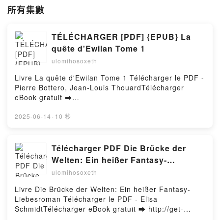
所有集數
TÉLÉCHARGER [PDF] {EPUB} La
quête d'Ewilan Tome 1
ulomihosoxeth
Livre La quête d'Ewilan Tome 1 Télécharger le PDF -
Pierre Bottero, Jean-Louis ThouardTélécharger
eBook gratuit ➡
http://ebooksharez.info/fs/livres/145032/1259Télécha
rger ou lire en ligne La quête d'Ewilan Tome 1 Livre
2025-06-14
·
10 秒
gratuit (PDF ePub Mobi) pan Pierre Bottero, Jean-
Louis Thouard.La quête d'Ewilan Tome 1 Pierre
Bottero, Jean-Louis Thouard PDF, La quête d'Ewilan
Télécharger PDF Die Brücke der
Tome 1 Pierre Bottero, Jean-Louis Thouard Epub, La
Welten: Ein heißer Fantasy-
quête d'Ewilan Tome 1 Pierre Bottero, Jean-Louis
Liebesroman
ulomihosoxeth
Thouard Lire en ligne , La quête d'Ewilan Tome 1
Pierre Bottero, Jean-Louis Thouard Audiobook, La
Livre Die Brücke der Welten: Ein heißer Fantasy-
quête d'Ewilan Tome 1 Pierre Bottero, Jean-Louis
Liebesroman Télécharger le PDF - Elisa
Thouard VK, La quête d'Ewilan Tome 1 Pierre
SchmidtTélécharger eBook gratuit ➡ http://get-
Bottero, Jean-Louis Thouard Kindle, La quête
pdfs.com/fs/livres/164607/1259Télécharger ou lire