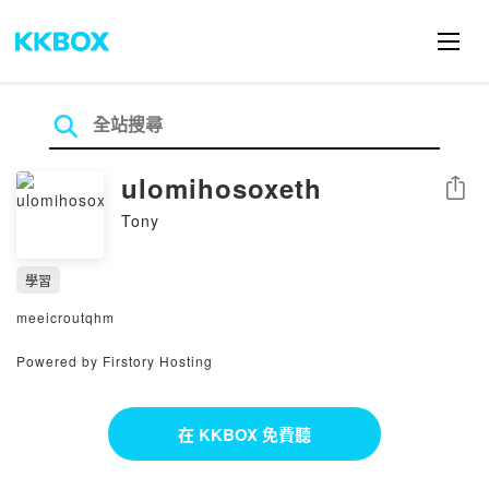
ulomihosoxeth
分享
Tony
學習
meeicroutqhm
Powered by Firstory Hosting
在 KKBOX 免費聽