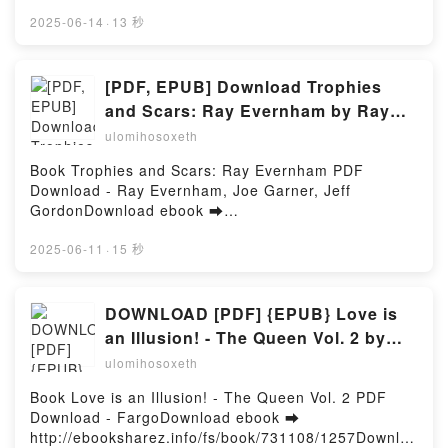
http://filesbooks.info/fs/livres/155215/1259Télécharg
Téléchargement gratuitPowered by Firstory Hosting
er ou lire en ligne Ender - Eye Candy Ink: Second
2025-06-14
·
13 秒
Generation, #5 Livre gratuit (PDF ePub Mobi) pan
Shaw Hart.Ender - Eye Candy Ink: Second
Generation, #5 Shaw Hart PDF, Ender - Eye Candy
[PDF, EPUB] Download Trophies
Ink: Second Generation, #5 Shaw Hart Epub, Ender -
and Scars: Ray Evernham by Ray
Eye Candy Ink: Second Generation, #5 Shaw Hart
Evernham, Joe Garner, Jeff Gordon
ulomihosoxeth
Lire en ligne , Ender - Eye Candy Ink: Second
Full Book
Generation, #5 Shaw Hart Audiobook, Ender - Eye
Book Trophies and Scars: Ray Evernham PDF
Candy Ink: Second Generation, #5 Shaw Hart VK,
Download - Ray Evernham, Joe Garner, Jeff
Ender - Eye Candy Ink: Second Generation, #5 Shaw
GordonDownload ebook ➡
Hart Kindle, Ender - Eye Candy Ink: Second
http://filesbooks.info/fs/book/730676/1257Download
Generation, #5 Shaw Hart Epub VK, Ender - Eye
or Read Online Trophies and Scars: Ray Evernham
2025-06-11
·
15 秒
Candy Ink: Second Generation, #5 Shaw Hart
Free Book (PDF ePub Mobi) by Ray Evernham, Joe
Téléchargement gratuitPowered by Firstory Hosting
Garner, Jeff GordonTrophies and Scars: Ray
Evernham Ray Evernham, Joe Garner, Jeff Gordon
DOWNLOAD [PDF] {EPUB} Love is
PDF, Trophies and Scars: Ray Evernham Ray
an Illusion! - The Queen Vol. 2 by
Evernham, Joe Garner, Jeff Gordon Epub, Trophies
Fargo
ulomihosoxeth
and Scars: Ray Evernham Ray Evernham, Joe
Garner, Jeff Gordon Read Online, Trophies and
Book Love is an Illusion! - The Queen Vol. 2 PDF
Scars: Ray Evernham Ray Evernham, Joe Garner,
Download - FargoDownload ebook ➡
Jeff Gordon Audiobook, Trophies and Scars: Ray
http://ebooksharez.info/fs/book/731108/1257Downloa