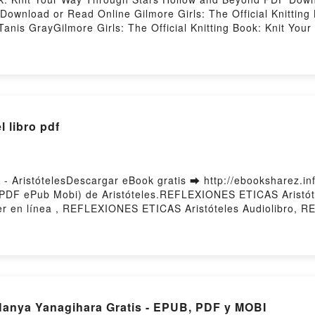
Download or Read Online Gilmore Girls: The Official Knitting
nis GrayGilmore Girls: The Official Knitting Book: Knit You
 Knitting Book: Knit Your Way Through Stars Hollow and Beyon
h Stars Hollow and Beyond Tanis Gray Read Online, Gilmore Gir
Gray Audiobook, Gilmore Girls: The Official Knitting Book: K
ficial Knitting Book: Knit Your Way Through Stars Hollow and
rough Stars Hollow and Beyond Tanis Gray Epub VK, Gilmore Gi
 Gray Free DownloadPowered by Firstory Hosting
 libro pdf
ristótelesDescargar eBook gratis ➡ http://ebooksharez.inf
(PDF ePub Mobi) de Aristóteles.REFLEXIONES ETICAS Aristó
r en línea , REFLEXIONES ETICAS Aristóteles Audiolibro, R
EFLEXIONES ETICAS Aristóteles Epub VK, REFLEXIONES ETIC
anya Yanagihara Gratis - EPUB, PDF y MOBI