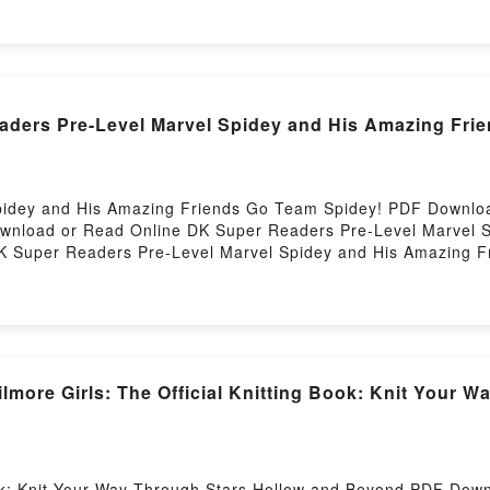
OMO LA PIEL AL SOL DE UNA LAGARTIJA Berta Piñán Kindl
IEL AL SOL DE UNA LAGARTIJA Berta Piñán Descargar grati
aders Pre-Level Marvel Spidey and His Amazing Fri
pidey and His Amazing Friends Go Team Spidey! PDF Downl
4Download or Read Online DK Super Readers Pre-Level Marvel
K Super Readers Pre-Level Marvel Spidey and His Amazing 
mazing Friends Go Team Spidey! DK Epub, DK Super Readers
K Super Readers Pre-Level Marvel Spidey and His Amazing 
 His Amazing Friends Go Team Spidey! DK VK, DK Super Read
, DK Super Readers Pre-Level Marvel Spidey and His Amazi
 His Amazing Friends Go Team Spidey! DK Free DownloadPow
ore Girls: The Official Knitting Book: Knit Your W
Book: Knit Your Way Through Stars Hollow and Beyond PDF Do