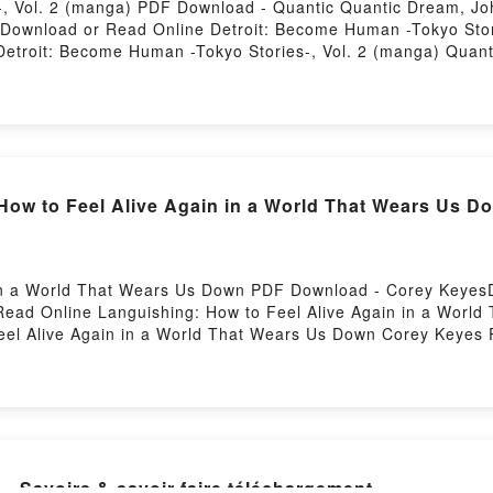
-, Vol. 2 (manga) PDF Download - Quantic Quantic Dream, 
3Download or Read Online Detroit: Become Human -Tokyo Sto
etroit: Become Human -Tokyo Stories-, Vol. 2 (manga) Quant
a) Quantic Quantic Dream, John Neal Epub, Detroit: Become
ne, Detroit: Become Human -Tokyo Stories-, Vol. 2 (manga) 
ories-, Vol. 2 (manga) Quantic Quantic Dream, John Neal VK
 Neal Kindle, Detroit: Become Human -Tokyo Stories-, Vol. 2
ries-, Vol. 2 (manga) Quantic Quantic Dream, John Neal Fre
How to Feel Alive Again in a World That Wears Us D
 in a World That Wears Us Down PDF Download - Corey Keyes
ead Online Languishing: How to Feel Alive Again in a Worl
el Alive Again in a World That Wears Us Down Corey Keyes P
ub, Languishing: How to Feel Alive Again in a World That 
World That Wears Us Down Corey Keyes Audiobook, Languishing
: How to Feel Alive Again in a World That Wears Us Down Co
 Corey Keyes Epub VK, Languishing: How to Feel Alive Again
[Kindle] Le design graphique - Savoirs & savoir-faire téléchargement