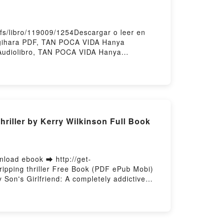
fs/libro/119009/1254Descargar o leer en
agihara PDF, TAN POCA VIDA Hanya
Audiolibro, TAN POCA VIDA Hanya
 TAN POCA VIDA Hanya Yanagihara
hriller by Kerry Wilkinson Full Book
nload ebook ➡ http://get-
ipping thriller Free Book (PDF ePub Mobi)
 Son's Girlfriend: A completely addictive
er Kerry Wilkinson Read Online, My Son's
mpletely addictive and gripping thriller
e, My Son's Girlfriend: A completely addictive
hriller Kerry Wilkinson Free DownloadPowered