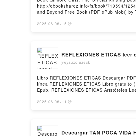
http://ebooksharez.info/fs/book/719594/1254
and Beyond Free Book (PDF ePub Mobi) by Ta
Tanis Gray PDF, Gilmore Girls: The Official
Official Knitting Book: Knit Your Way Throug
2025-06-08
·
15 秒
Way Through Stars Hollow and Beyond Tanis 
Beyond Tanis Gray VK, Gilmore Girls: The Of
The Official Knitting Book: Knit Your Way Th
Way Through Stars Hollow and Beyond Tanis
REFLEXIONES ETICAS leer el
ywyzuxoluzeck
Libro REFLEXIONES ETICAS Descargar PDF - A
línea REFLEXIONES ETICAS Libro gratuito 
Epub, REFLEXIONES ETICAS Aristóteles Lee
REFLEXIONES ETICAS Aristóteles Kindle, R
by Firstory Hosting
2025-06-08
·
11 秒
Descargar TAN POCA VIDA H