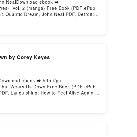
John NealDownload ebook ➡
ries-, Vol. 2 (manga) Free Book (PDF ePub
ic Quantic Dream, John Neal PDF, Detroit:
 Human -Tokyo Stories-, Vol. 2 (manga)
Quantic Quantic Dream, John Neal
, Detroit: Become Human -Tokyo Stories-,
 (manga) Quantic Quantic Dream, John Neal
e DownloadPowered by Firstory Hosting
own by Corey Keyes
Download ebook ➡ http://get-
d That Wears Us Down Free Book (PDF ePub
DF, Languishing: How to Feel Alive Again in
Wears Us Down Corey Keyes Read Online,
: How to Feel Alive Again in a World That
rey Keyes Kindle, Languishing: How to Feel
 in a World That Wears Us Down Corey Keyes