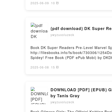
SOL DE UNA LAGARTIJA Berta Piñán VK, C
2025-06-09
·
10 秒
LAGARTIJA Berta Piñán Epub VK, COMO LA P
{pdf download} DK Super Re
ywyzuxoluzeck
Book DK Super Readers Pre-Level Marvel S
http://filesbooks.info/fs/book/730306/125
Spidey! Free Book (PDF ePub Mobi) by DKD
Readers Pre-Level Marvel Spidey and His A
Friends Go Team Spidey! DK Read Online, D
2025-06-08
·
15 秒
Super Readers Pre-Level Marvel Spidey and
Amazing Friends Go Team Spidey! DK Kindle
Super Readers Pre-Level Marvel Spidey and
DOWNLOAD [PDF] {EPUB} Gilm
by Tanis Gray
ywyzuxoluzeck
Book Gilmore Girls: The Official Knitting 