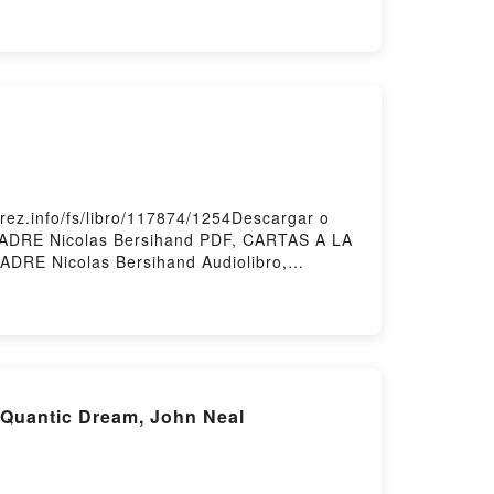
O PATRICIA RAMIREZ Audiolibro, CÓMO
IREZ Kindle, CÓMO TENER TIEMPO PARA
isPowered by Firstory Hosting
ez.info/fs/libro/117874/1254Descargar o
MADRE Nicolas Bersihand PDF, CARTAS A LA
DRE Nicolas Bersihand Audiolibro,
LA MADRE Nicolas Bersihand Epub VK,
 Quantic Dream, John Neal