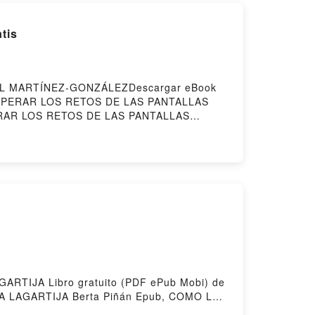
tis
EL MARTÍNEZ-GONZÁLEZDescargar eBook
RA SUPERAR LOS RETOS DE LAS PANTALLAS
ERAR LOS RETOS DE LAS PANTALLAS
TALLAS MIGUEL ÁNGEL MARTÍNEZ-
ÍNEZ-GONZÁLEZ Leer en línea , 12
diolibro, 12 SOLUCIONES PARA SUPERAR
PERAR LOS RETOS DE LAS PANTALLAS
ANTALLAS MIGUEL ÁNGEL MARTÍNEZ-
 MARTÍNEZ-GONZÁLEZ Descargar
GARTIJA Libro gratuito (PDF ePub Mobi) de
A LAGARTIJA Berta Piñán Epub, COMO LA
Berta Piñán Audiolibro, COMO LA PIEL AL