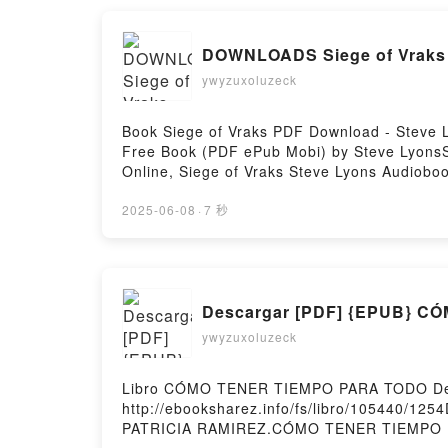
by Firstory Hosting
DOWNLOADS Siege of Vraks 
ywyzuxoluzeck
Book Siege of Vraks PDF Download - Steve 
Free Book (PDF ePub Mobi) by Steve LyonsSi
Online, Siege of Vraks Steve Lyons Audioboo
VK, Siege of Vraks Steve Lyons Free Downlo
2025-06-08
·
7 秒
Descargar [PDF] {EPUB} 
ywyzuxoluzeck
Libro CÓMO TENER TIEMPO PARA TODO Des
http://ebooksharez.info/fs/libro/105440/1
PATRICIA RAMIREZ.CÓMO TENER TIEMPO 