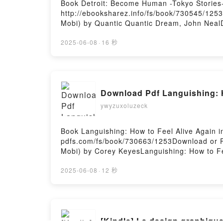
Book Detroit: Become Human -Tokyo Stories
http://ebooksharez.info/fs/book/730545/125
Mobi) by Quantic Quantic Dream, John NealD
Become Human -Tokyo Stories-, Vol. 2 (mang
Quantic Quantic Dream, John Neal Read Onli
2025-06-08
·
16 秒
Audiobook, Detroit: Become Human -Tokyo St
Vol. 2 (manga) Quantic Quantic Dream, John
Epub VK, Detroit: Become Human -Tokyo Sto
Download Pdf Languishing: 
ywyzuxoluzeck
Book Languishing: How to Feel Alive Again
pdfs.com/fs/book/730663/1253Download or R
Mobi) by Corey KeyesLanguishing: How to Fe
a World That Wears Us Down Corey Keyes Ep
Languishing: How to Feel Alive Again in a 
2025-06-08
·
12 秒
Wears Us Down Corey Keyes VK, Languishing
Alive Again in a World That Wears Us Down
Free DownloadPowered by Firstory Hosting