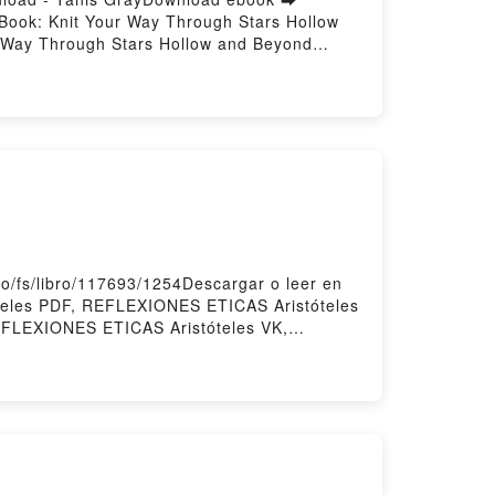
 Book: Knit Your Way Through Stars Hollow
r Way Through Stars Hollow and Beyond
d Tanis Gray Epub, Gilmore Girls: The
ls: The Official Knitting Book: Knit Your
nit Your Way Through Stars Hollow and
 Beyond Tanis Gray Kindle, Gilmore Girls:
rls: The Official Knitting Book: Knit Your
o/fs/libro/117693/1254Descargar o leer en
teles PDF, REFLEXIONES ETICAS Aristóteles
EFLEXIONES ETICAS Aristóteles VK,
AS Aristóteles Descargar gratisPowered