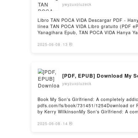
ywyzuxoluzeck
Libro TAN POCA VIDA Descargar PDF - Hanya 
línea TAN POCA VIDA Libro gratuito (PDF
Yanagihara Epub, TAN POCA VIDA Hanya Yan
Yanagihara VK, TAN POCA VIDA Hanya Yana
Descargar gratisPowered by Firstory Hostin
2025-06-08
·
13 秒
[PDF, EPUB] Download My Son'
ywyzuxoluzeck
Book My Son's Girlfriend: A completely addi
pdfs.com/fs/book/731451/1254Download or Re
by Kerry WilkinsonMy Son's Girlfriend: A comp
and gripping thriller Kerry Wilkinson Epub, M
Girlfriend: A completely addictive and grippi
2025-06-08
·
14 秒
Kerry Wilkinson VK, My Son's Girlfriend: A co
and gripping thriller Kerry Wilkinson Epub V