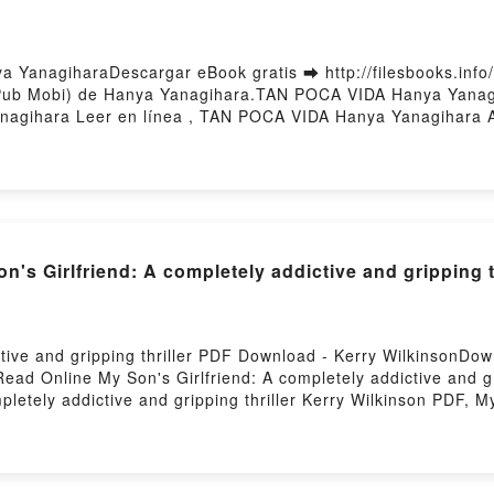
YanagiharaDescargar eBook gratis ➡ http://filesbooks.info/
 ePub Mobi) de Hanya Yanagihara.TAN POCA VIDA Hanya Yan
agihara Leer en línea , TAN POCA VIDA Hanya Yanagihara 
gihara Kindle, TAN POCA VIDA Hanya Yanagihara Epub VK,
g
s Girlfriend: A completely addictive and gripping t
ctive and gripping thriller PDF Download - Kerry WilkinsonDow
ad Online My Son's Girlfriend: A completely addictive and gr
letely addictive and gripping thriller Kerry Wilkinson PDF, My
y Son's Girlfriend: A completely addictive and gripping thrill
ng thriller Kerry Wilkinson Audiobook, My Son's Girlfriend: A co
mpletely addictive and gripping thriller Kerry Wilkinson Kindl
K, My Son's Girlfriend: A completely addictive and gripping t