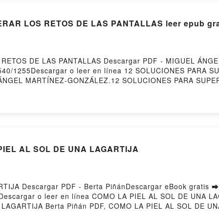
RAR LOS RETOS DE LAS PANTALLAS leer epub gra
 RETOS DE LAS PANTALLAS Descargar PDF - MIGUEL ÁNG
o/112540/1255Descargar o leer en línea 12 SOLUCIONES PA
GUEL ÁNGEL MARTÍNEZ-GONZÁLEZ.12 SOLUCIONES PARA SUP
 12 SOLUCIONES PARA SUPERAR LOS RETOS DE LAS PAN
PERAR LOS RETOS DE LAS PANTALLAS MIGUEL ÁNGEL MART
E LAS PANTALLAS MIGUEL ÁNGEL MARTÍNEZ-GONZÁLEZ Au
NGEL MARTÍNEZ-GONZÁLEZ VK, 12 SOLUCIONES PARA SU
le, 12 SOLUCIONES PARA SUPERAR LOS RETOS DE LAS P
A SUPERAR LOS RETOS DE LAS PANTALLAS MIGUEL ÁNGEL
 PIEL AL SOL DE UNA LAGARTIJA
IJA Descargar PDF - Berta PiñánDescargar eBook gratis ➡
255Descargar o leer en línea COMO LA PIEL AL SOL DE UNA LA
 LAGARTIJA Berta Piñán PDF, COMO LA PIEL AL SOL DE UN
n Leer en línea , COMO LA PIEL AL SOL DE UNA LAGARTIJA 