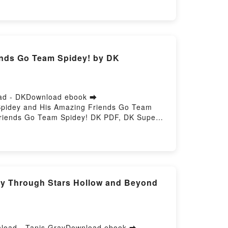
e, COMO LA PIEL AL SOL DE UNA
sPowered by Firstory Hosting
ends Go Team Spidey! by DK
oad - DKDownload ebook ➡
 Spidey and His Amazing Friends Go Team
Friends Go Team Spidey! DK PDF, DK Super
 Pre-Level Marvel Spidey and His Amazing
Friends Go Team Spidey! DK Audiobook, DK
ers Pre-Level Marvel Spidey and His
ng Friends Go Team Spidey! DK Epub VK, DK
ered by Firstory Hosting
ay Through Stars Hollow and Beyond
wnload - Tanis GrayDownload ebook ➡