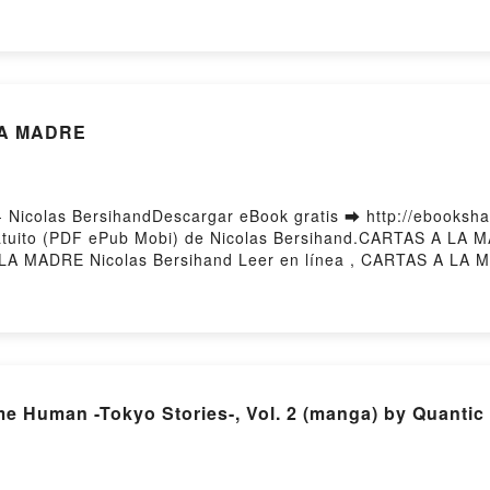
 RAMIREZ Leer en línea , CÓMO TENER TIEMPO PARA TOD
IREZ VK, CÓMO TENER TIEMPO PARA TODO PATRICIA RAM
NER TIEMPO PARA TODO PATRICIA RAMIREZ Descargar grat
LA MADRE
icolas BersihandDescargar eBook gratis ➡ http://ebookshar
atuito (PDF ePub Mobi) de Nicolas Bersihand.CARTAS A LA 
A MADRE Nicolas Bersihand Leer en línea , CARTAS A LA MA
 CARTAS A LA MADRE Nicolas Bersihand Kindle, CARTAS A 
rgar gratisPowered by Firstory Hosting
e Human -Tokyo Stories-, Vol. 2 (manga) by Quantic