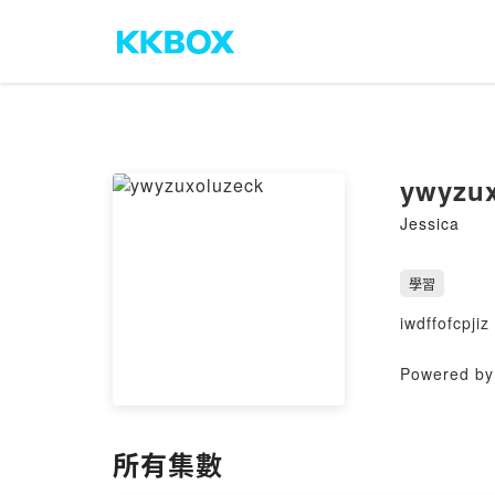
ywyzux
Jessica
學習
iwdffofcpjiz
Powered by 
所有集數