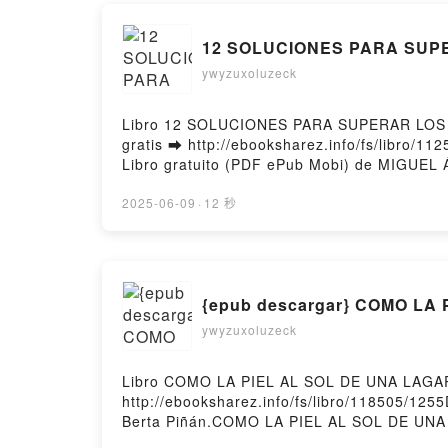
12 SOLUCIONES PARA SUPE
ywyzuxoluzeck
Libro 12 SOLUCIONES PARA SUPERAR LOS
gratis ➡ http://ebooksharez.info/fs/libr
Libro gratuito (PDF ePub Mobi) de MI
MIGUEL ÁNGEL MARTÍNEZ-GONZÁLEZ PDF,
GONZÁLEZ Epub, 12 SOLUCIONES PARA SU
2025-06-09
·
12 秒
SOLUCIONES PARA SUPERAR LOS RETOS D
LOS RETOS DE LAS PANTALLAS MIGUEL Á
MIGUEL ÁNGEL MARTÍNEZ-GONZÁLEZ Kind
GONZÁLEZ Epub VK, 12 SOLUCIONES PAR
{epub descargar} COMO LA
gratisPowered by Firstory Hosting
ywyzuxoluzeck
Libro COMO LA PIEL AL SOL DE UNA LAGART
http://ebooksharez.info/fs/libro/118505/1
Berta Piñán.COMO LA PIEL AL SOL DE UNA
PIEL AL SOL DE UNA LAGARTIJA Berta Piñá