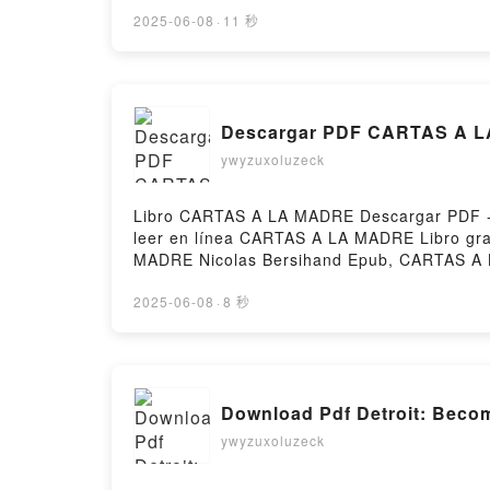
CÓMO TENER TIEMPO PARA TODO PATRICIA
TENER TIEMPO PARA TODO PATRICIA RAM
2025-06-08
·
11 秒
TODO PATRICIA RAMIREZ Epub VK, CÓMO TE
Descargar PDF CARTAS A 
ywyzuxoluzeck
Libro CARTAS A LA MADRE Descargar PDF - N
leer en línea CARTAS A LA MADRE Libro gr
MADRE Nicolas Bersihand Epub, CARTAS A L
CARTAS A LA MADRE Nicolas Bersihand VK,
CARTAS A LA MADRE Nicolas Bersihand Desca
2025-06-08
·
8 秒
Download Pdf Detroit: Becom
ywyzuxoluzeck