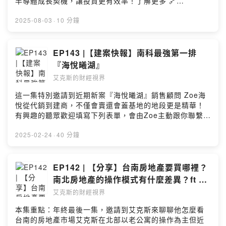
https://www.facebook.com/wenshiuanliang/【加入百工
半導體成長契機，讓投資更有效率！了解更多 🔗
「玄學量化」實驗。信不信由你，但這絕對是你沒聽過的
碩 AI 筆電 × ALL in AI 商學院 新年專屬優惠留言告訴我
百業聊 AI 生態圈】👇 不想錯過最新的 AI 應用與產業趨
https://fstry.pse.is/9et74p投資一定有風險，基金投資有
交易視角！----------------------------------------------------
你對這一集的想法：Powered by Firstory Hosting
勢？現在就行動！ 👇1. 加入社群 加入 LINE 社群直播｜百
賺有賠，申購前應詳閱公開說明書。台新投信行銷資訊
2025-08-03
·
10 分鐘
-----------【關注來賓】-老墨的 Facebook：
工百業聊AI 🔗 連結：https://link.xmy.tw/i8pB2. 節目贊
—— 以上為 KKBOX 與 Firstory Podcast 廣告 ——AI應
https://www.facebook.com/mofi.investment/posts/pfbi
助商 Add.one 佳銥國際 🔗 連結：
用line社群 密碼 8964 https://link.xmy.tw/g0OJPowered
d0MksiTNN7PTthZY6QtDiF8ckQ1eXBk5Eub3NtPiQxF
https://www.add.one/3. 節目合作夥伴 華碩 AI 筆電 ×
by Firstory Hosting
EP143 |【建案快報】南科最強第一排
u7PSXm42K2JiPHpbZobKvTul----------------------------
ALL in AI 商學院 新年專屬優惠4. 留言互動 留言告訴我你
-----------------------------------【加入社群 & 優惠資訊】
『海悅曦湖』
對這一集的想法： 🔗
加入 LINE 社群直播｜百工百業聊AI連結：
艾克斯的財經視界
https://open.firstory.me/user/xmy1983/comments留言
https://link.xmy.tw/i8pB節目贊助商Add.one 佳銥國際連
告訴我你對這一集的想法：Powered by Firstory Hosting
結：https://www.add.one/節目合作夥伴華碩 AI 筆電 ×
這一集特別邀請到近期新案『海悅曦湖』銷售顧問 Zoe海
ALL in AI 商學院 新年專屬優惠留言告訴我你對這一集的
悅從代銷到建商，不僅會賣還會蓋基地的地段更是精華！
想法：Powered by Firstory Hosting
有興趣的聽眾歡迎填寫下列表單，會由Zoe主動跟你聯繫艾
克斯的粉絲會有專屬的優惠活動喔！請填單：
https://forms.gle/q87BZEPUz3dZquPt6南科從無人關注
2025-02-24
·
40 分鐘
到變成台南房市新亮點近期政府大量投注相關資源要將台
灣打造成人工智慧之島甚至要推動大南方矽谷計畫南科的
重要地位更是不言可喻留言告訴我你對這一集的想法：
EP142 | 【分享】台南房地產要買哪裡？
https://open.firstory.me/user/clpme4sc4000u01uk9q9
南北房地產的操作模式有什麼差異？ft 艾
31s31/commentsPowered by Firstory Hosting
克斯財經視界 謝銘元
艾克斯的財經視界
本集重點：年終最後一集，邀請到艾克斯來聊聊他怎麼看
台南的房地產市場艾克斯在北部以老公寓的操作為主但近