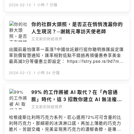
於選擇權短線交易，享受殺進殺出的快感。然而，2015 年
毫秒級的「高頻交易」競賽。這不是一個天才的故事，而
2026-02-13
·
1 小時 7 分鐘
的一場「滑鐵盧」慘賠，讓他徹底醒悟。他觀察身邊真正
是一個關於「不設限」的旅程。本集來賓羊叔在訪談中說
致富的「大哥級」人物，發現他們都有一個共同點：不是
了一句很觸動人的話：「講難聽一點，我都生得出這些員
技術分析最強，而是抱得住好公司（如台積電）長達十幾
工了。但我都辦得到，你們一定也辦得到。」他坦言，驅
你的社群大頭照，是否正在悄悄洩漏你的
年。現在的他，不僅成功轉型為產業趨勢投資人，更是一
動他不斷學習 AI、甚至跨越技術門檻的理由，其實樸實得
人生現況？─謝銘元專訪天使老師
位「AI 重度使用者」。他將分享如何利用 AI 工具，讓自
讓人意外——為了給家人更好的生活。這集節目，我們不
己一個人就能抵過一整個研究團隊，優雅地在投資路上穩
艾克斯的財經視界
只聊投資技術，更想邀請你一起聽聽，一位步入中年的資
健前行。💡 本集重點筆記1. AI 讀報告術：面對動輒 50 頁
深專業人士，如何優雅地運用 AI 工具，為自己的人生下半
出國前最怕匯率一直漲?中國信託銀行挺你聰明換匯設定匯
的英文外資報告，輝哥分享如何用 Gemini 或 Copilot 在
場開外掛。💡 本集重點筆記-AI 賦能開發：羊叔分享如何
率到價智慧通知，匯率相對低點不錯過再領優惠券享美金
幾秒內抓出重點、甚至進行多份報告的「交叉比對」，將
訓練 AI Agent，輸入交易所數百頁的規格書與券商文件，
最高減3分等優惠立即設定： https://fstry.pse.is/9d7m5q
一整天的閱讀量縮短至幾分鐘。2. Google vs. GPT：在
讓 AI 自動生成串接程式碼並進行測試，將開發週期從 2-4
投資外幣如幣別轉換可能產生匯兌損失，應評估涉及自身
投資應用上，輝哥認為 Google (Gemini) 目前略勝一籌，
個月縮短至 20 分鐘。-數據回測的陷阱：散戶與券商拿到
情況審慎投資。完整注意事項詳見網站資訊。—— 以上為
2026-02-12
·
1 小時 34 分鐘
關鍵在於 Google 擁有強大的「雲端資料庫」與即時搜尋
的免費歷史資料（Tick Data）通常經過二次、三次整理，
Firstory Podcast 廣告 ——十多年前，她曾經深陷憂鬱症
能力，能提供更準確的市場資訊。3. 打破目標價迷思：對
完整度不到七成；真正的量化交易需要購買交易所昂貴的
的迷霧，依賴藥物試圖找回平靜。那時的她或許沒想過，
於成長型股票（如台積電），只要年成長率維持高檔，就
原始數據（Raw Data）才能避免「模擬賺錢、實戰賠
透過瑜伽修復身體的過程中，竟意外開啟了與內在靈性對
99% 的工作將被 AI 取代？在「內容通
不該預設「目標價」。賣掉會漲的股票去追落後補漲股，
錢」。-清洗數據的智慧：利用 AI 快速標註異常數據（如
話的大門。這不是一個關於奇蹟康復的故事，而是一段關
往往是散戶績效落後的主因。4. Covered Call 策略：上班
膨」時代，這 3 招教你建立 AI 無法複製
錯價），原本人工需要滑動數小時檢查的資料，AI 按下按
於「覺醒」的旅程。當人生走到低谷，一個轉念、一個來
族的神級策略！持有現股（如 0050）並將其匯入期貨戶頭
的個人護城河：謝銘元專訪 Add.one 創
鈕瞬間完成。-AI 閱讀財報與書籍：面對長篇大論的外資報
艾克斯的財經視界
自宇宙的訊號，都可能是翻轉生命的契機。本集來賓天使
當保證金，每月賣出價外 20% 的買權（Sell Call）。這樣
告或新書，羊叔建議先用 YouTube 書評影片摘要，再將
辦人 Max
老師，將分享她如何從身心靈的視角，觀察到我們在數位
做不僅能賺股息，還能多賺權利金，績效直接打敗大盤。
哈根達斯比利時巧克力系列，匠心選用72%可可含量的比
PDF 丟入 NotebookLM 進行深度對話與重點提煉。-
世界中的「分身」——社群頭像，其實正是我們潛意識最
5. 泡沫論的真相：針對 AI 是否是 2000 年網路泡沫翻
利時巧克力，那綿密的冰淇淋口感，再加上薄脆的巧克力
Prompt 技巧：使用 AI 時，除了「催眠」AI 扮演專家（如
真實的投射。或許，改變運氣不需要大費周章，試著從檢
版，輝哥從「現金流」角度分析——當年的 .com 公司都
脆片，苦甜交織，完美呈現黑巧克力的濃郁香醇，是專屬
外科醫師、資深工程師），更重要的是**「告訴它你是誰」
視那張代表你的照片開始，調整頻率，讓內在的光亮重新