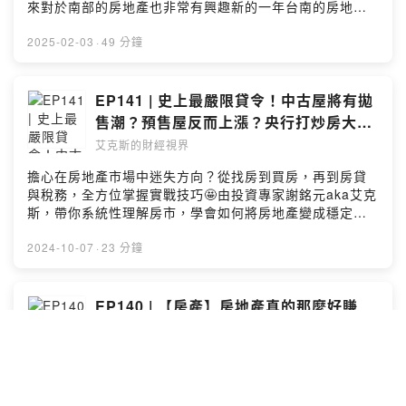
來對於南部的房地產也非常有興趣新的一年台南的房地產
要買哪呢？跟北部的操作模式又有什麼不同呢？理由堡是
由Paul與Michael組成的雙人組搭檔，主要關注南部的房地
2025-02-03
·
49 分鐘
場，請關注Podcast
:https://podcasts.apple.com/tw/podcast/%E7%90%86
%E7%94%B1%E5%A0%A1%E5%9C%B0%E7%94%A2/
EP141 | 史上最嚴限貸令！中古屋將有拋
id1696130179IG :
售潮？預售屋反而上漲？央行打炒房大建
https://www.instagram.com/reasonburger1985/FB :
商沒在怕！feat.房產小本本
艾克斯的財經視界
https://www.facebook.com/reasonburger喜歡艾克斯的
節目除了留言五顆星好評之外，也歡迎到以下不同社群與
擔心在房地產市場中迷失方向？從找房到買房，再到房貸
艾克斯一起交流互動| 個人FB| 電子報| 艾克斯的財經世界
與稅務，全方位掌握實戰技巧🤩由投資專家謝銘元aka艾克
line社群| 艾克斯的財經世界粉絲團| 台股研究報告line社
斯，帶你系統性理解房市，學會如何將房地產變成穩定的
群| 房地產資訊研究報告line社群| 全球科技產業報告 line
財富來源🏠留言告訴我你對這一集的想法：
社群留言告訴我你對這一集的想法：
https://open.firstory.me/user/clpme4sc4000u01uk9q9
2024-10-07
·
23 分鐘
https://open.firstory.me/user/clpme4sc4000u01uk9q9
31s31/commentsPowered by Firstory Hosting
31s31/commentsPowered by Firstory Hosting
EP140 | 【房產】房地產真的那麼好賺
嗎? 為何年收4億的電商老闆把公司賣了
轉戰房地產事業 ft. 查理的創業化合物(下)
艾克斯的財經視界
創業超過15年，年營收達4億台幣的電商老闆，為何要把公
司賣了選擇轉戰房地產事業？本集邀請到艾克斯的財經視