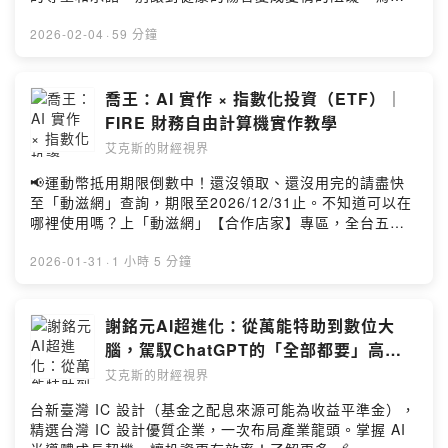
關於資產的「百年眼光」：讓複利成為家族的禮物我們常
要聽這集？🔥 2026 房市 K 型風暴預警 徐佳馨老師大膽預
Facebook：
此主動做好HPV預防才能說是「真愛」。立即諮詢醫師，
為了眼前的帳單煩惱，但 C 大卻將眼光放到了「孫子」那
言：2026 將是關鍵轉折點！為什麼說市場將呈現「K 型發
https://www.facebook.com/storyofShoppingfans/------
展現你對愛的承諾。男女1+1 主動防禦HPV(人類乳突病
2026-02-04
·
59 分鐘
一輩。當我們把時間軸拉長到 50 年、甚至 100 年，現在
展」？有些房子將繼續噴出，有些卻會成為燙手山芋？聽
---------------------------------------------------------加入社
毒)https://fstry.pse.is/9ep454—— 以上為 Firstory
的每一個小決定，都將在時間的發酵下變得無比巨大。這
聽「老錢風 (Old Money)」與「新錢風 (New Money)」
群：加入 LINE 社群直播｜百工百業聊AI連結：
Podcast 廣告 ——【本集精華重點】你是否也曾因為情緒
集將帶你重新思考「傳承」的意義，不只是金錢，更是對
在想什麼。🏠 破解「租房 VS 買房」的世代迷思 30 歲創
https://link.xmy.tw/i8pB節目贊助商：Add.one 佳銥國際
影響交易決策，導致追高殺低？或者想嘗試量化交易，卻
喬王：AI 實作 × 指數化投資（ETF）｜
待生活的態度。【關於來賓】CWC C大一位低調卻充滿智
業家文宣代表年輕世代發聲：與其當房奴，不如投資自
連結：https://www.add.one/節目合作夥伴：華碩 AI 筆電
被「寫程式」的高牆擋在門外？本集我們邀請到從傳產轉
慧的長期投資人，擅長股市存股與房地產收租配置。他不
FIRE 財務自由計算機實作教學
己？面對高房價與嚴苛的貸款成數，徐佳馨老師給出了最
× ALL in AI 商學院 新年專屬優惠留言互動：留言告訴我
戰金融，再進化為量化交易專家的——老墨！他將打破你
追求短線暴利，而是透過長達 20 年的紀律執行，實踐了財
犀利的「強迫儲蓄」觀點——這不只是買房，更是為了對
艾克斯的財經視界
你對這一集的想法：
對量化交易的刻板印象，親自示範如何利用 XQ 全球贏家
務自由的各種可能。他的分享總是充滿實戰經驗與人文關
抗通膨！🤖 當房產專家開始用 AI... 你以為房地產很傳
https://open.firstory.me/user/xmy1983/comments留言
搭配 生成式 AI（ChatGPT/Gemini），讓 AI 成為你的專
懷。CWC 財商講堂 ：
📢運動幣抵用期限倒數中！還沒領取、還沒用完的請盡快
統？徐佳馨老師分享她如何用 ChatGPT 修正寫作習慣，
告訴我你對這一集的想法：Powered by Firstory Hosting
屬工程師與分析師。🎧 你絕對不能錯過的精彩內容：🔥 從
https://www.facebook.com/cwcclassroom/-加入社群：
至「動滋網」查詢，期限至2026/12/31止。不知道可以在
將「情緒化雞湯」轉化為「專業精準文案」；知識長更揭
主觀到量化的進化之路老墨分享如何從看新聞做股票的
加入 LINE 社群直播｜百工百業聊AI連結：
哪裡使用嗎？上「動滋網」【合作店家】專區，全台五千
密 AI 算命的邏輯。但在 AI 時代，房地產的核心價值「信
「散戶模式」，轉變為用數據驗證邏輯的「量化思維」。
https://link.xmy.tw/i8pB-節目贊助商：Add.one 佳銥國際
多家合作業者任你選，馬上來找適用地點！➡️
任」，為何反而是人類最後的護城河？🔑 台北市 VS 外圍
為什麼你需要把交易對手（如 ETF、投信）的行為還原成
連結：https://www.add.one/-節目合作夥伴：華碩 AI 筆
https://fstry.pse.is/9epcya—— 以上為 FMTaiwan 與
2026-01-31
·
1 小時 5 分鐘
重劃區的決擇 買不起蛋黃區，去買外圍大房子？小心通勤
數據？🤖 不會寫 Code 也能做量化？見證 AI 的威力！老
電 × ALL in AI 商學院 新年專屬優惠-留言互動：留言告訴
Firstory Podcast 廣告 ——【ALLinAI商學院 Live
成本吃掉你的人生！本集剖析台北市精華區為何即使老舊
墨現場演示如何用自然語言指令（Prompt），讓 Gemini
我你對這一集的想法：
Talk】AI 實作 × 指數化投資（ETF）｜FIRE 財務自由計
仍有價值，以及對於首購族的真心建議。-------------------
瞬間寫出 XQ 腳本。不需要懂複雜語法，只要你有清晰的
https://open.firstory.me/user/xmy1983/comments留言
算機實作教學本集聚焦 3 件事：-AI 時代的指數化投資／
謝銘元AI超進化：從萬能特助到數位大
--------------------------------------------【關注來賓】-徐
交易邏輯，AI 就能幫你實踐。📈 破解「處置股」與 ETF
告訴我你對這一集的想法：Powered by Firstory Hosting
ETF 長期策略-內容創作者如何用 AI 協作提升產能與效率-
佳馨 (住商不動產 企劃研究室執行總監)-Facebook：
腦，駕馭ChatGPT的「全部都要」高效
的獲利密碼市場越關越噴？老墨解析獨門的「處置股策
Vibe coding 實作：互動式 FIRE 財務自由計算機網站，
https://www.facebook.com/homestar77777-知識長 (貸
生產力！
略」與「ETF 買盤邏輯」，教你如何利用制度與籌碼優
艾克斯的財經視界
帶你把「財務自由」從口號變成可計算的目標來賓：喬王
款專家 / 知識傳媒)-Facebook：
勢，在特定市場環境下找到高勝率機會。🔮 腦洞大開！AI
的投資理財筆記https://www.facebook.com/joewangrich
https://www.facebook.com/loannews82/-31 歲內容創
台新臺灣 IC 設計（基金之配息來源可能為收益平準金），
x 奇門遁甲當最先進的 AI 科技碰上最古老的東方玄學？老
加入 LINE 社群直播｜百工百業聊
作者 梁文宣 | 自由宣言-Facebook：
精選台灣 IC 設計優質企業，一次布局產業龍頭。掌握 AI
墨分享如何訓練 AI 解讀奇門遁甲，甚至結合時空能量進行
AIhttps://link.xmy.tw/i8pB贊助：Add.one合作優惠：華