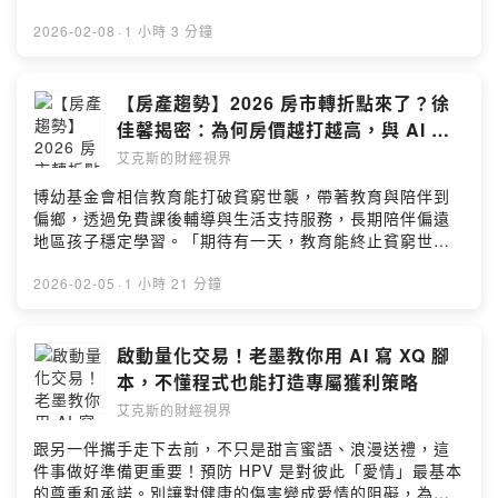
管，現任高頻交易公司創辦人。一位非理工背景出身，卻
卻忘了告訴對方「我是誰，能為你帶來什麼」。小竺教練
09:50 什麼是「易經頭像」？從微信到LINE的數位面相學
Firstory Podcast 廣告 ——2009 年，剛畢業的他和許多
結合總經趨勢與產業研究，近年更致力於將 AI 工具導入投
了 99.5% 的工作，人類剩下什麼？Max 提出一個動人的
成功跨足超低延遲交易領域的實戰家；擅長運用 AI 工具優
提醒我們，在開口之前，先釐清自己在當下的「角色定
15:00 頭髮遮臉與情感糾結：女性頭像的潛意識解碼21:00
年輕人一樣，對未來有些迷惘，但他做了一個與眾不同的
2026-02-08
·
1 小時 3 分鐘
資決策流程，是一位擁抱科技、樂於分享的實戰派理財專
觀點：人類將回歸到「激勵他人找到方向」。學校沒教的
化工作流，以幽默直率的風格，致力於分享不被話術包裝
位」。你是來解決問題的？還是來建立關係的？當你清楚
背景的重要性：別讓你的財庫變成「懸空」狀態26:50 霍
決定——寫下一份為期 20 年的「存股計畫」。那時候沒有
家。臉書粉專：柴柴的理財小天地🔗 連結與資訊【加入社
事，將是未來唯一的生存之道。-----------------------------
的金融實話。羊叔FB:
了自己的角色，對話就不再是單向的輸出，而是一場雙向
金斯能量表：你是處於「自責」還是「感恩」的頻率？
人知道未來會如何，但他告訴自己：「反正什麼都不做，
群】 加入LINE社群直播｜百工百業聊AI 連結：
---------------------------------------------------【👀 關注來
https://www.facebook.com/unclesheepspeech/?
的邀請。💡 關於 AI 時代的生存之道：在演算法的平均值
35:00 現場案例分析：從頭像看事業心與財運路徑46:00
時間一樣會過去。」與其在焦慮中空轉，不如讓時間成為
【房產趨勢】2026 房市轉折點來了？徐
https://link.xmy.tw/i8pB【節目贊助商】 Add.one佳銥國
賓】• 來賓： Max (Add.one 佳銥國際 創辦人)•
locale=zh_TW-----------------------------------------------
之外，唯有「真誠」無可取代當 AI 能寫出完美的文案、生
為什麼老闆們喜歡用「看得到遠方」的照片？52:50 一個
盟友。如今，這份計畫走到了第 10 年，他不僅提前達標，
際 連結：https://www.add.one/【節目合作夥伴】 華碩AI
Facebook： https://www.facebook.com/dorallinio• 官
佳馨揭密：為何房價越打越高，與 AI 時
----------------🔗 連結與資訊【加入社群】 加入LINE社群
成精緻的簡報，我們還剩下什麼？答案是「真誠」與「瑕
來自郭董朋友的秘招：居家風水的「白石」佈局66:00 AI
更在房地產與股市之間，找到了一種讓身心安頓的「收息
筆電×ALLinAI商學院新年專屬優惠【留言互動】 留言告訴
方網站： https://www.add.one/----------------------------
代下的買房新邏輯
直播｜百工百業聊AI 連結：https://link.xmy.tw/i8pB【節
疵」。正是那些微小的不完美、那些過往的挫折與故事，
艾克斯的財經視界
生成頭像 vs. 真人照片：虛實之間的能量差異76:00 結
哲學」。這不是一個關於如何一夜致富的故事，而是一個
我你對這一集的想法：
----------------------------------------------------【📌 節目
目贊助商】 Add.one佳銥國際 連結：
讓我們成為一個有溫度的人。AI 可以模仿邏輯，但無法模
語：凡事發生皆有利於我，轉念即是轉運關於來賓天使老
關於「耐心」與「長情」的旅程。在人生中場的我們，或
https://open.firstory.me/user/xmy1983/commentsPow
資訊 & 互動福利】1. 加入社群 加入 LINE 社群直播｜百
博幼基金會相信教育能打破貧窮世襲，帶著教育與陪伴到
https://www.add.one/【節目合作夥伴】 華碩AI筆電
仿經歷；它能提供資訊，但無法給予信任。妳的真實，就
師（趙立蘋）：
許都該聽聽他是如何把焦慮轉化為日常的篤定，讓每一天
ered by Firstory Hosting
工百業聊AI 連結：https://link.xmy.tw/i8pB2. 節目贊助商
偏鄉，透過免費課後輔導與生活支持服務，長期陪伴偏遠
×ALLinAI商學院新年專屬優惠【留言互動】 留言告訴我你
是妳最強大的護城河。✨ 關於溝通的本質：先想好「為什
https://www.facebook.com/loveyogaangel131419曾任
的積累，都成為給未來自己最好的禮物。🌿 關於「收息」
Add.one 佳銥國際 連結：https://www.add.one/3. 節目
地區孩子穩定學習。「期待有一天，教育能終止貧窮世
對這一集的想法：
麼要說」，比「怎麼說得漂亮」更重要我們常陷入「話
瑜伽老師，現為身心靈療癒師與易經頭像風水專家。她擅
的生活哲學：不再為市場波動焦慮來賓 C 大分享了從「存
合作夥伴 華碩 AI 筆電 × ALL in AI 商學院 新年專屬優惠
襲，弭平城鄉及貧富差距，讓每個孩子都有選擇未來的能
https://open.firstory.me/user/xmy1983/commentsPow
術」的迷思，總想著如何用華麗的詞藻說服對方。然而，
長結合傳統易經智慧與現代能量頻率學，透過解讀社群頭
個股」轉向「存 ETF」的心路歷程。對於忙碌的我們來
4. 留言互動 留言告訴我你對這一集的想法：
力。」捐款連結▶️ https://fstry.pse.is/9f67pu—— 以上
2026-02-05
·
1 小時 21 分鐘
ered by Firstory Hosting
真正的表達力底層邏輯是「以終為始」。試著在開口前問
像，協助人們覺察潛意識狀態，進而調整身心頻率，顯化
說，與其每天盯盤殺進殺出，不如買下「市場的規則」。
https://open.firstory.me/user/xmy1983/commentsPow
為 FMTaiwan 與 Firstory Podcast 廣告 ——【本集精華
自己：「對話結束後，我希望對方帶走什麼感覺？產生什
更豐盛的人生。加入社群加入 LINE 社群直播｜百工百業
當我們不再追求短期的價差，而是專注於穩定的現金流
ered by Firstory Hosting
重點】房價高不可攀，2025 年到底是進場好時機，還是最
麼行動？」當意圖清晰且良善，即便語言樸實，也能直抵
聊 AI連結：https://link.xmy.tw/i8pB節目贊助商Add.one
（收息），投資就不再是壓力的來源，而是支撐生活的底
後的逃命波？本集重磅邀請到房地產界的權威——徐佳馨
啟動量化交易！老墨教你用 AI 寫 XQ 腳
人心。---------------------------------------------------------
佳銥國際連結：https://www.add.one/節目合作夥伴華碩
氣。💡 給「三明治世代」的溫柔提醒：先照顧好自己身處
老師，以及跨界命理與貸款的知識長，與主持人明元展開
------[關於來賓]小竺（竺宥璋 ）｜商業表達力教練曾任職
本，不懂程式也能打造專屬獲利策略
AI 筆電 × ALL in AI 商學院新年專屬優惠留言互動留言告
30-50 歲的我們，上有老、下有小，常覺得自己像根蠟燭
一場橫跨「房市預測」、「世代居住正義」與「AI 實戰應
於廣告業與金融業，擁有豐富的跨領域溝通經驗。擅長將
訴我你對這一集的想法：
兩頭燒。C 大在節目中提到一個很棒的觀點：「你是家庭
艾克斯的財經視界
用」的深度對談。從 2026 年的市場轉折預言，到年輕世
複雜的商業邏輯轉化為清晰、有溫度的表達框架。現致力
https://open.firstory.me/user/xmy1983/commentsPow
的支柱，所以你必須是家裡過得最舒服的那個人。」這不
代不想被房貸綁架的真心話，再到徐佳馨老師如何利用 AI
於協助專業工作者與創業者，透過精準的「角色定位」與
跟另一伴攜手走下去前，不只是甜言蜜語、浪漫送禮，這
ered by Firstory Hosting
是自私，而是為了走更長遠的路。不需要為了讓孩子念私
讓文案「去雞湯化」？這是一集含金量極高，既有宏觀經
「邏輯敘事」，在 AI 時代建立不可取代的個人品牌與信任
件事做好準備更重要！預防 HPV 是對彼此「愛情」最基本
校而犧牲全家的生活品質，量力而為的愛，才最長久。✨
濟視野，又有落地實戰乾貨的精彩內容！🎧 為什麼你一定
感。著有暢銷書《說到賣得動》。-小竺教練的
的尊重和承諾。別讓對健康的傷害變成愛情的阻礙，為彼