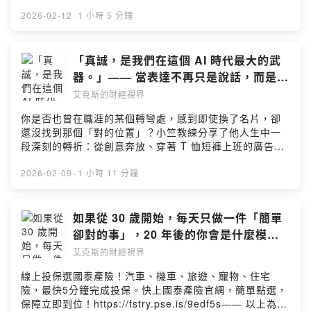
在燒錢，現在的 AI 巨頭（Google, Meta）卻是富可敵
成熟大人系的奢華風味。https://fstry.pse.is/9emm8j——
**（如：我是 49 歲商學院畢業、擅長策略交易），讓 AI
顯化在生活之中。本集深度啟發✨ 關於「數位風水」與潛
國，兩者本質完全不同。6. 投資組合配置：不追求「預期
以上為 Firstory Podcast 廣告 ——AI 生成內容大爆發的
2026-02-12
·
1 小時 5 分鐘
提供符合你能力範圍的建議。-微軟 vs. Google：羊叔看
意識的連結我們常說相由心生，在數位時代，社群軟體的
報酬最高」的股票，而是重押「把握度最高」的股票。資
時代，你是否也感到焦慮：「當內容變得廉價，流量越來
好微軟勝過 Google，主因在於企業護城河
頭像就是我們的「第二張臉」。來賓分享了「易經頭像」
產配置的重點在於心安，而非賭博。7. 無風險套利：利用
越貴，我們該如何生存？」本集重磅邀請到 Add.one 佳銥
（Office/Teams 滲透率）以及微軟能進入 Google 進不去
的概念，這不僅是迷信，更是一種心理學上的觀察。當我
期貨與現貨的價差（逆價差轉正價差）進行套利（如台積
國際創辦人 Max，他不僅創下年菜業績翻倍的驚人紀錄，
「真誠，是我們在這個 AI 時代最大的武
的市場（如中國企業與政府單位）。-Covered Call 策
們選擇一張背景雜亂、或是表情陰鬱的照片時，往往反映
電個股期），雖然是辛苦錢，但對於大資金來說是極佳的
更站在科技最前線，大膽預言未來三年的網路生態！從企
略：針對長期看好的持股（如微軟），透過賣出買權（Sell
器。」—— 當表達不再只是說話，而是靈
了當下內心的混亂與糾結。透過有意識地選擇明亮、清晰
停泊處。8. 職場危機感：重複性高、缺乏原創性的工作
業導入 AI 的「無痛落地法」，到面對 Deepfake 與假內
Call）賺取權利金，既能增加現金流，又能在大跌時提供下
魂的共振：小竺教練 x 謝銘元深度對談
的頭像，其實是在向宇宙發出「我準備好迎接美好」的訊
艾克斯的財經視界
（如基礎研究員、一般行政、甚至初階工程師）將在未來
容泛濫時的「信任經濟」，Max 將無私分享他如何帶領團
檔保護，是一種「很滑的存股方式」。-巨人傑的秘密：頂
號。🌿 如何透過細節調整自身的能量場在節目中，天使老
幾年被 AI 取代。唯有「好奇心」與「整合能力」是 AI 搶
隊在 AI 浪潮中，不只活下來，更要活得無可取代。如果你
尖交易員巨人傑的靈感來源並非內線，而是閱讀大量免費
你是否也曾在職涯的某個轉彎處，感到即使換了名片，卻
師針對不同類型的頭像給出了具體且溫暖的建議。例如，
不走的鐵飯碗。9. 教育的未來：看著孩子用 AI 學微積
是創業者、行銷人，或是對未來職涯感到迷惘的工作者，
的**「碩博士論文」**。這些論文經過嚴謹學術驗證，是挖
還沒找到那個「對的位置」？小竺教練分享了他人生中一
女性若用頭髮過度遮蓋臉龐，可能象徵著情感上的自我糾
分，輝哥預言未來的教育將走向極度客製化。學校的角色
這一集將是你重塑思維的關鍵時刻【🎧 本集精華重點】🔥
掘交易策略的寶庫。-羊群指標（巴尼指標）：觀察盤中微
段深刻的轉折：從創意奔放、穿著 T 恤短褲上班的廣告
結；而背景的選擇——是穩重的靠山還是空洞的虛景，則
將式微，主動學習的能力將決定下一代的貧富差距。10. 自
破解 AI 時代的「內容通膨」 當 AI 能無限生成圖文影音，
台指期貨，過濾掉造市商（5或20的倍數）的掛單，剩下的
圈，一腳踏進了嚴謹保守、必須西裝筆挺的金融業。起
可能影響我們在事業上的底氣與財運的累積。這並非要我
我反思工具：AI 不只能查資料，還能記錄你的思維慣性。
網路內容將在三年內面臨「信任破產」。Max 告訴你，為
就是真實散戶動向，通常這是一個有效的反向指標。-中年
初，面對法遵部門（Compliance）層層的審核與紅線，他
2026-02-09
·
1 小時 11 分鐘
們刻意造作，而是提醒我們：整理頭像，也是在整理自己
輝哥分享如何讓 AI 提醒自己「今天的分析觀點為何跟上個
什麼「真人體驗」與「負責任的連結」將成為最稀缺的資
轉型的底氣：不要因為非本科系而畫地自限。只要動機足
感到處處受限，彷彿創意被關進了籠子。但就在那個時
的心境與對外展現的姿態。💡 關於霍金斯能量表與吸引力
月不同」，成為最好的投資教練。✨ 精選金句• 「好的投
產？🚀 企業導入 AI 的「無痛起手式」 老闆想推 AI 卻怕
夠強烈（例如賺錢養家），中年人一樣能掌握最新科技。✨
刻，他轉念一想：與其將規則視為敵人，不如成為「法遵
法則這集最動人的核心，在於探討「頻率」。從霍金斯能
資不需要設目標價。如果它明年還在成長，你為什麼要賣
員工反彈？Max 與文軒分享實戰心法：別逼大家學技術！
精選金句-「講難聽一點，我都生得出這些員工了。但我都
之友」。他開始理解對方的恐懼，用對方的語言溝通，最
如果從 30 歲開始，每天只做一件「簡單
量表來看，羞愧與自責處於最低頻，而愛與感恩則能將我
掉它？」• 「我用 AI，感覺就像無形之中有數十個研究員
從最簡單的「會議煉金術」（錄音轉文字 + AI 重點摘要）
辦得到，你們一定也辦得到。」-「巨人傑說，那些碩博士
終發現——原來「框架」並不是為了限制我們，而是為了
們帶往高頻的狀態。當我們處於高頻率時，自然容易吸引
卻對的事」，20 年後的你會是什麼模
在幫我工作。回不去了，真的回不去了。」• 「你如果不懂
開始，讓團隊一秒體驗效率暴增的爽感。💎 未來的商業模
論文都是很寶貴的資源，經過教授口試驗證，而且是免費
讓我們在安全範圍內，展現出最值得被信任的專業價值。
同頻的人事物，這就是所謂的「貴人運」。與其向外苦求
樣？：CWC C大 x 謝銘元深度對談
得『長抱』，那你其實不需要投資股票，去存定存就
式：從賣產品到賣「體驗」 電商紅利消退後，下一個金礦
艾克斯的財經視界
的。為什麼不拿來看？」-「存股如果你不懂得『調節』兩
這段從「對抗」到「共舞」的歷程，或許正是我們面對人
機會，不如先從內在的感恩做起，相信「凡事發生皆有利
好。」• 「0050 不是你的對手，只要你懂得搭配 Covered
在哪？Max 獨家揭露 「KOL 民宿」 計畫——當 AI 取代
個字，那你不要存股，你去存定存就好。」-「我就是想要
生下半場挑戰時，最需要的溫柔智慧。【本集深度啟發】
於我」，這股信念將成為你人生最強大的護身符。
線上投保選國泰產險！汽車、機車、旅遊、寵物、住宅
Call，你每年都能穩穩贏過它。」🎙️ 關於來賓輝哥（輝哥柴
了生產，人類的核心價值將轉向「體驗」與「策展」。去
賺錢，讓家人過好生活。這有什麼錯？合規合法的賺錢，
🌿 關於自我介紹：名字只是一個代號，「角色」才是連結
Chapters00:00 開場01:28 從憂鬱症到瑜伽老師：一段自
險，最快5分鐘完成投保。快上國泰產險官網，簡單點選，
柴） 前外資券商法人部自營主管，曾在金融市場打滾十餘
睡你偶像的床，體驗他的生活，這才是 AI 做不到的事。🧠
是很重要的事情。🎙️ 關於來賓羊叔 前外資券商法人部主
的開始許多人在介紹自己時，總是急著說出名字與頭銜，
我療癒的旅程06:10 昆達里尼的覺醒與靈性天線的開啟
保障立即到位！https://fstry.pse.is/9edf5s—— 以上為
年，現為專職投資人與財經粉專「輝哥柴柴」版主。擅長
人類的終極價值：互相激勵 (Inspire) 當機器人 + AI 取代