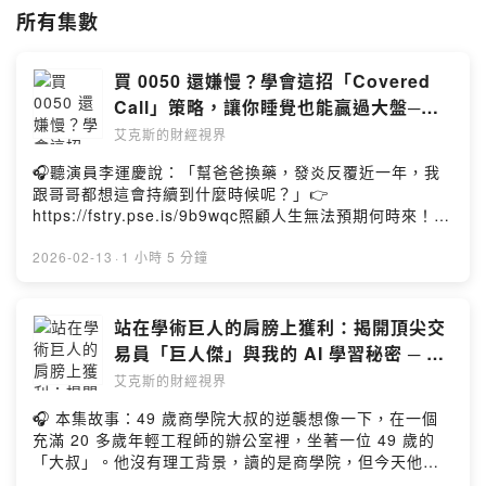
所有集數
買 0050 還嫌慢？學會這招「Covered
Call」策略，讓你睡覺也能贏過大盤─輝
哥
艾克斯的財經視界
🎧聽演員李運慶說：「幫爸爸換藥，發炎反覆近一年，我
跟哥哥都想這會持續到什麼時候呢？」👉
https://fstry.pse.is/9b9wqc照顧人生無法預期何時來！
「先來一杯 我們再聊」聆聽照顧者、陪你預備長照未來！
點擊連結，讓我們有機會不在照顧困境掙扎。—— 以上為
2026-02-13
·
1 小時 5 分鐘
Firstory Podcast 廣告 ——台新臺灣 IC 設計（基金之配
息來源可能為收益平準金），精選台灣 IC 設計優質企業，
一次布局產業龍頭。掌握 AI 半導體成長契機，讓投資更有
站在學術巨人的肩膀上獲利：揭開頂尖交
效率！了解更多 🔗 https://fstry.pse.is/9et7bw投資一定
易員「巨人傑」與我的 AI 學習秘密 ─ 羊
有風險，基金投資有賺有賠，申購前應詳閱公開說明書。
叔
艾克斯的財經視界
台新投信行銷資訊—— 以上為 KKBOX 與 Firstory
Podcast 廣告 ——🎧 本集故事：從「短線廝殺」到「優
🎧 本集故事：49 歲商學院大叔的逆襲想像一下，在一個
雅長抱」的覺醒你是否也曾每天盯著盤面，為了一兩塊錢
充滿 20 多歲年輕工程師的辦公室裡，坐著一位 49 歲的
的漲跌患得患失？本集來賓輝哥，曾是外資券商法人部的
「大叔」。他沒有理工背景，讀的是商學院，但今天他卻
自營主管，在金融市場打滾多年。他坦言，早期他也熱衷
帶領著團隊，用最尖端的晶片技術與華爾街頂尖機構進行