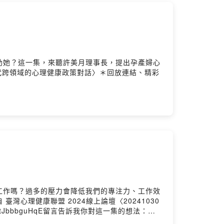
助她？這一集，來聽許美月理事長，提出孕產婦心
跨世代跨領域的心理健康政策對話〉＊回放連結、精彩
工作嗎？過多的壓力會降低我們的專注力、工作效
心理健康聯盟 2024線上論壇〈20241030
=NtJbbbguHqE留言告訴我你對這一集的想法：