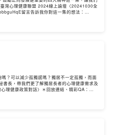
理健康聯盟 2024線上論壇〈20241030全
NtJbbbguHqE留言告訴我你對這一集的想法：
夠嗎？可以減少孤獨感嗎？獨居不一定孤獨，而面
秘書長，帶我們更了解獨居長者的心理健康需求及
域的心理健康政策對話〉＊回放連結、精彩QA：