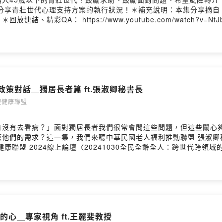
享青壯世代心理支持方案的執行狀況！＊補充說明：本集分享摘自 臺灣心
精彩QA： https://www.youtube.com/watch?v=
k01v3hv0u9ou3/commentsPowered by Firstory Hosting
政策對話＿獨居長者篇 ft.張淑卿秘書長
灣心理健康聯盟
有沒有去看病？」面對獨居長者我們很常會問這些問題，但這些關心
應他們的需求？這一集，我們來聽中華民國老人福利推動聯盟 張淑卿
康聯盟 2024線上論壇〈20241030全民全齡全人：跨世代跨領
tJbbbguHqE留言告訴我你對這一集的想法：
k01v3hv0u9ou3/commentsPowered by Firstory Hosting
冒的心＿專家視角 ft.王麗斐教授