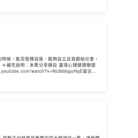
的時候，能否發揮自我、能夠自立且貢獻給社會，
＊補充說明：本集分享摘自 臺灣心理健康聯盟
be.com/watch?v=NtJbbbguHqE留言告
tory Hosting
、鼓勵正向發展是重要的四大精神這一集，讓我們