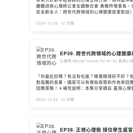
聽聽諮商心理師公會全國聯合會 黃雅羚理事長，分
民全齡全人：跨世代跨領域的心理健康政策對話〉＊回放連結、
https://open.firstory.me/user/clefe3l0b00r
2024-12-26
·
12 分鐘
EP39. 跨世代跨領域的心理健康
心健萌 Mental Health for All by 臺
「你最近好嗎？有沒有吃飯？睡覺睡得好不好？
對孤獨的長輩，國家可以有哪些政策和作為來回
因應策略！＊補充說明：本集分享摘自 臺灣心理健
https://www.youtube.com/watch?v=N
https://open.firstory.me/user/clefe3l0b00r
2024-12-25
·
12 分鐘
EP38. 正視心理假 接住學生感