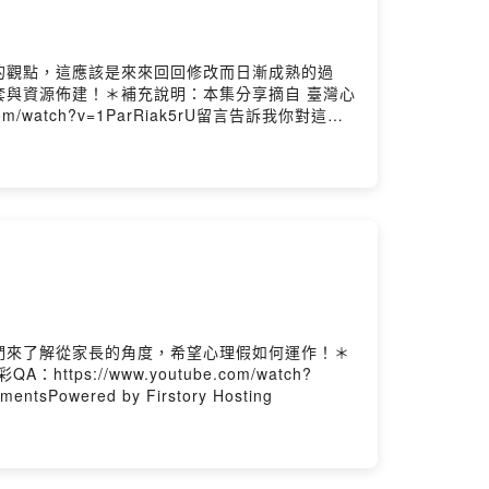
的觀點，這應該是來來回回修改而日漸成熟的過
與資源佈建！＊補充說明：本集分享摘自 臺灣心
watch?v=1ParRiak5rU留言告訴我你對這一
g
們來了解從家長的角度，希望心理假如何運作！＊
://www.youtube.com/watch?
ntsPowered by Firstory Hosting