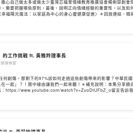
？擔心自己做太多或做太少臺灣芯福里情緒教育推廣協會楊俐容創會
母、需要把握哪些原則，最後，說明正向情緒經驗的重要性，以及如
陽光魔法：以家庭為中心的身心靈健康促進〉＊回放連結、精彩QA：https:
pen.firstory.me/user/clefe3l0b00rk01v3hv0u9ou3/comme
工作挑戰 ft. 黃雅羚理事長
灣心理健康聯盟
任何創傷，那剩下的97%該如何走過這些創傷帶來的影響？中華民
在一起」？！箇中緣由讓我們一起來聽！＊補充說明：本集分享摘自 
://www.youtube.com/watch?v=ZuoDtUFbZ_o留
k01v3hv0u9ou3/commentsPowered by Firstory Hosting
 ft. 黃莉玲理事長