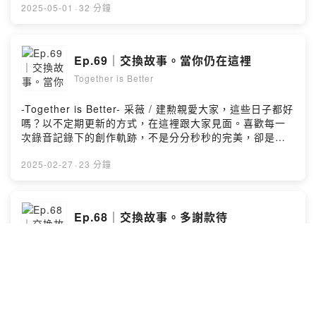
https://www.facebook.com/Isshoni2018/小額贊助支持
搬家的生活變遷，隨著冬之沉潛，來到春之啟動，生命也
2025-05-01
·
32 分鐘
本節目：
隨之起伏。跟著節氣生活，也跟著節氣閱讀，感受身體小
https://open.firstory.me/user/cksaaoon8rbd209407se
宇宙的節氣與節奏，好好生活，好好讀。🔔本集重點：。
6c2yj留言告訴我你對這一集的想法：
感受節氣與身體的節奏。采薇讀的《四時節氣手記》。生
Ep.69｜交換故事。當你仍在這裡
https://open.firstory.me/user/cksaaoon8rbd209407se
活裡的節氣感▎我們聊的書#《四時節氣手記》作者｜孫麗
6c2yj/commentsPowered by Firstory Hosting
Together is Better
翠出版｜有鹿文化/嘿，親愛的你，謝謝你來，聆聽我的
「讀寫生活」。本節目以「不定期更新」的方式，為大家
繼續分享，我和我們的閱讀感受。希望你繼續喜歡我們聊
-Together is Better- 采薇 / 建勲親愛大家，這些日子都好
的創作者和書，和我的「讀寫生活」。▎一起Together｜
嗎？以不定期更新的方式，在這裡跟大家見面。喜歡每一
讀寫生活https://www.facebook.com/Isshoni2018/小額
次錄音記錄下的創作軌跡，不是分分秒秒的完美，卻是最
贊助支持本節目：
真實的當下。此次由建勲分享一本陪在他身邊好多年的
https://open.firstory.me/user/cksaaoon8rbd209407se
書：何韻詩散文集《當你仍在這裡：你的生活起義指南》
2025-02-27
·
23 分鐘
6c2yj留言告訴我你對這一集的想法：
當我們在生活中迷散，總會有那麼一本書，當你翻開，可
https://open.firstory.me/user/cksaaoon8rbd209407se
以找到一些穩定的力量。寫得或許都是再平常不過的小
6c2yj/commentsPowered by Firstory Hosting
事，簡簡單單地，帶領我們找到一種頻率，像呼吸般，規
Ep.68｜交換故事。多謝款待
律而深邃。🔔本集重點：。生活中可以好好陪你的那本
Together is Better
書?。建勲讀的《當你仍在這裡》。最觸動的字寫的都是生
活細處▎我們聊的書#《當你仍在這裡：你的生活起義指
南》作者｜何韻詩出版｜Hall1c Limited/嘿，親愛的你，
-Together is Better- 采薇 / 建勲親愛大家，這些日子都好
謝謝你來，聆聽我的「讀寫生活」。本節目以「不定期更
嗎？想在這結束與開始的交接處，與大家分享一本，我從
新」的方式，為大家繼續分享，我和我們的閱讀感受。希
2024年讀到2025年的一本好書，張曼娟老師的最新飲食散
望你繼續喜歡我們聊的創作者和書，和我的「讀寫生
文 ─《多謝款待》。聆聽也閱讀了曼娟老師，好多年，終