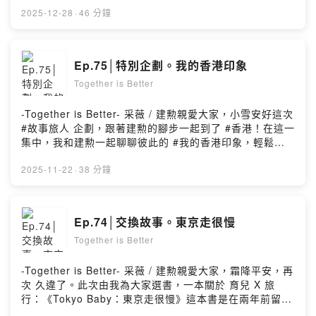
軟的冬天，歡迎你來聽。▎我們聊到的書#《送花給你》
2025-12-28
·
46 分鐘
姜景琇/著、葉雨純/繪#《何でもない日》 zine by 葉子菲/
嘿，親愛的你，謝謝你還在聆聽，我的「讀寫生活」。本
節目以「不定期更新」的方式，為大家繼續分享，我和我
Ep.75│特別企劃。我的香港印象
們的閱讀感受。希望你繼續喜歡我們聊的創作者和書，和
Together is Better
我的「讀寫生活」。▎一起Together｜讀寫生活加入會
員，支持節目：
https://cksaaoon8rbd209407se6c2yj.firstory.io/join留
-Together is Better- 采薇 / 建勲親愛大家，小雪安好這次
言告訴我你對這一集的想法：
#故事旅人 企劃，跟著建勲的腳步一起到了 #香港！在這一
https://open.firstory.me/user/cksaaoon8rbd209407se
集中，我和建勲一起聊聊彼此的 #我的香港印象，輕鬆聊
6c2yj/commentsPowered by Firstory Hosting
天之餘，也會穿插一些好看的書噢。冬日閒散，歡迎收
聽。▎我們聊到的書#《今日香港有煙霞》 張曼娟#《紅磡
2025-11-22
·
38 分鐘
記：美好的暫時》 周項萱#《Tokyo Baby：東京走很慢》
劉秝緁/嘿，親愛的你，謝謝你還在聆聽，我的「讀寫生
活」。本節目以「不定期更新」的方式，為大家繼續分
Ep.74│交換故事。東京走很慢
享，我和我們的閱讀感受。希望你繼續喜歡我們聊的創作
Together is Better
者和書，和我的「讀寫生活」。▎一起Together｜讀寫生
活https://www.facebook.com/Isshoni2018/加入會員，
支持節目：
-Together is Better- 采薇 / 建勲親愛大家，霜降平安，再
https://cksaaoon8rbd209407se6c2yj.firstory.io/join留
次 久違了。此次由我為大家選書，一本關於 育兒 X 旅
言告訴我你對這一集的想法：
行：《Tokyo Baby：東京走很慢》這本書是在兩年前留職
https://open.firstory.me/user/cksaaoon8rbd209407se
停薪期間購入，當時的封閉育兒生活，歷歷在目，驚喜發