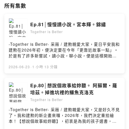
▎記錄有關自己閱讀寫作的日常
所有集數
一起Together│讀寫生活
https://www.facebook.com/Isshoni2018/
Ep.81│慢慢讀小說。宮本輝。錦繡
▎用聲音記錄我的讀寫生活
-Together is Better-
Together is Better
讀和寫原本都是自己的事，
-Together is Better- 采薇 / 建勲親愛大家，夏日平安我和
透過讀和寫，練習著專屬於我的生活，
建勲在2026年初，便決定要在今年「更靠近故事一點」。
希望將這些美好，與更多人分享。
於是有了許多新嘗試，讀小說，聊小說，便是這樣開始
當我們一起讀和寫，會發生什麼，好想知道。
的。【慢慢讀小說】，慢慢X小說，會碰撞出什麼樣的火
花？就用我們的方式展開吧。宮本輝的《錦繡》，是我深
2026-06-23
·
1 小時 13 分鐘
所以
愛的書。推薦建勲多年，終於在今年一起讀、一起聊。歡
-Together is Better-
迎大家來聽，也來讀《錦繡》喔。🔔本集重點：。關於
讓我們
【慢慢讀小說】的企劃初衷。為何第一本會選擇讀《錦
Ep.80│想說個故事給妳聽。 阿蘇爾・羅
好好，在一起。
繡》。關於：宮本輝&《錦繡》。《錦繡》中的「書信」。
培茲。掉進坑裡的鱷魚克洛克
《錦繡》中的「電影感」。《錦繡》中的「莫札特」。
Powered by Firstory Hosting
Together is Better
《錦繡》中的「業」。關於讀小說這件事：不同的階段讀
起來，感受會完全不同。▎我們聊到的書《錦繡》宮本輝/
-Together is Better- 采薇 / 建勲親愛大家，又是好久不見
著、張秋明/譯、青空文化有限公司/出版/嘿，親愛的你，
了。我和建勲的新企畫來囉，2026年，我們決定重拾繪
謝謝你還在聆聽，我的「讀寫生活」。本節目以「不定期
本！【想說個故事給妳聽】，初衷是為我的孩子選書，更
更新」的方式，為大家繼續分享，我和我們的閱讀感受。
是為我們的內在小孩而選─ 那個始終深愛繪本的自己。這