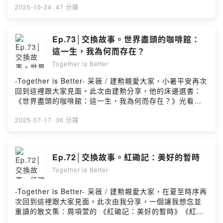
6c2yj/commentsPowered by Firstory Hosting
現，原來有人是這樣設計家庭生活與旅行的，頓時感覺前
2025-10-24
·
47 分鐘
途有光。沒想到兩年後，這本書成為了孩子的愛書，我們
都從閱讀此書中找到快樂，而生活與成長的點滴累積，確
實也為我們帶來了幸福與滿足，當時看不見光的隧道，逐
Ep.73│交換故事。世界盡頭的咖啡館：
漸被打開，我們繼續走下去！🔔本集重點：。關於：
這一生，我為何而存在？
《Tokyo Baby：東京走很慢》，選書及閱讀歷程的種種。
Together is Better
「家庭的快樂需要設計」：鏡像中的母親、孩子和彼此。
「害怕是跟大人學的」：無畏懼地迎向各種版本的旅程吧
-Together is Better- 采薇 / 建勲親愛大家，小暑平安再次
▎我們聊的書#《Tokyo Baby：東京走很慢》作者｜劉秝
回到這裡跟大家見面。此次由建勲分享，他的床邊選書：
緁出版｜啟明出版/嘿，親愛的你，謝謝你還在聆聽，我的
《世界盡頭的咖啡館：這一生，我為何而存在？》光看書
「讀寫生活」。本節目以「不定期更新」的方式，為大家
名就好吸引我：在一家位於偏僻之地、彷彿世界盡頭的小
繼續分享，我和我們的閱讀感受。希望你繼續喜歡我們聊
咖啡館裡，我們彷彿也化身為旅人約翰，在各自的生命十
2025-07-17
·
36 分鐘
的創作者和書，和我的「讀寫生活」。▎一起Together｜
字路口，這間咖啡館的菜單列出了三個問題，在深深的夜
讀寫生活https://www.facebook.com/Isshoni2018/加入
裡，展開對話、思辯和探索。🔔本集重點：。聊聊彼此的
會員，支持節目：
閱讀時間。關於：《世界盡頭的咖啡館：這一生，我為何
Ep.72│交換故事。紅磡記：美好的暫時
https://cksaaoon8rbd209407se6c2yj.firstory.io/join留
而存在？》。「你為什麼在這裡？」▎我們聊的書#《世界
言告訴我你對這一集的想法：
Together is Better
盡頭的咖啡館：這一生，我為何而存在？》作者｜約翰‧史
https://open.firstory.me/user/cksaaoon8rbd209407se
崔勒基譯者│Elsa出版｜三采/嘿，親愛的你，謝謝你來，
6c2yj/commentsPowered by Firstory Hosting
聆聽我的「讀寫生活」。本節目以「不定期更新」的方
-Together is Better- 采薇 / 建勲親愛大家，在夏至時序再
式，為大家繼續分享，我和我們的閱讀感受。希望你繼續
次回到這裡跟大家見面。此次由我分享，一個讓我想念並
喜歡我們聊的創作者和書，和我的「讀寫生活」。▎一起
重讀的散文集：周項萱的 《紅磡記：美好的暫時》《紅磡
Together｜讀寫生活
記：美好的暫時》，談料理、談生活、談選物、談異國文