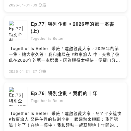
「讀寫生活」。▎一起Together｜讀寫生活加入會員，支
快，便擅自分作上/下兩集囉。接續上集，也聊到了有關新
2026-01-31
·
33 分鐘
持節目：
的一年，我和建勲想嘗試的一些新事物。想知道我們是怎
https://cksaaoon8rbd209407se6c2yj.firstory.io/join留
麼思考的，歡迎你來聽。▎我們聊到的書上集 #《紅色手
言告訴我你對這一集的想法：Powered by Firstory
套》 林木林/著、岡田千晶/繪下集 #《理想的簡單生活》
Ep.77│特別企劃。2026年的第一本書
Hosting
多明妮克．洛羅/著、 張之簡/譯/嘿，親愛的你，謝謝你還
(上)
在聆聽，我的「讀寫生活」。本節目以「不定期更新」的
Together is Better
方式，為大家繼續分享，我和我們的閱讀感受。希望你繼
續喜歡我們聊的創作者和書，和我的「讀寫生活」。▎一
-Together is Better- 采薇 / 建勲親愛大家，2026年的第
起Together｜讀寫生活加入會員，支持節目：
一集，讓大家久等！我和建勲在 #故事旅人 中，交換了彼
https://cksaaoon8rbd209407se6c2yj.firstory.io/join留
此在2026年的第一本選書。因為聊得太暢快，便擅自分作
言告訴我你對這一集的想法：Powered by Firstory
上/下兩集囉。選一本好書，開始讀，像是為新的一年許願
Hosting
這是專屬於我的迷信，歡迎你來聽。▎我們聊到的書上集
2026-01-31
·
37 分鐘
#《紅色手套》 林木林/著、岡田千晶/繪下集 #《理想的簡
單生活》 多明妮克．洛羅/著、 張之簡/譯/嘿，親愛的你，
謝謝你還在聆聽，我的「讀寫生活」。本節目以「不定期
Ep.76│特別企劃。我們的十年
更新」的方式，為大家繼續分享，我和我們的閱讀感受。
Together is Better
希望你繼續喜歡我們聊的創作者和書，和我的「讀寫生
活」。▎一起Together｜讀寫生活加入會員，支持節目：
https://cksaaoon8rbd209407se6c2yj.firstory.io/join留
-Together is Better- 采薇 / 建勲親愛大家，冬至平安這次
言告訴我你對這一集的想法：Powered by Firstory
#故事旅人 又是任性的特別企劃！跟建勲來聊聊：我們認
Hosting
識十年了！在這一集中，我和建勲一起聊聊這十年間的記
憶和感觸，同時也為彼此的十年友誼，選一本書。鬆鬆軟