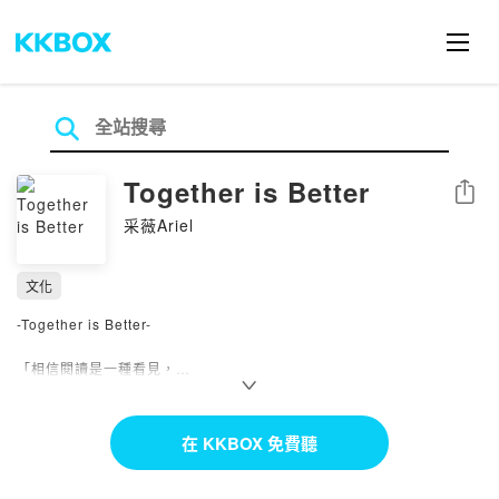
Together is Better
分享
采薇Ariel
文化
-Together is Better-
「相信閱讀是一種看見，
寫作是一種實踐。
練習著喜歡的生活，
邀請喜歡的人進來，
在 KKBOX 免費聽
一起讀和寫，好好陪伴和分享。」