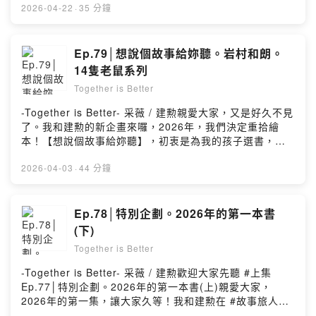
希望你繼續喜歡我們聊的創作者和書，和我的「讀寫生
次由建勳帶來阿蘇爾・羅培茲的《掉進坑裡的鱷魚克洛
2026-04-22
·
35 分鐘
活」。▎一起Together｜讀寫生活加入會員，支持節目：
克》，幽默的畫風及情節，是我和建勲都深深著迷的可
https://cksaaoon8rbd209407se6c2yj.firstory.io/join留
愛，即使是小小孩也能輕易享受閱讀樂趣。🔔本集重
言告訴我你對這一集的想法：
點：。關於【想說個故事給妳聽】這個新企畫的發酵。關
Ep.79│想說個故事給妳聽。岩村和朗。
https://open.firstory.me/user/cksaaoon8rbd209407se
於：阿蘇爾・羅培茲《掉進坑裡的鱷魚克洛克》。我們在
14隻老鼠系列
6c2yj/commentsPowered by Firstory Hosting
《掉進坑裡的鱷魚克洛克》讀到了什麼？。關於「為你選
Together is Better
書」這件事▎我們聊到的書《掉進坑裡的鱷魚克洛克》阿
蘇爾・羅培茲/著、葉淑吟/譯、大塊文化/出版《掉進坑裡
-Together is Better- 采薇 / 建勲親愛大家，又是好久不見
的鱷魚克洛克》阿蘇爾・羅培茲｜新書影片【展覽╳講
了。我和建勲的新企畫來囉，2026年，我們決定重拾繪
座】掉進鱷魚克洛克的繪本世界——墨西哥插畫家Azul
本！【想說個故事給妳聽】，初衷是為我的孩子選書，更
López 快閃原畫展4/22－4/25/嘿，親愛的你，謝謝你還在
是為我們的內在小孩而選─ 那個始終深愛繪本的自己。這
聆聽，我的「讀寫生活」。本節目以「不定期更新」的方
次由我挑選了 岩村和朗的 《14隻老鼠》系列，由小老鼠家
2026-04-03
·
44 分鐘
式，為大家繼續分享，我和我們的閱讀感受。希望你繼續
族帶領我們，重返自然、感受親情，將我的童年、帶進孩
喜歡我們聊的創作者和書，和我的「讀寫生活」。▎一起
子的童年。深愛此書，也謹以這集，分享給你。🔔本集重
Together｜讀寫生活加入會員，支持節目：
點：。關於【想說個故事給妳聽】這個新企畫。采薇和孩
Ep.78│特別企劃。2026年的第一本書
https://cksaaoon8rbd209407se6c2yj.firstory.io/join留
子的繪本之旅是如何開始的？。關於：岩村和朗《14隻老
(下)
言告訴我你對這一集的想法：
鼠》系列。采薇/建勲，最喜歡的分別是哪一本？。我們在
https://open.firstory.me/user/cksaaoon8rbd209407se
Together is Better
《14隻老鼠》系列讀到了什麼？▎我們聊到的書《14隻老
6c2yj/commentsPowered by Firstory Hosting
鼠》系列 岩村和朗/著、漢聲雜誌/譯、英文漢聲/出版/嘿，
-Together is Better- 采薇 / 建勲歡迎大家先聽 #上集
親愛的你，謝謝你還在聆聽，我的「讀寫生活」。本節目
Ep.77│特別企劃。2026年的第一本書(上)親愛大家，
以「不定期更新」的方式，為大家繼續分享，我和我們的
2026年的第一集，讓大家久等！我和建勲在 #故事旅人
閱讀感受。希望你繼續喜歡我們聊的創作者和書，和我的
中，交換了彼此在2026年的第一本選書。因為聊得太暢