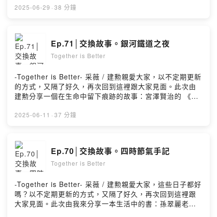
https://www.facebook.com/Isshoni2018/加入會員，支
化、也談故鄉。確實在作者的細膩文字裏，身心靈層面都
2025-06-29
·
38 分鐘
持節目：
被好好陪伴了。難忘靜謐午後，我伴在孩子身邊午睡，陽
https://open.firstory.me/user/cksaaoon8rbd209407se
光灑落腳邊，一杯熱茶，靜靜讀著。如果你也想在長夏中
6c2yj留言告訴我你對這一集的想法：
為自己創造一份清涼的安靜，歡迎來讀《紅磡記》。🔔本
Ep.71│交換故事。銀河鐵道之夜
https://open.firstory.me/user/cksaaoon8rbd209407se
集重點：。原來我喜歡讀的都跟「食」有關？。一本讓我
6c2yj/commentsPowered by Firstory Hosting
Together is Better
想念的書 《紅磡記：美好的暫時》。料理、生活與感觸▎
我們聊的書#《紅磡記：美好的暫時》作者｜周項萱出版｜
二十張出版/嘿，親愛的你，謝謝你來，聆聽我的「讀寫生
-Together is Better- 采薇 / 建勲親愛大家，以不定期更新
活」。本節目以「不定期更新」的方式，為大家繼續分
的方式，又隔了好久，再次回到這裡跟大家見面。此次由
享，我和我們的閱讀感受。希望你繼續喜歡我們聊的創作
建勲分享一個在生命中留下痕跡的故事：宮澤賢治的 《銀
者和書，和我的「讀寫生活」。▎一起Together｜讀寫生
河鐵道之夜》一個留在生命裡的故事，會是什麼樣的呢？
活https://www.facebook.com/Isshoni2018/小額贊助支
建勲因著表演和閱讀，試著和宮澤賢治靠近，我們將一起
2025-06-11
·
37 分鐘
持本節目：
來說一說，有關宮澤賢治和他的《銀河鐵道之夜》。也歡
https://open.firstory.me/user/cksaaoon8rbd209407se
迎喜歡這個故事的朋友，與我們分享你的閱讀歷程。🔔本
6c2yj留言告訴我你對這一集的想法：
集重點：。宮澤賢治的 《銀河鐵道之夜》。我們感受的
Ep.70│交換故事。四時節氣手記
https://open.firstory.me/user/cksaaoon8rbd209407se
《銀河鐵道之夜》。留在生命中的故事▎我們聊的書#《銀
6c2yj/commentsPowered by Firstory Hosting
Together is Better
河鐵道之夜：侘寂美學童話，宮澤賢治奇想經典&短篇傑作
精選集》作者｜宮澤賢治譯者｜黃瀞瑤出版｜野人/嘿，親
愛的你，謝謝你來，聆聽我的「讀寫生活」。本節目以
-Together is Better- 采薇 / 建勲親愛大家，這些日子都好
「不定期更新」的方式，為大家繼續分享，我和我們的閱
嗎？以不定期更新的方式，又隔了好久，再次回到這裡跟
讀感受。希望你繼續喜歡我們聊的創作者和書，和我的
大家見面。此次由我來分享一本生活中的書：孫翠麗老師
「讀寫生活」。▎一起Together｜讀寫生活
的 《四時節氣手記》從2024冬至直到2025驚蟄，經歷了