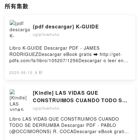
所有集數
{pdf descargar} K-GUIDE
ugipifuwhuho
Libro K-GUIDE Descargar PDF - JAMES
RODRIGUEZDescargar eBook gratis ➡ http://get-
pdfs.com/fs/libro/105207/1256Descargar o leer en
línea K-GUIDE Libro gratuito (PDF ePub Mobi) de
JAMES RODRIGUEZ.K-GUIDE JAMES RODRIGUEZ
2025-06-10
·
8 秒
PDF, K-GUIDE JAMES RODRIGUEZ Epub, K-GUIDE
JAMES RODRIGUEZ Leer en línea , K-GUIDE JAMES
RODRIGUEZ Audiolibro, K-GUIDE JAMES
[Kindle] LAS VIDAS QUE
RODRIGUEZ VK, K-GUIDE JAMES RODRIGUEZ
CONSTRUIMOS CUANDO TODO SE
Kindle, K-GUIDE JAMES RODRIGUEZ Epub VK, K-
DERRUMBA descargar gratis
ugipifuwhuho
GUIDE JAMES RODRIGUEZ Descargar
gratisPowered by Firstory Hosting
Libro LAS VIDAS QUE CONSTRUIMOS CUANDO
TODO SE DERRUMBA Descargar PDF - PABLO
(@OCCIMORONS) R. COCADescargar eBook gratis
➡ http://get-pdfs.com/fs/libro/119933/1256Descargar