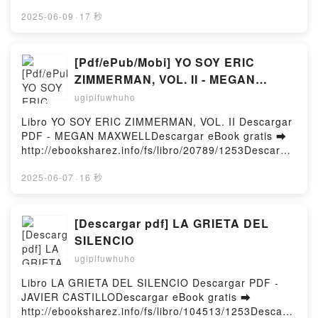
BrowningDownload ebook ➡ http://get-
Recipes with a Remix Marshmello Epub VK, Cooking
pdfs.com/fs/book/731012/1255Download or Read
2025-06-09
·
17 秒
with Marshmello: Recipes with a Remix Marshmello
Online The Legendary Witch Is Reborn as an
Free DownloadPowered by Firstory Hosting
Oppressed Princess: Volume 3 Free Book (PDF ePub
Mobi) by Touko Amekawa, Kuroyuki, Jeremy
[Pdf/ePub/Mobi] YO SOY ERIC
BrowningThe Legendary Witch Is Reborn as an
ZIMMERMAN, VOL. II - MEGAN
Oppressed Princess: Volume 3 Touko Amekawa,
MAXWELL descargar ebook gratis
ugipifuwhuho
Kuroyuki, Jeremy Browning PDF, The Legendary
Witch Is Reborn as an Oppressed Princess: Volume
Libro YO SOY ERIC ZIMMERMAN, VOL. II Descargar
3 Touko Amekawa, Kuroyuki, Jeremy Browning Epub,
PDF - MEGAN MAXWELLDescargar eBook gratis ➡
The Legendary Witch Is Reborn as an Oppressed
http://ebooksharez.info/fs/libro/20789/1253Descarga
Princess: Volume 3 Touko Amekawa, Kuroyuki,
r o leer en línea YO SOY ERIC ZIMMERMAN, VOL. II
Jeremy Browning Read Online, The Legendary Witch
Libro gratuito (PDF ePub Mobi) de MEGAN
2025-06-07
·
16 秒
Is Reborn as an Oppressed Princess: Volume 3
MAXWELL.YO SOY ERIC ZIMMERMAN, VOL. II
Touko Amekawa, Kuroyuki, Jeremy Browning
MEGAN MAXWELL PDF, YO SOY ERIC ZIMMERMAN,
Audiobook, The Legendary Witch Is Reborn as an
VOL. II MEGAN MAXWELL Epub, YO SOY ERIC
[Descargar pdf] LA GRIETA DEL
Oppressed Princess: Volume 3 Touko Amekawa,
ZIMMERMAN, VOL. II MEGAN MAXWELL Leer en
SILENCIO
Kuroyuki, Jeremy Browning VK, The Legendary Witch
línea , YO SOY ERIC ZIMMERMAN, VOL. II MEGAN
Is Reborn as an Oppressed Princess: Volume 3
ugipifuwhuho
MAXWELL Audiolibro, YO SOY ERIC ZIMMERMAN,
Touko Amekawa, Kuroyuki, Jeremy Browning Kindle,
VOL. II MEGAN MAXWELL VK, YO SOY ERIC
Libro LA GRIETA DEL SILENCIO Descargar PDF -
The Legendary Witch Is Reborn as an Oppressed
ZIMMERMAN, VOL. II MEGAN MAXWELL Kindle, YO
JAVIER CASTILLODescargar eBook gratis ➡
Princess: Volume 3 Touko Amekawa, Kuroyuki,
SOY ERIC ZIMMERMAN, VOL. II MEGAN MAXWELL
http://ebooksharez.info/fs/libro/104513/1253Descarg
Jeremy Browning Epub VK, The Legendary Witch Is