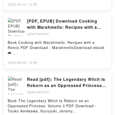
Tout dessiner en 5 étapes Barrington Barber, Audrey
Livre gratuit (PDF ePub Mobi) pan Britta
2025-06-10
·
12 秒
Dinghem Epub VK, Tout dessiner en 5 étapes
Wolters.Star.X - Heal my Seoul - Roman Britta
Barrington Barber, Audrey Dinghem Téléchargement
Wolters PDF, Star.X - Heal my Seoul - Roman Britta
gratuitPowered by Firstory Hosting
Wolters Epub, Star.X - Heal my Seoul - Roman Britta
[PDF, EPUB] Download Cooking
Wolters Lire en ligne , Star.X - Heal my Seoul -
with Marshmello: Recipes with a
Roman Britta Wolters Audiobook, Star.X - Heal my
Remix by Marshmello Full Book
ugipifuwhuho
Seoul - Roman Britta Wolters VK, Star.X - Heal my
Seoul - Roman Britta Wolters Kindle, Star.X - Heal
Book Cooking with Marshmello: Recipes with a
my Seoul - Roman Britta Wolters Epub VK, Star.X -
Remix PDF Download - MarshmelloDownload ebook
Heal my Seoul - Roman Britta Wolters
➡
Téléchargement gratuitPowered by Firstory Hosting
http://ebooksharez.info/fs/book/689650/1255Downloa
d or Read Online Cooking with Marshmello: Recipes
2025-06-09
·
12 秒
with a Remix Free Book (PDF ePub Mobi) by
MarshmelloCooking with Marshmello: Recipes with a
Remix Marshmello PDF, Cooking with Marshmello:
Read [pdf]> The Legendary Witch Is
Recipes with a Remix Marshmello Epub, Cooking
Reborn as an Oppressed Princess:
with Marshmello: Recipes with a Remix Marshmello
Volume 3 by Touko Amekawa,
ugipifuwhuho
Read Online, Cooking with Marshmello: Recipes with
Kuroyuki, Jeremy Browning
a Remix Marshmello Audiobook, Cooking with
Book The Legendary Witch Is Reborn as an
Marshmello: Recipes with a Remix Marshmello VK,
Oppressed Princess: Volume 3 PDF Download -
Cooking with Marshmello: Recipes with a Remix
Touko Amekawa, Kuroyuki, Jeremy
Marshmello Kindle, Cooking with Marshmello: