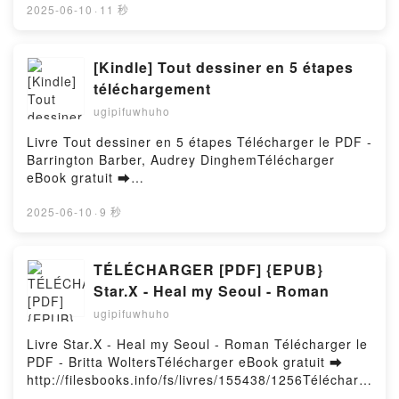
o leer en línea LAS VIDAS QUE CONSTRUIMOS
2025-06-10
·
11 秒
CUANDO TODO SE DERRUMBA Libro gratuito (PDF
ePub Mobi) de PABLO (@OCCIMORONS) R.
COCA.LAS VIDAS QUE CONSTRUIMOS CUANDO
[Kindle] Tout dessiner en 5 étapes
TODO SE DERRUMBA PABLO (@OCCIMORONS) R.
téléchargement
COCA PDF, LAS VIDAS QUE CONSTRUIMOS
ugipifuwhuho
CUANDO TODO SE DERRUMBA PABLO
(@OCCIMORONS) R. COCA Epub, LAS VIDAS QUE
Livre Tout dessiner en 5 étapes Télécharger le PDF -
CONSTRUIMOS CUANDO TODO SE DERRUMBA
Barrington Barber, Audrey DinghemTélécharger
PABLO (@OCCIMORONS) R. COCA Leer en línea ,
eBook gratuit ➡
LAS VIDAS QUE CONSTRUIMOS CUANDO TODO SE
http://filesbooks.info/fs/livres/159733/1256Télécharg
DERRUMBA PABLO (@OCCIMORONS) R. COCA
er ou lire en ligne Tout dessiner en 5 étapes Livre
2025-06-10
·
9 秒
Audiolibro, LAS VIDAS QUE CONSTRUIMOS
gratuit (PDF ePub Mobi) pan Barrington Barber,
CUANDO TODO SE DERRUMBA PABLO
Audrey Dinghem.Tout dessiner en 5 étapes
(@OCCIMORONS) R. COCA VK, LAS VIDAS QUE
Barrington Barber, Audrey Dinghem PDF, Tout
TÉLÉCHARGER [PDF] {EPUB}
CONSTRUIMOS CUANDO TODO SE DERRUMBA
dessiner en 5 étapes Barrington Barber, Audrey
Star.X - Heal my Seoul - Roman
PABLO (@OCCIMORONS) R. COCA Kindle, LAS
Dinghem Epub, Tout dessiner en 5 étapes Barrington
VIDAS QUE CONSTRUIMOS CUANDO TODO SE
ugipifuwhuho
Barber, Audrey Dinghem Lire en ligne , Tout dessiner
DERRUMBA PABLO (@OCCIMORONS) R. COCA
en 5 étapes Barrington Barber, Audrey Dinghem
Livre Star.X - Heal my Seoul - Roman Télécharger le
Epub VK, LAS VIDAS QUE CONSTRUIMOS CUANDO
Audiobook, Tout dessiner en 5 étapes Barrington
PDF - Britta WoltersTélécharger eBook gratuit ➡
TODO SE DERRUMBA PABLO (@OCCIMORONS) R.
Barber, Audrey Dinghem VK, Tout dessiner en 5
http://filesbooks.info/fs/livres/155438/1256Télécharg
COCA Descargar gratisPowered by Firstory Hosting
étapes Barrington Barber, Audrey Dinghem Kindle,
er ou lire en ligne Star.X - Heal my Seoul - Roman