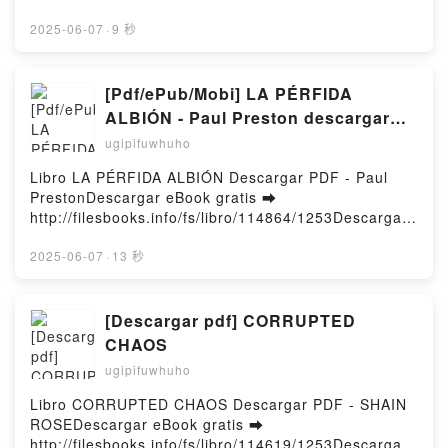
Epub VK, YO SOY ERIC ZIMMERMAN, VOL. II
ar o leer en línea LA GRIETA DEL SILENCIO Libro
Reborn as an Oppressed Princess: Volume 3 Touko
MEGAN MAXWELL Descargar gratisPowered by
gratuito (PDF ePub Mobi) de JAVIER CASTILLO.LA
2025-06-07
·
9 秒
Amekawa, Kuroyuki, Jeremy Browning Free
Firstory Hosting
GRIETA DEL SILENCIO JAVIER CASTILLO PDF, LA
DownloadPowered by Firstory Hosting
GRIETA DEL SILENCIO JAVIER CASTILLO Epub, LA
GRIETA DEL SILENCIO JAVIER CASTILLO Leer en
[Pdf/ePub/Mobi] LA PÉRFIDA
línea , LA GRIETA DEL SILENCIO JAVIER CASTILLO
ALBIÓN - Paul Preston descargar
Audiolibro, LA GRIETA DEL SILENCIO JAVIER
ebook gratis
ugipifuwhuho
CASTILLO VK, LA GRIETA DEL SILENCIO JAVIER
CASTILLO Kindle, LA GRIETA DEL SILENCIO JAVIER
Libro LA PÉRFIDA ALBIÓN Descargar PDF - Paul
CASTILLO Epub VK, LA GRIETA DEL SILENCIO
PrestonDescargar eBook gratis ➡
JAVIER CASTILLO Descargar gratisPowered by
http://filesbooks.info/fs/libro/114864/1253Descargar
Firstory Hosting
o leer en línea LA PÉRFIDA ALBIÓN Libro gratuito
(PDF ePub Mobi) de Paul Preston.LA PÉRFIDA
2025-06-07
·
13 秒
ALBIÓN Paul Preston PDF, LA PÉRFIDA ALBIÓN Paul
Preston Epub, LA PÉRFIDA ALBIÓN Paul Preston
Leer en línea , LA PÉRFIDA ALBIÓN Paul Preston
[Descargar pdf] CORRUPTED
Audiolibro, LA PÉRFIDA ALBIÓN Paul Preston VK, LA
CHAOS
PÉRFIDA ALBIÓN Paul Preston Kindle, LA PÉRFIDA
ugipifuwhuho
ALBIÓN Paul Preston Epub VK, LA PÉRFIDA ALBIÓN
Paul Preston Descargar gratisPowered by Firstory
Libro CORRUPTED CHAOS Descargar PDF - SHAIN
Hosting
ROSEDescargar eBook gratis ➡
http://filesbooks.info/fs/libro/114619/1253Descargar