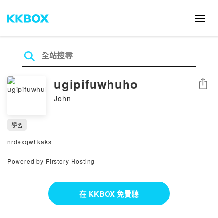
ugipifuwhuho
分享
John
學習
nrdexqwhkaks
Powered by Firstory Hosting
在 KKBOX 免費聽