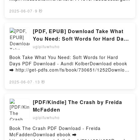
o leer en línea CORRUPTED CHAOS Libro gratuito
(PDF ePub Mobi) de SHAIN ROSE.CORRUPTED
2025-06-07
·
9 秒
CHAOS SHAIN ROSE PDF, CORRUPTED CHAOS
SHAIN ROSE Epub, CORRUPTED CHAOS SHAIN
ROSE Leer en línea , CORRUPTED CHAOS SHAIN
[PDF, EPUB] Download Take What
ROSE Audiolibro, CORRUPTED CHAOS SHAIN ROSE
You Need: Soft Words for Hard Days
VK, CORRUPTED CHAOS SHAIN ROSE Kindle,
by Aundi Kolber Full Book
ugipifuwhuho
CORRUPTED CHAOS SHAIN ROSE Epub VK,
CORRUPTED CHAOS SHAIN ROSE Descargar
Book Take What You Need: Soft Words for Hard
gratisPowered by Firstory Hosting
Days PDF Download - Aundi KolberDownload ebook
➡ http://get-pdfs.com/fs/book/730651/1252Download
or Read Online Take What You Need: Soft Words for
Hard Days Free Book (PDF ePub Mobi) by Aundi
2025-06-07
·
13 秒
KolberTake What You Need: Soft Words for Hard
Days Aundi Kolber PDF, Take What You Need: Soft
Words for Hard Days Aundi Kolber Epub, Take What
[PDF/Kindle] The Crash by Freida
You Need: Soft Words for Hard Days Aundi Kolber
McFadden
Read Online, Take What You Need: Soft Words for
ugipifuwhuho
Hard Days Aundi Kolber Audiobook, Take What You
Need: Soft Words for Hard Days Aundi Kolber VK,
Book The Crash PDF Download - Freida
Take What You Need: Soft Words for Hard Days
McFaddenDownload ebook ➡
Aundi Kolber Kindle, Take What You Need: Soft