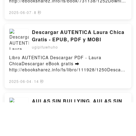
http://ebooksharez.info/fs/book/731138/1252Downloa
Words for Hard Days Aundi Kolber Epub VK, Take
d or Read Online The Crash Free Book (PDF ePub
What You Need: Soft Words for Hard Days Aundi
Mobi) by Freida McFaddenThe Crash Freida
2025-06-07
·
8 秒
Kolber Free DownloadPowered by Firstory Hosting
McFadden PDF, The Crash Freida McFadden Epub,
The Crash Freida McFadden Read Online, The
Crash Freida McFadden Audiobook, The Crash
Descargar AUTENTICA Laura Chica
Freida McFadden VK, The Crash Freida McFadden
Gratis - EPUB, PDF y MOBI
Kindle, The Crash Freida McFadden Epub VK, The
ugipifuwhuho
Crash Freida McFadden Free DownloadPowered by
Firstory Hosting
Libro AUTENTICA Descargar PDF - Laura
ChicaDescargar eBook gratis ➡
http://ebooksharez.info/fs/libro/111928/1250Descarg
ar o leer en línea AUTENTICA Libro gratuito (PDF
ePub Mobi) de Laura Chica.AUTENTICA Laura Chica
2025-06-04
·
14 秒
PDF, AUTENTICA Laura Chica Epub, AUTENTICA
Laura Chica Leer en línea , AUTENTICA Laura Chica
Audiolibro, AUTENTICA Laura Chica VK, AUTENTICA
AULAS SIN BULLYING, AULAS SIN
Laura Chica Kindle, AUTENTICA Laura Chica Epub
MIEDO leer el libro pdf
VK, AUTENTICA Laura Chica Descargar
ugipifuwhuho
gratisPowered by Firstory Hosting
Libro AULAS SIN BULLYING, AULAS SIN MIEDO
Descargar PDF - TONI GARCIA ARIASDescargar