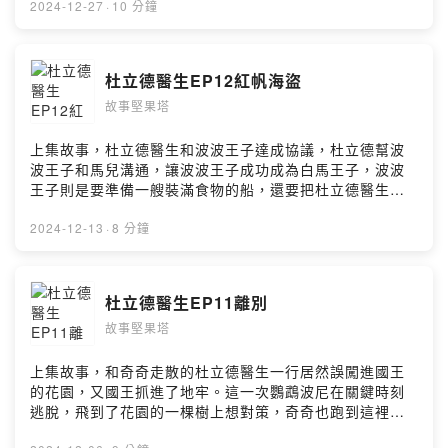
助栗子媽媽，支持栗子媽媽持續創作
德醫生的動物世界！ 本故事純屬虛構，要如何照顧小動
2024-12-27
·
10 分鐘
pay.soundon.fm/podcasts/14bb0630-11c4-4e83-
物、和動物互動還是要以醫生或是專家學者的建議為主
ad2a-0e36a2cdf47e Facebook | Instagram | Twitter
喔！ 杜立德醫生 作者：HUGH LOFTING 栗子媽媽改寫
🔍 故事堅果塔 配音 | 說故事活動 | 其他業務合作
第13集 加納利群島 贊助栗子媽媽，支持栗子媽媽持續創作
杜立德醫生EP12紅帆海盜
📧 lizzymamanuts@gmail.com Music: purple-
pay.soundon.fm/podcasts/14bb0630-11c4-4e83-
planet.com https://taira-
故事堅果塔
ad2a-0e36a2cdf47e Facebook | Instagram | Twitter
komori.jpn.org/freesoundtw.html --Hosting provided
🔍 故事堅果塔 配音 | 說故事活動 | 其他業務合作
by SoundOn
📧 lizzymamanuts@gmail.com Music: purple-
上集故事，杜立德醫生和波波王子達成協議，杜立德幫波
planet.com https://taira-
波王子和馬兒溝通，讓波波王子成功成為白馬王子，波波
komori.jpn.org/freesoundtw.html --Hosting provided
王子則是要準備一艘裝滿食物的船，還要把杜立德醫生和
by SoundOn
動物朋友們放出地牢。當杜立德醫生快速實現承諾趕到海
邊準備啟航的時候，陪伴他多年的夥伴鸚鵡波尼、奇奇和
2024-12-13
·
8 分鐘
小鱷魚決定要留在自己的棲息地，大家含淚道別，正式啟
程。回程的路上會遇到什麼事情呢？繼續收聽故事，讓我
們一起走進杜立德醫生的動物世界！ 本故事純屬虛構，要
杜立德醫生EP11離別
如何照顧小動物、和動物互動還是要以醫生或是專家學者
故事堅果塔
的建議為主喔！ 杜立德醫生 作者：HUGH LOFTING 栗子
媽媽改寫 第12集 紅帆海盜 贊助栗子媽媽，支持栗子媽媽
持續創作 pay.soundon.fm/podcasts/14bb0630-11c4-
上集故事，和奇奇走散的杜立德醫生一行居然誤闖進國王
4e83-ad2a-0e36a2cdf47e Facebook | Instagram |
的花園，又國王抓進了地牢。這一次鸚鵡波尼在關鍵時刻
Twitter 🔍 故事堅果塔 配音 | 說故事活動 | 其他業務合作
逃脫，飛到了花園的一棵樹上想對策，奇奇也跑到這裡找
📧 lizzymamanuts@gmail.com Music: purple-
到了波尼，這個時候，王子波波駕到。波尼聽到王子波波