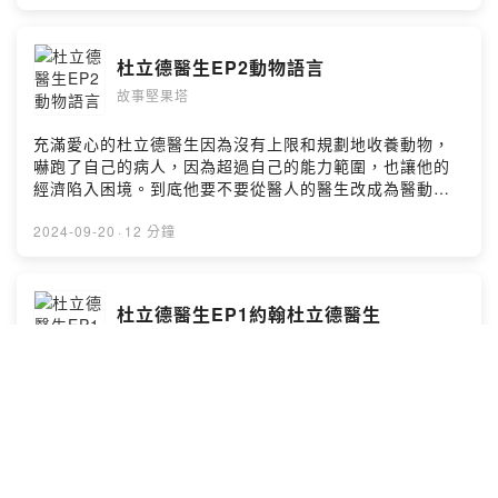
Music: purple-planet.com --Hosting provided by
知道有個可以和動物溝通的醫生。 現在杜立德醫生聲名遠
SoundOn
播了，又會發生什麼有趣的事情呢？ 一起來聽聽他的故事
吧，讓我們一起走進杜立德醫生的動物世界！ 本故事純屬
杜立德醫生EP2動物語言
虛構，要如何照顧小動物、和動物互動還是要以醫生或是
故事堅果塔
專家學者的建議為主喔！ 杜立德醫生 作者：HUGH
LOFTING 栗子媽媽改寫 第3集 動物團隊動起來 小額贊助
栗子媽媽，支持栗子媽媽持續創作
充滿愛心的杜立德醫生因為沒有上限和規劃地收養動物，
pay.soundon.fm/podcasts/14bb0630-11c4-4e83-
嚇跑了自己的病人，因為超過自己的能力範圍，也讓他的
ad2a-0e36a2cdf47e Facebook | Instagram | Twitter
經濟陷入困境。到底他要不要從醫人的醫生改成為醫動物
🔍 故事堅果塔 配音 | 說故事活動 | 其他業務合作
的獸醫呢？還有還有，鸚鵡波尼對他說話了！沒想到鸚鵡
📧 lizzymamanuts@gmail.com Music: purple-
可以和人對話耶，波尼想對杜立德醫生說什麼呢？ 一起來
2024-09-20
·
12 分鐘
planet.com --Hosting provided by SoundOn
聽聽他的故事吧，讓我們一起走進杜立德醫生的動物世
界！ 本故事純屬虛構，要如何照顧小動物、和動物互動還
是要以醫生或是專家學者的建議為主喔！ 杜立德醫生 作
杜立德醫生EP1約翰杜立德醫生
者：HUGH LOFTING 栗子媽媽改寫 第2集 動物語言 小額
故事堅果塔
贊助栗子媽媽，支持栗子媽媽持續創作
pay.soundon.fm/podcasts/14bb0630-11c4-4e83-
ad2a-0e36a2cdf47e Facebook | Instagram | Twitter
故事堅果塔新故事連載開跑！新故事的主角名叫杜立德醫
🔍 故事堅果塔 配音 | 說故事活動 | 其他業務合作
生，他可有名了！他很聰明，人又善良有禮，但這都不是
📧 lizzymamanuts@gmail.com Music: purple-
他有名的原因，他最厲害的是，最獨一無二的是，他會和
planet.com --Hosting provided by SoundOn
動物說話！ 他怎麼會有這麼獨特的能力啊？是與生俱來的
嗎？還是是因為他有神奇魔法？ 一起來聽聽他的故事吧，
2024-09-13
·
11 分鐘