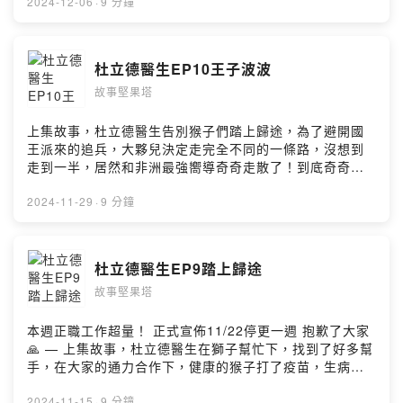
planet.com https://taira-
的願望，靈機一動，假扮成仙女，指引王子波波去找杜立
2024-12-06
·
9 分鐘
komori.jpn.org/freesoundtw.html --Hosting provided
德醫生，這樣真的可以順利救出杜立德醫生嗎？繼續收聽
by SoundOn
故事，讓我們一起走進杜立德醫生的動物世界！ 本故事純
屬虛構，要如何照顧小動物、和動物互動還是要以醫生或
杜立德醫生EP10王子波波
是專家學者的建議為主喔！ 杜立德醫生 作者：HUGH
故事堅果塔
LOFTING 栗子媽媽改寫 第11集 離別 贊助栗子媽媽，支
持栗子媽媽持續創作
pay.soundon.fm/podcasts/14bb0630-11c4-4e83-
上集故事，杜立德醫生告別猴子們踏上歸途，為了避開國
ad2a-0e36a2cdf47e Facebook | Instagram | Twitter
王派來的追兵，大夥兒決定走完全不同的一條路，沒想到
🔍 故事堅果塔 配音 | 說故事活動 | 其他業務合作
走到一半，居然和非洲最強嚮導奇奇走散了！到底奇奇有
📧 lizzymamanuts@gmail.com Music: purple-
沒有辦法找到杜立德醫生和動物朋友們呢？繼續收聽故
planet.com https://taira-
事，讓我們一起走進杜立德醫生的動物世界！ 本故事純屬
2024-11-29
·
9 分鐘
komori.jpn.org/freesoundtw.html --Hosting provided
虛構，要如何照顧小動物、和動物互動還是要以醫生或是
by SoundOn
專家學者的建議為主喔！ 杜立德醫生 作者：HUGH
LOFTING 栗子媽媽改寫 第10集王子波波 贊助栗子媽媽，
杜立德醫生EP9踏上歸途
支持栗子媽媽持續創作
故事堅果塔
pay.soundon.fm/podcasts/14bb0630-11c4-4e83-
ad2a-0e36a2cdf47e Facebook | Instagram | Twitter
🔍 故事堅果塔 配音 | 說故事活動 | 其他業務合作
本週正職工作超量！ 正式宣佈11/22停更一週 抱歉了大家
📧 lizzymamanuts@gmail.com Music: purple-
🙏 — 上集故事，杜立德醫生在獅子幫忙下，找到了好多幫
planet.com https://taira-
手，在大家的通力合作下，健康的猴子打了疫苗，生病的
komori.jpn.org/freesoundtw.html --Hosting provided
猴子也痊癒了，但是故事還沒結束！繼續收聽故事，讓我
by SoundOn
們一起走進杜立德醫生的動物世界！ 本故事純屬虛構，要
2024-11-15
·
9 分鐘