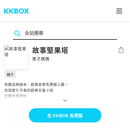
故事堅果塔
分享
栗子媽媽
親子
有趣品格繪本、經典故事免費線上聽。
改寫歷久不衰的經典兒童小說
從聽故事開始
開啟孩子閱讀的興趣
頻道不定期努力維持更新
在 KKBOX 免費聽
Facebook︱Instagram 搜尋【故事堅果塔】