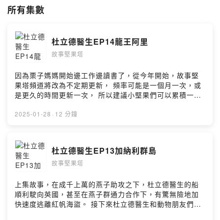
email:
lizzymamanuts@gmail.com
所有集數
--
Hosting provided by SoundOn
杜立德醫生EP14龍王阿里
故事堅果塔
因為栗子媽媽開始邊工作邊讀書了，從今年開始，故事堅
果塔頻道將改為不定期更新， 頻率可能是一個月一次，或
是更久的時間更新一次， 所以建議小堅果們可以累積一段
時間，如果還記得我的話，就回來看看， 雖然頻率變少
了，還是希望繼續陪伴大家。 上集故事，杜立德醫生到了
2025-01-28
·
12 分鐘
一座小島休息，下船的時候收到了黑老鼠的警告，說他們
的船不牢固，可能會沉船！正當杜立德不知該如何是好的
時候，紅帆海盜居然隨後跟上，全部的海盜侵門踏戶佔據
杜立德醫生EP13加納利群島
了醫生的船！ㄟ，醫生的船已經要沉了，海盜船上的海盜
故事堅果塔
已經全部跑到要沉的船上，那杜立德醫生和動物朋友們偷
偷開走海盜船，不就解決問題了嗎？但是事情會這麼順利
嗎？繼續收聽故事，讓我們一起走進杜立德醫生的動物世
上集故事，在成千上萬的燕子助攻之下，杜立德醫生的船
界！ 本故事純屬虛構，要如何照顧小動物、和動物互動還
順利駛向英國，甚至在燕子群通力合作下，有驚無險地加
是要以醫生或是專家學者的建議為主喔！ 杜立德醫生 作
快速度逃離紅帆海盜。 接下來杜立德醫生和動物朋友們還
者：HUGH LOFTING 栗子媽媽改寫 第14集龍王阿里 贊
會遇到甚麼挑戰呢？繼續收聽故事，讓我們一起走進杜立