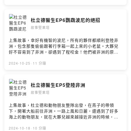
離國王的魔爪，趕快開始拯救非洲的小猴子嗎？ 繼續收聽
故事，讓我們一起走進杜立德醫生的動物世界！ 本故事純
屬虛構，要如何照顧小動物、和動物互動還是要以醫生或
杜立德醫生EP6鸚鵡波尼的絕招
是專家學者的建議為主喔！ 杜立德醫生 作者：HUGH
故事堅果塔
LOFTING 栗子媽媽改寫 第7集 森林跑跑跑 小額贊助栗子
媽媽，支持栗子媽媽持續創作
pay.soundon.fm/podcasts/14bb0630-11c4-4e83-
上集故事，幸好有機智的波尼，所有的夥伴都順利登陸非
ad2a-0e36a2cdf47e Facebook | Instagram | Twitter
洲，包含那隻偷偷跟著行李箱一起上來的小老鼠。大夥兒
🔍 故事堅果塔 配音 | 說故事活動 | 其他業務合作
好不容易到了非洲，卻遇到了程咬金！他們被非洲的原住
📧 lizzymamanuts@gmail.com Music: purple-
民帶去面見國王，被很多人騙過的國王，聽到杜立德來這
planet.com --Hosting provided by SoundOn
裡是要拯救猴子，可是一點也不相信呢，於是杜立德和他
2024-10-25
·
11 分鐘
的動物朋友們一起被關到地牢裡去了，怎麼辦怎麼辦，猴
子還沒救，自己的自由也沒了，太悲慘了吧！到底有甚麼
辦法可以讓杜立德醫生和動物朋友們重獲自由？ 繼續收聽
杜立德醫生EP5登陸非洲
故事，讓我們一起走進杜立德醫生的動物世界！ 本故事純
故事堅果塔
屬虛構，要如何照顧小動物、和動物互動還是要以醫生或
是專家學者的建議為主喔！ 杜立德醫生 作者：HUGH
LOFTING 栗子媽媽改寫 第6集 鸚鵡波尼的絕招 小額贊助
上集故事，杜立德和動物朋友整隊出發，在燕子的帶領
栗子媽媽，支持栗子媽媽持續創作
下，開著大船前往非洲。一路上風和日麗，還遇到了好多
pay.soundon.fm/podcasts/14bb0630-11c4-4e83-
海上的動物朋友，就在大夥兒越來越接近非洲的時候，暴
ad2a-0e36a2cdf47e Facebook | Instagram | Twitter
風雨襲來！船被石頭撞破了，於是杜立德當機立斷要大家
🔍 故事堅果塔 配音 | 說故事活動 | 其他業務合作
棄船游去非洲，他們會順利抵達嗎？ 繼續收聽故事，讓我
2024-10-18
·
10 分鐘