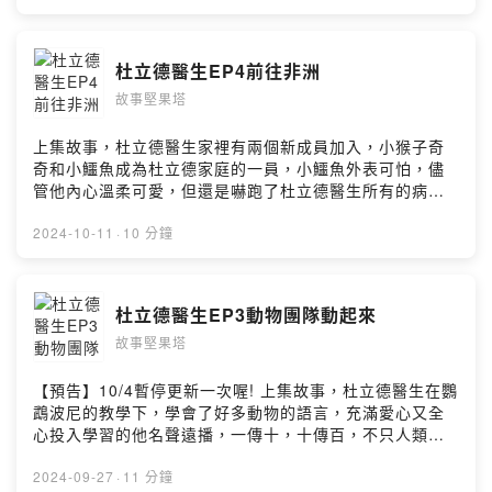
📧 lizzymamanuts@gmail.com Music: purple-
們一起走進杜立德醫生的動物世界！ 本故事純屬虛構，要
planet.com --Hosting provided by SoundOn
如何照顧小動物、和動物互動還是要以醫生或是專家學者
的建議為主喔！ 杜立德醫生 作者：HUGH LOFTING 栗子
杜立德醫生EP4前往非洲
媽媽改寫 第5集 登陸非洲 小額贊助栗子媽媽，支持栗子媽
故事堅果塔
媽持續創作 pay.soundon.fm/podcasts/14bb0630-
11c4-4e83-ad2a-0e36a2cdf47e Facebook |
Instagram | Twitter 🔍 故事堅果塔 配音 | 說故事活動 |
上集故事，杜立德醫生家裡有兩個新成員加入，小猴子奇
其他業務合作 📧 lizzymamanuts@gmail.com
奇和小鱷魚成為杜立德家庭的一員，小鱷魚外表可怕，儘
Music: purple-planet.com --Hosting provided by
管他內心溫柔可愛，但還是嚇跑了杜立德醫生所有的病
SoundOn
人，杜立德家的生計再度陷入危機，於是動物成員們團結
起來找到營利的方法，一切漸入佳境。在某一個寧靜的夜
2024-10-11
·
10 分鐘
晚，小猴子奇奇帶著大消息打破這片寧靜，遠在非洲的猴
子朋友們面臨疾病的威脅，杜立德醫生會前往非洲拯救猴
子們嗎？旅程上會遇到甚麼挑戰呢？ 繼續收聽故事，讓我
杜立德醫生EP3動物團隊動起來
們一起走進杜立德醫生的動物世界！ 本故事純屬虛構，要
故事堅果塔
如何照顧小動物、和動物互動還是要以醫生或是專家學者
的建議為主喔！ 杜立德醫生 作者：HUGH LOFTING 栗子
媽媽改寫 第4集 出發非洲 小額贊助栗子媽媽，支持栗子媽
【預告】10/4暫停更新一次喔! 上集故事，杜立德醫生在鸚
媽持續創作 pay.soundon.fm/podcasts/14bb0630-
鵡波尼的教學下，學會了好多動物的語言，充滿愛心又全
11c4-4e83-ad2a-0e36a2cdf47e Facebook |
心投入學習的他名聲遠播，一傳十，十傳百，不只人類知
Instagram | Twitter 🔍 故事堅果塔 配音 | 說故事活動 |
道他醫術超群，連動物們都知道了，再加上隨著季節遷徙
其他業務合作 📧 lizzymamanuts@gmail.com
的候鳥在全球各地飛行，遇到動物就分享，最後全世界都
2024-09-27
·
11 分鐘