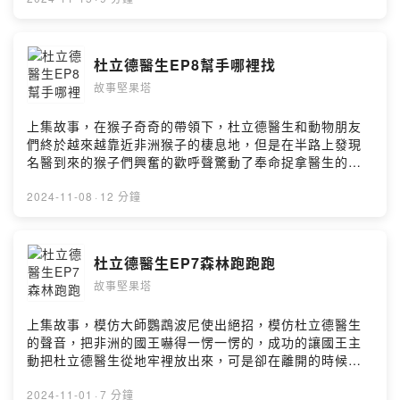
如何照顧小動物、和動物互動還是要以醫生或是專家學者
的建議為主喔！ 杜立德醫生 作者：HUGH LOFTING 栗子
媽媽改寫 第9集踏上歸途 贊助栗子媽媽，支持栗子媽媽持
杜立德醫生EP8幫手哪裡找
續創作 pay.soundon.fm/podcasts/14bb0630-11c4-
故事堅果塔
4e83-ad2a-0e36a2cdf47e Facebook | Instagram |
Twitter 🔍 故事堅果塔 配音 | 說故事活動 | 其他業務合作
📧 lizzymamanuts@gmail.com Music: purple-
上集故事，在猴子奇奇的帶領下，杜立德醫生和動物朋友
planet.com https://taira-
們終於越來越靠近非洲猴子的棲息地，但是在半路上發現
komori.jpn.org/freesoundtw.html --Hosting provided
名醫到來的猴子們興奮的歡呼聲驚動了奉命捉拿醫生的士
by SoundOn
兵們，大家再次開始狂奔，沒想到卻來到一個陡峭的懸崖
邊，看著近在咫尺卻好似遠在天邊的猴子棲息地，杜立德
2024-11-08
·
12 分鐘
醫生和動物朋友們到底要怎麼突破困境呢？ 繼續收聽故
事，讓我們一起走進杜立德醫生的動物世界！ 本故事純屬
虛構，要如何照顧小動物、和動物互動還是要以醫生或是
杜立德醫生EP7森林跑跑跑
專家學者的建議為主喔！ 杜立德醫生 作者：HUGH
故事堅果塔
LOFTING 栗子媽媽改寫 第8集 幫手哪裡找？ 贊助栗子媽
媽，支持栗子媽媽持續創作
pay.soundon.fm/podcasts/14bb0630-11c4-4e83-
上集故事，模仿大師鸚鵡波尼使出絕招，模仿杜立德醫生
ad2a-0e36a2cdf47e Facebook | Instagram | Twitter
的聲音，把非洲的國王嚇得一愣一愣的，成功的讓國王主
🔍 故事堅果塔 配音 | 說故事活動 | 其他業務合作
動把杜立德醫生從地牢裡放出來，可是卻在離開的時候露
📧 lizzymamanuts@gmail.com Music: purple-
出馬腳，國王氣急敗壞的命令他所有的軍隊出動找人！杜
planet.com --Hosting provided by SoundOn
立德醫生剛離開沒多久耶，他和他的動物朋友們有辦法逃
2024-11-01
·
7 分鐘