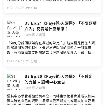
相關合作歡迎IG私訊..小額贊助支持本節目：
她的IG找到她嚼嚼人類圖
出決定，忘了其實愛是唯一的解答..恐懼的議題我花了一輩
https://open.firstory.me/user/ckth3u75ma3on0899ddz
https://www.instagram.com/chewchewhumanchart/.歡
子在解至今還沒解完，但至少看得到自己的一些進步這集
2025-02-26
·
22 分鐘
ir4miPowered by Firstory Hosting
迎你來聽..如果你聽完有什麼問題或感想，歡迎留言.如果
想稍微梳理一下，也許也可以提醒同樣在解題的你適時的
你也想投稿《留言Faye語》單元，歡迎在Apple Podcast
去分辨你的選擇，是因為恐懼，還是選擇愛？你留在這段
或Instagram留言或是私訊我Instagram搜尋: Faye觀人類
關係裡，是因為恐懼，還是因為愛？選擇愛永遠永遠 都要
S3 Ep.21《Faye觀·人類圖》「不要頭腦
圖https://www.instagram.com/faye.humandesign/邀稿
選擇愛.歡迎你來聽..如果你聽完有什麼問題或感想，歡迎
介入」究竟是什麼意思？
或相關合作歡迎IG私訊...小額贊助支持本節目：
留言.如果你也想投稿《留言Faye語》單元，歡迎在Apple
https://open.firstory.me/user/ckth3u75ma3on0899ddz
Faye觀·人類圖
Podcast或Instagram留言或是私訊我Instagram搜尋:
ir4miPowered by Firstory Hosting
Faye觀人類圖
「如何分辨頭腦與內在權威的決定？」這大概是我在人類
https://www.instagram.com/faye.humandesign/邀稿或
圖解讀個案的過程中，最容易被問到的問題之一對我來
相關合作歡迎IG私訊..小額贊助支持本節目：
說，有兩個很重要的關鍵去化解頭腦過度介入：第一個是
https://open.firstory.me/user/ckth3u75ma3on0899ddz
「優先順序」另一個則是「確切地活在當下」這些道理我
ir4miPowered by Firstory Hosting
想很多人都聽過，不過實際執行起來好像又有點困難這集
2025-01-01
·
21 分鐘
我有多分享一些例子，希望能幫助大家釐清.歡迎你來聽..
如果你聽完有什麼問題或感想，歡迎留言當然也十分歡迎
你分享你的「不讓頭腦過度介入」的方法，給更多需要的
S3 Ep.20《Faye觀·人類圖》「不確定」
人.如果你也想投稿《留言Faye語》單元，歡迎在Apple
的力量 – 邏輯中心空白
Podcast或Instagram留言或是私訊我Instagram搜尋:
Faye觀·人類圖
Faye觀人類圖
https://www.instagram.com/faye.humandesign/邀稿或
邏輯中心掌管著觀點與概念，同時也掌管著焦慮所以如果
相關合作歡迎IG私訊...小額贊助支持本節目：
難以確定自己的觀點、承認自己不知道、或是害怕自己因
https://open.firstory.me/user/ckth3u75ma3on0899ddz