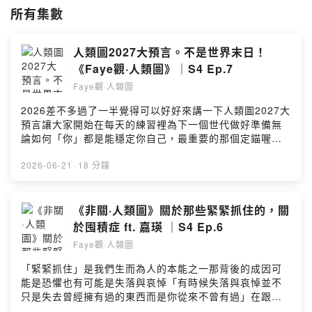
Instagram搜尋：Faye觀人類圖
所有集數
https://www.instagram.com/faye.humandesign/
🌌邀稿或相關合作歡迎IG私訊🌌
人類圖2027大預言。不是世界末日！
也歡迎小鵝抖內我繼續生產出好節目
《Faye觀·人類圖》｜S4 Ep.7
https://open.firstory.me/join/fayehumandesign
Faye觀·人類圖
Powered by Firstory Hosting
2026差不多過了一半覺得可以好好來講一下人類圖2027大
預言讓大家開始在每天的練習裡為下一個世代做好準備無
論如何「你」都是能穩定你自己，最重要的那個定錨喔過
去是、現在是、未來更是祝福大家都能穩穩地迎向下個世
代.如果你好奇大預言的內容歡迎你來聽..聽完有什麼問題
2026-06-21
·
18 分鐘
或感想，歡迎留言.如果你也想投稿《留言Faye語》單元，
歡迎在Apple Podcast或Instagram留言或是私訊我
Instagram搜尋: Faye觀人類圖
《非關·人類圖》關於那些緊緊抓住的，關
https://www.instagram.com/faye.humandesign/邀稿或
於囤積症 ft. 嘉瑛 ｜S4 Ep.6
相關合作歡迎IG私訊...支持節目：
Faye觀·人類圖
https://fayehumandesign.firstory.io/join.Photo by
Robert Clark on UnsplashPowered by Firstory
「緊緊抓住」是我們生而為人的本能之一那背後的成因可
Hosting
能是恐懼也有可能是失落與哀悼「有時候失落與哀悼並不
只是失去曾經擁有過的東西而是你從來不曾有過」在跟嘉
瑛錄音時，聽到這段真的是要哭出來：我以為我可以成為