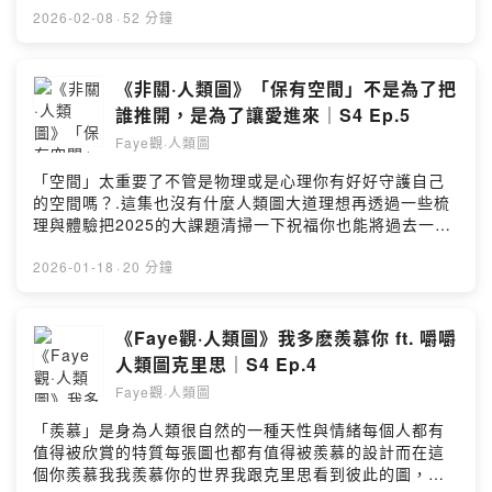
那樣的人，但是我沒有：我以為我可以成就一切，但是我
2026-02-08
·
52 分鐘
沒有：我以為我可以得到，但是我沒有因為感到那樣的
「沒有」我們只能囤積些什麼我們只能緊緊抓住些什麼彷
彿我們可以抓住一些其實已經失去的這些那些..雖然在講囤
《非關·人類圖》「保有空間」不是為了把
積症的主題但我想好多非囤積症患者一定可以與本集裡的
誰推開，是為了讓愛進來｜S4 Ep.5
感受有所連結.啊私心好喜歡這集，雖然這集人類圖的內容
Faye觀·人類圖
不多但覺得有好多好重要的觀點幫助我們更了解囤積症更
了解那個心中的自己..特別想推薦給直覺中心空白&意志力
「空間」太重要了不管是物理或是心理你有好好守護自己
中心空白&Ｇ中心空白的你...這集並不是商業合作嘉瑛又要
的空間嗎？.這集也沒有什麼人類圖大道理想再透過一些梳
在樸石學堂開課囉《人際關係斷捨離》剛好很呼應這集的
理與體驗把2025的大課題清掃一下祝福你也能將過去一年
主題有興趣的人可以至下方連結看更多資訊
的碰撞整理成一個能安住自己的形狀.如果你也與身邊的人
https://www.puremind.tw/signup_d.php?
有些「空間」上的拉扯歡迎你來聽也祝福我們在空間裡感
2026-01-18
·
20 分鐘
lang=tw&tb=1&id=118..如果你聽完有什麼問題或感想，
受到愛的流動..聽完有什麼問題或感想，歡迎留言.如果你
歡迎留言PS. 這次是遠端連線，偶有訊號不清晰也請見諒
也想投稿《留言Faye語》單元，歡迎在Apple Podcast或
囉.如果你也想投稿《留言Faye語》單元，歡迎在Apple
Instagram留言或是私訊我Instagram搜尋: Faye觀人類圖
《Faye觀·人類圖》我多麽羨慕你 ft. 嚼嚼
Podcast或Instagram留言或是私訊我Instagram搜尋:
https://www.instagram.com/faye.humandesign/邀稿或
人類圖克里思｜S4 Ep.4
Faye觀人類圖
相關合作歡迎IG私訊支持我租錄音室：
https://www.instagram.com/faye.humandesign/邀稿或
Faye觀·人類圖
https://fayehumandesign.firstory.io/join留言告訴我你對
相關合作歡迎IG私訊...加入會員，支持節目：
這一集的想法：
「羨慕」是身為人類很自然的一種天性與情緒每個人都有
https://fayehumandesign.firstory.io/join留言告訴我你對
https://open.firstory.me/user/ckth3u75ma3on0899ddz
值得被欣賞的特質每張圖也都有值得被羨慕的設計而在這
這一集的想法：Powered by Firstory Hosting
ir4mi/commentsPowered by Firstory Hosting
個你羨慕我我羨慕你的世界我跟克里思看到彼此的圖，都