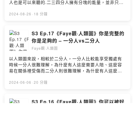
到自己的權威策略多感受看看是否符合你的需求很值得試
人也是可以來聽的.二三四分人擁有分塊的能量，並非只是
試喔Faye的專屬連結：https://supr.link/WvAIX*優惠
來體驗糾結與拉扯更多的是，透過這些能量區塊間的斷
coins將於活動結束一個月內發放，發放當下須為訂閱狀
點，更深刻的去體驗人與人之間的關係不過無論你的能量
2024-08-26
·
18 分鐘
態，否則將視同放棄領取，事後恕無法補發..如果你聽完有
是傾向追求完整或是追求自由，最重要最重要的，依然是
什麼問題或感想，歡迎留言.如果你也想投稿《留言Faye
回到權威與策略進入每段關係，與正確的人交會願我們都
語》單元，歡迎在Apple Podcast或Instagram留言或是私
能在關係裡感到既自由、又完整.二分人、三分人、四分人
S3 Ep.17《Faye觀·人類圖》你是完整的
訊我Instagram搜尋: Faye觀人類圖
的圖怎麼看？IG貼文內有圖示
你是足夠的 – 一分人vs二分人
https://www.instagram.com/faye.humandesign/邀稿或
https://www.instagram.com/p/C_IuPy8PmKV/.如果你聽
相關合作歡迎IG私訊..小額贊助支持本節目：
Faye觀·人類圖
完有什麼問題或感想，歡迎留言.如果你也想投稿《留言
https://open.firstory.me/user/ckth3u75ma3on0899ddz
Faye語》單元，歡迎在Apple Podcast或Instagram留言
以人類圖來說，相較於二分人，一分人比較能享受獨處有
ir4miPowered by Firstory Hosting
或是私訊我，我下一集要來回答這段時間蒐集到的問題～
時候一分人很難理解，為什麼有人這麼需要人陪、這麼容
Instagram搜尋: Faye觀人類圖
易在關係裡受傷而二分人則很難理解，為什麼有人這麼需
https://www.instagram.com/faye.humandesign/邀稿或
要獨處，總是這樣一個人要幹嘛就跑去幹嘛，自由自在好
相關合作歡迎IG私訊..小額贊助支持本節目：
冷漠但其實真的就是設計不同而已大家來這個世界上學習
2024-06-06
·
20 分鐘
https://open.firstory.me/user/ckth3u75ma3on0899ddz
與體驗的課題本來就是不一樣的.這集裡我也分享了身為一
ir4miPowered by Firstory Hosting
分人的我跟二分人在關係裡曾經的交手(?)經驗也許會更能
幫助大家理解彼此的不同也許也許大家也能多擁抱自身的
S3 Ep.16《Faye觀·人類圖》你可以被好
設計、也學習同理不同的設計..本集與公視+ 《就算一個人
好看見 – 喉中心空白
也可以好好的吃飯》合作分享主演群有胡宇威、李玲葦、
Faye觀·人類圖
姚以緹、廖苡喬是公視+首次自製迷你影集，每集只有約15
分鐘，可以很輕鬆的配飯吃現在6集已全數上架，版權開放
喉中心空白的議題，其實我在第一季第6集有講過（是的是
全球觀賞，註冊就可免費觀看✌🏼影集連結這邊請
三年前）這集想要從另一個切角來聊聊喉中心空白的人，