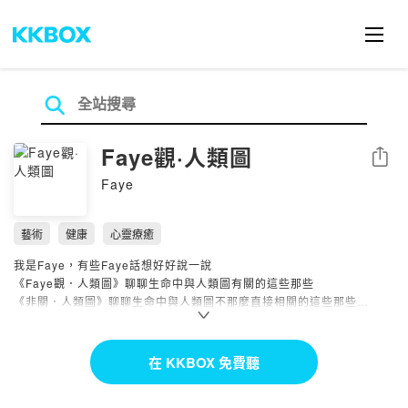
Faye觀·人類圖
分享
Faye
藝術
健康
心靈療癒
我是Faye，有些Faye話想好好說一說
《Faye觀．人類圖》聊聊生命中與人類圖有關的這些那些
《非關．人類圖》聊聊生命中與人類圖不那麼直接相關的這些那些
擁抱自己的方式很多很多
如果你也願意
在 KKBOX 免費聽
這一段路我們一起走 :)