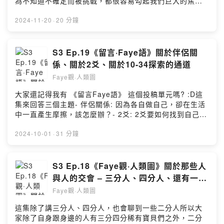
為不知道不確定而被挑戰，都很容易勾起我們巨大的焦慮.
ir4miPowered by Firstory Hosting
我自己的觀察，職場中、學校裡都是邏輯中心相關的議題
很容易浮現的地方現在社群平台的發達，特別是最近很熱
2024-11-20
·
20 分鐘
鬧的Threads，各種觀點的論戰，也很容易勾起我們的層
層焦慮.以前的我好害怕被挑戰、好害怕被當笨蛋除了我的
老朋友意志力中心空白之外，邏輯中心空白也在其中佔了
S3 Ep.19《留言·Faye語》關於伴侶關
很重要的一環這集想把這一路的體會梳理下來也希望能透
係、關於2爻、關於10-34探索的通道
過這些梳理，稍微撫平一點你的焦慮（如果有的話）.歡迎
Faye觀·人類圖
你來聽..如果你聽完有什麼問題或感想，歡迎留言.如果你
也想投稿《留言Faye語》單元，歡迎在Apple Podcast或
大家還記得我有 《留言Faye語》 這個投稿單元嗎? :D這
Instagram留言或是私訊我Instagram搜尋: Faye觀人類圖
集來回答三個主題- 伴侶關係: 因為各自做自己，卻在生活
https://www.instagram.com/faye.humandesign/邀稿或
中一直產生摩擦，該怎麼辦？- 2爻: 2爻要如何找到自己的
相關合作歡迎IG私訊...小額贊助支持本節目：
才華呢？- 10-34探索的通道：想多聽這條通道的描述..**
https://open.firstory.me/user/ckth3u75ma3on0899ddz
合作分享**《HafH訂閱制旅宿平台》本集最後我分享了使
2024-10-01
·
31 分鐘
ir4miPowered by Firstory Hosting
用起來 #自由感滿點 的新創旅宿平台想多了解這個有點神
秘的旅宿體驗，記得聽到最後除了原本就可以使用我的折
扣碼 CJWZDB領100 coins (約NTD 750)HafH特別加碼
S3 Ep.18《Faye觀·人類圖》關於那些人
提供Faye子粉即日起到 2024/10/8 加入會員開始訂閱即
與人的交會 – 三分人、四分人、還有一些
可額外獲得100 coins也就是說可獲得共200 coins (約
二分人
Faye觀·人類圖
NTD 1500)還有！他們現在到2024年底，持續訂閱每個月
還有多發40 coins到底要灑多少錢啊～～～本集我也有詳
這集除了講三分人、四分人，也會聊到一些二分人所以大
細說明我覺得最適合體驗的人大家可以聽一聽，也記得回
家除了自身跟身邊的人有三分四分稀有寶貝們之外，二分