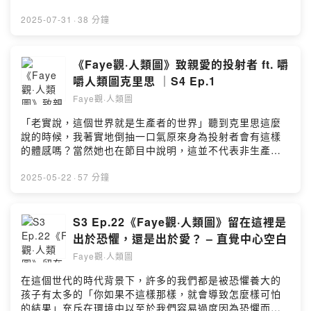
https://open.firstory.me/user/ckth3u75ma3on0899ddz
的解答.「慈心培育」究竟是什麼呢？其實會想錄這集只是
ir4miPowered by Firstory Hosting
因為我對於吾愛嘉瑛即將要開的課程內容很好奇原本想要
2025-07-31
·
38 分鐘
私心聊聊了解一下然後私心想要幫自己跟個案問問關於
「自我價值感不足」的問題結果萬萬沒想到是一個哭爆的
體驗自己都嚇到嘉瑛將慈心培育中「多重的自我」的概念
《Faye觀·人類圖》致親愛的投射者 ft. 嚼
帶入引導中讓此刻的我有機會看見我內心那個脆弱無力的
嚼人類圖克里思 ｜S4 Ep.1
我溫柔的陪她好好的走一段..「慈心培育不是認知行為治
Faye觀·人類圖
療，它工作的地方不是大腦」如果你也做了各種「改變想
法」的嘗試，卻漸漸覺得幫助有限這集也許會很適合你也
「老實說，這個世界就是生產者的世界」聽到克里思這麼
歡迎將這集分享給你覺得需要的人..這集並不是商業合作但
說的時候，我著實地倒抽一口氣原來身為投射者會有這樣
是主辦嘉瑛課程的平台 – 樸石學堂在知道我們這集的主題
的體感嗎？當然她也在節目中說明，這並不代表非生產者
後有提供給faye子粉們很好的優惠喔！課程及優惠資訊如
不重要，只是大家都有自己的位置好開心第四季在與克里
下：* 報名連結
思的對談下開展了雖然我鑽研人類圖這多時，但身為生產
2025-05-22
·
57 分鐘
https://www.puremind.tw/signup_d.php?
者的我，一直很好奇投射者在很多細微的視角裡，究竟是
lang=tw&tb=1&id=79* 優惠方式：2025/8/20前，至報名
一種什麼樣的體感？投射者的苦澀能有多苦？投射者的敏
連結選擇[Faye觀·人類圖專屬特惠]，並於備註欄寫下優惠
感能多敏感？如何透過接受與拒絕的邀請走出自己的路？
S3 Ep.22《Faye觀·人類圖》留在這裡是
碼faye4680即可以優惠價報名..如果你聽完有什麼問題或
關於這一切設計，正確運作後又有多美好？本集透過既對
出於恐懼，還是出於愛？ – 直覺中心空白
感想，歡迎留言PS. 這次是遠端連線，偶有訊號不清晰也
人類圖有研究、又親身身為投射者的克里思的分享，我想
請見諒囉.如果你也想投稿《留言Faye語》單元，歡迎在
Faye觀·人類圖
許多投射者一定能好好的被接住.如果你也是投射者，這集
Apple Podcast或Instagram留言或是私訊我Instagram搜
真的可以好好來聽或是你身邊也有親愛的投射者，也很建
在這個世代的時代背景下，許多的我們都是被恐懼養大的
尋: Faye觀人類圖
議你來聽，也許能像我一樣，更理解投射者世界的運作與
孩子有太多的「你如果不這樣那樣，就會導致怎麼樣可怕
https://www.instagram.com/faye.humandesign/邀稿或
視野.真的非常謝謝克里思接受我的邀請～～大家也可以到
的結果」充斥在環境中以至於我們容易過度因為恐懼而做