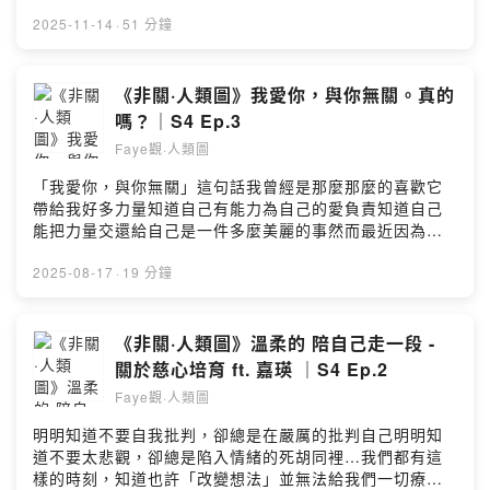
在偷偷羨慕著對方些什麼呢？因為是一個聊天的狀態，本
集涵納的主題很多投射者、生產者、喉中心、G中心、意志
2025-11-14
·
51 分鐘
力中心、情緒中心全都包在這有機的一集歡迎來聽～..在錄
完的隔天克里思就順著宇宙的邀請飛往英國展開閃亮亮的
旅程了剪接的時候好多好多的不捨有點愛在黎明破曉前的
《非關·人類圖》我愛你，與你無關。真的
那種遺憾與相見恨晚(會不會有點太重的告白~)但真的好感
嗎？｜S4 Ep.3
謝我們終究都有相聚我相信我們一定是來自於同一個分形
Faye觀·人類圖
線的靈魂千言萬語都化為祝福送給克里思很期待用各種形
式再度相聚在那天來臨之前大家也可以去克里思的IG找到
「我愛你，與你無關」這句話我曾經是那麼那麼的喜歡它
(偶爾浮出水面的)她
帶給我好多力量知道自己有能力為自己的愛負責知道自己
https://www.instagram.com/chewchewhumanchart/..
能把力量交還給自己是一件多麼美麗的事然而最近因為一
聽完有什麼問題或感想，歡迎留言.如果你也想投稿《留言
些生命裡的低潮我開始有點動搖了…..這集沒有什麼人類圖
Faye語》單元，歡迎在Apple Podcast或Instagram留言
大道理而是一些梳理、一些感受、一些提問關於不被愛的
2025-08-17
·
19 分鐘
或是私訊我Instagram搜尋: Faye觀人類圖
恐懼關於在關係轉化裡的重新安住一邊自我探索的同時也
https://www.instagram.com/faye.humandesign/邀稿或
想陪著同樣在關係轉化裡的你一起前行.無論是任何關係如
相關合作歡迎IG私訊...小額贊助本節目：
果你也在這樣的轉化狀態裡歡迎你來聽也祝福我們一起走
《非關·人類圖》溫柔的 陪自己走一段 -
https://fayehumandesign.firstory.io/joinPowered by
向屬於我們的光..聽完有什麼問題或感想，歡迎留言.如果
關於慈心培育 ft. 嘉瑛 ｜S4 Ep.2
Firstory Hosting
你也想投稿《留言Faye語》單元，歡迎在Apple Podcast
Faye觀·人類圖
或Instagram留言或是私訊我Instagram搜尋: Faye觀人類
圖https://www.instagram.com/faye.humandesign/邀稿
明明知道不要自我批判，卻總是在嚴厲的批判自己明明知
或相關合作歡迎IG私訊...加入會員，小額捐款，支持節
道不要太悲觀，卻總是陷入情緒的死胡同裡…我們都有這
目：
樣的時刻，知道也許「改變想法」並無法給我們一切療癒