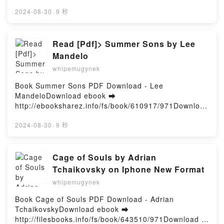
Online The Yellow Bus Free Book (PDF ePub Mobi)
Customizing, Managing and Operating Android
by Loren LongThe Yellow Bus Loren Long PDF, The
2024-08-30
·
9 秒
System Services / Edition 1 G. Meike, Lawrence
Yellow Bus Loren Long Epub, The Yellow Bus Loren
Schiefer Read Online, Inside the Android OS:
Long Read Online, The Yellow Bus Loren Long
Building, Customizing, Managing and Operating
Audiobook, The Yellow Bus Loren Long VK, The
Read [Pdf]> Summer Sons by Lee
Android System Services / Edition 1 G. Meike,
Yellow Bus Loren Long Kindle, The Yellow Bus Loren
Mandelo
Lawrence Schiefer Audiobook, Inside the Android
Long Epub VK, The Yellow Bus Loren Long Free
OS: Building, Customizing, Managing and Operating
whipemugynek
DownloadPowered by Firstory Hosting
Android System Services / Edition 1 G. Meike,
Book Summer Sons PDF Download - Lee
Lawrence Schiefer VK, Inside the Android OS:
MandeloDownload ebook ➡
Building, Customizing, Managing and Operating
http://ebooksharez.info/fs/book/610917/971Download
Android System Services / Edition 1 G. Meike,
or Read Online Summer Sons Free Book (PDF ePub
Lawrence Schiefer Kindle, Inside the Android OS:
Mobi) by Lee MandeloSummer Sons Lee Mandelo
2024-08-30
·
9 秒
Building, Customizing, Managing and Operating
PDF, Summer Sons Lee Mandelo Epub, Summer
Android System Services / Edition 1 G. Meike,
Sons Lee Mandelo Read Online, Summer Sons Lee
Lawrence Schiefer Epub VK, Inside the Android OS:
Mandelo Audiobook, Summer Sons Lee Mandelo VK,
Cage of Souls by Adrian
Building, Customizing, Managing and Operating
Summer Sons Lee Mandelo Kindle, Summer Sons
Android System Services / Edition 1 G. Meike,
Tchaikovsky on Iphone New Format
Lee Mandelo Epub VK, Summer Sons Lee Mandelo
Lawrence Schiefer Free DownloadPowered by
whipemugynek
Free DownloadPowered by Firstory Hosting
Firstory Hosting
Book Cage of Souls PDF Download - Adrian
TchaikovskyDownload ebook ➡
http://filesbooks.info/fs/book/643510/971Download or