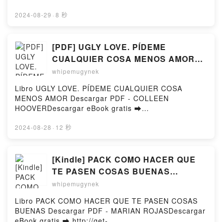
http://ebooksharez.info/fs/livres/17546/971Télécharg
er ou lire en ligne Palace sur scène Livre gratuit
2024-08-29
·
8 秒
(PDF ePub Mobi) pan Jean-Michel Ribes, Jean-Marie
Gourio.Palace sur scène Jean-Michel Ribes, Jean-
Marie Gourio PDF, Palace sur scène Jean-Michel
[PDF] UGLY LOVE. PÍDEME
Ribes, Jean-Marie Gourio Epub, Palace sur scène
CUALQUIER COSA MENOS AMOR
Jean-Michel Ribes, Jean-Marie Gourio Lire en ligne ,
descargar gratis
whipemugynek
Palace sur scène Jean-Michel Ribes, Jean-Marie
Gourio Audiobook, Palace sur scène Jean-Michel
Libro UGLY LOVE. PÍDEME CUALQUIER COSA
Ribes, Jean-Marie Gourio VK, Palace sur scène
MENOS AMOR Descargar PDF - COLLEEN
Jean-Michel Ribes, Jean-Marie Gourio Kindle,
HOOVERDescargar eBook gratis ➡
Palace sur scène Jean-Michel Ribes, Jean-Marie
http://ebooksharez.info/fs/libro/95128/970Descargar
Gourio Epub VK, Palace sur scène Jean-Michel
o leer en línea UGLY LOVE. PÍDEME CUALQUIER
2024-08-28
·
12 秒
Ribes, Jean-Marie Gourio Téléchargement
COSA MENOS AMOR Libro gratuito (PDF ePub Mobi)
gratuitPowered by Firstory Hosting
de COLLEEN HOOVER.UGLY LOVE. PÍDEME
CUALQUIER COSA MENOS AMOR COLLEEN
[Kindle] PACK COMO HACER QUE
HOOVER PDF, UGLY LOVE. PÍDEME CUALQUIER
TE PASEN COSAS BUENAS
COSA MENOS AMOR COLLEEN HOOVER Epub,
descargar gratis
whipemugynek
UGLY LOVE. PÍDEME CUALQUIER COSA MENOS
AMOR COLLEEN HOOVER Leer en línea , UGLY
Libro PACK COMO HACER QUE TE PASEN COSAS
LOVE. PÍDEME CUALQUIER COSA MENOS AMOR
BUENAS Descargar PDF - MARIAN ROJASDescargar
COLLEEN HOOVER Audiolibro, UGLY LOVE. PÍDEME
eBook gratis ➡ http://get-