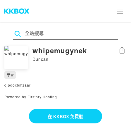
whipemugynek
分享
Duncan
學習
qjpdoxbmzaar
Powered by Firstory Hosting
在 KKBOX 免費聽