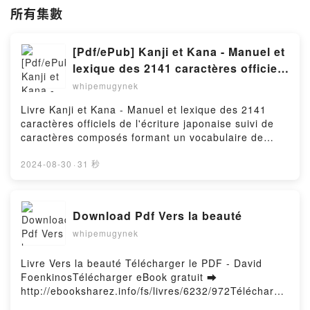
所有集數
[Pdf/ePub] Kanji et Kana - Manuel et
lexique des 2141 caractères officiels
de l'écriture japonaise suivi de
whipemugynek
caractères composés formant un
Livre Kanji et Kana - Manuel et lexique des 2141
vocabulaire de base de plus de 12
caractères officiels de l'écriture japonaise suivi de
000 mots by Wolfgang Hadamitzky,
caractères composés formant un vocabulaire de
Pierre Durmous, Violaine Mochizuki
base de plus de 12 000 mots Télécharger le PDF -
Wolfgang Hadamitzky, Pierre Durmous, Violaine
2024-08-30
·
31 秒
download
MochizukiTélécharger eBook gratuit ➡ http://get-
pdfs.com/fs/livres/26439/972Télécharger ou lire en
ligne Kanji et Kana - Manuel et lexique des 2141
Download Pdf Vers la beauté
caractères officiels de l'écriture japonaise suivi de
whipemugynek
caractères composés formant un vocabulaire de
base de plus de 12 000 mots Livre gratuit (PDF ePub
Mobi) pan Wolfgang Hadamitzky, Pierre Durmous,
Livre Vers la beauté Télécharger le PDF - David
Violaine Mochizuki.Kanji et Kana - Manuel et lexique
FoenkinosTélécharger eBook gratuit ➡
des 2141 caractères officiels de l'écriture japonaise
http://ebooksharez.info/fs/livres/6232/972Télécharge
suivi de caractères composés formant un
r ou lire en ligne Vers la beauté Livre gratuit (PDF