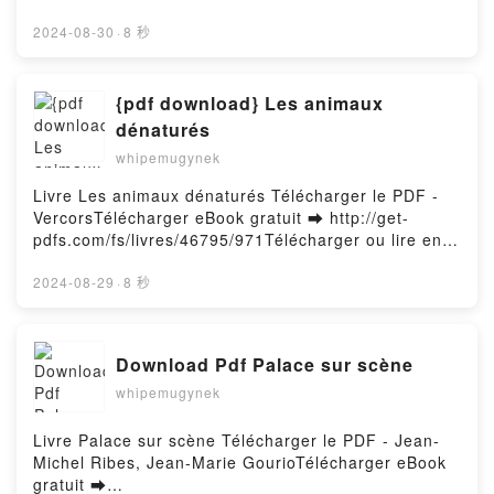
Read Online Cage of Souls Free Book (PDF ePub
Mobi) by Adrian TchaikovskyCage of Souls Adrian
2024-08-30
·
8 秒
Tchaikovsky PDF, Cage of Souls Adrian Tchaikovsky
Epub, Cage of Souls Adrian Tchaikovsky Read
Online, Cage of Souls Adrian Tchaikovsky
{pdf download} Les animaux
Audiobook, Cage of Souls Adrian Tchaikovsky VK,
dénaturés
Cage of Souls Adrian Tchaikovsky Kindle, Cage of
whipemugynek
Souls Adrian Tchaikovsky Epub VK, Cage of Souls
Adrian Tchaikovsky Free DownloadPowered by
Livre Les animaux dénaturés Télécharger le PDF -
Firstory Hosting
VercorsTélécharger eBook gratuit ➡ http://get-
pdfs.com/fs/livres/46795/971Télécharger ou lire en
ligne Les animaux dénaturés Livre gratuit (PDF ePub
Mobi) pan Vercors.Les animaux dénaturés Vercors
2024-08-29
·
8 秒
PDF, Les animaux dénaturés Vercors Epub, Les
animaux dénaturés Vercors Lire en ligne , Les
animaux dénaturés Vercors Audiobook, Les animaux
Download Pdf Palace sur scène
dénaturés Vercors VK, Les animaux dénaturés
whipemugynek
Vercors Kindle, Les animaux dénaturés Vercors Epub
VK, Les animaux dénaturés Vercors Téléchargement
gratuitPowered by Firstory Hosting
Livre Palace sur scène Télécharger le PDF - Jean-
Michel Ribes, Jean-Marie GourioTélécharger eBook
gratuit ➡