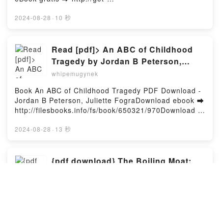
CUALQUIER COSA MENOS AMOR COLLEEN
pdfs.com/fs/libro/28414/970Descargar o leer en
HOOVER VK, UGLY LOVE. PÍDEME CUALQUIER
línea PACK COMO HACER QUE TE PASEN COSAS
2024-08-28
·
10 秒
COSA MENOS AMOR COLLEEN HOOVER Kindle,
BUENAS Libro gratuito (PDF ePub Mobi) de MARIAN
UGLY LOVE. PÍDEME CUALQUIER COSA MENOS
ROJAS.PACK COMO HACER QUE TE PASEN COSAS
AMOR COLLEEN HOOVER Epub VK, UGLY LOVE.
BUENAS MARIAN ROJAS PDF, PACK COMO HACER
Read [pdf]> An ABC of Childhood
PÍDEME CUALQUIER COSA MENOS AMOR
QUE TE PASEN COSAS BUENAS MARIAN ROJAS
Tragedy by Jordan B Peterson,
COLLEEN HOOVER Descargar gratisPowered by
Epub, PACK COMO HACER QUE TE PASEN COSAS
Juliette Fogra
Firstory Hosting
whipemugynek
BUENAS MARIAN ROJAS Leer en línea , PACK
COMO HACER QUE TE PASEN COSAS BUENAS
Book An ABC of Childhood Tragedy PDF Download -
MARIAN ROJAS Audiolibro, PACK COMO HACER
Jordan B Peterson, Juliette FograDownload ebook ➡
QUE TE PASEN COSAS BUENAS MARIAN ROJAS
http://filesbooks.info/fs/book/650321/970Download or
VK, PACK COMO HACER QUE TE PASEN COSAS
Read Online An ABC of Childhood Tragedy Free
BUENAS MARIAN ROJAS Kindle, PACK COMO
Book (PDF ePub Mobi) by Jordan B Peterson,
2024-08-28
·
13 秒
HACER QUE TE PASEN COSAS BUENAS MARIAN
Juliette FograAn ABC of Childhood Tragedy Jordan B
ROJAS Epub VK, PACK COMO HACER QUE TE
Peterson, Juliette Fogra PDF, An ABC of Childhood
PASEN COSAS BUENAS MARIAN ROJAS Descargar
Tragedy Jordan B Peterson, Juliette Fogra Epub, An
{pdf download} The Boiling Moat:
gratisPowered by Firstory Hosting
ABC of Childhood Tragedy Jordan B Peterson,
Urgent Steps to Defend Taiwan by
Juliette Fogra Read Online, An ABC of Childhood
Matt Pottinger
whipemugynek
Tragedy Jordan B Peterson, Juliette Fogra
Audiobook, An ABC of Childhood Tragedy Jordan B
Book The Boiling Moat: Urgent Steps to Defend
Peterson, Juliette Fogra VK, An ABC of Childhood
Taiwan PDF Download - Matt PottingerDownload
Tragedy Jordan B Peterson, Juliette Fogra Kindle,