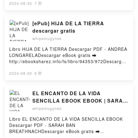
vocabulaire de base de plus de 12 000 mots
ePub Mobi) pan David Foenkinos.Vers la beauté
2024-08-30
·
7 秒
Wolfgang Hadamitzky, Pierre Durmous, Violaine
David Foenkinos PDF, Vers la beauté David
Mochizuki PDF, Kanji et Kana - Manuel et lexique
Foenkinos Epub, Vers la beauté David Foenkinos
des 2141 caractères officiels de l'écriture japonaise
Lire en ligne , Vers la beauté David Foenkinos
[ePub] HIJA DE LA TIERRA
suivi de caractères composés formant un
Audiobook, Vers la beauté David Foenkinos VK, Vers
descargar gratis
vocabulaire de base de plus de 12 000 mots
la beauté David Foenkinos Kindle, Vers la beauté
whipemugynek
Wolfgang Hadamitzky, Pierre Durmous, Violaine
David Foenkinos Epub VK, Vers la beauté David
Mochizuki Epub, Kanji et Kana - Manuel et lexique
Foenkinos Téléchargement gratuitPowered by
Libro HIJA DE LA TIERRA Descargar PDF - ANDREA
des 2141 caractères officiels de l'écriture japonaise
Firstory Hosting
LONGARELADescargar eBook gratis ➡
suivi de caractères composés formant un
http://ebooksharez.info/fs/libro/94353/972Descargar
vocabulaire de base de plus de 12 000 mots
o leer en línea HIJA DE LA TIERRA Libro gratuito
Wolfgang Hadamitzky, Pierre Durmous, Violaine
(PDF ePub Mobi) de ANDREA LONGARELA.HIJA DE
2024-08-30
·
9 秒
Mochizuki Lire en ligne , Kanji et Kana - Manuel et
LA TIERRA ANDREA LONGARELA PDF, HIJA DE LA
lexique des 2141 caractères officiels de l'écriture
TIERRA ANDREA LONGARELA Epub, HIJA DE LA
japonaise suivi de caractères composés formant un
TIERRA ANDREA LONGARELA Leer en línea , HIJA
EL ENCANTO DE LA VIDA
vocabulaire de base de plus de 12 000 mots
DE LA TIERRA ANDREA LONGARELA Audiolibro,
SENCILLA EBOOK EBOOK | SARAH
Wolfgang Hadamitzky, Pierre Durmous, Violaine
HIJA DE LA TIERRA ANDREA LONGARELA VK, HIJA
BAN BREATHNACH | Descargar
Mochizuki Audiobook, Kanji et Kana - Manuel et
whipemugynek
DE LA TIERRA ANDREA LONGARELA Kindle, HIJA
lexique des 2141 caractères officiels de l'écriture
libro PDF EPUB
DE LA TIERRA ANDREA LONGARELA Epub VK, HIJA
Libro EL ENCANTO DE LA VIDA SENCILLA EBOOK
japonaise suivi de caractères composés formant un
DE LA TIERRA ANDREA LONGARELA Descargar
Descargar PDF - SARAH BAN
vocabulaire de base de plus de 12 000 mots
gratisPowered by Firstory Hosting
BREATHNACHDescargar eBook gratis ➡
Wolfgang Hadamitzky, Pierre Durmous, Violaine
http://ebooksharez.info/fs/libro/96395/972Descargar