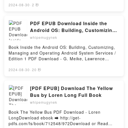
Mochizuki VK, Kanji et Kana - Manuel et lexique des
o leer en línea EL ENCANTO DE LA VIDA SENCILLA
2024-08-30
·
2 秒
2141 caractères officiels de l'écriture japonaise suivi
EBOOK Libro gratuito (PDF ePub Mobi) de SARAH
de caractères composés formant un vocabulaire de
BAN BREATHNACH.EL ENCANTO DE LA VIDA
base de plus de 12 000 mots Wolfgang Hadamitzky,
SENCILLA EBOOK SARAH BAN BREATHNACH PDF,
PDF EPUB Download Inside the
Pierre Durmous, Violaine Mochizuki Kindle, Kanji et
EL ENCANTO DE LA VIDA SENCILLA EBOOK SARAH
Kana - Manuel et lexique des 2141 caractères
Android OS: Building, Customizing,
BAN BREATHNACH Epub, EL ENCANTO DE LA VIDA
officiels de l'écriture japonaise suivi de caractères
Managing and Operating Android
whipemugynek
SENCILLA EBOOK SARAH BAN BREATHNACH Leer
composés formant un vocabulaire de base de plus
System Services / Edition 1 by G.
en línea , EL ENCANTO DE LA VIDA SENCILLA
de 12 000 mots Wolfgang Hadamitzky, Pierre
Book Inside the Android OS: Building, Customizing,
Meike, Lawrence Schiefer Full Book
EBOOK SARAH BAN BREATHNACH Audiolibro, EL
Durmous, Violaine Mochizuki Epub VK, Kanji et Kana
Managing and Operating Android System Services /
ENCANTO DE LA VIDA SENCILLA EBOOK SARAH
- Manuel et lexique des 2141 caractères officiels de
Edition 1 PDF Download - G. Meike, Lawrence
BAN BREATHNACH VK, EL ENCANTO DE LA VIDA
l'écriture japonaise suivi de caractères composés
SchieferDownload ebook ➡ http://get-
SENCILLA EBOOK SARAH BAN BREATHNACH
formant un vocabulaire de base de plus de 12 000
pdfs.com/fs/book/606512/972Download or Read
2024-08-30
·
20 秒
Kindle, EL ENCANTO DE LA VIDA SENCILLA EBOOK
mots Wolfgang Hadamitzky, Pierre Durmous, Violaine
Online Inside the Android OS: Building, Customizing,
SARAH BAN BREATHNACH Epub VK, EL ENCANTO
Mochizuki Téléchargement gratuitPowered by
Managing and Operating Android System Services /
DE LA VIDA SENCILLA EBOOK SARAH BAN
Firstory Hosting
Edition 1 Free Book (PDF ePub Mobi) by G. Meike,
[PDF EPUB] Download The Yellow
BREATHNACH Descargar gratisPowered by Firstory
Lawrence SchieferInside the Android OS: Building,
Bus by Loren Long Full Book
Hosting
Customizing, Managing and Operating Android
whipemugynek
System Services / Edition 1 G. Meike, Lawrence
Schiefer PDF, Inside the Android OS: Building,
Book The Yellow Bus PDF Download - Loren
Customizing, Managing and Operating Android
LongDownload ebook ➡ http://get-
System Services / Edition 1 G. Meike, Lawrence
pdfs.com/fs/book/712548/972Download or Read
Schiefer Epub, Inside the Android OS: Building,