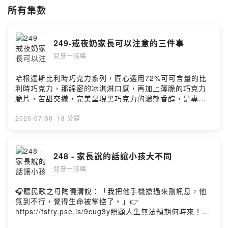
或直接 google 「盧育成」+ 你想問的關鍵字 ，像奶嘴、牙膏、蛀牙、
所有集數
牙套，裡面已經有超過 100 篇家長會詢問的牙齒問題。
也可以直接跟我們聯絡，email:
luyc@luyc.pro
249-戒夜奶家長可以注意的三件事
而如果你喜歡我的內容，歡迎請我喝一杯咖啡喔 :)
兒牙一張嘴
https://pay.firstory.me/user/luyc
哈根達斯比利時巧克力系列，匠心選用72%可可含量的比
Powered by Firstory Hosting
利時巧克力，那綿密的冰淇淋口感，再加上薄脆的巧克力
脆片，苦甜交織，完美呈現黑巧克力的濃郁香醇，是專屬
成熟大人系的奢華風味。https://fstry.pse.is/9emmny
—— 以上為 Firstory Podcast 廣告 ——作者：盧育成 兒
2026-07-30
·
18 分鐘
童牙醫引言戒睡前奶是影響小孩蛀牙的一大重要關卡。想
要戒夜奶的家長很多，成功地很少。家長可以做好哪些準
備呢？歡迎收聽本週的兒牙一張嘴囉～延伸閱讀18｜為什
248 - 家長說的話讓小孩大不同
麼奶嘴、夜奶就是戒不掉？45｜小孩沒夜奶睡不著？看冰
兒牙一張嘴
雪奇緣2學睡眠儀式115 - 小孩長大靠全家、再聊一次防蛀
噴霧跟戒夜奶219 - 改變行為、戒夜奶、奶嘴的三大方法加
入會員，支持節目： https://luyc.firstory.io/join留言告訴
🎧聽民歌之母陶曉清說：「我把他手機搶過來刪訊息，他
我你對這一集的想法：
氣到不行，覺得生命被掌控了。」👉
https://open.firstory.me/user/cko13uoz5bok308841z4
https://fstry.pse.is/9cug3y照顧人生無法預期何時來！
tomv2/comments也歡迎寫信跟我們聯絡:
「先來一杯 我們再聊」聆聽照顧者、陪你預備長照未來！