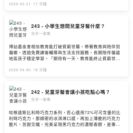
luyc@luyc.proPowered by Firstory Hosting
大的迴響。這個禮拜我們來聊牙齒酸蝕，就是吃酸的東西
2026-05-21
·
17 分鐘
對牙齒的破壞，怎麼影響、怎麼預防和其他的故事。延伸
閱讀FB: 鳳梨雖然吃起來很甜，但它其實是酸的關於鳳
梨、水果，你可以不用那麼緊張的事74｜經典問題背後的
243 - 小學生想問兒童牙醫什麼？
矛盾對決：吃完飯能不能立刻刷牙235 - 用科學證據去調整
兒牙一張嘴
牙醫的做法242 - 兒童牙醫會讓小孩吃點心嗎？加入會員，
支持節目： https://luyc.firstory.io/join留言告訴我你對這
一集的想法：
博幼基金會相信教育能打破貧窮世襲，帶著教育與陪伴到
https://open.firstory.me/user/cko13uoz5bok308841z4
偏鄉，透過免費課後輔導與生活支持服務，長期陪伴偏遠
tomv2/comments也歡迎寫信跟我們聯絡:
地區孩子穩定學習。「期待有一天，教育能終止貧窮世
luyc@luyc.proPowered by Firstory Hosting
襲，弭平城鄉及貧富差距，讓每個孩子都有選擇未來的能
力。」捐款連結▶️ https://fstry.pse.is/9f67ts—— 以上為
2026-04-30
·
18 分鐘
FMTaiwan 與 Firstory Podcast 廣告 ——這禮拜我收到
了一些小學三年級的問卷，裡面有三分之一的人都問了一
樣的問題：牙醫也會蛀牙嗎？還有看牙會不會噁心、一天
242 - 兒童牙醫會讓小孩吃點心嗎？
要工作多久、怎麼當上兒童牙醫的。這集就來認真回答小
兒牙一張嘴
朋友們的問題。歡迎收聽本週的兒牙一張嘴囉。延伸閱讀
09｜比三歲小孩更難看牙的八歲小孩185 - 小孩容易養成
習慣的原因191 - 家長的抉擇與支持239 - 不趁小練習看牙
哈根達斯比利時巧克力系列，匠心選用72%可可含量的比
的可能問題加入會員，支持節目：
利時巧克力，那綿密的冰淇淋口感，再加上薄脆的巧克力
https://luyc.firstory.io/join留言告訴我你對這一集的想
脆片，苦甜交織，完美呈現黑巧克力的濃郁香醇，是專屬
法：
成熟大人系的奢華風味。https://fstry.pse.is/9emmny