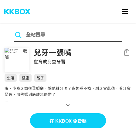
兒牙一張嘴
分享
盧育成兒童牙醫
生活
健康
親子
嗨，小孩牙齒很難照顧、怕他蛀牙嗎？夜奶戒不掉、刷牙會亂動、看牙會
緊張，那爸媽到底該怎麼辦？
我是盧育成兒童牙醫專科醫師，陪你一起面對這些問題，思考怎麼改變才
能順利解決這些有關牙齒的煩惱。
在 KKBOX 免費聽
如果你還想了解更多，可以看我的部落格
https://luyc.pro/