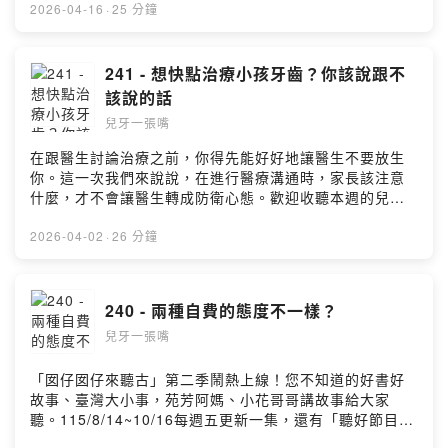
https://open.firstory.me/user/cko13uoz5bok308841z4
—— 以上為 Firstory Podcast 廣告 ——盧育成兒童牙醫
2026-04-16
·
25 分鐘
tomv2/comments也歡迎寫信跟我們聯絡:
x 雪坊優格 團購 4/14-4/20 ，有優惠、早鳥、跟滿額禮！
luyc@luyc.proPowered by Firstory Hosting
訂購連結 https://gbf.tw/pff9b有訂購的問題，請用 Line
問 @snowfactory爸爸媽媽、兒童牙醫都不希望看到小孩
241 - 想快點治療小孩牙齒？你該說跟不
牙齒有蛀牙，但是幾乎有吃東西就有可能會蛀牙。但是水
該說的話
果中的糖，跟果汁的糖是一樣的嗎？我可以把水果的糖換
兒牙一張嘴
成砂糖嗎？要怎麼才不容易蛀牙呢？盧醫師本身是怎麼做
的？歡迎收聽本週的兒牙一張嘴囉。
在跟醫生討論治療之前，你得先能好好地讓醫生不要放生
https://www.luyc.pro/2026/04/242-snack.html延伸閱讀
你。這一次我們來說說，在進行醫療溝通時，家長該注意
盧育成兒童牙醫 x 雪坊優格 FB 介紹文181 - 不定期的獎
什麼，才不會讓醫生轉成防衛心態。歡迎收聽本週的兒牙
勵、懲罰、與忽視190 - 牛奶、優酪乳跟果汁，脫鈣可以恢
一張嘴囉。延伸閱讀42｜前一個人做了什麼？牙醫是你的
復嗎？235 - 用科學證據去調整牙醫的做法盧育成兒童牙醫
對手還是隊友？抽神經的會放的藥物216 - 以前的理所當然
2026-04-02
·
26 分鐘
x 雪坊優格 團購 4/14-4/20 ，有優惠、早鳥、跟滿額禮！
不等於是對的220 - 怎麼知道蛀牙有沒有蛀到神經？238 -
https://gbf.tw/pff9b加入會員，支持節目：
看牙醫殺價的是賺到還是賠掉？加入會員，支持節目：
https://luyc.firstory.io/join留言告訴我你對這一集的想
https://luyc.firstory.io/join留言告訴我你對這一集的想
240 - 兩種自費的態度不一樣？
法：也歡迎寫信跟我們聯絡: luyc@luyc.proPowered by
法：也歡迎寫信跟我們聯絡: luyc@luyc.proPowered by
Firstory Hosting
兒牙一張嘴
Firstory Hosting
「囡仔囡仔來聽古」第二季鬧熱上線！您不知道的好書好
故事、臺灣大小事，苑芳阿媽、小花哥哥講故事給大家
聽。115/8/14~10/16每週五更新一集，還有「聽好節目送
好書」活動，快 “訂閱” 起來別錯過！