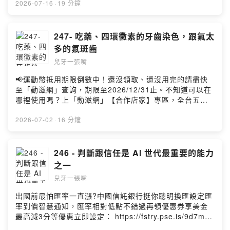
luyc@luyc.proPowered by Firstory Hosting
點擊連結，讓我們有機會不在照顧困境掙扎。—— 以上為
2026-07-16
·
19 分鐘
Firstory Podcast 廣告 ——小孩看牙時不是只有醫生跟病
人兩個人的事情，家長的一句話，會讓小孩看牙的反應變
得天差地遠。這禮拜我們從兩個病人來看因為家長而變得
247- 吃藥、四環黴素的牙齒染色，跟氟太
更勇敢，已經因為家長而差點錯過治療的故事。歡迎收聽
多的氟斑齒
本週的兒牙一張嘴囉。加入會員，支持節目：
兒牙一張嘴
https://luyc.firstory.io/join留言告訴我你對這一集的想
法：
📢運動幣抵用期限倒數中！還沒領取、還沒用完的請盡快
https://open.firstory.me/user/cko13uoz5bok308841z4
至「動滋網」查詢，期限至2026/12/31止。不知道可以在
tomv2/comments也歡迎寫信跟我們聯絡:
哪裡使用嗎？上「動滋網」【合作店家】專區，全台五千
luyc@luyc.proPowered by Firstory Hosting
多家合作業者任你選，馬上來找適用地點！➡️
https://fstry.pse.is/9epczt—— 以上為 FMTaiwan 與
2026-07-02
·
16 分鐘
Firstory Podcast 廣告 ——四環黴素跟氟化物太多，都會
讓牙齒的顏色改變，造成美觀問題。要怎麼樣才能避免
呢？歡迎收聽本週的兒牙一張嘴囉。加入會員，支持節
246 - 判斷跟信任是 AI 世代最重要的能力
目： https://luyc.firstory.io/join留言告訴我你對這一集的
之一
想法：
兒牙一張嘴
https://open.firstory.me/user/cko13uoz5bok308841z4
tomv2/comments也歡迎寫信跟我們聯絡:
出國前最怕匯率一直漲?中國信託銀行挺你聰明換匯設定匯
luyc@luyc.proPowered by Firstory Hosting
率到價智慧通知，匯率相對低點不錯過再領優惠券享美金
最高減3分等優惠立即設定： https://fstry.pse.is/9d7m8z
投資外幣如幣別轉換可能產生匯兌損失，應評估涉及自身