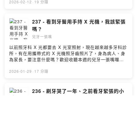
的祝福與詛咒、Dr. James Coll 來台演講215 - 看牙不是
2026-02-12
·
19 分鐘
來讓孩子開心的222 - 蛀牙殺手銀氨氟 ( SDF )235 - 用科
學證據去調整牙醫的做法加入會員，支持節目：
https://luyc.firstory.io/join留言告訴我你對這一集的想
237 - 看到牙醫用手持 X 光機，我該緊張
法：也歡迎寫信跟我們聯絡: luyc@luyc.proPowered by
嗎？
Firstory Hosting
兒牙一張嘴
以前照牙科 X 光都要去 X 光室照射，現在越來越多牙科診
所，有在用攜帶式的 X 光機照牙齒照片了，身為病人、身
為家長，要注意什麼嗎？歡迎收聽本週的兒牙一張嘴囉。
延伸閱讀手持 X 光機對病人安全，但對牙醫不一定看牙照
X光時不該再穿鉛衣了？157 - X光鉛衣該退休了？171 -
2026-01-29
·
17 分鐘
相見恨晚、照 X 光204 - X 光的兩種傷害加入會員，支持
節目： https://luyc.firstory.io/join留言告訴我你對這一集
的想法：也歡迎寫信跟我們聯絡: luyc@luyc.proPowered
236 - 刷牙哭了一年、之前看牙緊張的小
by Firstory Hosting
孩
兒牙一張嘴
小孩刷了一年，刷牙還是會哭，怎麼辦？小孩在別的地方
看牙經驗不好，連躺下來都不願意，怎麼辦？歡迎收聽本
週的兒牙一張嘴囉。延伸閱讀乳牙蛀牙跟恆牙有差嗎？乳
牙放給它蛀牙的三個問題加入會員，支持節目：