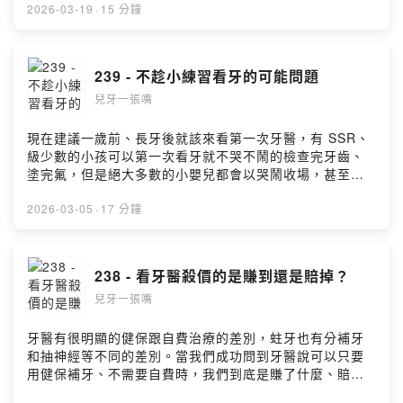
https://fstry.pse.is/9fk42g—— 以上為 Firstory Podcast
2026-03-19
·
15 分鐘
廣告 ——新嚐試：盧育成醫師的小觀察：都是要只要付掛
號費跟額外自費的治療，為什麼家長的接受度不一樣？歡
迎收聽本週的兒牙一張嘴、還有歡迎大家給一些意見喔！
239 - 不趁小練習看牙的可能問題
延伸閱讀193 - 好家長壞家長、好醫師壞醫師197 - 保持有
兒牙一張嘴
選擇的能力216 - 以前的理所當然不等於是對的238 - 看牙
醫殺價的是賺到還是賠掉？加入會員，支持節目：
https://luyc.firstory.io/join留言告訴我你對這一集的想
現在建議一歲前、長牙後就該來看第一次牙醫，有 SSR、
法：也歡迎寫信跟我們聯絡: luyc@luyc.proPowered by
級少數的小孩可以第一次看牙就不哭不鬧的檢查完牙齒、
Firstory Hosting
塗完氟，但是絕大多數的小嬰兒都會以哭鬧收場，甚至有
些小孩的哭聲會衝擊你的耳膜、讓你懷疑人生。為什麼要
這麼小就讓小孩看牙、有什麼辦法改善小孩看牙緊張的問
2026-03-05
·
17 分鐘
題嗎？歡迎收聽本週的兒牙一張嘴囉。延伸閱讀225 - 家長
可以降低小孩看牙難度的方法236 - 刷牙哭了一年、之前看
牙緊張的小孩沒從小時候開始看牙，會有什麼風險？欣樂
238 - 看牙醫殺價的是賺到還是賠掉？
牙醫 FB 直播 - 不看牙的風險加入會員，支持節目：
兒牙一張嘴
https://luyc.firstory.io/join留言告訴我你對這一集的想
法：也歡迎寫信跟我們聯絡: luyc@luyc.proPowered by
Firstory Hosting
牙醫有很明顯的健保跟自費治療的差別，蛀牙也有分補牙
和抽神經等不同的差別。當我們成功問到牙醫說可以只要
用健保補牙、不需要自費時，我們到底是賺了什麼、賠了
什麼？歡迎收聽本週的兒牙一張嘴囉。延伸閱讀163 - 健保