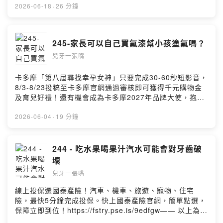
情況審慎投資。完整注意事項詳見網站資訊。—— 以上為
2026-06-18
·
26 分鐘
Firstory Podcast 廣告 ——A 醫師說你有蛀牙，B 醫師說
沒有，誰對？B 醫師說你有蛀牙，但 C 醫師說沒有，又是
誰對？AI 帶給我們快速產生資訊、甚至產生答案，但面對
245-家長可以自己買氟漆幫小孩塗氟嗎？
10 個、20 個答案，我們需要的是什麼？歡迎收聽本週的
兒牙一張嘴
兒牙一張嘴囉。加入會員，支持節目：
https://luyc.firstory.io/join留言告訴我你對這一集的想
法：
卡多摩「第八屆尋找幸孕女神」只要完成30-60秒短影音，
https://open.firstory.me/user/cko13uoz5bok308841z4
8/3-8/23投稿至卡多摩官網通過審核即可獲得千元購物金
tomv2/comments也歡迎寫信跟我們聯絡:
及育兒好禮！還有機會成為卡多摩2027年品牌大使，抱回
luyc@luyc.proPowered by Firstory Hosting
9萬元育兒大禮包！活動詳情請見：
https://fstry.pse.is/9dt4bm—— 以上為播客煮與
2026-06-04
·
19 分鐘
Firstory Podcast 廣告 ——找醫生自費塗氟動輒上千元，
乾脆自己買氟漆回家塗？會引起什麼問題、還有錯過了什
麼機會？歡迎收聽本週的兒牙一張嘴囉。延伸閱讀89｜自
244 - 吃水果喝果汁汽水可能會對牙齒破
費塗氟到幾歲？幫小孩刷牙刷到幾歲？191 - 家長的抉擇與
壞
支持193 - 好家長壞家長、好醫師壞醫師240 - 兩種自費的
兒牙一張嘴
態度不一樣？加入會員，支持節目：
https://luyc.firstory.io/join留言告訴我你對這一集的想
線上投保選國泰產險！汽車、機車、旅遊、寵物、住宅
法：
險，最快5分鐘完成投保。快上國泰產險官網，簡單點選，
https://open.firstory.me/user/cko13uoz5bok308841z4
保障立即到位！https://fstry.pse.is/9edfgw—— 以上為
tomv2/comments也歡迎寫信跟我們聯絡:
Firstory Podcast 廣告 ——想不到吃個鳳梨都可以有這麼