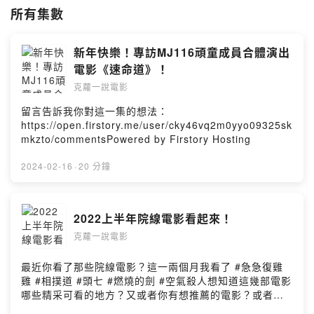
所有集數
新年快樂！專訪MJ116頑童成員合體演出
電影《速命道》！
克蘿一說電影
留言告訴我你對這一集的想法：
https://open.firstory.me/user/cky46vq2m0yyo09325sk
mkzto/commentsPowered by Firstory Hosting
2024-02-16
·
20 分鐘
2022上半年院線電影看起來！
克蘿一說電影
最近你看了那些院線電影？這一兩個月我看了 #急急復雞
雞 #相撲道 #頭七 #燃燒的劍 #空氣殺人想知道這幾部電影
哪些精采可看的地方？又或者你有想推薦的電影？或者你
也看了上述幾部電影有感而發歡迎留言告訴我們。進戲院