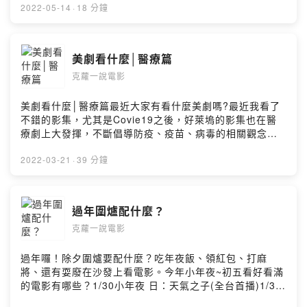
請做好防疫。平安觀影留言告訴我你對這一集的想法：
2022-05-14
·
18 分鐘
https://open.firstory.me/user/cky46vq2m0yyo09325sk
mkzto/commentsPowered by Firstory Hosting
美劇看什麼│醫療篇
克蘿一說電影
美劇看什麼│醫療篇最近大家有看什麼美劇嗎?最近我看了
不錯的影集，尤其是Covie19之後，好萊塢的影集也在醫
療劇上大發揮，不斷倡導防疫、疫苗、病毒的相關觀念。
今天來跟我們一起聊醫療美劇的是愛看影集的好朋友QQ！
如果你也有看了不錯的美劇，歡迎跟我們一起分享。留言
2022-03-21
·
39 分鐘
告訴我你對這一集的想法：Powered by Firstory Hosting
過年圍爐配什麼？
克蘿一說電影
過年囉！除夕圍爐要配什麼？吃年夜飯、領紅包、打麻
將、還有耍廢在沙發上看電影。今年小年夜~初五看好看滿
的電影有哪些？1/30小年夜 日：天氣之子(全台首播)1/31
除夕 台：同學麥娜絲(全台首播)2/1初一 中：瘋狂的外星