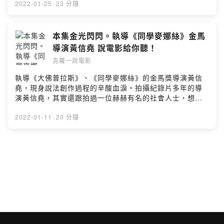
人(全台首播)2/2初二 中：雲南蟲谷(全台首播)2/3初三
2022-01-25
·
23 分鐘
韓：名偵探奶奶(全台首播)2/4初四 中：”大”人物(全台首
播)2/5初五 日：名偵探柯南 偵探們的鎮魂歌(本台首播)留
言告訴我你對這一集的想法：
本集金光閃閃。執導《同學麥娜絲》金馬
https://open.firstory.me/story/ckytfclqavbnp08141o23
導演黃信堯 說電影給你聽！
zqa9?m=commentPowered by Firstory Hosting
克蘿一說電影
執導《大佛普拉斯》、《同學麥娜絲》的金馬獎導演黃信
堯，現身說法創作過程的辛酸血淚。拍攝紀錄片多年的導
演黃信堯，其實還跟拍過一位赫赫有名的社會人士，想知
道是誰？歡迎收聽今天的節目。留言告訴我你對這一集的
想法Powered by Firstory Hosting
2022-01-11
·
20 分鐘