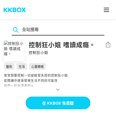
控制狂小姐 嗜讀成癮。
分享
控制狂小姐
藝術
生活
心靈療癒
常常想要控制一切卻經常失控的控制狂小姐
從閱讀中逐漸發現生活不同的可能性
我們一起來漂書吧☕
.
“當我不得不得待在人生某處，閱讀給了我們一個去處”📚
.
在 KKBOX 免費聽
希望我們能一起透過閱讀，翺遊到我們所嚮往的任何地方🤍
.