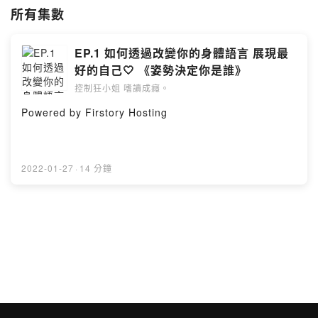
歡迎聊聊
所有集數
對於每一集的內容有沒有什麼想法☺
.
很開心遇到你/妳，拿起咖啡杯、茶杯、酒杯
EP.1 如何透過改變你的身體語言 展現最
Let’s chat this book away💕
好的自己🤍 《姿勢決定你是誰》
💬Chat with us:
控制狂小姐 嗜讀成癮。
controlfreakchat@gmail.com
Powered by Firstory Hosting
《本節目所有內容，謹代表控制狂小姐本人立場》
Powered by Firstory Hosting
2022-01-27
·
14 分鐘