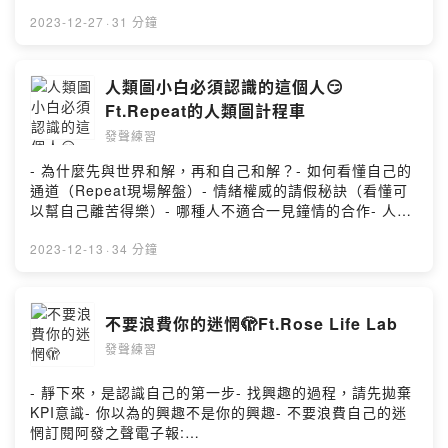
bug，你也有嗎？- 你需要的是拿回時間主導權，而不是換
https://open.firstory.me/user/ckk8e7g71e1ji0830jircvi
工作- 人生最大的業障，就是矛盾在你眼前你卻不認帳- 你
2023-12-27
·
31 分鐘
z5Leave a comment and share your thoughts:
是「外部參照」還是「內部參照」取向？- 慾望太巨大的陷
https://open.firstory.me/user/ckk8e7g71e1ji0830jircvi
阱- 靈魂拷問對我們真正的幫助是活出永續生活本集節目很
z5/commentsPowered by Firstory Hosting
適合眼科置入🌚👁️訂閱阿發之聲電子報:
人類圖小白必須認識的這個人😏
https://afrawords.com/newsletter/感染力表達教練課免
Ft.Repeat的人類圖計程車
費諮詢：
發聲練習
https://calendly.com/afrawords/speechcoaching商業
英文精準表達教練課免費諮詢：
- 為什麼先與世界和解，再和自己和解？- 如何看懂自己的
https://calendly.com/afrawords/englishcoaching職涯
通道（Repeat現場解盤）- 情緒權威的請假秘訣（看懂可
諮詢找螺絲來福實驗室IG用💰💰贊助阿發
以幫自己離苦得樂）- 哪種人不適合一見鐘情的合作- 人類
https://open.firstory.me/user/ckk8e7g71e1ji0830jircvi
圖維基百科Repeat寫書的幕後花絮- 帶你理解愛情，也理
z5/donate留言分享你的想法
解金錢🌝學習人類圖，阿發唯一推薦不踩雷資源人類圖，
2023-12-13
·
34 分鐘
https://open.firstory.me/story/clpgifd5q021o01y8ayyd
你與自己和解的開始人類圖，你與世界和解的開始Repeat
8tjv?m=commentPowered by Firstory Hosting
人類圖計程車（來這裡查你的人類圖喔）💡阿發的寫作日
常💡訂閱阿發之聲電子報💡感染力表達教練課免費諮詢用
不要浪費你的迷惘🫣Ft.Rose Life Lab
💰💰贊助阿發
發聲練習
https://open.firstory.me/user/ckk8e7g71e1ji0830jircvi
z5/donate留言分享你的想法
https://open.firstory.me/story/Powered by Firstory
- 靜下來，是認識自己的第一步- 找興趣的過程，請先拋棄
Hosting
KPI意識- 你以為的興趣不是你的興趣- 不要浪費自己的迷
惘訂閱阿發之聲電子報: