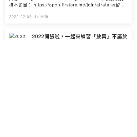
持本節目： https://open.firstory.me/join/afratalks留言
告訴我你對這一集的想法：
https://open.firstory.me/story/ckz6tncxnp3in0814xthu
2022-02-03
·
44 分鐘
vret?m=commentPowered by Firstory Hosting
2022開張啦，一起來練習「放棄」不屬於
你的目標
發聲練習
小額贊助支持本節目：
https://open.firstory.me/join/afratalks留言告訴我你對這
一集的想法：
https://open.firstory.me/story/ckxvie1eph0pf0910h69i
3v4q?m=comment今天的人設是專業上班族:
2022-01-01
·
1 小時 0 分鐘
https://reurl.cc/bnyxgl寫信給阿發:
afra@afrawords.comIG @afrawordsPowered by
Firstory Hosting
0到100篇，專業經理人如何透過寫作累積
專業印象資產?
發聲練習
阿發這次請到前趨勢科技專業經理人Peggy Wu來跟大家聊