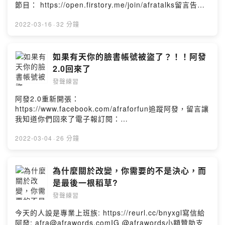
https://open.firstory.me/user/ckk8e7g71e1ji0830jircvi
節目： https://open.firstory.me/join/afratalks留言告訴
z5/commentsPowered by Firstory Hosting
我你對這一集的想法：
https://open.firstory.me/user/ckk8e7g71e1ji0830jircvi
2022-03-16
·
32 分鐘
z5/commentsPowered by Firstory Hosting
如果有天你的臉書帳號被盜了？！！阿發
2.0回來了
發聲練習
阿發2.0重新開張：
https://www.facebook.com/afraforfun追蹤阿發，留言讓
我知道你們回來了電子報訂閱：
afrawords.com/newsletter小額贊助支持本節目：
https://open.firstory.me/join/afratalks留言告訴我你對這
2022-03-04
·
26 分鐘
一集的想法：
https://open.firstory.me/story/cl0ciqhfa1kjm0939oig4l
ko0?m=commentPowered by Firstory Hosting
為什麼關於改變，你需要的不是決心，而
是最後一根稻草?
發聲練習
今天的人設是專業上班族: https://reurl.cc/bnyxgl寫信給
阿發: afra@afrawords.comIG @afrawords小額贊助支