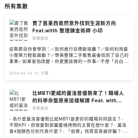
所有集數
賣了舊東西竟然意外找到生涯新方向
Feat.witth 整理鍊金術師 小印
發聲練習
這集節目你會學到：✅如何進行目標斷捨離？✅如何利用最
小摩擦力輕鬆啟動？✅學員整理二手販售最後找到了自己的
事業✅如果害怕改變，你更應該做的一件事✅不想「白白損
失」，那你要有這個心態✅不敢面對，為什麼會讓你損失更
多？🌟二手販售陪伴課
2024-04-19
·
41 分鐘
https://lifealchemy05.kaik.io/courses/auction結帳輸入
Afra，即可享「500元」課程優惠折扣，折扣碼到5/5有效
訂閱阿發之聲電子報: https://afrawords.com/newsletter/
比MBTI更威的蓋洛普優勢來了！職場人
寫信給阿發：afra@afrawords.com用💰💰贊助阿發
的科學命盤原來這樣解讀 Feat. with
https://open.firstory.me/user/ckk8e7g71e1ji0830jircvi
Rose Life Lab
發聲練習
z5/donate留言分享你的想法
https://open.firstory.me/story/clpgifd5q021o01y8ayyd
- 為什麼蓋洛普優勢比起MBTI是更好的職場共同語言？-
8tjv?m=commentPowered by Firstory Hosting
不問KPI，但很愛對部屬靈魂拷問的主管在想什麼？- 蓋洛
普4個顏色分別代表什麼？- 「伯樂」特質容易被詐騙？-
老闆，別的部門人力不足！（老闆OS：干我屁事）- 如何