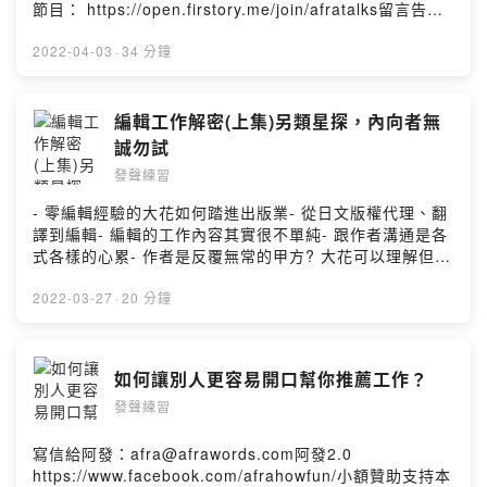
追蹤阿發的寫作日常《今天的人設是專業上班族》小額贊
節目： https://open.firstory.me/join/afratalks留言告訴
助支持本節目： https://open.firstory.me/join/afratalks
我你對這一集的想法：
留言告訴我你對這一集的想法：
https://open.firstory.me/user/ckk8e7g71e1ji0830jircvi
2022-04-03
·
34 分鐘
https://open.firstory.me/user/ckk8e7g71e1ji0830jircvi
z5/commentsPowered by Firstory Hosting
z5/commentsPowered by Firstory Hosting
編輯工作解密(上集)另類星探，內向者無
誠勿試
發聲練習
- 零編輯經驗的大花如何踏進出版業- 從日文版權代理、翻
譯到編輯- 編輯的工作內容其實很不單純- 跟作者溝通是各
式各樣的心累- 作者是反覆無常的甲方? 大花可以理解但不
一定會接受- 阿發不管是拍照或寫稿，自我感覺都很良好-
書印刷前，作者想在書稿上加一個驚嘆號!!!- 編輯其實是星
2022-03-27
·
20 分鐘
探- 財經書賣的嚇嚇叫，但財經線編輯會比較賺錢嗎?- 編
輯跟作者需要投緣，作品很誠實成為阿發之友訊息不漏勾
追蹤阿發的寫作日常《今天的人設是專業上班族》歡迎留
如何讓別人更容易開口幫你推薦工作？
言告訴我你對這一集的想法：
發聲練習
https://open.firstory.me/story/ckzl8dlt20h4209361fek
1ett?m=comment小額贊助支持本節目：
https://open.firstory.me/join/afratalks留言告訴我你對這
寫信給阿發：afra@afrawords.com阿發2.0
一集的想法：
https://www.facebook.com/afrahowfun/小額贊助支持本