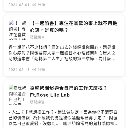
利用自己的特質和團隊的特質幫自己消災解厄- 「審慎」特
2024-03-01
·
49 分鐘
質讓你扮演效能烏鴉- 擁有「適應」特質的阿發其實是隨波
逐流大師？！- 「交往」特質：- 「取悅」和「和諧」特質
倒數第一名會發生什麼事？- 職涯引導師現場解盤，阿發朋
【一起讀書】專注在喜歡的事上就不用擔
友少、沒執行力大揭秘- 不懂自己的特質，和年薪千萬業務
心錢，是真的嗎？
工作擦身而過- 一樣的MBTI和星座，蓋洛普優勢卻揭露了
發聲練習
真實的特質差異想要請專家幫你進行科學命盤解析？蓋洛
普優勢解盤諮詢請洽roseintaiwan@gmail.com4/13[天職
過年期間花不少錢吧？但流出去的錢錢讓你開心，還是讓
探索工作坊]活動報名中找到你的天賦和理想生活的永續經
你心疼呢？阿發要帶大家一起讀日本心理諮商師心屋人之
營指南：https://forms.gle/rGHdEVgGjurJpha9A寫信給
助的這本書「翻轉第二人生」裡頭的第三章節。為什麼你
Afra: afra@afrawords.comSupport this show:
應該大膽使用錢，並把錢用在你喜歡的事物上呢？一起收
https://open.firstory.me/user/ckk8e7g71e1ji0830jircvi
聽，更新你對錢的看法訂閱阿發之聲電子報:
2024-02-13
·
46 分鐘
z5Leave a comment and share your thoughts:
https://afrawords.com/newsletter/感染力表達教練課免
https://open.firstory.me/user/ckk8e7g71e1ji0830jircvi
費諮詢：
z5/commentsPowered by Firstory Hosting
https://calendly.com/afrawords/speechcoaching商業
靈魂拷問🫣適合自己的工作怎麼找？
英文精準表達教練課免費諮詢：
Ft.Rose Life Lab
https://calendly.com/afrawords/englishcoaching寫信
發聲練習
給阿發：afra@afrawords.com用💰💰贊助阿發
https://open.firstory.me/user/ckk8e7g71e1ji0830jircvi
- 人生卡卡就想換工作？- 無法做決定，因為你搞不清楚自
z5/donate留言分享你的想法
己的價值觀- 為什麼我們總是被假議題牽著鼻子走？- 阿發
https://open.firstory.me/story/clpgifd5q021o01y8ayyd
以為自己很愛錢，沒想到…- 職涯諮詢常見的鬼打牆認知
8tjv?m=commentSupport this show: