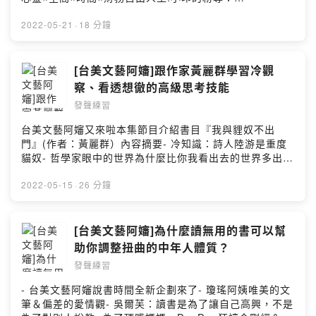
https://www.facebook.com/lifealchemy05延伸閱讀：人
生整理魔法，為自己騰出空間的哲學阿發的寫作日常FB粉
2022-05-21
·
18 分鐘
專：https://www.facebook.com/afrawords.fb/訂閱阿發
的電子報：afrawords.com/newsletter寫信給阿
發:afra@afrawords.com小額贊助支持本節目：
[台美文藝阿嬸]跟作家黃麗群學習冷觀
https://open.firstory.me/join/ckk8e7g71e1ji0830jircviz
察、看透想徹的高級思考技能
5留言告訴我你對這一集的想法：
發聲練習
https://open.firstory.me/user/ckk8e7g71e1ji0830jircvi
z5/commentsPowered by Firstory Hosting
台美文藝阿嬸又來啦本集節目介紹書目『我與貍奴不出
門』(作者：黃麗群）內容摘要- 冷知識：詩人陸游是重度
貓奴- 哲學家眼中的世界為什麼比你我看出去的世界多出細
節？- 黃麗群的愛思考和冷觀察- 細讀『喜歡說明書』- 喜
歡是一個人最後的誠實、最後的本能、最後的正直- 你有權
2022-05-15
·
26 分鐘
利和大眾的喜歡或不喜歡唱反調- 犀利但不致命，腦補黃麗
群是什麼樣的一個人- 彆扭，害羞和冷淡，才能做一個冷眼
旁觀的人如果你喜歡這集節目，希望我和DeeDee介紹更多
[台美文藝阿嬸]為什麼讀無用的書可以幫
的散文，請留言告訴我們的想法，給星鼓勵。也歡迎大家
助你調整扭曲的中年人體質？
追蹤MrsD豬太會讀書粉專，給DeeDee壓力，鞭策她寫出
發聲練習
更多好的書評：
https://www.facebook.com/mrsdeedeedeken阿發的寫
- 台美文藝阿嬸說書時間全新企劃來了- 瓊瑤阿姨唯美的文
作日常FB粉專：
筆＆偏差的愛情觀- 吳爾芙：讀書是為了讓自己高興，不是
https://www.facebook.com/afrawords.fb/訂閱阿發的電