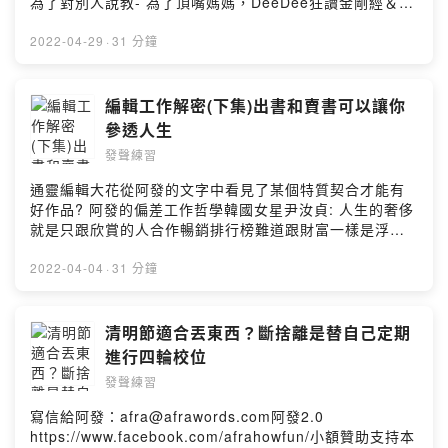
為了對別人說教- 為了頂嘴媽媽，DeeDee狂讀金剛經＆宗
子報：afrawords.com/newsletter寫信給阿
教比教學- 上進的阿發為了學習耍廢開始改讀無用的書- 中
發:afra@afrawords.com小額贊助支持本節目：
年婦人的保養知道，不喝四物中將湯，調配自己的讀物阿
2022-04-29
·
31 分鐘
https://open.firstory.me/join/ckk8e7g71e1ji0830jircviz
發的寫作日常FB粉專：
5留言告訴我你對這一集的想法：
https://www.facebook.com/afrawords.fb/訂閱阿發的電
https://open.firstory.me/user/ckk8e7g71e1ji0830jircvi
子報：afrawords.com/newsletter寫信給阿
編輯工作解密(下集)出書和賣書可以讓你
z5/commentsPowered by Firstory Hosting
發:afra@afrawords.com小額贊助支持本節目：
參透人生
https://open.firstory.me/join/ckk8e7g71e1ji0830jircviz
發聲練習
5留言告訴我你對這一集的想法：
https://open.firstory.me/user/ckk8e7g71e1ji0830jircvi
通靈編輯大花從阿發的文字中看見了某個特質契合才能有
z5/commentsPowered by Firstory Hosting
好作品? 阿發的偏差工作哲學韓國女星尹汝貞: 人生的奢侈
就是只跟欣賞的人合作暢銷排行榜難道跟財富一樣是浮雲?
書寫出來，不代表就會自動賣得好只要有錢就可以出書...
想像力是怎麼鍛鍊的?你看那麼多工具書，你的人生有比較
2022-04-04
·
31 分鐘
成功嗎?大花嗆阿發: 你看那麼多時間管理的書，為什麼時
間管理這麼差?散文小說，那些看似沒用的文學其實滋養了
人生如果要紅，這一類的書賣得嚇嚇叫，你想都沒想過賣
清明節適合丟東西？斷捨離是替自己定期
書這件事，作者本身請加油好嗎罐頭粉絲&嘴砲王給想進出
進行四輪校位
版業的人的建議: 會做夢做財經書的編輯不一定有錢，就像
發聲練習
做減肥書的編輯不一定瘦報廢的書比金紙還不如，想出書
前你準備好對作品負責了嗎?多買書，不是為了救出版業，
寫信給阿發：afra@afrawords.com阿發2.0
單純只是閱讀是很好玩的一件事成為阿發之友訊息不漏勾
https://www.facebook.com/afrahowfun/小額贊助支持本