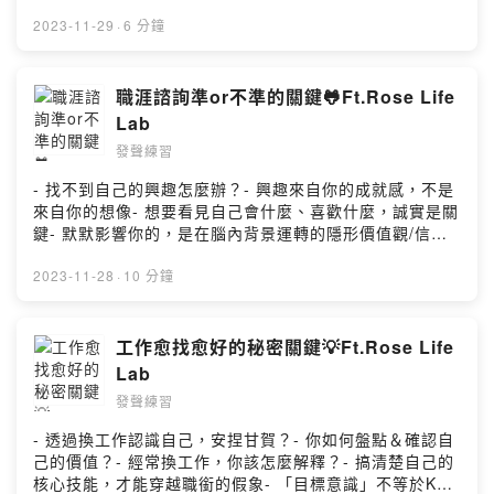
https://afrawords.com/newsletter/感染力表達教練課免
費諮詢：
2023-11-29
·
6 分鐘
https://calendly.com/afrawords/speechcoaching商業
英文精準表達教練課免費諮詢：
https://calendly.com/afrawords/englishcoaching職涯
職涯諮詢準or不準的關鍵🐸Ft.Rose Life
諮詢找螺絲來福實驗室IG用💰💰贊助阿發
Lab
https://open.firstory.me/user/ckk8e7g71e1ji0830jircvi
發聲練習
z5/donate留言分享你的想法
https://open.firstory.me/story/clpgifd5q021o01y8ayyd
- 找不到自己的興趣怎麼辦？- 興趣來自你的成就感，不是
8tjv?m=commentPowered by Firstory Hosting
來自你的想像- 想要看見自己會什麼、喜歡什麼，誠實是關
鍵- 默默影響你的，是在腦內背景運轉的隱形價值觀/信念-
職涯諮詢會準＆不準的關鍵✅訂閱阿發之聲電子報:
https://afrawords.com/newsletter/🦚感染力表達教練課
2023-11-28
·
10 分鐘
免費諮詢：
https://calendly.com/afrawords/speechcoaching🦚商
業英文精準表達教練課免費諮詢：
工作愈找愈好的秘密關鍵💡Ft.Rose Life
https://calendly.com/afrawords/englishcoaching職涯
Lab
諮詢找螺絲來福實驗室IGSupport this show:
發聲練習
https://open.firstory.me/user/ckk8e7g71e1ji0830jircvi
z5Leave a comment and share your thoughts:
- 透過換工作認識自己，安捏甘賀？- 你如何盤點＆確認自
https://open.firstory.me/user/ckk8e7g71e1ji0830jircvi
己的價值？- 經常換工作，你該怎麼解釋？- 搞清楚自己的
z5/commentsPowered by Firstory Hosting
核心技能，才能穿越職銜的假象- 「目標意識」不等於KPI-