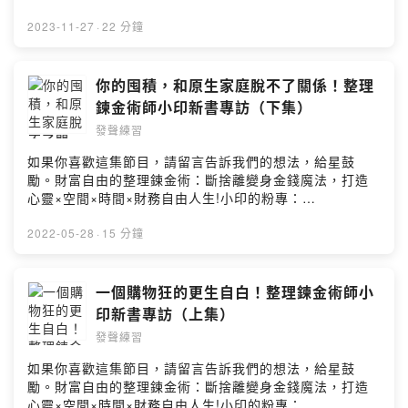
職場中「轉大人」的契機- 當「貓人」，自主定義樂趣與意
義訂閱阿發之聲電子報:
2023-11-27
·
22 分鐘
https://afrawords.com/newsletter/感染力表達教練課免
費諮詢：
https://calendly.com/afrawords/speechcoaching商業
你的囤積，和原生家庭脫不了關係！整理
英文精準表達教練課免費諮詢：
鍊金術師小印新書專訪（下集）
https://calendly.com/afrawords/englishcoaching職涯
發聲練習
諮詢找螺絲來福實驗室IG用💰💰贊助阿發
https://open.firstory.me/user/ckk8e7g71e1ji0830jircvi
如果你喜歡這集節目，請留言告訴我們的想法，給星鼓
z5/donate留言分享你的伈法
勵。財富自由的整理鍊金術：斷捨離變身金錢魔法，打造
https://open.firstory.me/story/clpgifd5q021o01y8ayyd
心靈×空間×時間×財務自由人生!小印的粉專：
8tjv?m=commentPowered by Firstory Hosting
https://www.facebook.com/lifealchemy05延伸閱讀：人
生整理魔法，為自己騰出空間的哲學阿發的寫作日常FB粉
2022-05-28
·
15 分鐘
專：https://www.facebook.com/afrawords.fb/訂閱阿發
的電子報：afrawords.com/newsletter寫信給阿
發:afra@afrawords.com小額贊助支持本節目：
一個購物狂的更生自白！整理鍊金術師小
https://open.firstory.me/join/ckk8e7g71e1ji0830jircviz
印新書專訪（上集）
5留言告訴我你對這一集的想法：
發聲練習
https://open.firstory.me/user/ckk8e7g71e1ji0830jircvi
z5/commentsPowered by Firstory Hosting
如果你喜歡這集節目，請留言告訴我們的想法，給星鼓
勵。財富自由的整理鍊金術：斷捨離變身金錢魔法，打造
心靈×空間×時間×財務自由人生!小印的粉專：