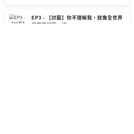
EP3 - 【討厭】你不理解我，就像全世界
都不理解我一樣
大嫂團 Just Kidding
大稻埕/日本行/厭惡的三件事
Katia▶️⁠⁠⁠⁠https://www.instagram.com/katiasusu/
⁠⁠⁠⁠⁠⁠⁠⁠⁠⁠Joy▶️⁠⁠⁠⁠https://www.instagram.com/joyyylee/⁠⁠⁠⁠商業合作
聯絡: ⁠⁠⁠⁠katiasusu88@gmail.com⁠⁠⁠
2024-06-05
·
40 分鐘
EP2 - 怕就讓它怕啊，為什麼要勉強自己
克服恐懼？
大嫂團 Just Kidding
母親節跟另一半的母親過 / 馴鹿寶貝 / 被跟蹤的故事 / 害
怕便便Katia▶️⁠⁠⁠⁠⁠https://www.instagram.com/katiasusu/
⁠⁠⁠⁠⁠⁠⁠⁠⁠⁠⁠⁠⁠Joy▶️⁠⁠⁠⁠⁠https://www.instagram.com/joyyylee/⁠⁠⁠⁠⁠商業合作
聯絡: ⁠⁠⁠⁠⁠katiasusu88@gmail.com⁠⁠⁠
2024-05-22
·
34 分鐘