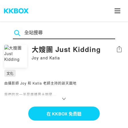
大嫂團 Just Kidding
分享
Joy and Katia
文化
由攝影師 Joy 和 Katia 老師主持的談天園地
我們的另一半是廣播界大明星
你以為他們回家後也會說很多話嗎？
完全不是，他們在家只想讓喉嚨休息
在 KKBOX 免費聽
於是，大嫂團互助會在此成立