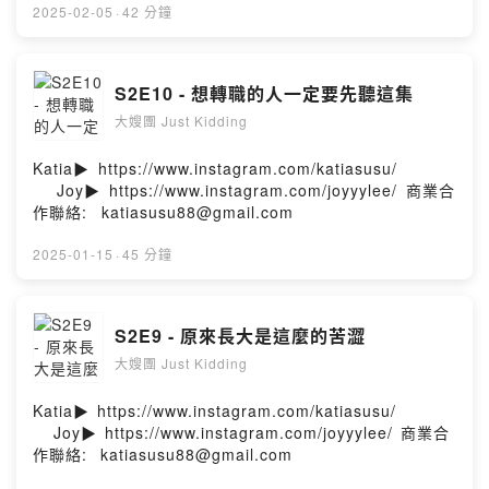
⁠⁠⁠⁠⁠⁠⁠⁠⁠⁠⁠⁠⁠⁠⁠⁠⁠⁠⁠⁠⁠⁠⁠⁠⁠Joy▶️⁠⁠⁠⁠⁠⁠⁠⁠⁠https://www.instagram.com/joyyylee/⁠⁠⁠⁠⁠⁠⁠⁠⁠商業
2025-02-05
·
42 分鐘
合作聯絡: ⁠⁠⁠⁠⁠⁠⁠⁠⁠katiasusu88@gmail.com⁠⁠⁠⁠⁠
S2E10 - 想轉職的人一定要先聽這集
大嫂團 Just Kidding
Katia▶️⁠⁠⁠⁠⁠⁠⁠⁠https://www.instagram.com/katiasusu/
⁠⁠⁠⁠⁠⁠⁠⁠⁠⁠⁠⁠⁠⁠⁠⁠⁠⁠⁠⁠⁠⁠Joy▶️⁠⁠⁠⁠⁠⁠⁠⁠https://www.instagram.com/joyyylee/⁠⁠⁠⁠⁠⁠⁠⁠商業合
作聯絡: ⁠⁠⁠⁠⁠⁠⁠⁠katiasusu88@gmail.com⁠⁠⁠⁠
2025-01-15
·
45 分鐘
S2E9 - 原來長大是這麼的苦澀
大嫂團 Just Kidding
Katia▶️⁠⁠⁠⁠⁠⁠⁠https://www.instagram.com/katiasusu/
⁠⁠⁠⁠⁠⁠⁠⁠⁠⁠⁠⁠⁠⁠⁠⁠⁠⁠⁠Joy▶️⁠⁠⁠⁠⁠⁠⁠https://www.instagram.com/joyyylee/⁠⁠⁠⁠⁠⁠⁠商業合
作聯絡: ⁠⁠⁠⁠⁠⁠⁠katiasusu88@gmail.com⁠⁠⁠