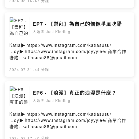
2024-08-14
·
47 分鐘
EP7 - 【崇拜】為自己的偶像爭風吃醋
大嫂團 Just Kidding
Katia▶️⁠⁠⁠https://www.instagram.com/katiasusu/
⁠⁠⁠⁠⁠⁠⁠Joy▶️⁠⁠⁠https://www.instagram.com/joyyylee/⁠⁠⁠商業合作
聯絡: ⁠⁠⁠katiasusu88@gmail.com⁠⁠
2024-07-31
·
44 分鐘
EP6 - 【浪漫】真正的浪漫是什麼？
大嫂團 Just Kidding
Katia▶️⁠⁠⁠https://www.instagram.com/katiasusu/
⁠⁠⁠⁠⁠⁠⁠Joy▶️⁠⁠⁠https://www.instagram.com/joyyylee/⁠⁠⁠商業合作
聯絡: ⁠⁠⁠katiasusu88@gmail.com⁠⁠
2024-07-17
·
40 分鐘