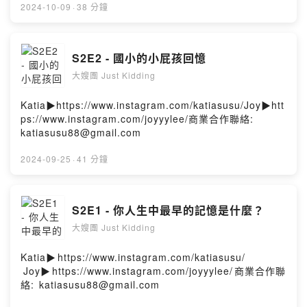
/www.instagram.com/joyyylee/⁠商業合作聯絡:
2024-10-09
·
38 分鐘
⁠katiasusu88@gmail.com⁠
S2E2 - 國小的小屁孩回憶
大嫂團 Just Kidding
Katia▶️https://www.instagram.com/katiasusu/Joy▶️htt
ps://www.instagram.com/joyyylee/商業合作聯絡:
katiasusu88@gmail.com
2024-09-25
·
41 分鐘
S2E1 - 你人生中最早的記憶是什麼？
大嫂團 Just Kidding
Katia▶️⁠⁠https://www.instagram.com/katiasusu/
⁠⁠⁠⁠Joy▶️⁠⁠https://www.instagram.com/joyyylee/⁠⁠商業合作聯
絡: ⁠⁠katiasusu88@gmail.com⁠⁠