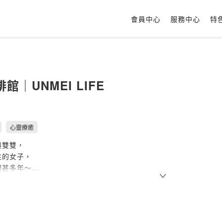
會員中心
服務中心
特
館｜UNMEI LIFE
心靈療癒
與雙雙，
性的女子，
理甚多年～
的職場打拼，
的命理知識成長。