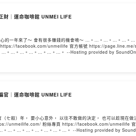
財｜運命咖啡館 UNMEI LIFE
tps://facebook.com/unmeilife 官方帳號 https://page.line.
 …。…。…。…。…。…。…。…。…。 --Hosting provided by SoundO
官｜運命咖啡館 UNMEI LIFE
ilife.com/ 粉絲專頁 https://facebook.com/unmeilife 官方
fe …。…。…。…。…。…。…。…。…。 --Hosting provided by Soun