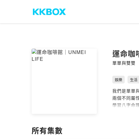
運命咖啡
單單與雙雙
娛樂
生活
我們是單單
兩個不同屬
學習八字命
原本在各自
也應用習來
所有集數