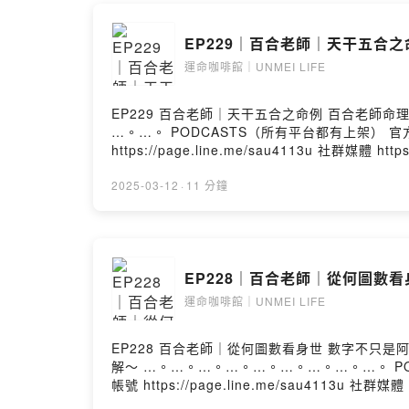
一次的下午
我們聊到人
EP229｜百合老師｜天干五合之命
運命咖啡館｜UNMEI LIFE
有鑒於，
平時有身邊
不乏也有想
EP229 百合老師｜天干五合之命例 百合老師命理分享： 案例一 印日財才 丁戊癸壬 巳申丑子 案例二 財日官杀 癸戊乙甲 亥子亥辰 …。…。…。…。…。…。…。
…。…。 PODCASTS（所有平台都有上架） 官方網站 http
https://page.line.me/sau4113u 社群媒體 h
於是，
我們開啟了
2025-03-12
·
11 分鐘
透過podca
讓大家可以
可以聽我們
一步一步的
EP228｜百合老師｜從何圖數看身
🌴 🌴 🌴 🌴 
運命咖啡館｜UNMEI LIFE
—
我們從202
EP228 百合老師｜從何圖數看身世 數字不只是阿拉伯的神奇發明， 其中東方數字也蘊藏著無上的智慧。 你知道何圖數有哪些故事與由來嗎？ 跟著百合老師一起來了
一個全新的
解～ …。…。…。…。…。…。…。…。…。 PODCASTS（所有平台都有上架） 官方網站 https://unmeilife.com/ 粉絲專頁 https://facebook.com/unmeilife 官方
也期許運命
帳號 https://page.line.me/sau4113u 社群媒
SoundOn
帶給你們一