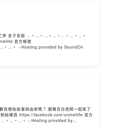
meilife 官方帳號
。…。 --Hosting provided by SoundOn
。…。…。…。 --Hosting provided by