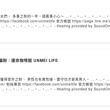
tps://facebook.com/unmeilife 官方帳號 https://page.line.
 …。…。…。…。…。…。…。…。…。 --Hosting provided by SoundO
財｜運命咖啡館 UNMEI LIFE
 粉絲專頁 https://facebook.com/unmeilife 官方帳號 https://p
 …。…。…。…。…。…。…。…。…。 --Hosting provided by SoundO