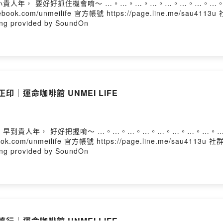
cebook.com/unmeilife 官方帳號 https://page.line.me/sau4113u
ovided by SoundOn
印｜運命咖啡館 UNMEI LIFE
book.com/unmeilife 官方帳號 https://page.line.me/sau4113u 社群
ovided by SoundOn
行｜運命咖啡館 UNMEI LIFE