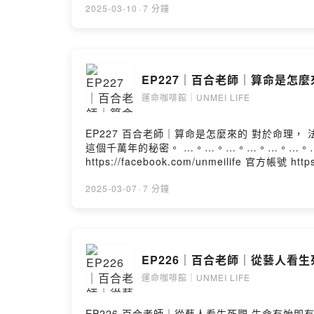
2025-03-10
·
7 分鐘
我們都是不
也會將我們
陸陸續續帶
EP227｜百合老師｜算命是怎麼來
🌲 🌲 🌲 🌲 
運命咖啡館｜UNMEI LIFE
—
PODCAS
EP227 百合老師｜算命是怎麼來的 對於命理， 法門眾多， 但不外乎都是由自然法則演變而來， 易經更是萬法始祖。 百合老師帶領大家， 一同進入易經世界， 探索
★官方網站
這個千萬年的秘密。 …。…。…。…。…。…。…。…。…。 PODCASTS（所有平台都有上架） 官方網站 https://unmeilife.com/ 粉絲專頁
★粉絲專頁
https://facebook.com/unmeilife 官方帳號 
★官方帳號｜@
…。 --Hosting provided by SoundOn
2025-03-07
·
7 分鐘
★社群媒體｜un
★更新時間
★跟著單單
🐘 🐘 🐘 🐘 
EP226｜百合老師｜從藝人看生死
--
運命咖啡館｜UNMEI LIFE
Hosting pr
EP226 百合老師｜從藝人看生死觀 生命有始即有終， 我們生來就是要死著回去， 面對必經的生命之路， 你會怎麼看待它呢？？ 讓我們一起跟著百合老師， 從易經