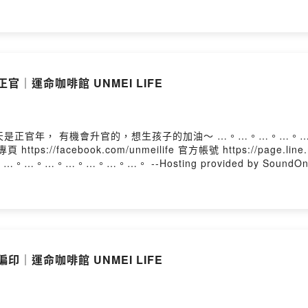
官｜運命咖啡館 UNMEI LIFE
 https://facebook.com/unmeilife 官方帳號 https://page.li
 …。…。…。…。…。…。…。…。…。 --Hosting provided by SoundO
印｜運命咖啡館 UNMEI LIFE