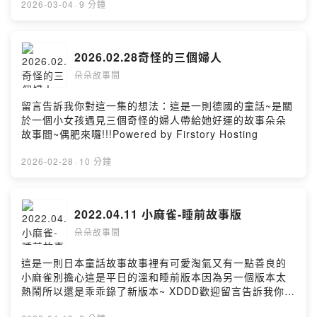
2026-03-04
·
9 分鐘
2026.02.28奇怪的三個婦人
朵朵故事間
留言告訴我你對這一集的想法：這是一則德國的童話~是關
於一個小女孩遇見三個奇怪的婦人帶給她好運的故事朵朵
故事間~偶肥來囉!!!Powered by Firstory Hosting
2026-02-28
·
10 分鐘
2022.04.11 小麻雀-睡前故事版
朵朵故事間
這是一則日本童話故事故事裡有可愛淘氣又有一點善良的
小麻雀別擔心這是平日的溫和睡前版本因為另一個版本太
熱鬧所以還是乖乖錄了新版本~ XDDD歡迎留言告訴我你對
那些故事感興趣讓我們一起讓耳朵開心開心~~Powered by