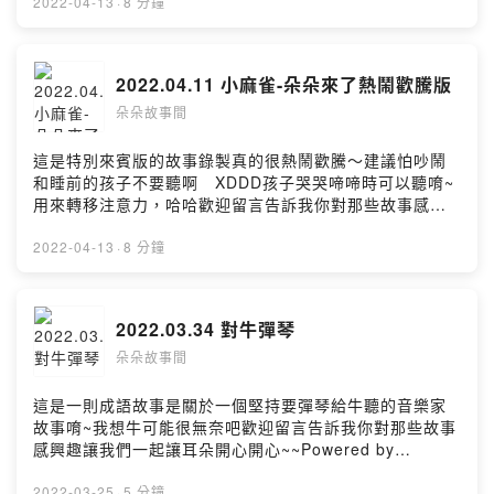
Firstory Hosting
2022-04-13
·
8 分鐘
2022.04.11 小麻雀-朵朵來了熱鬧歡騰版
朵朵故事間
這是特別來賓版的故事錄製真的很熱鬧歡騰～建議怕吵鬧
和睡前的孩子不要聽啊 XDDD孩子哭哭啼啼時可以聽唷~
用來轉移注意力，哈哈歡迎留言告訴我你對那些故事感興
趣讓我們一起讓耳朵開心開心~~Powered by Firstory
Hosting
2022-04-13
·
8 分鐘
2022.03.34 對牛彈琴
朵朵故事間
這是一則成語故事是關於一個堅持要彈琴給牛聽的音樂家
故事唷~我想牛可能很無奈吧歡迎留言告訴我你對那些故事
感興趣讓我們一起讓耳朵開心開心~~Powered by
Firstory Hosting
2022-03-25
·
5 分鐘