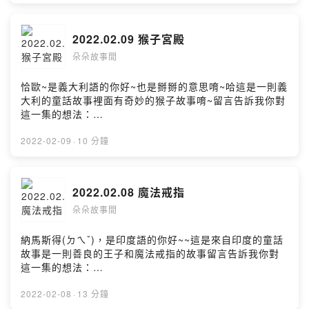
zcb6?m=commentPowered by Firstory Hosting
2022.02.09 猴子宮殿
朵朵故事間
恰歐~是義大利語的你好~也是掰掰的意思唷~哈這是一則義
大利的童話故事裡面有奇妙的猴子故事唷~留言告訴我你對
這一集的想法：
https://open.firstory.me/story/ckzf9p87z10sd0897wn9
xvqh1?m=commentPowered by Firstory Hosting
2022-02-09
·
10 分鐘
2022.02.08 魔法戒指
朵朵故事間
納馬斯得(ㄉㄟˇ)，是印度語的你好~~ 這是來自印度的童話
故事是一則善良的王子和魔法戒指的故事留言告訴我你對
這一集的想法：
https://open.firstory.me/story/ckzdxd05500xf0904yrm
5wbwp?m=commentPowered by Firstory Hosting
2022-02-08
·
13 分鐘