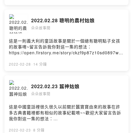
2022.02.28 聰明的農村姑娘
朵朵故事間
這是一則義大利的童話故事是關於一個總有聰明點子女孩
的故事唷~留言告訴我你對這一集的想法：
https://open.firstory.me/story/ckzf9p87z10sd0897wn9
xvqh1?m=commentPowered by Firstory Hosting
2022-02-28
·
14 分鐘
2022.02.23 蠶神姑娘
朵朵故事間
這是中國童話裡很久很久以前關於蠶寶寶由來的故事在許
多古典書籍裡都有相似的故事紀載唷~~歡迎大家留言告訴
我你對這一集的想法：
https://open.firstory.me/story/ckzsoixiq05o50819rje2
qsce?m=comment好讓故事可以更有趣~~Powered by
2022-02-23
·
8 分鐘