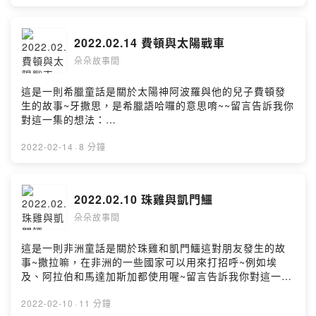
Firstory Hosting
2022.02.14 費頓與太陽戰車
朵朵故事間
這是一則希臘童話是關於太陽神阿波羅與他的兒子費頓發
生的故事~牙撒思，是希臘語哈囉的意思唷~~留言告訴我你
對這一集的想法：
https://open.firstory.me/story/ckzmk470s7cyy0a46thk
ow4oq?m=commentPowered by Firstory Hosting
2022-02-14
·
8 分鐘
2022.02.10 珠雞與凱門鱷
朵朵故事間
這是一則非洲童話是關於珠雞和凱門鱷這對朋友發生的故
事~撒拉嘛，在非洲的一些國家可以用來打招呼~例如埃
及、阿拉伯和馬達加斯加都使用喔~留言告訴我你對這一集
的想法：
https://open.firstory.me/story/ckzguyepu18dk0980fsfi
2022-02-10
·
11 分鐘