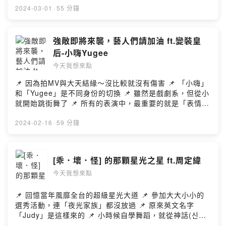
家的眼簾 📌 劇中精心設置的各種經典段子： 向那一夜致
2024-03-01
·
55 分鐘
敬→我要當網紅→學啞語→山東鬥法… 📌 傳統的相聲迷就
感心，都給予一致好評 📌 鵝比竟然即將要成為二部曲的內
定班底？！ 📌 團長「三顧茅蘆」的精神促成這次的華麗演
強敵即將來襲，藝人們請加油 ft.變裝皇
出陣容 📌 段子與內容都會跟隨著時事來即時調整 📌 青年
后-小嗨Yugee
新血的投入，讓劇場越來越活躍 📌 一起進劇場讓這群喜劇
今天我想來點
人來療癒你吧~ 立即購票→
https://www.opentix.life/event/170107439472224256
📌 因為拍MV與大天結緣～沒比較就沒有傷害 📌 「小嗨」
0 演出資訊 5/04（六）14:30 花蓮縣政府文化局演藝堂
和「Yugee」是不同身份的切換 📌 雖然是戲劇系，但從小
（陳大天演出） 6/09（日）14:30、19:30 台北中油大樓
就開始跳街舞了 📌 所有的表演中，最重要的就是「表情管
國光會議廳 6/22（六）14:30、19:30 高雄市立社會教育
理」 📌 從小就喜歡受人注目、標新立異 📌 演藝圈的女藝
館演藝廳 6/29（六）14:30、19:30 桃園市政府文化局演
人加油囉~強敵即將來臨 📌 變裝皇后在全球的歷史悠久，
2024-02-16
·
59 分鐘
藝廳 9/21（六）14:30、19:30 國立臺中教育大學寶成演
還有各種不同文化的型態 📌 未來有機會看到「變裝皇后小
藝廳 9/22（日）14:30 國立臺中教育大學寶成演藝廳 #今
巨蛋演唱會」嗎? 📌 小嗨的堅持：三個月內絕不在同一家
天我想來點 #小酒館 #今夜無法說相聲 #喜劇團 ＊＊＊＊
夜店穿上同一套服裝 📌 透過陳述自己的經歷，可以幫助到
[乖．壞．怪] 的那顆星光之星 ft.周定緯
＊＊＊＊＊＊＊＊＊＊＊＊＊＊＊＊＊＊＊＊＊＊＊＊＊
需要幫助的人是最棒的 📌 同時都可以了解男性及女性的
🔗各大收聽平台：
今天我想來點
生、心理狀態 📌 小嗨魅惑術教學，Albee噴笑大失敗
http://www.forward.com.tw/danielchen/podcast/ 📝聽
Contact 小嗨 Yugee IG｜
完節目想給我們留言、拍拍或稱讚
https://www.facebook.com/judychou811 YT｜
📌 回憶當年風靡全台的超級星光大道 📌 參加大大小小的
https://youtu.be/IOVtksT2oBQ Albee范乙霏FB
https://www.youtube.com/@yugee2957 TikTok｜
選秀活動，連「夜光家族」都沒放過 📌 原來英文名字
https://pse.is/3dz5h4 Albee范乙霏IG
https://www.tiktok.com/@lin_hi_yugee #今天我想來點
「Judy」是這樣來的 📌 小時候自學舞蹈，就從神話(신
https://pse.is/3dvr26 陳大天FB https://pse.is/vurnn 陳
#小酒館 #變裝皇后 #小嗨 ＊＊＊＊＊＊＊＊＊＊＊＊＊＊
화/Shinhwa) 開始 📌 「夜光家族」半年度總冠軍演唱曲：