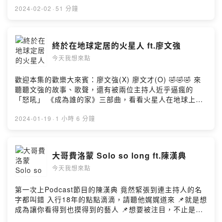
大天IG https://pse.is/qjfny 陳大天YouTube 表演者頻道
＊＊＊＊＊＊＊＊＊＊＊＊＊＊＊ 🔗各大收聽平台：
陶喆-普通朋友 📌 熱愛唱歌、表演的這件事，不是可以輕
2024-02-02
·
51 分鐘
https://pse.is/w6v5c 陳大天YouTube脫口秀頻道
http://www.forward.com.tw/danielchen/podcast/ 📝聽
言放棄的！ 📌 首次參與新單曲的創作+製作，這是一首 ”
https://pse.is/3eljfw --Hosting provided by SoundOn
完節目想給我們留言、拍拍或稱讚
最定緯” 的作品 📌 [乖．壞．怪] 想給大家看升級後新版本
https://youtu.be/XtZy2DN1DKk Albee范乙霏FB
的定緯喔！ 📌 從舞台劇各種角色的演繹中釋放最真實的自
終於在地球定居的火星人 ft.廖文強
https://pse.is/3dz5h4 Albee范乙霏IG
己 📌台語苦手表示：用唱的比用講的來得容易多了 📌期待
https://pse.is/3dvr26 陳大天FB https://pse.is/vurnn 陳
今天我想來點
未來出現新一代台語唱跳歌手-周定緯 Contact 周定緯 FB
大天IG https://pse.is/qjfny 陳大天YouTube 表演者頻道
｜https://www.facebook.com/judychou811 YT｜
https://pse.is/w6v5c 陳大天YouTube脫口秀頻道
https://www.youtube.com/@judychou0811 #今天我想
歡迎本集的歡樂大來賓：廖文強(X) 廖文才(O) 🤣🤣🤣 來
https://pse.is/3eljfw --Hosting provided by SoundOn
來點 #小酒館 #周定緯 ＊＊＊＊＊＊＊＊＊＊＊＊＊＊＊
聽聽文強的故事、歌聲，還有被兩位主持人近乎逼瘋的
＊＊＊＊＊＊＊＊＊＊＊＊＊＊ 🔗各大收聽平台：
「怒吼」 《成為誰的家》三部曲，看看火星人在地球上發
http://www.forward.com.tw/danielchen/podcast/ 📝聽
生了什麼事 📌 成為誰的家 https://youtu.be/iaVq-aX-
完節目想給我們留言、拍拍或稱讚
ICM 📌 戴個牙套結果ㄗㄘㄙ不分，連音準都找不到了QQ
2024-01-19
·
1 小時 6 分鐘
https://youtu.be/b09VrVLUdoM Albee范乙霏FB
📌 離鄉遊子的心情，不願背棄家鄉的矛盾，那是自己的堅
https://pse.is/3dz5h4 Albee范乙霏IG
持 📌 微光 https://youtu.be/A5MHeRAv7AM 📌 即使已
https://pse.is/3dvr26 陳大天FB https://pse.is/vurnn 陳
經有太多同名歌曲，還是想維持一開始創作的初心 📌 做浩
大哥費洛蒙 Solo so long ft.陳漢典
大天IG https://pse.is/qjfny 陳大天YouTube 表演者頻道
瀚的宇宙裡一顆渺小的星 https://youtu.be/FW-
https://pse.is/w6v5c 陳大天YouTube脫口秀頻道
今天我想來點
PVg8ZhSA 📌 允許自己跟別人不一樣、允許有人陪伴自
https://pse.is/3eljfw --Hosting provided by SoundOn
己、允許被接納 📌 從「對抗」到「接受」，不完美的自己
也是一種美好 📌 好歌，獻給知音人~ Contact 廖文強 FB
第一次上Podcast節目的陳漢典 竟然緊張到連主持人的名
｜https://www.facebook.com/WenChiangLiao YT｜
字都叫錯 入行18年的點點滴滴，請聽他娓娓道來 📌就是想
https://www.youtube.com/channel/UCciu3ykBaj7dgEx
成為讓你看得到也摸得到的藝人 📌想要被注目，不止是要
w1P4slgw #今天我想來點 #小酒館 #廖文強 ＊＊＊＊＊＊
有決心和毅力，還要記得吃便當 📌那場經典的模仿PK賽，