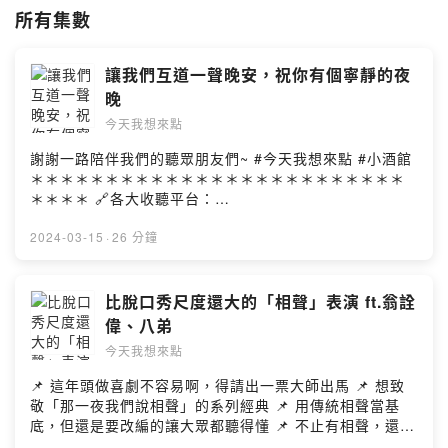
所有集數
讓我們互道一聲晚安，祝你有個寧靜的夜
晚
今天我想來點
謝謝一路陪伴我們的聽眾朋友們~ #今天我想來點 #小酒館
＊＊＊＊＊＊＊＊＊＊＊＊＊＊＊＊＊＊＊＊＊＊＊＊＊
＊＊＊＊ 🔗各大收聽平台：
http://www.forward.com.tw/danielchen/podcast/ 📝聽
完節目想給我們留言、拍拍或稱讚
2024-03-15
·
26 分鐘
https://youtu.be/HPVkT8ZHNkE Albee范乙霏FB
https://pse.is/3dz5h4 Albee范乙霏IG
https://pse.is/3dvr26 陳大天FB https://pse.is/vurnn 陳
比脫口秀尺度還大的「相聲」表演 ft.翁詮
大天IG https://pse.is/qjfny 陳大天YouTube 表演者頻道
偉、八弟
https://pse.is/w6v5c 陳大天YouTube脫口秀頻道
今天我想來點
https://pse.is/3eljfw --Hosting provided by SoundOn
📌 這年頭做喜劇不容易啊，得請出一票大師出馬 📌 想致
敬「那一夜我們說相聲」的系列經典 📌 用傳統相聲當基
底，但還是要改編的讓大眾都聽得懂 📌 不止有相聲，還有
脫口秀及歌廳秀、漫才 📌 用現代表演的方式讓相聲走入大