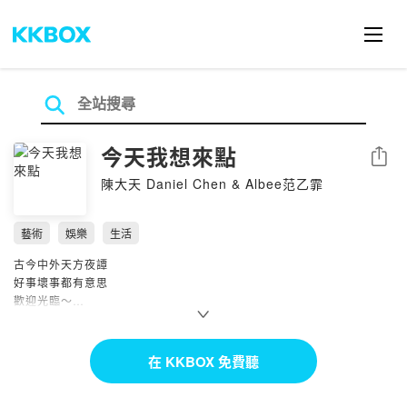
今天我想來點
分享
陳大天 Daniel Chen & Albee范乙霏
藝術
娛樂
生活
古今中外天方夜譚
好事壞事都有意思
歡迎光臨～
今天我想來點－小酒館
--
在 KKBOX 免費聽
Hosting provided by SoundOn