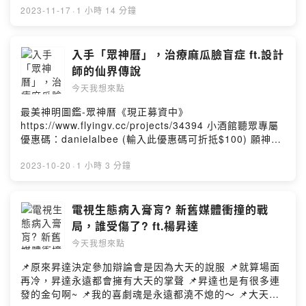
http://www.forward.com.tw/danielchen/podcast/ 📝聽
http://www.forward.com.tw/danielchen/podcast/ 📝聽
係、找到適合的相處方式 📌想在一段關係中付出多少都是
2023-11-17
·
1 小時 14 分鐘
完節目想給我們留言、拍拍或稱讚
完節目想給我們留言、拍拍或稱讚
自己的選擇 📌因為深愛對方，所以願意站在對方的立場思
https://youtu.be/_qSOh1S1t_0 Albee范乙霏FB
https://youtu.be/LFvs5hwmtKU Albee范乙霏FB
考一切 📌懷孕之後害怕自己失去自我 📌看法國作家用黑色
https://pse.is/3dz5h4 Albee范乙霏IG
https://pse.is/3dz5h4 Albee范乙霏IG
幽默描寫撫養智能障礙孩子長大的日常 📌Bio是Social王，
入手「眾神曆」，治療麻瓜臉盲症 ft.設計
https://pse.is/3dvr26 陳大天FB https://pse.is/vurnn 陳
https://pse.is/3dvr26 陳大天FB https://pse.is/vurnn 陳
二歲就在飛機上狂搭訕空姐 📌成人有時會因為怕麻煩，所
師的仙界傳說
大天IG https://pse.is/qjfny 陳大天YouTube 表演者頻道
大天IG https://pse.is/qjfny 陳大天YouTube 表演者頻道
以限制了小孩無限的發展 📌面對兒子竟然還要拿出「演
今天我想來點
https://pse.is/w6v5c 陳大天YouTube脫口秀頻道
https://pse.is/w6v5c 陳大天YouTube脫口秀頻道
技」來 📌敲碗希望林導能出本男友/爸爸視角的書 📌而你
https://pse.is/3eljfw --Hosting provided by SoundOn
https://pse.is/3eljfw --Hosting provided by SoundOn
們心中認為的自由是什麼呢? 林辰唏 仔仔 FB｜
最美神明圖鑑-眾神曆《現正募資中》
https://www.facebook.com/LINCHENSHI022 IG ｜
https://www.flyingv.cc/projects/34394 小酒館聽眾專屬
https://www.instagram.com/2ai2ai/ #今天我想來點 #小
優惠碼：danielalbee (輸入此優惠碼可折抵$100) 願神曆
酒館 #林辰唏 #我們都有體驗自由的能力 ＊＊＊＊＊＊＊
與你同在！ 👁‍🗨本集摘要： 📌麻瓜們還是很羨慕仙女的能
＊＊＊＊＊＊＊＊＊＊＊＊＊＊＊＊＊＊＊＊＊＊ 🔗各大
力啊～ 📌今年萬聖節就來個五路財神趴吧 📌麻瓜Wen竟然
2023-10-20
·
1 小時 3 分鐘
收聽平台：
在深夜看過跟電線桿一樣高的七爺 📌原來看到神跟看到鬼
http://www.forward.com.tw/danielchen/podcast/ 📝聽
一樣都會被嚇到 📌到廟裡總是臉盲的麻瓜們，怎能不入手
完節目想給我們留言、拍拍或稱讚
一本「眾神曆」 📌敬拜神明不要總是臨時抱佛腳啦 📌指南
電視生態病入膏肓? 新舊媒體衝撞的戰
https://youtu.be/UpEnxnE2nzY Albee范乙霏FB
宮的都市傳說：情侶不能一起去拜的廟 📌全銀墨超高成本
局，誰受傷了? ft.楊昇達
https://pse.is/3dz5h4 Albee范乙霏IG
印製的「眾神曆」，連印刷廠都不敢報價 📌神明對自己的
https://pse.is/3dvr26 陳大天FB https://pse.is/vurnn 陳
今天我想來點
外貌也有要求，繪製前還會被指導 📌麻瓜也是會被神明利
大天IG https://pse.is/qjfny 陳大天YouTube 表演者頻道
用通俗的方式來進行提點 📌製作「眾神曆」壓力山大，兩
📌原來昇達決定參加辯論會是因為大天的說服 📌就算場面
https://pse.is/w6v5c 陳大天YouTube脫口秀頻道
人在電話中互吼 📌想投入瘋狂計劃真的需要一點熱血跟衝
再冷，昇達永遠都會擁有大天的掌聲 📌昇達也是有很多連
https://pse.is/3eljfw --Hosting provided by SoundOn
動 📌Wen就是神界知識小百科啦！ 📌用『穢跡金剛打火
發的金句啊~ 📌我的喜劇魂是永遠都澆不熄的～ 📌大天與
機』燃燒所有不潔的事物吧！ 📌原來月老也是有業績壓力