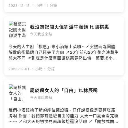
發，千萬不要錯過了喔 請聽白瑜老師分析2024年12星座
https://pse.is/3dvr26 陳大天FB https://pse.is/vurnn 陳
即將迎來的挑戰 ‧頭過全身過的2024年是未來20年的關鍵
2023-12-15
·
1 小時 11 分鐘
大天IG https://pse.is/qjfny 陳大天YouTube 表演者頻道
‧牡羊座：請勇於接受接下來的挑戰 ‧金牛座：主動出擊爭
https://pse.is/w6v5c 陳大天YouTube脫口秀頻道
取自己想要的最重要 ‧雙子座：要照顧一下自己的心理需求
https://pse.is/3eljfw --Hosting provided by SoundOn
喔 ‧巨蟹座：設立目標好好努力吧，不要害怕壓力 ‧獅子
我沒忘記關火但卻淚牛滿麵 ft.張棋惠
座：提高求知欲、多多詢問就能提高財運 ‧處女座：有機會
今天我想來點
遇見心儀的另一半 ‧天秤座：要多多關心情人、照顧家庭 ‧
天蠍座：需要積極的改變 ‧射手座：努力工作也要好好照顧
自己 ‧摩羯座：生活多點彈性、注意人際關係 ‧水瓶座：對
今天的大主廚「棋惠」來小酒館上菜囉~ 📌突然面臨團體
於曾經的決定有動搖，請實施斷捨離 ‧雙魚座：還是要積極
解散的衝擊讓自己迷失了方向 📌20年前和20年後之演藝生
學習新事物 白瑜 心星占星
態大不同 📌到底是什麼畫面讓棋惠竟然出價一萬要求小編
https://www.facebook.com/nascastudio
保留?! 📌陪媽媽抗癌的八年，找回了對人生的熱情與衝勁
https://www.instagram.com/nascabai ✯ 白瑜的全方位
📌從早期的演藝圈邊緣人變成現在的派對召集者 📌踏入烘
2023-12-01
·
1 小時 1 分鐘
占星學 ✯ \ 感謝超過19000位學員支持 / ☽ 10小時、79單
焙料理的世界，找到自己的定位 📌夫妻的感情就像是煮一
元的課程內容帶你全方位解讀自我星盤 ☽ 學會合盤進階技
碗牛肉麵一樣，需要時間品味 📌食譄專輯的籌備工作全部
巧，理解與他人的關係與未來走向 ☽ 透析流年流月的觀
都自己親力親為 📌是笨還是聰明? 讓有上帝視角的棋惠來
屬於瘋女人的「自由」ft.林辰唏
測，理解行星動態變化與個人運勢的關係 ☽ 流年表格、占
說分明 📌棋惠的ㄎ一ㄤ事一籮筐 📌人生不論遇到多少低
星公式，讓占星學成為實用的人生決策工具 👉 限時低於
今天我想來點
潮，都要先愛自己喔~ 張棋惠
45折，越早買越划算！ 👉 結帳輸入小酒館的專屬折扣碼
https://www.facebook.com/windienikki
「daniel300」即可再折300元！ 🔎 課程連結：
https://www.instagram.com/windienikki #今天我想來點
我們小酒館換了新的座位擺設囉~ 仔仔說很像是要算塔羅
https://hi.sat.cool/enAcm #今天我想來點 #小酒館 #白瑜
#小酒館 #張棋惠 #忘記關火 #淚牛滿麵 ＊＊＊＊＊＊＊＊
牌啊 新書：我們都有體驗自由的能力 大天一口氣全看完囉
#全方位占星學 ＊＊＊＊＊＊＊＊＊＊＊＊＊＊＊＊＊＊
＊＊＊＊＊＊＊＊＊＊＊＊＊＊＊＊＊＊＊＊＊ 🔗各大收
～～ 📌和大天的初次見面超級尬還沒話聊 📌「開放式關
＊＊＊＊＊＊＊＊＊＊＊ 🔗各大收聽平台：
聽平台：
係」這詞彙的由來似乎是個謎 📌利用旅行來測試彼此的關