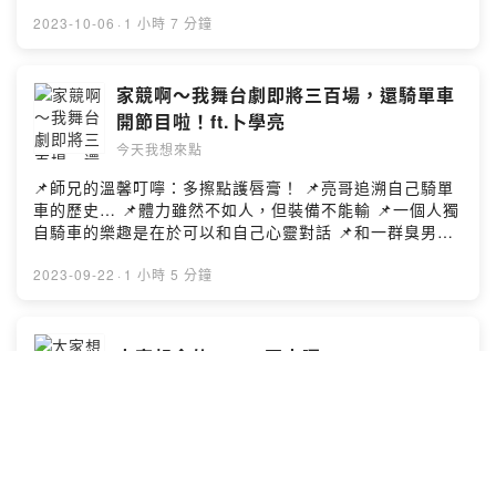
昇達在錄影過程中最佩服對方的一件事 📌爭議眾多的一個
的呀～ 📌完成眾神曆之後兩人最想做的一件事竟然是……
節目是否還能有第二季呢? 📌關於好好說話，昇達表示：
2023-10-06
·
1 小時 7 分鐘
設計師的仙界傳說 https://linktr.ee/ohmygoddd.tw #今天
我還欠某人一個道歉 📌標題殺人的無奈與悲哀 📌其實溝通
我想來點 #小酒館 #設計師的仙界傳說 #眾神曆 ＊＊＊＊
之中最重要的應該就是「好好傾聽」 📌幽默與尖銳的分
＊＊＊＊＊＊＊＊＊＊＊＊＊＊＊＊＊＊＊＊＊＊＊＊＊
際、傳統媒體與網路媒體的矛盾 📌幽默沒有課本，請拋開
家競啊～我舞台劇即將三百場，還騎單車
🔗各大收聽平台：
各種謠言或成見，一起接受更多挑戰吧 #今天我想來點 #小
開節目啦！ft.卜學亮
http://www.forward.com.tw/danielchen/podcast/ 📝聽
酒館 #楊昇達 #全明星辯論會 ＊＊＊＊＊＊＊＊＊＊＊＊
完節目想給我們留言、拍拍或稱讚
今天我想來點
＊＊＊＊＊＊＊＊＊＊＊＊＊＊＊＊＊ 🔗各大收聽平台：
https://youtu.be/XxEzcfmhvB0 Albee范乙霏FB
http://www.forward.com.tw/danielchen/podcast/ 📝聽
📌師兄的溫馨叮嚀：多擦點護唇膏！ 📌亮哥追溯自己騎單
https://pse.is/3dz5h4 Albee范乙霏IG
完節目想給我們留言、拍拍或稱讚
車的歷史… 📌體力雖然不如人，但裝備不能輸 📌一個人獨
https://pse.is/3dvr26 陳大天FB https://pse.is/vurnn 陳
https://youtu.be/rNWByvie77w Albee范乙霏FB
自騎車的樂趣是在於可以和自己心靈對話 📌和一群臭男生
大天IG https://pse.is/qjfny 陳大天YouTube 表演者頻道
https://pse.is/3dz5h4 Albee范乙霏IG
的群體生活好像恢復了單身?! 📌群組的早安圖也是會有濕
https://pse.is/w6v5c 陳大天YouTube脫口秀頻道
https://pse.is/3dvr26 陳大天FB https://pse.is/vurnn 陳
背秀的喔 📌環島的方式百百種，也可以深入旅遊認識台灣
2023-09-22
·
1 小時 5 分鐘
https://pse.is/3eljfw --Hosting provided by SoundOn
大天IG https://pse.is/qjfny 陳大天YouTube 表演者頻道
📌舞台劇演著演著，劇中角色也內化到自己的生活中了 📌
https://pse.is/w6v5c 陳大天YouTube脫口秀頻道
Albee強烈警告：看最後14堂星期二的課一定要帶衛生紙
https://pse.is/3eljfw --Hosting provided by SoundOn
📌在不同的時期帶著不同的人生經歷去看戲都有不同的收
大家想念的Albee回來囉
獲 📌即將突破三百場的過程，場場都不同 📌亮哥就像寶可
今天我想來點
夢一樣，在時間的推進下被金老師收服了 📌越接近金士傑
就越佩服金士傑 📌亮哥抗拒變老：我心裡還住了一個小孩
啊 📌希望越來越多觀眾一起走進莫利教授的課堂之中 騎
許久不見的Albee終於回歸小酒館了 大家想念他開朗的笑
吧！哈林小隊 每周日 20：00 台視主頻 最後14堂星期二
聲嗎? 📌回台灣半個月，進棚錄音才覺得自己Landing了
的課〈購票傳送門〉 https://tixfun.com/UTK0201_?
📌台灣最近竟然在熱議穿瑜珈褲外出究竟適不適合 📌容貌