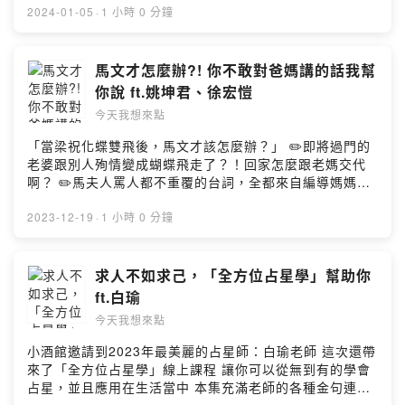
＊＊＊＊＊＊＊＊＊＊＊＊＊＊＊＊＊＊＊＊＊＊＊ 🔗各
讓大天輸得心服口服 (上) https://youtu.be/wzIk7Im-ZeM
2024-01-05
·
1 小時 0 分鐘
大收聽平台：
(下) https://youtu.be/KRJN-Sg30nQ 📌有機會經歷挫折
http://www.forward.com.tw/danielchen/podcast/ 📝聽
才有機會變得更強大 📌大哥費洛蒙
完節目想給我們留言、拍拍或稱讚
https://youtu.be/oAHS4b8OyZk 📌用自己喜歡的面向去
馬文才怎麼辦?! 你不敢對爸媽講的話我幫
https://youtu.be/FYseOHyXcLY Albee范乙霏FB
擴散，讓更多人知道不同的自己 📌Solo so long 是終於明
你說 ft.姚坤君、徐宏愷
https://pse.is/3dz5h4 Albee范乙霏IG
白自己其實不是孤軍奮戰 完整版MV：
今天我想來點
https://pse.is/3dvr26 陳大天FB https://pse.is/vurnn 陳
https://youtu.be/ZkQXI0QgTYo 📌在搞笑與正經之間的
大天IG https://pse.is/qjfny 陳大天YouTube 表演者頻道
切換自如，是花費很多力氣調整而來的 📌只要自己覺得
「當梁祝化蝶雙飛後，馬文才該怎麼辦？」 ✏️即將過門的
https://pse.is/w6v5c 陳大天YouTube脫口秀頻道
好、覺得開心那就對了，自在最重要！ Contact 陳漢典
老婆跟別人殉情變成蝴蝶飛走了？！回家怎麼跟老媽交代
https://pse.is/3eljfw --Hosting provided by SoundOn
FB｜https://www.facebook.com/hankchen0706 YT｜
啊？ ✏️馬夫人罵人都不重覆的台詞，全都來自編導媽媽罵
https://www.youtube.com/@hankchen1942 #今天我想
自己的逐字稿？ ✏️還有出場沒多久就領便當的女主角、罹
來點 #小酒館 #陳漢典 ＊＊＊＊＊＊＊＊＊＊＊＊＊＊＊
患PTSD症候群的丫鬟、面臨轉職危機的書僮… 各種腦洞
2023-12-19
·
1 小時 0 分鐘
＊＊＊＊＊＊＊＊＊＊＊＊＊＊ 🔗各大收聽平台：
大開的角色情節，絕對讓你欲罷不能 立即購票，前進劇
http://www.forward.com.tw/danielchen/podcast/ 📝聽
場〉〉〉
完節目想給我們留言、拍拍或稱讚
https://www.opentix.life/event/171023750601428992
求人不如求己，「全方位占星學」幫助你
https://youtu.be/SAxmhoQkSyw Albee范乙霏FB
1 #今天我想來點 #小酒館 #馬文才怎麼辦 #姚坤君 #陳家
ft.白瑜
https://pse.is/3dz5h4 Albee范乙霏IG
聲工作室 ＊＊＊＊＊＊＊＊＊＊＊＊＊＊＊＊＊＊＊＊＊
https://pse.is/3dvr26 陳大天FB https://pse.is/vurnn 陳
今天我想來點
＊＊＊＊＊＊＊＊ 🔗各大收聽平台：
大天IG https://pse.is/qjfny 陳大天YouTube 表演者頻道
http://www.forward.com.tw/danielchen/podcast/ 📝聽
小酒館邀請到2023年最美麗的占星師：白瑜老師 這次還帶
https://pse.is/w6v5c 陳大天YouTube脫口秀頻道
完節目想給我們留言、拍拍或稱讚
來了「全方位占星學」線上課程 讓你可以從無到有的學會
https://pse.is/3eljfw --Hosting provided by SoundOn
https://youtu.be/Oikx1TtQkSg Albee范乙霏FB
占星，並且應用在生活當中 本集充滿老師的各種金句連
https://pse.is/3dz5h4 Albee范乙霏IG