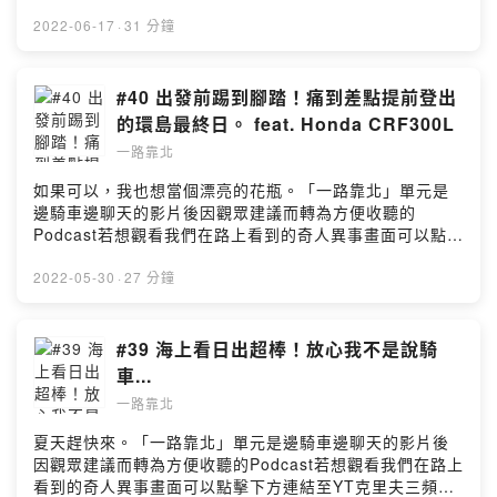
克里夫三頻道觀看→本集YouTube影片連結點這裡←留言
告訴我你對這一集的想法：
2022-06-17
·
31 分鐘
https://open.firstory.me/user/ckokwem9fapya0871g4
b0kbzv/comments☀ 歡迎到以下頻道及粉絲專頁追蹤及
訂閱 ☀克里夫三 YouTube頻道莊政威 Cliff Chuang （小
#40 出發前踢到腳踏！痛到差點提前登出
三）Facebook粉絲專頁Bike IN 機車資訊網 YouTube頻
的環島最終日。 feat. Honda CRF300L
道Bike In 機車資訊網 Facebook粉絲專頁Powered by
一路靠北
Firstory Hosting
如果可以，我也想當個漂亮的花瓶。「一路靠北」單元是
邊騎車邊聊天的影片後因觀眾建議而轉為方便收聽的
Podcast若想觀看我們在路上看到的奇人異事畫面可以點擊
下方連結至YT克里夫三頻道觀看→本集YouTube影片連結
點這裡←留言告訴我你對這一集的想法：
2022-05-30
·
27 分鐘
https://open.firstory.me/user/ckokwem9fapya0871g4
b0kbzv/comments☀ 歡迎到以下頻道及粉絲專頁追蹤及
訂閱 ☀克里夫三 YouTube頻道莊政威 Cliff Chuang （小
#39 海上看日出超棒！放心我不是說騎
三）Facebook粉絲專頁Bike IN 機車資訊網 YouTube頻
車...
道Bike In 機車資訊網 Facebook粉絲專頁Powered by
一路靠北
Firstory Hosting
夏天趕快來。「一路靠北」單元是邊騎車邊聊天的影片後
因觀眾建議而轉為方便收聽的Podcast若想觀看我們在路上
看到的奇人異事畫面可以點擊下方連結至YT克里夫三頻道