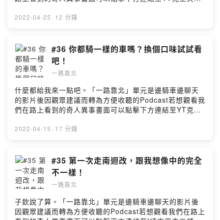
頻道觀看→本集YouTube影片連結點這裡←留言告訴我你
對這一集的想法：
2022-04-25
·
12 分鐘
https://open.firstory.me/user/ckokwem9fapya0871g4
b0kbzv/comments☀ 歡迎到以下頻道及粉絲專頁追蹤及
訂閱 ☀克里夫三 YouTube頻道莊政威 Cliff Chuang （小
#36 你都騎一樣的車嗎？換個口味試試看
三）Facebook粉絲專頁Bike IN 機車資訊網 YouTube頻
吧！
道Bike In 機車資訊網 Facebook粉絲專頁Powered by
一路靠北
Firstory Hosting
什麼都給我來一點吧。「一路靠北」單元是邊騎車邊聊天
的影片後因觀眾建議而轉為方便收聽的Podcast若想觀看我
們在路上看到的奇人異事畫面可以點擊下方連結至YT克里
夫三頻道觀看→本集YouTube影片連結點這裡←留言告訴
我你對這一集的想法：
2022-04-15
·
17 分鐘
https://open.firstory.me/user/ckokwem9fapya0871g4
b0kbzv/comments☀ 歡迎到以下頻道及粉絲專頁追蹤及
訂閱 ☀克里夫三 YouTube頻道莊政威 Cliff Chuang （小
#35 第一次走南迴改，跟我想像中的完全
三）Facebook粉絲專頁Bike IN 機車資訊網 YouTube頻
不一樣！
道Bike In 機車資訊網 Facebook粉絲專頁Powered by
一路靠北
Firstory Hosting
子欽說了算。「一路靠北」單元是邊騎車邊聊天的影片後
因觀眾建議而轉為方便收聽的Podcast若想觀看我們在路上