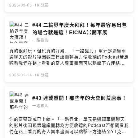
追蹤及訂閱 ☀克里夫三 YouTube頻道莊政威 Cliff
2025-03-05
·
19 分鐘
Chuang （小三）Facebook粉絲專頁Bike IN 機車資訊網
YouTube頻道Bike In 機車資訊網 Facebook粉絲專頁
Powered by Firstory Hosting
#44 二輪界年度大拜拜！每年最容易出包
的場合就是這！EICMA米蘭車展
一路靠北
真的很好玩，但也真的好累….「一路靠北」單元是邊騎車
邊聊天的影片後因觀眾建議而轉為方便收聽的Podcast若想
觀看我們在路上看到的奇人異事畫面可以點擊下方連結至
YT克里夫三頻道觀看→本集YouTube影片連結點這裡←☀
歡迎到以下頻道及粉絲專頁追蹤及訂閱 ☀克里夫三
2025-01-14
·
16 分鐘
YouTube頻道莊政威 Cliff Chuang （小三）Facebook粉
絲專頁Bike IN 機車資訊網 YouTube頻道Bike In 機車資
訊網 Facebook粉絲專頁Powered by Firstory Hosting
#43 連載重開！那些年的大會師荒唐事！
一路靠北
你的富堅政威已上線。「一路靠北」單元是邊騎車邊聊天
的影片後因觀眾建議而轉為方便收聽的Podcast若想觀看我
們在路上看到的奇人異事畫面可以點擊下方連結至YT克里
夫三頻道觀看→本集YouTube影片連結點這裡←☀ 歡迎到