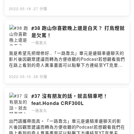
觀看→本集YouTube影片連結點這裡←留言告訴我你對這
一集的想法：
2022-05-18
·
27 分鐘
https://open.firstory.me/user/ckokwem9fapya0871g4
b0kbzv/comments☀ 歡迎到以下頻道及粉絲專頁追蹤及
訂閱 ☀克里夫三 YouTube頻道莊政威 Cliff Chuang （小
#38 跑山你喜歡晚上還是白天？ 打鳥燈就
三）Facebook粉絲專頁Bike IN 機車資訊網 YouTube頻
是欠罵！
道Bike In 機車資訊網 Facebook粉絲專頁Powered by
一路靠北
Firstory Hosting
我是希望先把燈修好..「一路靠北」單元是邊騎車邊聊天的
影片後因觀眾建議而轉為方便收聽的Podcast若想觀看我們
在路上看到的奇人異事畫面可以點擊下方連結至YT克里夫
三頻道觀看→本集YouTube影片連結點這裡←留言告訴我
你對這一集的想法：
2022-05-10
·
28 分鐘
https://open.firstory.me/user/ckokwem9fapya0871g4
b0kbzv/comments☀ 歡迎到以下頻道及粉絲專頁追蹤及
訂閱 ☀克里夫三 YouTube頻道莊政威 Cliff Chuang （小
#37 沒有朋友的話，就去騎車吧！
三）Facebook粉絲專頁Bike IN 機車資訊網 YouTube頻
feat.Honda CRF300L
道Bike In 機車資訊網 Facebook粉絲專頁Powered by
一路靠北
Firstory Hosting
出門請攜帶雨具。「一路靠北」單元是邊騎車邊聊天的影
片後因觀眾建議而轉為方便收聽的Podcast若想觀看我們在
路上看到的奇人異事畫面可以點擊下方連結至YT克里夫三