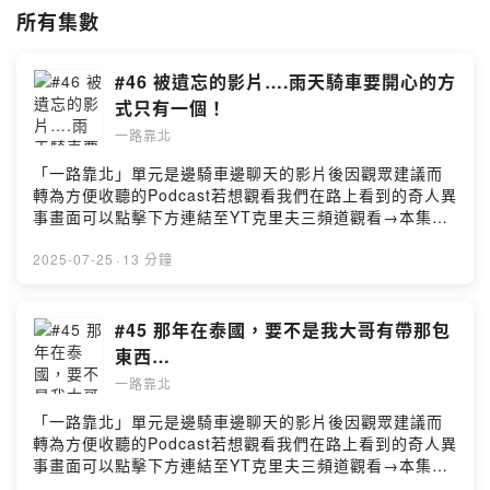
所有集數
#46 被遺忘的影片….雨天騎車要開心的方
式只有一個！
一路靠北
「一路靠北」單元是邊騎車邊聊天的影片後因觀眾建議而
轉為方便收聽的Podcast若想觀看我們在路上看到的奇人異
事畫面可以點擊下方連結至YT克里夫三頻道觀看→本集
YouTube影片連結點這裡←☀ 歡迎到以下頻道及粉絲專頁
追蹤及訂閱 ☀克里夫三 YouTube頻道莊政威 Cliff
2025-07-25
·
13 分鐘
Chuang （小三）Facebook粉絲專頁Bike IN 機車資訊網
YouTube頻道Bike In 機車資訊網 Facebook粉絲專頁
Powered by Firstory Hosting
#45 那年在泰國，要不是我大哥有帶那包
東西…
一路靠北
「一路靠北」單元是邊騎車邊聊天的影片後因觀眾建議而
轉為方便收聽的Podcast若想觀看我們在路上看到的奇人異
事畫面可以點擊下方連結至YT克里夫三頻道觀看→本集
YouTube影片連結點這裡←☀ 歡迎到以下頻道及粉絲專頁