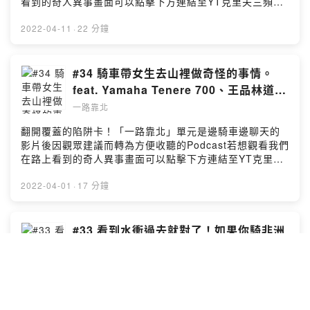
看到的奇人異事畫面可以點擊下方連結至YT克里夫三頻道
觀看→本集YouTube影片連結點這裡←留言告訴我你對這
一集的想法：
2022-04-11
·
22 分鐘
https://open.firstory.me/user/ckokwem9fapya0871g4
b0kbzv/comments☀ 歡迎到以下頻道及粉絲專頁追蹤及
訂閱 ☀克里夫三 YouTube頻道莊政威 Cliff Chuang （小
#34 騎車帶女生去山裡做奇怪的事情。
三）Facebook粉絲專頁Bike IN 機車資訊網 YouTube頻
feat. Yamaha Tenere 700、王品林道、
道Bike In 機車資訊網 Facebook粉絲專頁Powered by
@昆娜 Queena TV
一路靠北
Firstory Hosting
翻開覆蓋的陷阱卡！「一路靠北」單元是邊騎車邊聊天的
影片後因觀眾建議而轉為方便收聽的Podcast若想觀看我們
在路上看到的奇人異事畫面可以點擊下方連結至YT克里夫
三頻道觀看→本集YouTube影片連結點這裡←留言告訴我
你對這一集的想法：
2022-04-01
·
17 分鐘
https://open.firstory.me/user/ckokwem9fapya0871g4
b0kbzv/comments☀ 歡迎到以下頻道及粉絲專頁追蹤及
訂閱 ☀克里夫三 YouTube頻道莊政威 Cliff Chuang （小
#33 看到水衝過去就對了！如果你騎非洲
三）Facebook粉絲專頁Bike IN 機車資訊網 YouTube頻
雙的話啦… feat.Honda Africa Twin
道Bike In 機車資訊網 Facebook粉絲專頁Powered by
Adventure Sports
一路靠北
Firstory Hosting
就噴你滿臉！「一路靠北」單元是邊騎車邊聊天的影片後
因觀眾建議而轉為方便收聽的Podcast若想觀看我們在路上