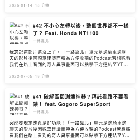
以下頻道及粉絲專頁追蹤及訂閱 ☀克里夫三 YouTube頻道
2025-01-14
·
15 分鐘
莊政威 Cliff Chuang （小三）Facebook粉絲專頁Bike IN
機車資訊網 YouTube頻道Bike In 機車資訊網 Facebook
粉絲專頁Powered by Firstory Hosting
#42 不小心左轉以後，整個世界都不一樣
了？ Feat. Honda NT1100
一路靠北
我忘記這部片還沒上了。「一路靠北」單元是邊騎車邊聊
天的影片後因觀眾建議而轉為方便收聽的Podcast若想觀看
我們在路上看到的奇人異事畫面可以點擊下方連結至YT克
里夫三頻道觀看→本集YouTube影片連結點這裡←☀ 歡迎
到以下頻道及粉絲專頁追蹤及訂閱 ☀克里夫三 YouTube頻
2022-07-05
·
19 分鐘
道莊政威 Cliff Chuang （小三）Facebook粉絲專頁Bike
IN 機車資訊網 YouTube頻道Bike In 機車資訊網
Facebook粉絲專頁Powered by Firstory Hosting
#41 破解區間測速神器？拜託看路不要看
錶！ feat. Gogoro SuperSport
一路靠北
突然發現定速真是好功能！「一路靠北」單元是邊騎車邊
聊天的影片後因觀眾建議而轉為方便收聽的Podcast若想觀
看我們在路上看到的奇人異事畫面可以點擊下方連結至YT