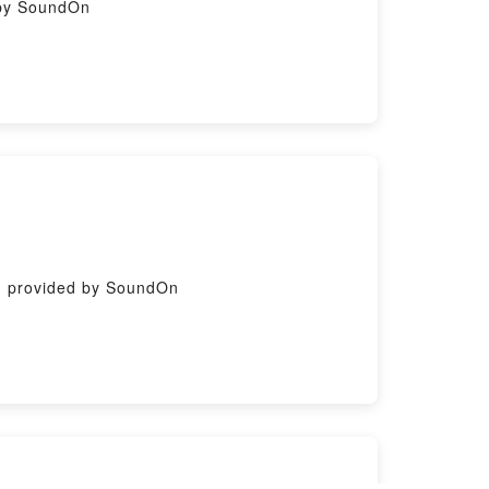
ed by SoundOn
ing provided by SoundOn