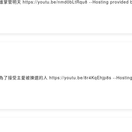
道書 第11章 背景詩歌：我知誰掌管明天 https://youtu.be/nmd0bLtRqu8 --Hosting provid
道書 第10章 背景詩歌：你是為了接受主愛被揀選的人 https://youtu.be/8r4KqEhjp8s --Host