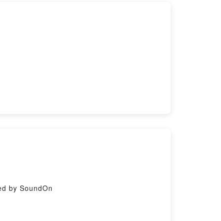
xxx….」 ，來完成自己的QT。
，關懷與代禱。
vided by SoundOn