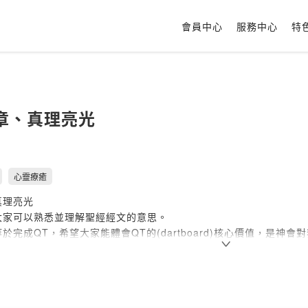
會員中心
服務中心
特
章、真理亮光
心靈療癒
真理亮光
大家可以熟悉並理解聖經經文的意思。
於完成QT，希望大家能體會QT的(dartboard)核心價值，是神會
的聖經，依照當天進度讀過至少一次，
下一天一章 真理亮光聽完錄音，