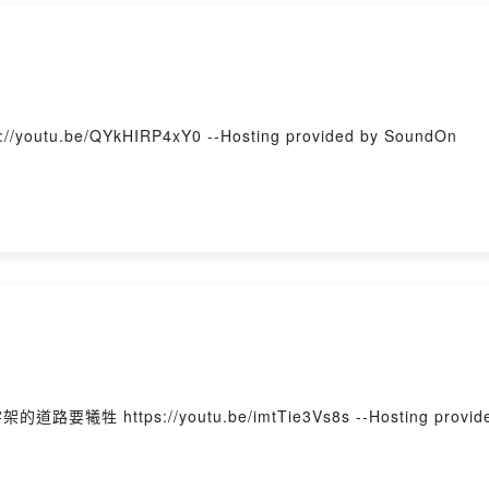
屬靈日記(紙本或是使用手機電腦)上，寫下今天神對我說的一句話：「x
請在自己的小組群組裡分享「神對我說了什麼」，與組員有神話語的互動
一起養成靈修的好習慣，並與神建立真實堅固的關係。
福音 第9章 基督的心 https://youtu.be/QYkHIRP4xY0 --Hosting provided by SoundOn
ovided by SoundOn
馬可福音 第8章 背景詩歌：十字架的道路要犧牲 https://youtu.be/imtTie3Vs8s --Hosting pro