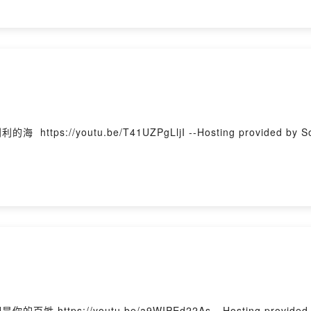
可福音 第7章 背景詩歌：加利利的海 https://youtu.be/T41UZPgLljI --Hosting provided b
馬可福音 第6章 背景詩歌：我們是你的百姓 https://youtu.be/a9WIPEd22As --Hosting provi