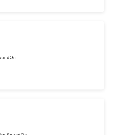
y SoundOn
ded by SoundOn