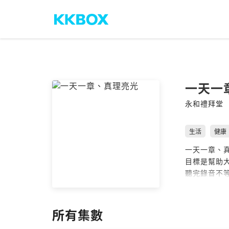
一天一
永和禮拜堂
生活
健康
一天一章、
目標是幫助
聽完錄音不等
(一) 步驟：
1.打開自己
所有集數
2.然後再按