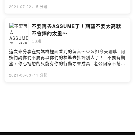
想要當一個怎麼樣的榜樣？媽媽們都一直因為身邊的人說
的話被情緒勒索,可是誰來為你想呢？來和ＯＳ姐聊聊吧！
2021-07-22
·
15 分鐘
歡迎大家一起來留言討論～IG: OSJIEXPowered by
Firstory Hosting
不要再去ASSUME了！期望不要太高就
不會摔的太重～
OS姐
這次來分享在媽媽群裡面看到的留言～ＯＳ姐今天聊聊- 阿
姨們請你們不要再以你們的標準去批評別人了！- 不要有期
望，你心裡想的只能有你的行動才會成真- 老公回家不幫
忙，讓你很火大？要怎麼去面對心裡的不開心?- 你有沒有
常常”ASSUME" (假想）某些事呢？歡迎大家一起來留言討
2021-06-03
·
11 分鐘
論～IG: OSJIEXPowered by Firstory Hosting