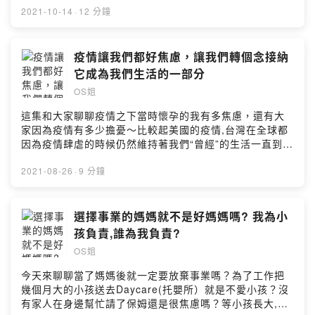
次。最後和大家分享，我怎麼調整心態。Live in the
我討厭的"洛杉磯"生活! 告訴你們不要再羨慕啦~ 你們的生
2021-10-14
·
12 分鐘
moment.歡迎大家留言討論～也可以在ＩＧ：
活才比較好吧!如果你有話要說~ 可以到我的IG上留言
OSJIEXPowered by Firstory Hosting
喔!IG: OSJIEXPowered by Firstory Hosting
疫情讓我們都好焦慮，讓我們轉個念接納
它成為我們生活的一部分
OS姐
這集和大家聊聊疫情之下當時懷孕的我有多焦慮，還有大
家因為疫情有多少擔憂～比較起美國的疫情,台灣在全球都
因為疫情肆虐的時候仍然維持著我們“曾經”的生活一直到最
近～說起來其實是很幸福了～現在大家都在說我們要學習
認識這個new normal，也就是學習和病毒共存。可是我們
2021-08-26
·
9 分鐘
應該先面對我們的焦慮～然後再去面對這個全新的改變
吧！和大家分享我焦慮時候的小技巧～也歡迎大家一起討
論喔！歡迎大家到我的ＩＧ留言 追蹤喔～IG:
選擇事業的媽媽就不是好媽媽嗎? 我為小
OSJIEXPowered by Firstory Hosting
孩負責,誰為我負責?
OS姐
今天來聊聊當了媽媽後就一定要放棄事業嗎？為了工作把
幾個月大的小孩送去Daycare(托嬰所）就是不愛小孩？沒
有家人在身邊幫忙請了保姆還是很焦慮嗎？等小孩長大,你