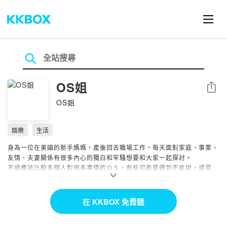
OS姐
分享
OS姐
娛樂
生活
身為一位在美國的新手媽媽，產後回去職場工作，每天面對家庭、事業、
友情、夫妻關係有很多內心的獨白和牢騷想要和大家一起探討。
不過應該比較多個人對很多事情的ＯＳ，有些可能是遇到不能說，或是衝
動說出口。
作為一個不完美的媽媽，不完美的情人，就是想要發發牢騷呀！
想要找遇到同樣問題的你們！並一起抱怨個夠吧！
在 KKBOX 免費聽
Powered by Firstory Hosting