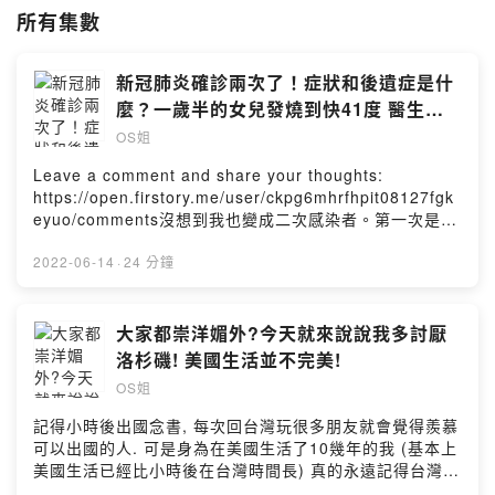
所有集數
新冠肺炎確診兩次了！症狀和後遺症是什
麼？一歲半的女兒發燒到快41度 醫生和
我們說新冠只是普通感冒？順便聊聊美國
OS姐
兒童醫療
Leave a comment and share your thoughts:
https://open.firstory.me/user/ckpg6mhrfhpit08127fgk
eyuo/comments沒想到我也變成二次感染者。第一次是12
月份底的時候，才剛過了六個月！所以說得過不代表不會
再得。可是真的很多人很焦慮，我也情緒崩潰了一次，而
2022-06-14
·
24 分鐘
且我也懷疑我有點慢性新冠。這次沒有像第一次幸運只有
我一個人確診，而是我們全家都確診了（包括1歲半的女
兒）。不過最近美國小朋友普通感冒也很嚴重，但是謹慎
大家都崇洋媚外?今天就來說說我多討厭
啟建我們還是去了醫院。因為中間有發燒到快要41度，所
洛杉磯! 美國生活並不完美!
以後來還去了第二次。結果超傻眼的美國醫生竟然和我們
OS姐
說“沒有新冠只有流感”！還有面對台灣這麼多小孩重症確
診，醫生竟然和我說，美國沒有這個情況！我根本被種族
記得小時後出國念書, 每次回台灣玩很多朋友就會覺得羨慕
歧視了！所以要來來講講我們去醫院的經驗，還有我中獎
可以出國的人. 可是身為在美國生活了10幾年的我 (基本上
兩次的身體狀況差異。另外面對疫情世界焦慮症的人數倍
美國生活已經比小時後在台灣時間長) 真的永遠記得台灣的
增，我也覺得超級無奈，因為就算再多防護，還是確診兩
好呀!今天就要大膽的DISS我討厭的美國生活!列出了五點