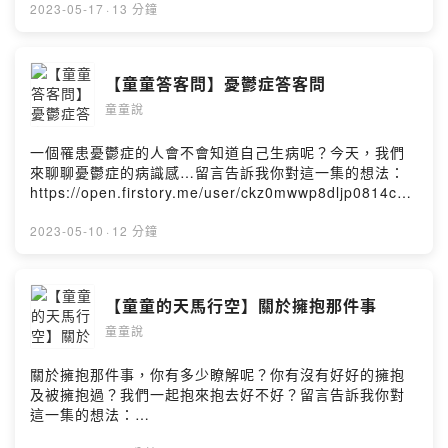
Hosting
Promoted by：https://www.youtube.com/watch?
https://open.firstory.me/user/ckz0mwwp8dljp0814cxz
2023-05-17
·
13 分鐘
v=RSh3i_OtKYQ&t=0sAudio Source：샛별 - Cozy
u6sth/comments●追蹤
PlaceMusic Promoted by：
FBhttps://m.facebook.com/kiritalk●追蹤
https://youtu.be/MTiw8xl8NSUAudio Source：샛별 -
IGhttps://www.instagram.com/kiri_5714/●聯絡信箱
【童童答客問】憂鬱症答客問
일요일 오후Music Promoted by：
kiri5714@gmail.com●購書平台《給魔法主人的信》電子
https://youtu.be/lYoGwFrL5LIAudio Source：
童童說
書https://play.google.com/store/books/details?
KittyMusic Promoted by：
id=Xs02DwAAQBAJ《勇敢，來自疼痛》
https://youtu.be/1Ay26gOdrl0Audio Source： Angel’s
https://www.books.com.tw/products/0010674374?
一個罹患憂鬱症的人會不會知道自己生病呢？今天，我們
Dream - Aakash GandhiMusic Promoted by：
sloc=main●故事背景音樂Audio Source：Roa-
來聊聊憂鬱症的病識感…留言告訴我你對這一集的想法：
https://bgmfree.page.link/BGMPowered by Firstory
LightsMusic Promoted by：
https://open.firstory.me/user/ckz0mwwp8dljp0814cxz
Hosting
https://soundcloud.com/roa_music1031Audio
u6sth/comments●追蹤
Source：Departure by Ghostrifter OfficialMusic
FBhttps://m.facebook.com/kiritalk●追蹤
2023-05-10
·
12 分鐘
Promoted by：https://www.youtube.com/watch?
IGhttps://www.instagram.com/kiri_5714/●聯絡信箱
v=RSh3i_OtKYQ&t=0sAudio Source：샛별 - Cozy
kiri5714@gmail.com●購書平台《給魔法主人的信》電子
PlaceMusic Promoted by：
書https://play.google.com/store/books/details?
【童童的天馬行空】關於擁抱那件事
https://youtu.be/MTiw8xl8NSUAudio Source：샛별 -
id=Xs02DwAAQBAJ《勇敢，來自疼痛》
일요일 오후Music Promoted by：
童童說
https://www.books.com.tw/products/0010674374?
https://youtu.be/lYoGwFrL5LIAudio Source：
sloc=main●故事背景音樂Audio Source：Roa-
KittyMusic Promoted by：
LightsMusic Promoted by：
關於擁抱那件事，你有多少瞭解呢？你有沒有好好的擁抱
https://youtu.be/1Ay26gOdrl0Audio Source： Angel’s
https://soundcloud.com/roa_music1031Audio
及被擁抱過？我們一起抱來抱去好不好？留言告訴我你對
Dream - Aakash GandhiMusic Promoted by：
Source：Departure by Ghostrifter OfficialMusic
這一集的想法：
https://bgmfree.page.link/BGMPowered by Firstory
Promoted by：https://www.youtube.com/watch?
https://open.firstory.me/user/ckz0mwwp8dljp0814cxz