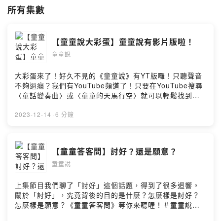
所有集數
【童童說大彩蛋】童童說有影片版啦！
童童說
大彩蛋來了！好久不見的《童童說》有YT版囉！只聽聲音
不夠過癮？我們有YouTube頻道了！只要在YouTube搜尋
〈童話變奏曲〉或〈童童的天馬行空〉就可以輕鬆找到
了。歡迎訂閱按讚分享開啟小鈴鐺影片大彩蛋目前已有四
集，不定期更新中…●訂閱
2023-12-14
·
6 分鐘
YouTubehttps://www.youtube.com/kiritalk留言告訴我你
對這一集的想法：
https://open.firstory.me/user/ckz0mwwp8dljp0814cxz
【童童答客問】討好？還是願意？
u6sth/comments●追蹤
童童說
FBhttps://m.facebook.com/kiritalk●追蹤
IGhttps://www.instagram.com/kiri_5714/●聯絡信箱
kiri5714@gmail.com●購書平台《給魔法主人的信》電子
上集節目我們聊了「討好」這個話題，得到了很多迴響。
書https://play.google.com/store/books/details?
關於「討好」，究竟背後的目的是什麼？怎麼樣是討好？
id=Xs02DwAAQBAJ《勇敢，來自疼痛》
怎麼樣是願意？《童童答客問》等你來聽喔！＃童童說＃
https://www.books.com.tw/products/0010674374?
童童答客問＃討好＃願意＃在乎留言告訴我你對這一集的