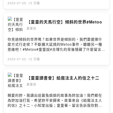
Source：Departure by Ghostrifter OfficialMusic
u6sth/comments●追蹤
2023-07-05
·
13 分鐘
Hosting
Promoted by：https://www.youtube.com/watch?
FBhttps://m.facebook.com/kiritalk●追蹤
v=RSh3i_OtKYQ&t=0sAudio Source：샛별 - Cozy
IGhttps://www.instagram.com/kiri_5714/●聯絡信箱
PlaceMusic Promoted by：
kiri5714@gmail.com●購書平台《給魔法主人的信》電子
【童童的天馬行空】傾斜的世界#Metoo
https://youtu.be/MTiw8xl8NSUAudio Source：샛별 -
書https://play.google.com/store/books/details?
일요일 오후Music Promoted by：
童童說
id=Xs02DwAAQBAJ《勇敢，來自疼痛》
https://youtu.be/lYoGwFrL5LIAudio Source：
https://www.books.com.tw/products/0010674374?
KittyMusic Promoted by：
sloc=main●故事背景音樂Audio Source：Roa-
你見過傾斜的世界嗎？如果世界是傾斜的，我們要選擇什
https://youtu.be/1Ay26gOdrl0Audio Source： Angel’s
LightsMusic Promoted by：
麼方式行走呢？不斷擴大延燒的Metoo事件，聽聽另一種
Dream - Aakash GandhiMusic Promoted by：
https://soundcloud.com/roa_music1031Audio
思維吧！#Metoo#童童說#合理化的背後隱藏了什麼留言告
https://bgmfree.page.link/BGMPowered by Firstory
Source：Departure by Ghostrifter OfficialMusic
訴我你對這一集的想法：
Hosting
Promoted by：https://www.youtube.com/watch?
https://open.firstory.me/user/ckz0mwwp8dljp0814cxz
2023-07-02
·
12 分鐘
v=RSh3i_OtKYQ&t=0sAudio Source：샛별 - Cozy
u6sth/comments●追蹤
PlaceMusic Promoted by：
FBhttps://m.facebook.com/kiritalk●追蹤
https://youtu.be/MTiw8xl8NSUAudio Source：샛별 -
IGhttps://www.instagram.com/kiri_5714/●聯絡信箱
【童童讀書會】給魔法主人的信之十二
일요일 오후Music Promoted by：
kiri5714@gmail.com●購書平台《給魔法主人的信》電子
https://youtu.be/lYoGwFrL5LIAudio Source：
童童說
書https://play.google.com/store/books/details?
KittyMusic Promoted by：
id=Xs02DwAAQBAJ《勇敢，來自疼痛》
https://youtu.be/1Ay26gOdrl0Audio Source： Angel’s
https://www.books.com.tw/products/0010674374?
親愛的妳，我讀出這篇兔姐姐的故事為妳加油！我們都在
Dream - Aakash GandhiMusic Promoted by：
sloc=main●故事背景音樂Audio Source：Roa-
為妳加油打氣，希望妳平安歸來。故事來自《給魔法主人
https://bgmfree.page.link/BGMPowered by Firstory
LightsMusic Promoted by：
的信》之十二，小知堂出版；童童著。留言告訴我你對這
Hosting
https://soundcloud.com/roa_music1031Audio
一集的想法：