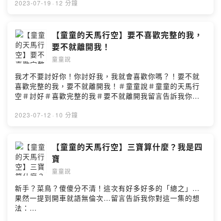
sloc=main●故事背景音樂Audio Source：Roa-
想法：
2023-07-19
·
12 分鐘
LightsMusic Promoted by：
https://open.firstory.me/user/ckz0mwwp8dljp0814cxz
https://soundcloud.com/roa_music1031Audio
u6sth/comments●追蹤
Source：Departure by Ghostrifter OfficialMusic
FBhttps://m.facebook.com/kiritalk●追蹤
【童童的天馬行空】要不喜歡完整的我，
Promoted by：https://www.youtube.com/watch?
IGhttps://www.instagram.com/kiri_5714/●聯絡信箱
要不就離開我！
v=RSh3i_OtKYQ&t=0sAudio Source：샛별 - Cozy
kiri5714@gmail.com●購書平台《給魔法主人的信》電子
童童說
PlaceMusic Promoted by：
書https://play.google.com/store/books/details?
https://youtu.be/MTiw8xl8NSUAudio Source：샛별 -
id=Xs02DwAAQBAJ《勇敢，來自疼痛》
我才不要討好你！你討好我，我就會喜歡你嗎？！要不就
일요일 오후Music Promoted by：
https://www.books.com.tw/products/0010674374?
喜歡完整的我，要不就離開我！＃童童說＃童童的天馬行
https://youtu.be/lYoGwFrL5LIAudio Source：
sloc=main●故事背景音樂Audio Source：Roa-
空＃討好＃喜歡完整的我＃要不就離開我留言告訴我你對
KittyMusic Promoted by：
LightsMusic Promoted by：
這一集的想法：
https://youtu.be/1Ay26gOdrl0Audio Source： Angel’s
https://soundcloud.com/roa_music1031Audio
https://open.firstory.me/user/ckz0mwwp8dljp0814cxz
2023-07-12
·
10 分鐘
Dream - Aakash GandhiMusic Promoted by：
Source：Departure by Ghostrifter OfficialMusic
u6sth/comments●追蹤
https://bgmfree.page.link/BGMPowered by Firstory
Promoted by：https://www.youtube.com/watch?
FBhttps://m.facebook.com/kiritalk●追蹤
Hosting
v=RSh3i_OtKYQ&t=0sAudio Source：샛별 - Cozy
IGhttps://www.instagram.com/kiri_5714/●聯絡信箱
【童童的天馬行空】三寶算什麼？我是四
PlaceMusic Promoted by：
kiri5714@gmail.com●購書平台《給魔法主人的信》電子
寶
https://youtu.be/MTiw8xl8NSUAudio Source：샛별 -
書https://play.google.com/store/books/details?
일요일 오후Music Promoted by：
童童說
id=Xs02DwAAQBAJ《勇敢，來自疼痛》
https://youtu.be/lYoGwFrL5LIAudio Source：
https://www.books.com.tw/products/0010674374?
新手？菜鳥？傻傻分不清！這次有好多好多的「總之」…
KittyMusic Promoted by：
sloc=main●故事背景音樂Audio Source：Roa-
果然一提到開車就語無倫次…留言告訴我你對這一集的想
https://youtu.be/1Ay26gOdrl0Audio Source： Angel’s
LightsMusic Promoted by：
法：
Dream - Aakash GandhiMusic Promoted by：
https://soundcloud.com/roa_music1031Audio
https://open.firstory.me/user/ckz0mwwp8dljp0814cxz
https://bgmfree.page.link/BGMPowered by Firstory