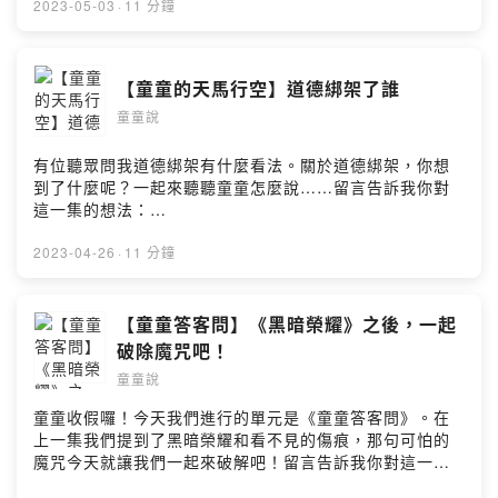
Hosting
v=RSh3i_OtKYQ&t=0sAudio Source：샛별 - Cozy
u6sth/comments●追蹤
2023-05-03
·
11 分鐘
PlaceMusic Promoted by：
FBhttps://m.facebook.com/kiritalk●追蹤
https://youtu.be/MTiw8xl8NSUAudio Source：샛별 -
IGhttps://www.instagram.com/kiri_5714/●聯絡信箱
일요일 오후Music Promoted by：
kiri5714@gmail.com●購書平台《給魔法主人的信》電子
【童童的天馬行空】道德綁架了誰
https://youtu.be/lYoGwFrL5LIAudio Source：
書https://play.google.com/store/books/details?
KittyMusic Promoted by：
童童說
id=Xs02DwAAQBAJ《勇敢，來自疼痛》
https://youtu.be/1Ay26gOdrl0Audio Source： Angel’s
https://www.books.com.tw/products/0010674374?
Dream - Aakash GandhiMusic Promoted by：
sloc=main●故事背景音樂Audio Source：Roa-
有位聽眾問我道德綁架有什麼看法。關於道德綁架，你想
https://bgmfree.page.link/BGMPowered by Firstory
LightsMusic Promoted by：
到了什麼呢？一起來聽聽童童怎麼說……留言告訴我你對
Hosting
https://soundcloud.com/roa_music1031Audio
這一集的想法：
Source：Departure by Ghostrifter OfficialMusic
https://open.firstory.me/user/ckz0mwwp8dljp0814cxz
Promoted by：https://www.youtube.com/watch?
u6sth/comments●追蹤
2023-04-26
·
11 分鐘
v=RSh3i_OtKYQ&t=0sAudio Source：샛별 - Cozy
FBhttps://m.facebook.com/kiritalk●追蹤
PlaceMusic Promoted by：
IGhttps://www.instagram.com/kiri_5714/●聯絡信箱
https://youtu.be/MTiw8xl8NSUAudio Source：샛별 -
kiri5714@gmail.com●購書平台《給魔法主人的信》電子
【童童答客問】《黑暗榮耀》之後，一起
일요일 오후Music Promoted by：
書https://play.google.com/store/books/details?
破除魔咒吧！
https://youtu.be/lYoGwFrL5LIAudio Source：
id=Xs02DwAAQBAJ《勇敢，來自疼痛》
童童說
KittyMusic Promoted by：
https://www.books.com.tw/products/0010674374?
https://youtu.be/1Ay26gOdrl0Audio Source： Angel’s
sloc=main●故事背景音樂Audio Source：Roa-
童童收假囉！今天我們進行的單元是《童童答客問》。在
Dream - Aakash GandhiMusic Promoted by：
LightsMusic Promoted by：
上一集我們提到了黑暗榮耀和看不見的傷痕，那句可怕的
https://bgmfree.page.link/BGMPowered by Firstory
https://soundcloud.com/roa_music1031Audio
魔咒今天就讓我們一起來破解吧！留言告訴我你對這一集
Hosting
Source：Departure by Ghostrifter OfficialMusic
的想法：