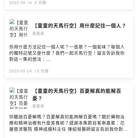
Source：Departure by Ghostrifter OfficialMusic
https://open.firstory.me/user/ckz0mwwp8dljp0814cxz
2023-06-14
·
9 分鐘
Promoted by：https://www.youtube.com/watch?
u6sth/comments●追蹤
v=RSh3i_OtKYQ&t=0sAudio Source：샛별 - Cozy
FBhttps://m.facebook.com/kiritalk●追蹤
PlaceMusic Promoted by：
IGhttps://www.instagram.com/kiri_5714/●聯絡信箱
【童童的天馬行空】用什麼記住一個人？
https://youtu.be/MTiw8xl8NSUAudio Source：샛별 -
kiri5714@gmail.com●購書平台《給魔法主人的信》電子
일요일 오후Music Promoted by：
童童說
書https://play.google.com/store/books/details?
https://youtu.be/lYoGwFrL5LIAudio Source：
id=Xs02DwAAQBAJ《勇敢，來自疼痛》
KittyMusic Promoted by：
https://www.books.com.tw/products/0010674374?
你用什麼方法記住一個人呢？一首歌？一個氣味？每個人
https://youtu.be/1Ay26gOdrl0Audio Source： Angel’s
sloc=main●故事背景音樂Audio Source：Roa-
的獨特記號又是什麼？我們一起天馬行空！留言告訴我你
Dream - Aakash GandhiMusic Promoted by：
LightsMusic Promoted by：
對這一集的想法：
https://bgmfree.page.link/BGMPowered by Firstory
https://soundcloud.com/roa_music1031Audio
https://open.firstory.me/user/ckz0mwwp8dljp0814cxz
Hosting
Source：Departure by Ghostrifter OfficialMusic
u6sth/comments●追蹤
2023-05-24
·
10 分鐘
Promoted by：https://www.youtube.com/watch?
FBhttps://m.facebook.com/kiritalk●追蹤
v=RSh3i_OtKYQ&t=0sAudio Source：샛별 - Cozy
IGhttps://www.instagram.com/kiri_5714/●聯絡信箱
PlaceMusic Promoted by：
kiri5714@gmail.com●購書平台《給魔法主人的信》電子
【童童的天馬行空】百憂解真的能解百
https://youtu.be/MTiw8xl8NSUAudio Source：샛별 -
書https://play.google.com/store/books/details?
憂？
일요일 오후Music Promoted by：
id=Xs02DwAAQBAJ《勇敢，來自疼痛》
童童說
https://youtu.be/lYoGwFrL5LIAudio Source：
https://www.books.com.tw/products/0010674374?
KittyMusic Promoted by：
sloc=main●故事背景音樂Audio Source：Roa-
你聽過百憂解嗎？百憂解真的能夠解百憂嗎？關於藥物治
https://youtu.be/1Ay26gOdrl0Audio Source： Angel’s
LightsMusic Promoted by：
療和精神治療有什麼差異呢？感謝本集節目客串嘉賓：花
Dream - Aakash GandhiMusic Promoted by：
https://soundcloud.com/roa_music1031Audio
蓮慈濟醫院 精神成癮科主任 陳紹祖醫師留言告訴我你對這
https://bgmfree.page.link/BGMPowered by Firstory
Source：Departure by Ghostrifter OfficialMusic
一集的想法：