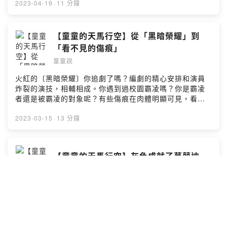
Promoted by：https://www.youtube.com/watch?
https://open.firstory.me/user/ckz0mwwp8dljp0814cxz
2023-04-19
·
11 分鐘
v=RSh3i_OtKYQ&t=0sAudio Source：샛별 - Cozy
u6sth/comments●追蹤
PlaceMusic Promoted by：
FBhttps://m.facebook.com/kiritalk●追蹤
https://youtu.be/MTiw8xl8NSUAudio Source：샛별 -
IGhttps://www.instagram.com/kiri_5714/●聯絡信箱
【童童的天馬行空】從「黑暗榮耀」到
일요일 오후Music Promoted by：
kiri5714@gmail.com●購書平台《給魔法主人的信》電子
「看不見的傷痕」
https://youtu.be/lYoGwFrL5LIAudio Source：
書https://play.google.com/store/books/details?
KittyMusic Promoted by：
童童說
id=Xs02DwAAQBAJ《勇敢，來自疼痛》
https://youtu.be/1Ay26gOdrl0Audio Source： Angel’s
https://www.books.com.tw/products/0010674374?
火紅的〔黑暗榮耀〕你追劇了嗎？編劇的精心安排和演員
Dream - Aakash GandhiMusic Promoted by：
sloc=main●故事背景音樂Audio Source：Roa-
炸裂的演技，相輔相成。你遇到過校園霸凌嗎？你是霸凌
https://bgmfree.page.link/BGMPowered by Firstory
LightsMusic Promoted by：
者還是被霸凌的對象呢？有些傷痕在肉體明顯可見，看不
Hosting
https://soundcloud.com/roa_music1031Audio
見的傷痕又是什麼？本集部分內容出自《勇敢，來自疼
Source：Departure by Ghostrifter OfficialMusic
痛》，童童著，秀威新銳文創。留言告訴我你對這一集的
2023-03-15
·
13 分鐘
Promoted by：https://www.youtube.com/watch?
想法：
v=RSh3i_OtKYQ&t=0sAudio Source：샛별 - Cozy
https://open.firstory.me/user/ckz0mwwp8dljp0814cxz
PlaceMusic Promoted by：
u6sth/comments●追蹤
【童童的天馬行空】灰色成就了莫蘭迪
https://youtu.be/MTiw8xl8NSUAudio Source：샛별 -
FBhttps://m.facebook.com/kiritalk●追蹤
일요일 오후Music Promoted by：
童童說
IGhttps://www.instagram.com/kiri_5714/●聯絡信箱
https://youtu.be/lYoGwFrL5LIAudio Source：
kiri5714@gmail.com●購書平台《給魔法主人的信》電子
KittyMusic Promoted by：
書https://play.google.com/store/books/details?
灰色總是髒髒的嗎？最近的心情灰灰的，藍藍的。不美麗
https://youtu.be/1Ay26gOdrl0Audio Source： Angel’s
id=Xs02DwAAQBAJ《勇敢，來自疼痛》
的心情要如何美麗起來呢？留言告訴我你對這一集的想
Dream - Aakash GandhiMusic Promoted by：
https://www.books.com.tw/products/0010674374?
法：
https://bgmfree.page.link/BGMPowered by Firstory
sloc=main●故事背景音樂Audio Source：Roa-
https://open.firstory.me/user/ckz0mwwp8dljp0814cxz
Hosting