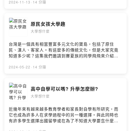
大生Chloe是怎麼做到的...小額贊助支持本節目：
2024-11-13
·
14 分鐘
https://open.firstory.me/user/ckrrmmi7fefgo0925vd44
62qm留言告訴我你對這一集的想法：
https://open.firstory.me/user/ckrrmmi7fefgo0925vd44
原民女孩大學趣
62qm/commentsPowered by Firstory Hosting
大學想什麼
台灣是一個具有相當豐富多元文化的寶島，包括了原住
民、漢人、客家人。有這麼多的傳統文化，但是大家究竟
知道多少呢？這集我們邀請到賽夏族的同學飛飛來介紹他
們的傳統文化，並分享她過去因為原住民身分所遇到過的
問題，究竟她是如何應對那些令人翻白眼的疑問呢……小
2024-05-22
·
14 分鐘
額贊助支持本節目：
https://open.firstory.me/user/ckrrmmi7fefgo0925vd44
62qm留言告訴我你對這一集的想法：
高中自學可以嗎? 升學怎麼辦?
https://open.firstory.me/user/ckrrmmi7fefgo0925vd44
大學想什麼
62qm/commentsPowered by Firstory Hosting
近幾年來有越來越多教育學者和家長對自學有所研究，而
它也成為許多人在求學過程中的另一種選擇。與此同時也
有許多學生選擇出國留學或在為了不知道大學要念什麼而
苦惱。到底什麼是自學？如何發掘興趣？哪些科系最適合