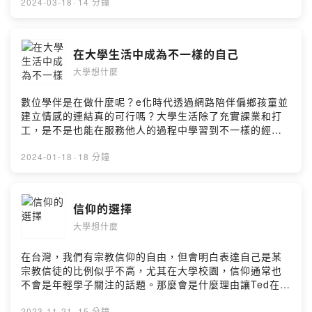
你？如何選擇自己喜歡的學校？這集節目讓我們聽聽自學
2024-03-18
·
14 分鐘
生Vanessa準備出國留學的心路歷程和點點滴滴，看看她
如何運用身邊的資源找出最適合自己的學校和科系！小額
贊助支持本節目：
在大學生活中成為不一樣的自己
https://open.firstory.me/user/ckrrmmi7fefgo0925vd44
大學想什麼
62qm留言告訴我你對這一集的想法：
https://open.firstory.me/user/ckrrmmi7fefgo0925vd44
62qm/commentsPowered by Firstory Hosting
數位學伴是在做什麼呢？e化時代透過網路陪伴偏鄉孩童並
建立情感的連結真的可行嗎？大學生活除了充實課業和打
工，是不是也能在服務他人的過程中學習到不一樣的經驗
並得到非常特別的收穫？創立社團的過程又有什麼甘苦？
這集節目讓我們聽聽兩位來自不同科系卻因這個計畫建立
2024-01-18
·
18 分鐘
革命情感的同學，他們的故事！小額贊助支持本節目：
https://open.firstory.me/user/ckrrmmi7fefgo0925vd44
62qm留言告訴我你對這一集的想法：
信仰的選擇
https://open.firstory.me/user/ckrrmmi7fefgo0925vd44
大學想什麼
62qm/commentsPowered by Firstory Hosting
在台灣，我們有宗教信仰的自由，但會明白表達自己是某
宗教信徒的比例似乎不高，尤其在大學校園，信仰通常也
不會是年輕學子關注的話題。那麼會是什麼理由讓Ted在大
學時就做出自己信仰的抉擇? 讓我們來聽聽他的說法吧！
2023-11-21
·
15 分鐘