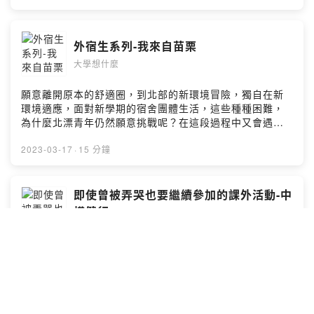
https://open.firstory.me/user/ckrrmmi7fefgo0925vd44
62qm留言告訴我你對這一集的想法：
https://open.firstory.me/user/ckrrmmi7fefgo0925vd44
外宿生系列-我來自苗栗
62qm/commentsPowered by Firstory Hosting
大學想什麼
願意離開原本的舒適圈，到北部的新環境冒險，獨自在新
環境適應，面對新學期的宿舍團體生活，這些種種困難，
為什麼北漂青年仍然願意挑戰呢？在這段過程中又會遇到
什麼其他更多的難題呢？大學外宿生活有失有得，儘管面
對很多難題，仍有不少收穫，難得的友情、解決問題的能
2023-03-17
·
15 分鐘
力，這些對於現在或未來都是很重要的養分。這集就讓我
們來聽聽北漂青年Carol如何看待並克服這些問題及挑戰！
小額贊助支持本節目：
即使曾被弄哭也要繼續參加的課外活動-中
https://open.firstory.me/user/ckrrmmi7fefgo0925vd44
橫健行
62qm留言告訴我你對這一集的想法：
大學想什麼
https://open.firstory.me/user/ckrrmmi7fefgo0925vd44
62qm/commentsPowered by Firstory Hosting
現在的大學生的時間除了學校上課、打工，其餘的時間幾
乎都奉獻給了「手機」，手機的普及和網路的發展，讓我
們可以隨時隨地瀏覽社交媒體、聊天、玩遊戲等等，我們
的一天就這樣過去了，多年之後會不會覺得可惜呢?透過參
加不同的活動，可以學到不同的技能、體驗到不同的文
2023-03-05
·
13 分鐘