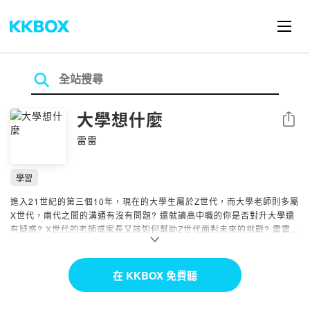
大學想什麼
分享
雷雷
學習
進入21世紀的第三個10年，現在的大學生屬於Z世代，而大學老師則多屬
X世代，兩代之間的溝通有沒有問題? 還就讀高中職的你是否對升大學還
有疑惑? X世代的老師或家長又該如何幫助Z世代面對未來的挑戰? 雷雷將
帶您探索，現在的大學生和老師都在想什麼!?
Powered by Firstory Hosting
在 KKBOX 免費聽