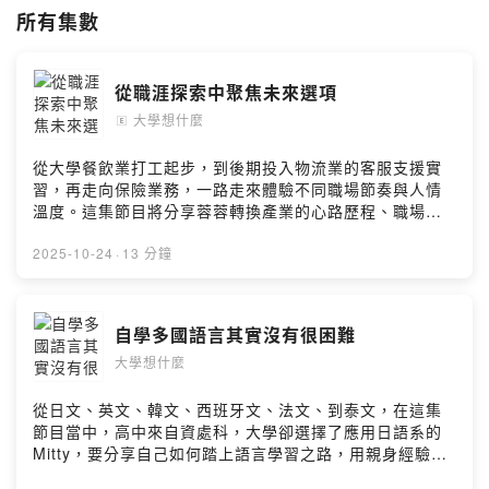
所有集數
從職涯探索中聚焦未來選項
大學想什麼
🄴
從大學餐飲業打工起步，到後期投入物流業的客服支援實
習，再走向保險業務，一路走來體驗不同職場節奏與人情
溫度。這集節目將分享蓉蓉轉換產業的心路歷程、職場成
長故事，以及在挑戰中找到方向與價值的感想。加入會
員，支持節目： https://what-u-think.firstory.io/join留言
2025-10-24
·
13 分鐘
告訴我你對這一集的想法：
https://open.firstory.me/user/ckrrmmi7fefgo0925vd44
62qm/commentsPowered by Firstory Hosting
自學多國語言其實沒有很困難
大學想什麼
從日文、英文、韓文、西班牙文、法文、到泰文，在這集
節目當中，高中來自資處科，大學卻選擇了應用日語系的
Mitty，要分享自己如何踏上語言學習之路，用親身經驗告
訴大家，學習多國語言，其實沒那麼難！小額贊助支持本