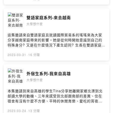
點認識緬甸吧！小額贊助支持本節目：
https://open.firstory.me/user/ckrrmmi7fefgo0925vd44
62qm留言告訴我你對這一集的想法：
雙語家庭系列-來去越南
https://open.firstory.me/user/ckrrmmi7fefgo0925vd44
大學想什麼
62qm/commentsPowered by Firstory Hosting
這集邀請來自雙語家庭且就讀國際貿易系的瑤瑤來為大家
分享越南家庭帶來的影響。她是從何時開始意識到自己的
特殊身分? 又是在什麼情況下產生認同? 生長在雙語家庭會
給自己帶來什麼樣的優勢、機會和挑戰? 讓我們一起聽聽
她的故事。小額贊助支持本節目：
2023-03-31
·
16 分鐘
https://open.firstory.me/user/ckrrmmi7fefgo0925vd44
62qm留言告訴我你對這一集的想法：
https://open.firstory.me/user/ckrrmmi7fefgo0925vd44
外宿生系列-我來自高雄
62qm/commentsPowered by Firstory Hosting
大學想什麼
本集邀請到來自高雄的學生Tina分享她離開家鄉北漂到北
部讀大學的動機、三年來感受到北部跟南部的差異、住在
宿舍有沒有什麼不方便、平時的休閒育樂、愛吃的宵夜、
打工經驗及對未來的規劃，原來南部的美女是很豪邁的？
小額贊助支持本節目：
2023-03-24
·
13 分鐘