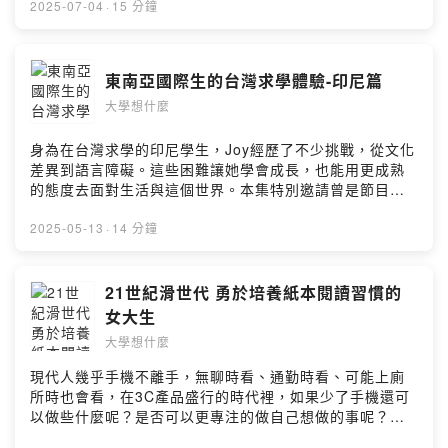
節目：
2025-07-04
·
15 分鐘
https://open.firstory.me/user/ckrrmmi7fefgo0925vd44
62qm留言告訴我你對這一集的想法：
https://open.firstory.me/user/ckrrmmi7fefgo0925vd44
東南亞國際生的台灣求學體驗-印尼篇
62qm/commentsPowered by Firstory Hosting
大學想什麼
身為在台灣求學的印尼學生，Joy經歷了不少挑戰，從文化
差異到語言障礙。這些困難讓她學會成長，也能用更成熟
的態度去面對生活與這個世界。本集特別邀請曾是節目受
訪者的Vivian共同主持，也讓我們聽聽她在進入社會就業
後的成長吧!!小額贊助支持本節目：
2025-05-13
·
14 分鐘
https://open.firstory.me/user/ckrrmmi7fefgo0925vd44
62qm留言告訴我你對這一集的想法：
https://open.firstory.me/user/ckrrmmi7fefgo0925vd44
21世紀滑世代 勇於培養紙本閱讀習慣的
62qm/commentsPowered by Firstory Hosting
女大生
大學想什麼
現代人幾乎手機不離手，無聊時看、通勤時看、可能上廁
所時也會看，在3C產品盛行的時代裡，如果少了手機還可
以做些什麼呢？是否可以更專注的做自己想做的事呢？想
要養成紙本閱讀習慣的人正在慢慢養成中，讓我們聽聽女