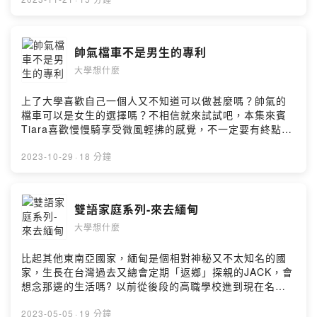
小額贊助支持本節目：
https://open.firstory.me/user/ckrrmmi7fefgo0925vd44
62qm留言告訴我你對這一集的想法：
https://open.firstory.me/user/ckrrmmi7fefgo0925vd44
帥氣檔車不是男生的專利
62qm/commentsPowered by Firstory Hosting
大學想什麼
上了大學喜歡自己一個人又不知道可以做甚麼嗎？帥氣的
檔車可以是女生的選擇嗎？不相信就來試試吧，本集來賓
Tiara喜歡慢慢騎享受微風輕拂的感覺，不一定要有終點站
也可以很享受過程，想嘗試就不要害怕，或許這就是青澀
年華中最純粹的部分～把握年輕的熱情和衝勁去好好體會
2023-10-29
·
18 分鐘
一下吧！小額贊助支持本節目：
https://open.firstory.me/user/ckrrmmi7fefgo0925vd44
62qm留言告訴我你對這一集的想法：
雙語家庭系列-來去緬甸
https://open.firstory.me/user/ckrrmmi7fefgo0925vd44
大學想什麼
62qm/commentsPowered by Firstory Hosting
比起其他東南亞國家，緬甸是個相對神秘又不太知名的國
家，生長在台灣過去又總會定期「返鄉」探親的JACK，會
想念那邊的生活嗎? 以前從後段的高職學校進到現在名列
前茅的私立科技大學，心境是怎麼轉變的呢? 他的特殊身
分，又是怎樣得到師長的關注呢? 這集節目就讓我們多一
2023-05-05
·
19 分鐘