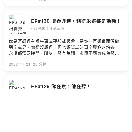
https://open.firstory.me/user/ckf2ivi5qbqto0839w8gx
a24n/comments若有任何需要與我們聯繫的請寄 :
456service@ontheyx.comFB:https://www.facebook.co
EP#130 培養興趣，缺得永遠都是動機！
m/456awesomePowered by Firstory Hosting
456探索中年新旅程
你是否想過有哪些事或夢想或興趣，是你一直想做而沒做
到？或是，你從沒想過，但也想試試的事？興趣的培養，
永遠都需要時間，所以，沒有時間，永遠不應該成為沒有
辦法培養興趣得藉口！更重要的事，跨入中年之後，我們
的時間只會越來越少，不會越來越多！小額贊助支持本節
2023-11-24
·
29 分鐘
目：
https://open.firstory.me/user/ckf2ivi5qbqto0839w8gx
a24n留言告訴我你對這一集的想法：
EP#129 你在說，他在聽！
https://open.firstory.me/user/ckf2ivi5qbqto0839w8gx
456探索中年新旅程
a24n/comments若有任何需要與我們聯繫的請寄 :
456service@ontheyx.comFB:https://www.facebook.co
m/456awesomePowered by Firstory Hosting
我們許多日常的行為，都來自於從小父母的一言一行，而
今角色互換，我們是否也曾留意過，我們的日常是否也為
下一代留下什麼印象？小額贊助支持本節目：
https://open.firstory.me/user/ckf2ivi5qbqto0839w8gx
a24n留言告訴我你對這一集的想法：
2023-11-10
·
28 分鐘