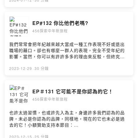
https://open.firstory.me/user/ckf2ivi5qbqto0839w8gx
a24n/comments若有任何需要與我們聯繫的請寄 :
456service@ontheyx.comFB:https://www.facebook.co
m/456awesomePowered by Firstory Hosting
EP#132 你比他們老嗎?
456探索中年新旅程
我們常常會把年紀越來越大當成一種工作表現不好或退出
職場的藉口。卻也有哪麼一群人的表現，完全不受年紀的
影響。當然，你可以有許許多多的理由來反駁，但終究，
趨勢難以阻擋。小額贊助支持本節目：
https://open.firstory.me/user/ckf2ivi5qbqto0839w8gx
2023-12-29
·
30 分鐘
a24n留言告訴我你對這一集的想法：
https://open.firstory.me/user/ckf2ivi5qbqto0839w8gx
a24n/comments若有任何需要與我們聯繫的請寄 :
EP＃131 它可能不是你認為的它！
456service@ontheyx.comFB:https://www.facebook.co
456探索中年新旅程
m/456awesomePowered by Firstory Hosting
也許太過習慣，也或許先入為主，身邊許多我們認為的品
牌，未必是你認為的品牌，同樣地，現在的它也未必是過
去的它！小額贊助支持本節目：
https://open.firstory.me/user/ckf2ivi5qbqto0839w8gx
a24n留言告訴我你對這一集的想法：
2023-12-15
·
25 分鐘