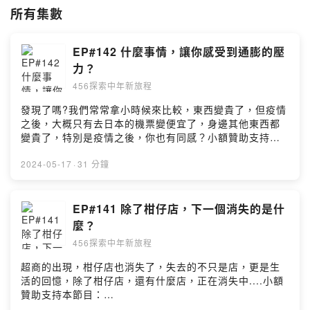
所有集數
Powered by Firstory Hosting
EP#142 什麼事情，讓你感受到通膨的壓
力？
456探索中年新旅程
發現了嗎?我們常常拿小時候來比較，東西變貴了，但疫情
之後，大概只有去日本的機票變便宜了，身邊其他東西都
變貴了，特別是疫情之後，你也有同感？小額贊助支持本
節目：
https://open.firstory.me/user/ckf2ivi5qbqto0839w8gx
2024-05-17
·
31 分鐘
a24n留言告訴我你對這一集的想法：
https://open.firstory.me/user/ckf2ivi5qbqto0839w8gx
a24n/comments若有任何需要與我們聯繫的請寄 :
EP#141 除了柑仔店，下一個消失的是什
456service@ontheyx.comFB:https://www.facebook.co
麼？
m/456awesomePowered by Firstory Hosting
456探索中年新旅程
超商的出現，柑仔店也消失了，失去的不只是店，更是生
活的回憶，除了柑仔店，還有什麼店，正在消失中....小額
贊助支持本節目：
https://open.firstory.me/user/ckf2ivi5qbqto0839w8gx