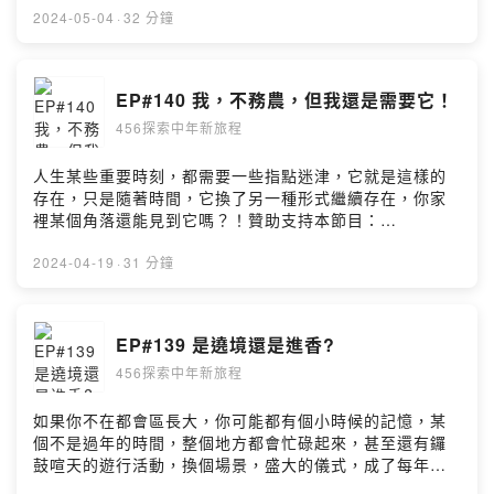
a24n留言告訴我你對這一集的想法：
2024-05-04
·
32 分鐘
https://open.firstory.me/user/ckf2ivi5qbqto0839w8gx
a24n/comments若有任何需要與我們聯繫的請寄 :
456service@ontheyx.comFB:https://www.facebook.co
EP#140 我，不務農，但我還是需要它！
m/456awesomePowered by Firstory Hosting
456探索中年新旅程
人生某些重要時刻，都需要一些指點迷津，它就是這樣的
存在，只是隨著時間，它換了另一種形式繼續存在，你家
裡某個角落還能見到它嗎？！贊助支持本節目：
https://open.firstory.me/user/ckf2ivi5qbqto0839w8gx
a24n留言告訴我你對這一集的想法：
2024-04-19
·
31 分鐘
https://open.firstory.me/user/ckf2ivi5qbqto0839w8gx
a24n/comments若有任何需要與我們聯繫的請寄 :
456service@ontheyx.comFB:https://www.facebook.co
EP#139 是遶境還是進香?
m/456awesomePowered by Firstory Hosting
456探索中年新旅程
如果你不在都會區長大，你可能都有個小時候的記憶，某
個不是過年的時間，整個地方都會忙碌起來，甚至還有鑼
鼓喧天的遊行活動，換個場景，盛大的儀式，成了每年的
宗教活動，細想，你對小時候的宗教活動仍記憶猶新嗎？