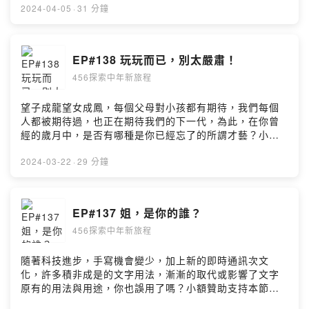
小額贊助支持本節目：
2024-04-05
·
31 分鐘
https://open.firstory.me/user/ckf2ivi5qbqto0839w8gx
a24n留言告訴我你對這一集的想法：
https://open.firstory.me/user/ckf2ivi5qbqto0839w8gx
EP#138 玩玩而已，別太嚴肅！
a24n/comments若有任何需要與我們聯繫的請寄 :
456探索中年新旅程
456service@ontheyx.comFB:https://www.facebook.co
m/456awesomePowered by Firstory Hosting
望子成龍望女成鳳，每個父母對小孩都有期待，我們每個
人都被期待過，也正在期待我們的下一代，為此，在你曾
經的歲月中，是否有哪種是你已經忘了的所謂才藝？小額
贊助支持本節目：
https://open.firstory.me/user/ckf2ivi5qbqto0839w8gx
2024-03-22
·
29 分鐘
a24n留言告訴我你對這一集的想法：
https://open.firstory.me/user/ckf2ivi5qbqto0839w8gx
a24n/comments若有任何需要與我們聯繫的請寄 :
EP#137 姐，是你的誰？
456service@ontheyx.comFB:https://www.facebook.co
456探索中年新旅程
m/456awesomePowered by Firstory Hosting
隨著科技進步，手寫機會變少，加上新的即時通訊次文
化，許多積非成是的文字用法，漸漸的取代或影響了文字
原有的用法與用途，你也誤用了嗎？小額贊助支持本節
目：