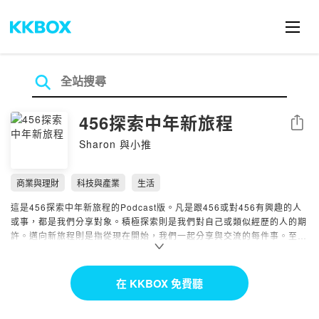
456探索中年新旅程
分享
Sharon 與小推
商業與理財
科技與產業
生活
這是456探索中年新旅程的Podcast版。凡是跟456或對456有興趣的人
或事，都是我們分享對象。積極探索則是我們對自己或類似經歷的人的期
許。邁向新旅程則是指從現在開始，我們一起分享與交流的每件事。至於
456是什麼？年紀？世代？年次？中年？標籤？….就看你如何定義了！
https://pay.firstory.me/user/456awesome
456探索中年新旅程官網
https://456awesome.com/
在 KKBOX 免費聽
FB粉絲頁
https://www.facebook.com/456awesome
Email
456service@ontheyx.com