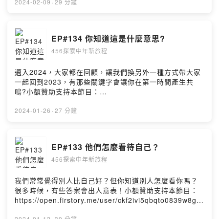
https://open.firstory.me/user/ckf2ivi5qbqto0839w8gx
2024-02-09
·
29 分鐘
a24n留言告訴我你對這一集的想法：
https://open.firstory.me/user/ckf2ivi5qbqto0839w8gx
a24n/comments若有任何需要與我們聯繫的請寄 :
EP#134 你知道這是什麼意思?
456service@ontheyx.comFB:https://www.facebook.co
456探索中年新旅程
m/456awesomePowered by Firstory Hosting
邁入2024，大家都在回顧，讓我們換另外一種方式帶大家
一起回到2023，有那些關鍵字會讓你在第一時間產生共
鳴?小額贊助支持本節目：
https://open.firstory.me/user/ckf2ivi5qbqto0839w8gx
a24n留言告訴我你對這一集的想法：
2024-01-26
·
27 分鐘
https://open.firstory.me/user/ckf2ivi5qbqto0839w8gx
a24n/comments若有任何需要與我們聯繫的請寄 :
456service@ontheyx.comFB:https://www.facebook.co
EP#133 他們怎麼看待自己？
m/456awesomePowered by Firstory Hosting
456探索中年新旅程
我們常常覺得別人比自己好？但你知道別人怎麼看你嗎？
很多時候，有些答案會出人意表！小額贊助支持本節目：
https://open.firstory.me/user/ckf2ivi5qbqto0839w8gx
a24n留言告訴我你對這一集的想法：
2024-01-12
·
30 分鐘