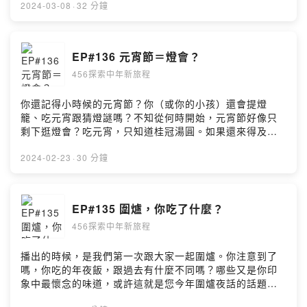
https://open.firstory.me/user/ckf2ivi5qbqto0839w8gx
2024-03-08
·
32 分鐘
a24n留言告訴我你對這一集的想法：
https://open.firstory.me/user/ckf2ivi5qbqto0839w8gx
a24n/comments若有任何需要與我們聯繫的請寄 :
EP#136 元宵節＝燈會？
456service@ontheyx.comFB:https://www.facebook.co
456探索中年新旅程
m/456awesomePowered by Firstory Hosting
你還記得小時候的元宵節？你（或你的小孩）還會提燈
籠、吃元宵跟猜燈謎嗎？不知從何時開始，元宵節好像只
剩下逛燈會？吃元宵，只知道桂冠湯圓。如果還來得及，
回家跟家人吃個湯圓吧！小額贊助支持本節目：
https://open.firstory.me/user/ckf2ivi5qbqto0839w8gx
2024-02-23
·
30 分鐘
a24n留言告訴我你對這一集的想法：
https://open.firstory.me/user/ckf2ivi5qbqto0839w8gx
a24n/comments若有任何需要與我們聯繫的請寄 :
EP#135 圍爐，你吃了什麼？
456service@ontheyx.comFB:https://www.facebook.co
456探索中年新旅程
m/456awesomePowered by Firstory Hosting
播出的時候，是我們第一次跟大家一起圍爐。你注意到了
嗎，你吃的年夜飯，跟過去有什麼不同嗎？哪些又是你印
象中最懷念的味道，或許這就是您今年圍爐夜話的話題！
小額贊助支持本節目：