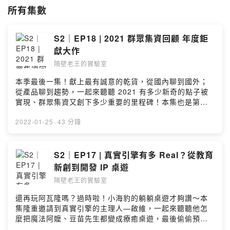
Powered by Firstory Hosting
所有集數
S2｜EP18 | 2021 群眾集資回顧 年度鉅
獻大作
隔壁老王的實驗室
本季最後一集！獻上最有誠意的乾貨，從國內聊到國外；
從產品聊到趨勢，一起來聽聽 2021 有多少新奇的點子被
實現、群眾集資又創下多少重要的里程碑！本集也是第二
季最後一集啦！我們將在過年期間進入休耕調整期，別擔
心，下一季絕對會為好鄰居們帶來更精彩的內容，請期待
2022-01-25
·
43 分鐘
復出 Comeback Stage！『 2021 群眾集資冒險王 』一
起去冒險 👉 https://pse.is/3wh7zr⠀⠀✨ 本集精華 ✨下一
季要開貓貓頻道？！華華主播大聲報出來 2021 集資成
S2｜EP17 | 真實引擎有多 Real？從教育
績！這個品項竟然超過總提案的 ⅓成人類用品下一步是跟
新創到開發 IP 桌遊
巧虎合作？素食革命！植物肉異軍突起國際大品牌也來參
隔壁老王的實驗室
一咖某品牌竟然提案 16 次去年的日曆疊起來比阿爾卑斯山
還高亞洲集資市場持續蓬勃發展歡迎到「隔壁老王的實驗
還再玩阿瓦隆嗎？過時啦！小海豹的躺躺桌遊才夠讚～本
室」關注各式實驗中的最新配方：FB：
集隆重邀請到真實引擎的主理人—啟維，一起來聽聽他怎
https://www.facebook.com/neighb0r.wangIG：
麼把魔法阿嬤、豆苗先生都變成療癒桌遊，最後偷偷預
https://www.instagram.com/neighb0r_wang/Powered
告...今年即將跟三個大 IP 合作桌遊，期待起乃～～～✨ 本