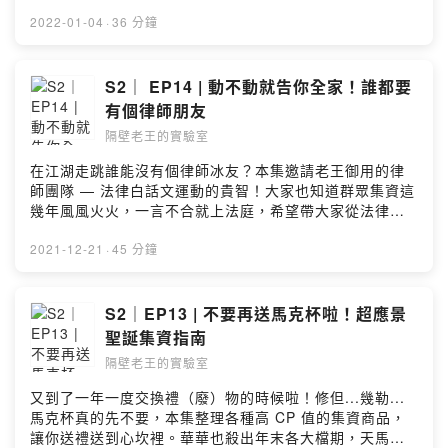
的各種收穫、還有到拉斯維加斯必去的行程，也順便公開
徵友辣，意者內洽小編😉⠀⠀✨ 本集精華 ✨CES 全名大聲
2022-01-04
·
36 分鐘
嗆出來！集資界小龍女 — Sally金剛經尬飛機杯的案子，
蹦出新滋味？展區大到可以溜滑板車有邀請函才能去的神
秘 After Party要怎麼打入廠商的圈圈？在 Las Vegas 紙
S2｜ EP14 | 動不動就告你全家！誰都要
醉金迷ㄉ生活老王還逼 Sally 自費買票看 NBA相約莎莉明
有個律師朋友
年再回鍋分享歡迎到「隔壁老王的實驗室」關注各式實驗
隔壁老王的實驗室
中的最新配方：FB：
https://www.facebook.com/neighb0r.wangIG：
在江湖走跳誰能沒有個律師冰友？本集邀請老王御用的律
https://www.instagram.com/neighb0r_wang/Powered
師團隊 — 法律白話文運動的貴智！大家也知道群眾集資這
by Firstory Hosting
幾年風風火火，一言不合就上法庭，希望帶大家從法律層
面看這些爭議、消費者如何保障自己的權益，本集精彩不
斷，法白跟法盲的交鋒時刻正式展開！⠀⠀✨ 本集精華 ✨老
2021-12-21
·
45 分鐘
王平常都是給貴智罩ㄉ延遲不出貨可以告他嗎？遇到消費
糾紛，集資平台該怎麼做聶永真抄襲事件 — 超橢圓形 VS.
圓角矩形提案者該如何維護自己的設計理念群眾集資不是
S2｜EP13 | 不要再送馬克杯啦！超應景
1111 購物節啦歡迎到「隔壁老王的實驗室」關注各式實驗
聖誕集資指南
中的最新配方：FB：
隔壁老王的實驗室
https://www.facebook.com/neighb0r.wangIG：
https://www.instagram.com/neighb0r_wang/Powered
又到了一年一度交換禮（廢）物的時候啦！修但...幾勒...
by Firstory Hosting
馬克杯真的先不要，本集整理各種高 CP 值的集資商品，
讓你送禮送到心坎裡。華華也殺出年末各大檔期，天馬行