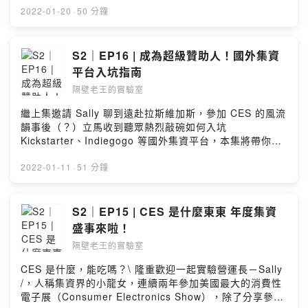
by Firstory Hosting
集精華 ✨疫情乃惹...華華不想遠端...從兒童教育玩具變身
2022-01-20
·
50 分鐘
成 IP 聯名桌遊真實引擎到底多 Real？如何為 IP 設計專屬
桌遊阿嬤托夢？魔法阿嬤桌遊誕生史國內外桌遊文化大不
同來聽聽台灣 IP 桌遊前景歡迎到「隔壁老王的實驗室」關
S2｜EP16 | 成為超級贊助人！國外集資
注各式實驗中的最新配方：FB：
平台入坑指南
https://www.facebook.com/neighb0r.wangIG：
隔壁老王的實驗室
https://www.instagram.com/neighb0r_wang/Powered
by Firstory Hosting
繼上集邀請 Sally 聊到遠赴拉斯維加斯，參加 CES 的風流
韻事後（？）立馬收到聽眾熱烈敲碗如何入坑
Kickstarter、Indiegogo 等國外集資平台，本集將帶你手
把手操作 Kickstarter 網頁、教你怎麼找到最好玩、最有趣
的專案，新年新希望、入坑買起來！✨ 本集精華 ✨新春第
2022-01-11
·
51 分鐘
一砲！跨完年首錄...ㄅ想上班...Kickstarter 愛之警語：有
可能收不到貨喔！平台最熱門的三大品項老王生涯贊助高
達 XXX 次？最重要ㄉ一點，如何評估會不會被放鳥深度課
S2｜EP15 | CES 是什麼東東 年度集資
金玩家如何省運費Kickstarter VS Indiegogo 超級比一
盛事來啦！
比！非業配！主持人推薦入坑好物歡迎到「隔壁老王的實
隔壁老王的實驗室
驗室」關注各式實驗中的最新配方：FB：
https://www.facebook.com/neighb0r.wangIG：
CES 是什麼，能吃嗎？\ 隆重歡迎一起實驗營運長－Sally
https://www.instagram.com/neighb0r_wang/Powered
/，人稱集資界的小龍女，連續兩年參加美國最大的消費性
by Firstory Hosting
電子展（Consumer Electronics Show），除了分享參展