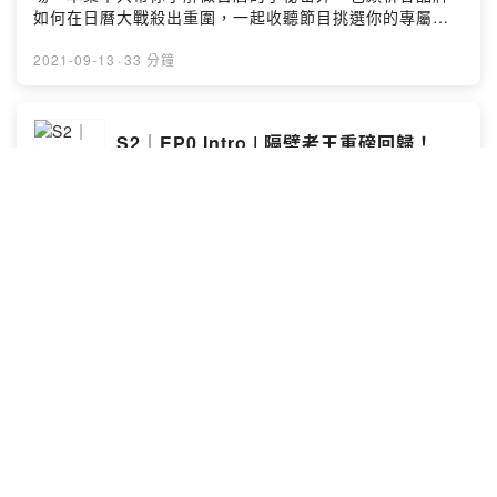
如何在日曆大戰殺出重圍，一起收聽節目挑選你的專屬日
曆吧！本集精華：華華喜歡的日曆跟壯陽藥有關？做日曆
其實是乾拌麵 2.0原來做一本日曆需要 1000 小時如何調
2021-09-13
·
33 分鐘
選一本好日曆\ 求乾爹贊助開箱日曆 /歡迎到「隔壁老王的
實驗室」關注各式實驗中的最新配方：FB：
https://www.facebook.com/neighb0r.wangIG：
S2｜EP0 Intro | 隔壁老王重磅回歸！
https://www.instagram.com/neighb0r_wang/Powered
隔壁老王的實驗室
by Firstory Hosting
各位鄰居們！隔壁老王回歸啦！還帶了兩名研究生歐文、
華華回來，全新一季除了介紹有趣新奇的商品外，也為你
解決各種對群眾集資的疑難雜症，未來也會專訪更多集資
團隊，歡迎敲碗來賓！歡迎到「隔壁老王的實驗室」粉專
關注各式實驗中的最新配方：粉專：
2021-09-07
·
5 分鐘
https://www.facebook.com/neighb0r.wangIG：
https://www.instagram.com/neighb0r_wang/Powered
by Firstory Hosting
EP 14 | 2020 群眾集資回顧
隔壁老王的實驗室
本季最後一集！農曆年前的最後一集！當然要端出最豐盛
的乾貨給大家從亞洲聊到歐美；從產品聊到趨勢，無論是