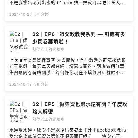
by Firstory Hosting
不是我拿出潮到出水的 iPhone 拍一拍就可以吧。今天！
辣個拍了超過 100 支集資影片的超神導演 — 島鯨影像
Luke 來到實驗室無私分享拍片的秘辛！（辛辣程度直上天
2021-10-26
·
51 分鐘
際）本集精華：都給來賓講就好，歐文最喜歡訪談惹求片
源！辣個集資圈最有名的導演下海以來拍過一百多支集資
影片？老王竟然贊助過鋼鐵人的心臟？發想故事全用連連
S2｜EP6 | 師父教教我系列 — 到底有多
看太誠實啦 Diss 客戶起來太苦啦！披星戴月地拍片最難拍
少問卷要填啦！
的原來是＿＿＿＿流年不利，拍片瞎事一籮筐歡迎到「隔
隔壁老王的實驗室
壁老王的實驗室」關注各式實驗中的最新配方：FB：
https://www.facebook.com/neighb0r.wangIG：
上次 #年度集資行事曆 大公開後，有些激進的群眾來信跟
https://www.instagram.com/neighb0r_wang/Powered
老王抱怨，每天每天都在網上填寫 #問卷，到底做個群眾
by Firstory Hosting
集資跟問卷有啥關係？為何好像現在不填個資料就跟不上
流行一樣？這集老王、歐文跟華華完全不藏私的分享問卷
設計的各種細節，聽完這集比五倍卷還划算，多年走跳江
2021-10-19
·
39 分鐘
湖的經驗，全都傳授給你，好鄰居們還不快上車！⠀⠀本集
精華：年輕人就是衝動：颱風天爬玉山差點被搜救前測問
卷是什麼？可以吃嗎？好的問卷就像電影預告透過問卷可
S2｜EP5 | 做集資也跟水逆有關？年度攻
以避免這些事秘訣就是狂踩你的痛點啦到底該不該做抽獎
略大解密
活動救救肝苦人幫忙填問券歡迎到「隔壁老王的實驗室」
隔壁老王的實驗室
關注各式實驗中的最新配方：FB：
https://www.facebook.com/neighb0r.wangIG：
水逆啦水逆，哪次不是水逆出來搞事！連 Facebook 都遭
https://www.instagram.com/neighb0r_wang/Powered
受水逆攻擊做集資怎麼能不順天而行呢？ ⠀⠀這次老王、