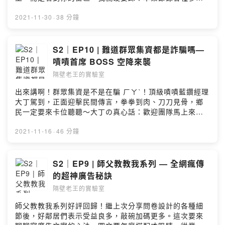
群眾集資的烙賽經驗、推薦各種買過的雷品，如果想要氣
到咪咪貓貓，請務必要收聽！（不要生氣，生氣給魔鬼留
2021-11-30
·
38 分鐘
地步😇⠀⠀✨ 本集精華 ✨停更一週鄉親有沒有想我們啊
（眨眼去墾丁不去墾丁大街最好玩電子報不是傳長輩圖問
候捏支語小警察出動！請愛用繁體中文現代美學點滿！電
S2｜EP10 | 難道群眾集資都是詐騙嗎—
視購物截圖 NG太烙賽！十入組沒有比較優惠捏計畫更新當
嘖嘖首席 BOSS 空降來襲
成留言板在聊客服請不要提油救火各種幽默ㄉ雷品大賞歡
隔壁老王的實驗室
迎到「隔壁老王的實驗室」關注各式實驗中的最新配方：
FB：https://www.facebook.com/neighb0r.wangIG：
出來講啊！群眾集資是不是在騙 ㄏㄚˋ！頂級嘖嘖藍鑽經理
https://www.instagram.com/neighb0r_wang/Powered
大丁駕到，正面迎擊民間傳言，拳拳到肉、刀刀見骨，鄉
by Firstory Hosting
民一定要來卡位聽聽～大丁の真心話：歡迎團隊馬上來提
案！絕對給你最專業的建議，但不保證成功噢（欸不是）✨
本集精華 ✨嘖嘖是什麼酷東西加入就對了在黑暗的房間裡
2021-11-16
·
46 分鐘
摸一條路日本三家群募平台大不同上架 Kickstarter 有多
難？踹共！嘖嘖審核標準到底在哪裡愛注意喔！嘖嘖跟 XX
購物網不一樣延遲出貨全因經驗不足針對詐騙疑慮，嘖嘖
S2｜EP9 | 師父教教我系列 — 全網瘋傳
做了這些事歡迎到「隔壁老王的實驗室」關注各式實驗中
的超神廣告秘訣
的最新配方：FB：
隔壁老王的實驗室
https://www.facebook.com/neighb0r.wangIG：
https://www.instagram.com/neighb0r_wang/Powered
師父教教我系列好評回歸！繼上次分享問卷設計的各種細
by Firstory Hosting
節後，好鄰居們表示受益良多，敲碗加碼更多。這次要來