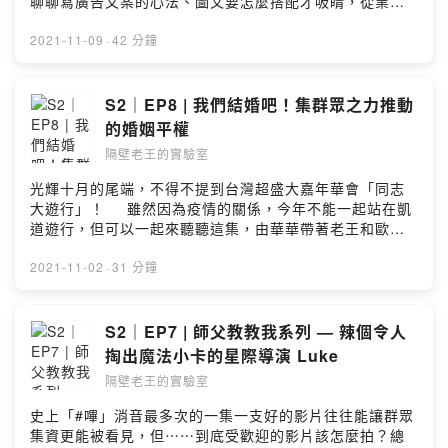
聊聊寫廣告文案的心法、圖文要怎麼搭配才吸睛，從業多
年的經驗，不藏私送給大家！⠀⠀✨ 本集精華 ✨華華...萬聖
節...扮成...保...X...套高端疫苗夜店搖～起～來～粉領族買
2021-11-09
·
42 分鐘
不起 Youtube Premium 嗚嗚下廣告最好的平台究竟是...
不可以色色...華華拒絕被追蹤廣告文案不要寫成出師表啦
hashtag 不是螢光筆唷（眨眼）廣告圖の心法：斷捨離國
S2｜EP8 | 我們結婚吧！集群眾之力推動
內外廣告平台大不同歡迎到「隔壁老王的實驗室」關注各
的婚姻平權
式實驗中的最新配方：FB：
隔壁老王的實驗室
https://www.facebook.com/neighb0r.wangIG：
https://www.instagram.com/neighb0r_wang/Powered
光輝十月的尾端，不得不提到台灣超盛大嘉年華會「同志
by Firstory Hosting
大遊行」！⠀⠀雖然因為疫情的關係，今年不能一起站在凱
道遊行，但可以一起來聽聽這集，由華華帶著老王和歐
文，從了解 LGBT + 的各種認同，到談論群眾集資參與婚
姻平權推動的過程，一路上真的是驚心動魄感人肺腑啊，
2021-11-02
·
31 分鐘
身為鋼鐵直男的老王真的受益良多～我們明年遊行見！本
集精華：華華專場講解 LGBTQIA+老王歐文竟然是同志天
菜？原來萌萌是友軍？華華遠在西班牙仍心繫台灣同婚公
S2｜EP7 | 師父教教我系列 — 辣個令人
投台灣 NO.1 辣 — 亞洲第一同婚合法化等著被炸紅色炸彈
掏出魔法小卡的星際導演 Luke
議題式集資愛注意這些地方！歡迎到「隔壁老王的實驗
隔壁老王的實驗室
室」關注各式實驗中的最新配方：FB：
https://www.facebook.com/neighb0r.wangIG：
史上「#嗶」消音最多次的一集一支好的影片往往能讓群眾
https://www.instagram.com/neighb0r_wang/Powered
集資更能被看見，但⋯⋯到底受歡迎的影片該怎麼拍？總