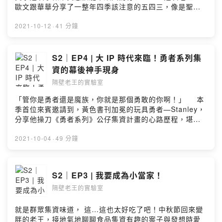
by Firstory Hosting
歐文跟華華分享了一整年四季該注意的五四三，像是聖誕
節該注意什麼、新年又要避免發生什麼事，春天跟秋天分
別該上什麼類型的計畫，這集真的乾貨滿滿，快來收聽！
2021-10-12
·
41 分鐘
⠀⠀聽完後就知道不要讓自家產品在一開始就出事啦！⠀⠀
本集精華：運勢報報：老王要注意情緒控管？做集資也跟
水逆有關雙11殺出重圍的心法過年的策略：放生上架鞋子
S2｜EP4 | 大 IP 時代來臨！勇者系列集
也有自己的季節夏日小物要注意清涼感⠀⠀歡迎到「隔壁老
資的幕後神手現身
王的實驗室」關注各式實驗中的最新配方：FB：
隔壁老王的實驗室
https://www.facebook.com/neighb0r.wangIG：
https://www.instagram.com/neighb0r_wang/Powered
「管你是勇者還是魔族，你就是那個勇敢的你啊！」⠀⠀本
by Firstory Hosting
季首位來賓邀請到，黃色書刊加冕的玩具勇者—Stanley，
分享他操刀《勇者系列》公仔集資計畫的心路歷程，堪比
連載漫畫精彩，感謝勇者蒞臨讓節目蓬蓽生輝啊！\跪求魔
王雕像再版 RRR /⠀⠀本集精華：隱藏版玩具勇者登場—
2021-10-04
·
49 分鐘
StanleyNetflix 上架的血淚史25 公分大魔王雕像的前世今
生！真．信用卡殺手—不要再解鎖公仔啦《勇者系列》一
路紅到海外IP 集資案建議從___做起？歡迎到「隔壁老王
S2｜EP3 | 我要成為小當家！
的實驗室」關注各式實驗中的最新配方：FB：
隔壁老王的實驗室
https://www.facebook.com/neighb0r.wangIG：
https://www.instagram.com/neighb0r_wang/Powered
by Firstory Hosting
就是群眾集資味道， 這…這也太好吃了吧！中秋節回來變
胖的老王，接地氣地聊聊食品集資有趣的案子與發想時愛