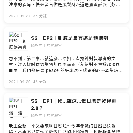
注意的眉角，快來留言你是鳳梨酥派還是蛋黃酥派（欸不
是本集精華：中秋節吃太胖會被殺掉的疫情期間歐文直接
變小當家三百塊的馬鈴薯沙拉竟然集資破百萬做沙拉現場
2021-09-27
·
35 分鐘
直接變助念大會？開酒吧也可以集資蔬食、健身品項正夯
做食品集資愛注意食安法規歡迎到「隔壁老王的實驗室」
關注各式實驗中的最新配方：FB：
S2｜EP2｜到底是集資還是預購咧
https://www.facebook.com/neighb0r.wangIG：
隔壁老王的實驗室
https://www.instagram.com/neighb0r_wang/Powered
by Firstory Hosting
想不到...第二集...就這麼...哈扣...直接針對報導者的文
章，深入探討群眾集資的風風雨雨（菸絕對不會掀起腥風
血雨，我們都是最 peace 的好鄰居～感恩的心～本集精
華：群眾集資難道是在做直銷？！本格派：一次只能贊助
一個飛機杯？老王贊助的兩萬元直接丟水裡老王贊助到手
2021-09-20
·
46 分鐘
軟，我也想要這個酷東西！提案團隊比大家更想快點拿到
貨R愛罵又愛買？募得越好罵聲越高群眾集資也可以來做爛
番茄歡迎到「隔壁老王的實驗室」關注各式實驗中的最新
S2｜EP1 | 難...難道...做日曆是乾拌麵
配方：FB：
2.0？
https://www.facebook.com/neighb0r.wangIG：
隔壁老王的實驗室
https://www.instagram.com/neighb0r_wang/Powered
by Firstory Hosting
老王全新一季又要來聊日曆啦～今年參戰的日曆已達戰
場，本集不只帶你了解做日曆的小秘密外，也頗析各品牌