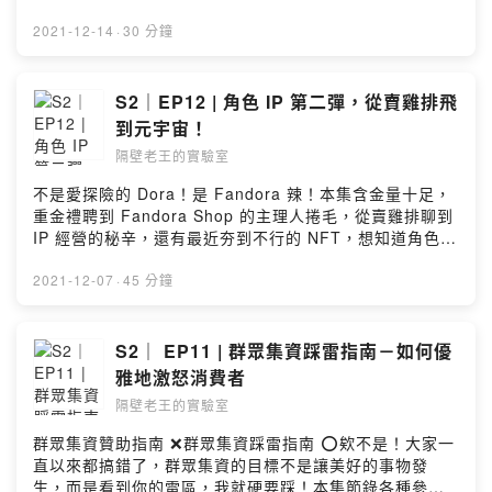
空來提案啦！想知道聖誕集資可以怎麼行銷嗎？馬上來收
聽！⠀⠀✨ 本集精華 ✨考考老王：交換禮物絕交三寶又不是
2021-12-14
·
30 分鐘
千手觀音！不要再送護手霜啦聖誕交換禮物集資提案瑪麗
亞凱莉用一首歌稱霸聖誕檔期清明節塔位也要跟風打折吧
新年新提案：華華牌熱紅酒歡迎到「隔壁老王的實驗室」
S2｜EP12 | 角色 IP 第二彈，從賣雞排飛
關注各式實驗中的最新配方：FB：
到元宇宙！
https://www.facebook.com/neighb0r.wangIG：
隔壁老王的實驗室
https://www.instagram.com/neighb0r_wang/Powered
by Firstory Hosting
不是愛探險的 Dora！是 Fandora 辣！本集含金量十足，
重金禮聘到 Fandora Shop 的主理人捲毛，從賣雞排聊到
IP 經營的秘辛，還有最近夯到不行的 NFT，想知道角色
IP 集資案的流量密碼嗎？價值百萬的心法全都收錄⠀⠀✨
本集精華 ✨奧樂雞本人賣雞排有在合理？好吃又好玩！集
2021-12-07
·
45 分鐘
資為 IP 帶來新生命新興 IP 進入群募市場該注意這些事
NFT 的概念就是 OG 級股東角色 IP 起飛的超絕公式老王
這個 IP 能賣嗎？歡迎到「隔壁老王的實驗室」關注各式實
S2｜ EP11 | 群眾集資踩雷指南－如何優
驗中的最新配方：FB：
雅地激怒消費者
https://www.facebook.com/neighb0r.wangIG：
隔壁老王的實驗室
https://www.instagram.com/neighb0r_wang/Powered
by Firstory Hosting
群眾集資贊助指南 ❌群眾集資踩雷指南 ⭕欸不是！大家一
直以來都搞錯了，群眾集資的目標不是讓美好的事物發
生，而是看到你的雷區，我就硬要踩！本集節錄各種參與