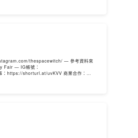
hz8-ANoKN5qK0 *Abosurd單曲
11.BlabberMouth — IG帳號：
— IG帳號：