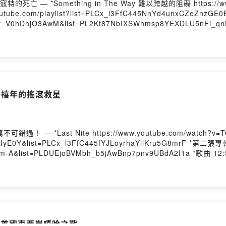
com/watch?v=1YhR5UfaAzM *超
aylist?list=PLCx_l3FfC445NnYd4unxCZeZnzGE0E19j *超脫樂團第二張（也讓他們爆
hjO3AwM&list=PL2Kt87NbIXSWhmsp8YEXDLU5nFi_qnBPq *About A Girl 關
The Daily
ttps://shorturl.at/Qdzl8
s III的Do You
 Me以及The Sky Is Falling --Hosting provided by SoundOn
s-千禧年的搖滾救星
KFHrE *首張專輯 Is This It 就是它嗎 專
LCx_l3FfC445fYJLoyrhaYilKru5G8mrF *第二張專輯 Room On Fire 烈焰之室 專輯
VMbh_b5jAwBnp7pnv9UBdA2I1a *歌曲 12:51 https://www.youtube.com/watch?
ube.com/playlist?list=PLiN-7mukU_RF-nkDBjkxbw7I4PzqnR8Vj *歌曲Juic
.com/watch?
LC80P4gsPr-aKVPLwQz1Z32pPlDFkK0md *EP Future Present Past 未來現在過去
ggHFLfhTK2jwmChdK8Q2ueEI *Bad Decision https://www.youtube.com/watch?
alls-美國東西岸嘻哈之戰