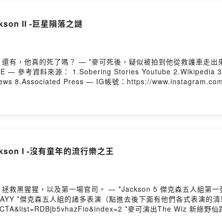
ovided by SoundOn
ckson II -巨星隕落之謎
死後，疑似被拍到他從救護車走出來的影片
.Reddit
ww.instagram.com/celebsagaspodcast/ 贊助我八卦：
 Licking Me以及The Sky Is Falling — 本節目版權屬於Mongee Media LLC，未經授權，請勿任
undOn
ackson I -沒有童年的流行樂之王
人組第一張專輯 Diana Ross Presents the Jackson 5
得出來主唱就是麥可
=2 *麥可演出The Wiz 新綠野仙蹤片段 https://www.youtube.com/watch?