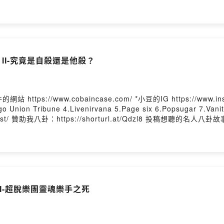
想像 II https://www.youtube.com/watch?
ww.youtube.com/watch?v=8SbUC-UaAxE *1992
v=kArUaow9pcw *1992年和艾爾頓強一起演出We Will Rock you
oLGJq5Oqk
outube.com/watch?v=FfIZr38DLSg&list=PLVMgMdYqIEkbiG4IX-bb
he General 單曲
ain II-究竟是自殺還是他殺？
om/watch?
 Complaints Podcast 4.Gary
F Happened to this celebrity? 9.Tone Deaf 10.GNR Eveluution 
VV 商業合作：
ion Tribune 4.Livenirvana 5.Page six 6.Popsugar 7.Vanity Fair 
VV 商業合作：
ain I-超脫樂團靈魂樂手之死