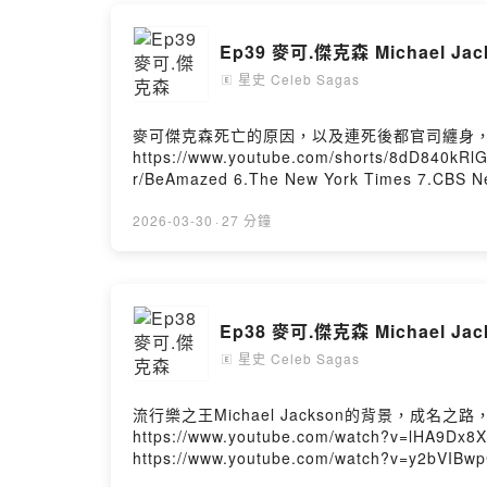
--
Hosting pr
Ep39 麥可.傑克森 Michael Ja
星史 Celeb Sagas
🄴
麥可傑克森死亡的原因，以及連死後都官司纏身，還有，他真的死了嗎？ — *麥可
https://www.youtube.com/shorts/8dD840kRlGE — 參考資料來源： 1.Sobering Stories Youtube 2.Wikipedia 3.The Lore Lodfe Youtube 4.UNILAD 5
r/BeAmazed 6.The New York Times 7.CBS News 8.Associated Press — IG帳號：https://w
https://shorturl.at/Qdzl8 投稿想聽的名人八卦故事：https://shorturl.at/uvKVV 商業合作：CelebSagasPodcast@gmail.com 片頭片中片尾歌曲來自Thomas
Luke Phillips III的Do You Have A Cat Cause I Feel Something
2026-03-30
·
27 分鐘
意轉載或商業使用。 --Hosting provided by So
Ep38 麥可.傑克森 Michael J
星史 Celeb Sagas
🄴
流行樂之王Michael Jackson的背景，成名之路，拯救黑猩猩，以及第一場官司。 — *Jackson 5 傑克森五
https://www.youtube.com/watch?v=lHA9Dx8XAYY *傑克森五人組的諸多表演（點進去後下面有他們各式表演的清單），可以看
https://www.youtube.com/watch?v=y2bVIBwpCTA&list=RDBjb5vhazFio&index
v=StvT2BmXR9U *Off The Wall 牆外 專輯 https://www.youtube.com/watch?v=n3qQtSRmHxo&list=PLI6kLIhBBwmRujqWFfrB7ODT046U7O0HW *Thriller