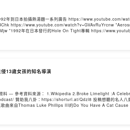
youtube.com/watch?v=GVAvRuYrcnw *Aerosmith 歌曲 Livin' On The Edge音樂錄影帶
om/watch?
 to….?! Podcast 3.AmoMama 4.Legit
tps://shorturl.at/Qdzl8
s III的Do You
 Me以及The Sky Is Falling --Hosting provided by SoundOn
ki-性侵13歲女孩的知名導演
url.at/uvKVV 商業合作：