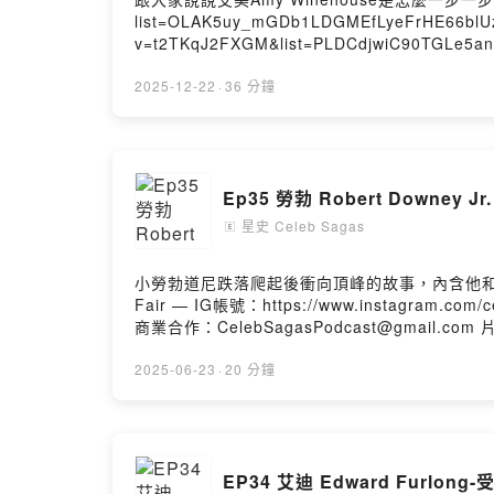
list=OLAK5uy_mGDb1LDGMEfLyeFrHE66blUzeiWtQaCvw *艾美第二張也是最後一張專輯Back to Black 黑色會 https
v=t2TKqJ2FXGM&list=PLDCdjwiC90TGLe5any6XHKHogPqdfb_yP *艾美在得到葛萊美獎最佳年度唱片獎項時的
v=x0q3Re5ksVg *艾美在Glastonbury格拉斯頓伯里的演唱會動手揍粉絲，她當時瘦到一個不行 https://www.youtube.com/watch?v=3IN7yJWi21E — 參考資料來
源： Right Answers Mostly PodcastWikipediaStandard.co.ukABC — IG帳號：https://www.ins
2025-12-22
·
36 分鐘
https://shorturl.at/Qdzl8 投稿想聽的名人八卦故事：https://shorturl.at/uvKVV 商業合作：CelebSagasPodcast@gmail.com 片頭片中片尾歌曲來自Thomas
Luke Phillips III的Do You Have A Cat Cause I Feel Something
意轉載或商業使用。 --Hosting provided by So
Ep35 勞勃 Robert Downe
星史 Celeb Sagas
🄴
小勞勃道尼跌落爬起後衝向頂峰的故事，內含他和莎拉傑西卡帕克的感情八卦。 — 無補充資料 — 參考資料來源： Tras
Fair — IG帳號：https://www.instagram.com/celebsagaspodcast/ 贊助我八卦：https://shorturl.at/Qdzl8 投稿想聽的名人八卦故事：https://shorturl.at/uvKVV
商業合作：CelebSagasPodcast@gmail.com 片頭片中片尾歌曲來自Thomas Luke Phillips III的Do You Have A Cat Cause I Feel Something Licking Me以及
The Sky Is Falling --Hosting provided by S
2025-06-23
·
20 分鐘
EP34 艾迪 Edward Fur