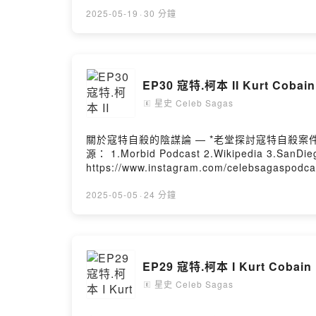
v=Zqo7j2yFoFs&list=PL4J5vKEAoxN01Z3E7gztv6CNvSLALN_cA *Use Your Illusion II 發揮你的
v=isCh4kCeNYU&list=PL4J5vKEAoxN14WAHr_kIcpVBcsn24oa3m *November Rain 11月的雨MV https://w
2025-05-19
·
30 分鐘
年和艾爾頓強一起演出波希米亞狂想曲 https://www.youtube.com/watch?
https://www.youtube.com/watch?v=isUPnj3bkEg ***Look At Your Game Girl **看看你的遊戲，女孩 https://www.youtube.com/watch?v=So
*Chinese Democracy 民主大中國專輯 https://www.y
https://www.youtube.com/watch?v=Qx3RfdAdCpQ *Hard Skool 單曲 https://www.youtube.com/watch?v=TszMUuJG-t8 *T
EP30 寇特.柯本 II Kurt Cob
https://www.youtube.com/watch?v=l0_OFC10hTE *Perhaps 單曲 https://www.youtube.c
v=qCHPBDN2Tp0&list=RDqCHPBDN2Tp0&start_radio=1 — 參考資料來源： 1.Wikipedia 2.Axl Rose podcast 3.101 Album
星史 Celeb Sagas
🄴
Rocks 5.My GNR Forum 6.Reddit 7.Louder 8.WT
https://www.instagram.com/celebsagaspodcast/ 贊助我八卦：https://shorturl.at/Qdzl8 投稿想聽的名人八卦故事：https://shorturl.at/uvK
關於寇特自殺的陰謀論 — *老堂探討寇特自殺案件的網站 https://www.cobaincase.com/ *小豆的IG https://www.instagram.com/thespacewitch/ — 參考資料來
CelebSagasPodcast@gmail.com 片頭片中片尾歌曲來自Thomas Luke Phillips III的Do You Have A Cat Cause I Feel Something Licking Me以及The Sky Is
源： 1.Morbid Podcast 2.Wikipedia 3.SanDiego Un
Falling --Hosting provided by SoundOn
https://www.instagram.com/celebsagaspodcast/ 贊助我八卦：https://shorturl.at/Qdzl8 投稿想聽的名人八卦故事：https://shorturl.at/uvK
CelebSagasPodcast@gmail.com 片頭片中片尾歌曲來自Thomas Luke Phillips III的Do You Have A Cat Cause I Feel Something Licking Me以及The Sky Is
Falling --Hosting provided by SoundOn
2025-05-05
·
24 分鐘
EP29 寇特.柯本 I Kurt Cob
星史 Celeb Sagas
🄴