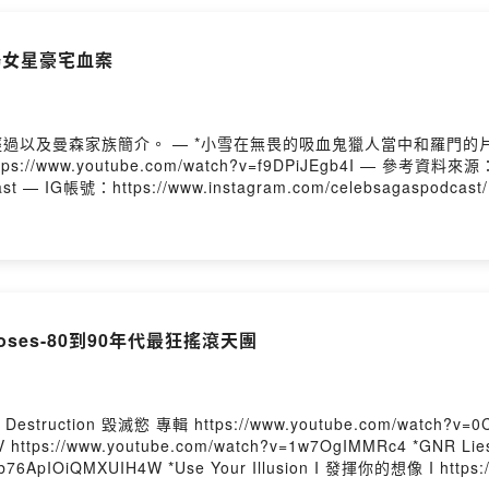
好萊塢女星豪宅血案
https://www.youtube.com/watch?
dzl8 投稿想
Cat Cause I Feel Something Licking Me以及The Sky Is Falling --Hosting provided by SoundOn
 Roses-80到90年代最狂搖滾天團
你的想像 I https://www.youtube.com/watch?