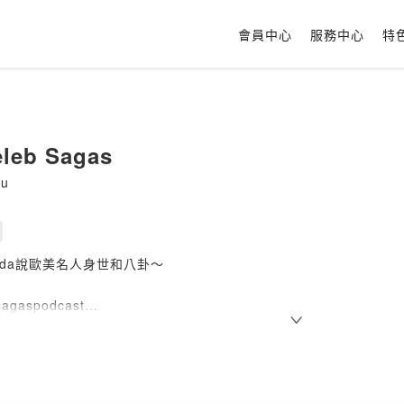
會員中心
服務中心
特
leb Sagas
iu
anda說歐美名人身世和八卦～
bsagaspodcast
Celebsagaspodcast@gmail.com
繼續八卦下去:
https://psee.io/7ne99n