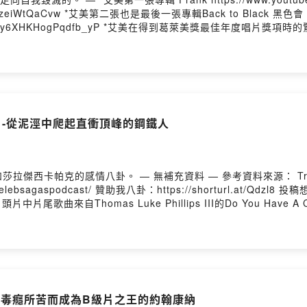
://www.youtube.com/watch?
驚訝反應 https://www.youtube.com/watch?
tagram.com/celebsagaspodcast/ 贊助我八卦：
 Licking Me以及The Sky Is Falling — 本節目版權屬於Mongee Media LLC，未經授權，請勿任
undOn
y Jr. -從泥涇中爬起直衝頂峰的鋼鐵人
hy Divorces PodcastWikipediaCBRVanity
oundOn
long-受毒癮所苦而成為B級片之王的約翰康納