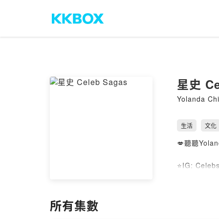
星史 Ce
Yolanda Ch
生活
文化
💋聽聽Yol
⭐️IG: Cele
⭐️合作事宜:
⭐️捐款讓我
所有集數