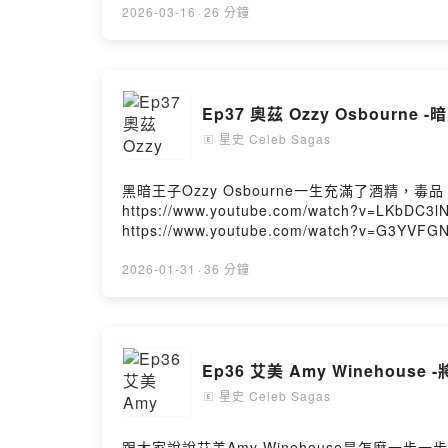
顫慄 專輯 https://www.youtube.com/watch?v=vHKwBPZk3rA&list=RDvH
2026-03-16
·
26 分鐘
v=sOnqjkJTMaA&list=RDsOnqjkJTMaA&start_radio=1 *麥可拍百事可樂廣告頭髮著火 https://www.youtube.com/watch?v=
https://www.youtube.com/watch?v=-DlMoJ2V6uk&list=PLs0odKA07
v=UGT_9ah_YFo&list=PL15ty5GYCv5u0_w7pusvZtUP225slLmRT *HIStory 專輯 
v=8k1yj46xH24&list=PL15ty5GYCv5uDdbqMZNPVLeis1My2YV6O *Invincible 專輯
Ep37 奧茲 Ozzy Osbourn
v=7hDon6okRn4&list=PLp4M9H57nRcsT-5zFDBl99OumPRTHQzLm — 參考資料來源： 1.Sobering Stor
Youtube 4.UNILAD 5.Reddit r/BeAmazed 6.The 
星史 Celeb Sagas
🄴
https://www.instagram.com/celebsagaspodcast/ 贊助我八卦：https://shorturl.at/Qdzl8 投稿想聽的名人八卦故事：https://shorturl.at/uvK
CelebSagasPodcast@gmail.com 片頭片中片尾歌曲來自Thomas Luke Phillips III的Do You Have A Cat Cause I Feel Something Licking Me以及The Sky Is
黑暗王子Ozzy Osbourne一生充滿了酒精，毒品，和一些超級瘋狂的事件～ — *啟發Black Sabbat
Falling — 本節目版權屬於Mongee Medi
https://www.youtube.com/watch?v=LKbDC3lNVPQ&list=RDL
https://www.youtube.com/watch?v=G3YVFGNQPCI&list=R
https://www.youtube.com/watch?v=fWvKvOViM3g&list=R
https://www.youtube.com/watch?v=_zC-QYFK7Ro&list
2026-01-31
·
36 分鐘
https://www.youtube.com/watch?v=j-C8lIHJMak&list=RDj-C8lIHJMak&start_
Industry: The Life and Crazy Times of Ozzy Os
https://www.instagram.com/celebsagaspodcast/ 贊助我八卦：https://shorturl.at/Qdzl8 投稿想聽的名人八卦故事：https://shorturl.at/uvK
CelebSagasPodcast@gmail.com 片頭片中片尾歌曲來自Thomas Luke Phillips III的Do You Have A Cat Cause I Feel Something Licking Me以及The Sky Is
Ep36 艾美 Amy Winehou
Falling — 本節目版權屬於Mongee Medi
星史 Celeb Sagas
🄴
跟大家說說艾美Amy Winehouse是怎麼一步一步走向自我毀滅的。 — *艾美第一張專輯 Frank https://w