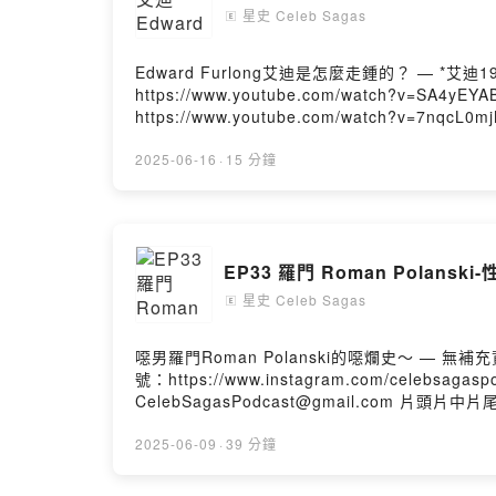
星史 Celeb Sagas
🄴
Edward Furlong艾迪是怎麼走鍾的？ — *艾迪1992年到日本拍攝熱湯麵一系列廣告 https://www.youtube.com/watch?v=aKKJaylHX68
https://www.youtube.com/watch?v=SA4yEYABChk https://www.
https://www.youtube.com/watch?v=7nqcL0mjMjw *1992年在日本發行的Hole On Tight專輯 https://www.youtube.c
v=f0Z9XiHEv80&list=PLFZP1j2xYfCItLZdMrt0wVfKR0-urpbFv — 參考資料來源： 1.Wikipedia 2.WTF Happened
5.Inside of You with Michael Rosenbaum 6.Daily Mail — IG帳號：https://www.instagram.com/celebsagaspodcast/ 贊助我八卦：ht
2025-06-16
·
15 分鐘
投稿想聽的名人八卦故事：https://shorturl.at/uvKVV 商業合作：CelebSagasPodcast@gmail.com 片頭片中片尾歌曲來自Thomas Luke Phillip
Have A Cat Cause I Feel Something Licking
EP33 羅門 Roman Polans
星史 Celeb Sagas
🄴
噁男羅門Roman Polanski的噁爛史～ — 無補充資料 — 參考資料來源： 1.Wikipedia 2.Broke Limelight :A Celebrity True Crime Podcast 3.AP News — IG帳
號：https://www.instagram.com/celebsagaspodcast/ 贊助我八卦：https://shorturl.at/Qdzl8 投稿想聽的名人八卦故事：https://short
CelebSagasPodcast@gmail.com 片頭片中片尾歌曲來自Thomas Luke Phillips III的Do You Have A Cat Cause I Feel Something Licking Me以及The Sky Is
Falling --Hosting provided by SoundOn
2025-06-09
·
39 分鐘