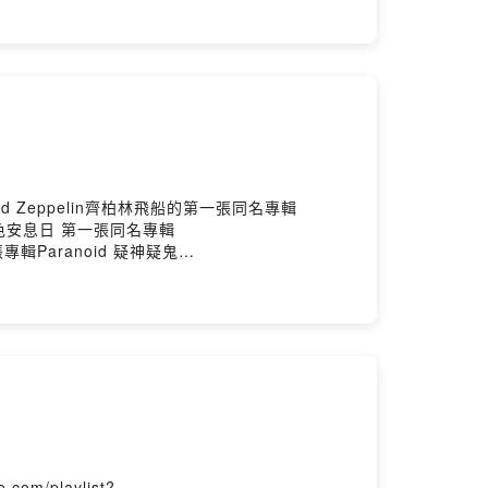
oundOn
Stone Magazine — IG帳號：
oundOn