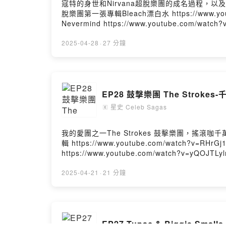
寇特的身世和Nirvana超脫樂團的成名過程，以及寇特的死亡 — *Something in The Way 難以跨越的阻礙 https://www.youtube.
脫樂團第一張專輯Bleach漂白水 https://www.youtube.com/pl
Nevermind https://www.youtube.com/watch?v=V0hD
https://www.youtube.com/watch?v=JIx2H-plXdU — 本集資料來源： Morbid PodcastSharpscript.neyGeneanetNational TodayRedditMusic Clips
BeastLive Nirvanaultimate-guitar.comNirvana Fandom — IG帳號：https://www.instagram.com/celebsagaspodcast/ 贊助我八卦：h
2025-04-28
·
27 分鐘
投稿想聽的名人八卦故事：https://shorturl.at/uvKVV 商業合作：CelebSagasPodcast@gmail.com 片頭片中片尾歌曲來自Thomas Luke Phillip
Have A Cat Cause I Feel Something Licking
EP28 鼓擊樂團 The Stroke
星史 Celeb Sagas
🄴
我的愛團之一The Strokes 鼓擊樂團，搖滾咖千萬不可錯過！ — *Last Nite https://www.youtube.com/watch?v=TOypSn
輯 https://www.youtube.com/watch?v=RHrGj1IyE0Y&list=P
https://www.youtube.com/watch?v=yQOJTLylm-A&list=PLDUEjoB
v=LPAVDHo1Elc *Sonic Youth 音速青春的歌曲Bull in the Heather石南花叢裡的公牛 https://www.youtube.com/watch?v=8JGBNkLM9_8 *第三張專輯 First
Impressions of Earth 地球初印象專輯 https://www.yout
2025-04-21
·
21 分鐘
https://www.youtube.com/watch?v=GoltwBHXCx8 *Henry Mancini 幫影集Peter Gunn 偵探彼得·岡恩 所做的主題曲 https://www.youtube
v=Emg_6ANjWzo *第四張專輯 Angels 天使 https://www.youtube.com/watch?v=eG1RBdCpMw0&list=PL4247A8754417C88C *第五張專輯 Comedown
Machine 墜落機器 https://www.youtube.com/playlist?list=P
https://www.youtube.com/watch?v=lGKJEW2oXJE&list=PL0H-wjUsj
EP27 Tupac & Biggie Sm
v=5fbZTnZDvPA ***Billy Idol **的Dancing With Myself https://www.youtube.com/watch?v=FG1NrQYXjLU — 本集資料來源： Ongoing History of Music