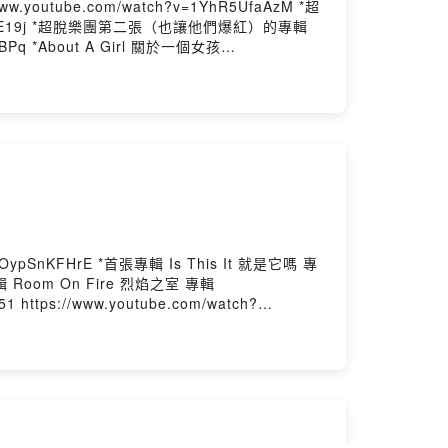
紅）的專輯
於一個女孩
e Box 盒裝果汁