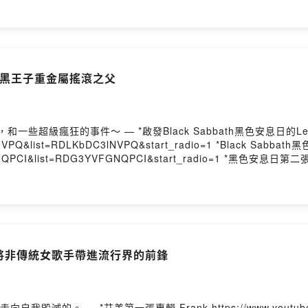
KwBPZk3rA&start_radio=1 *Thriller音樂錄影帶 https://www.youtube.com/watch?
0AdrkbuemlM *Bad 專輯
LBbtymGe5ocr8fS75_JfFsmo *Dangerous 專輯 https://www.youtube.com/watch?
https://www.youtube.com/watch?
 https://www.youtube.com/watch?
e -暗黑王子重金屬搖滾之父
ies Youtube 2.Wikipedia 3.The Lore Lodfe
New York Times 7.CBS News 8.Associated Press — IG帳號：
VV 商業合作：
h黑色安息日的Led Zeppelin齊柏林飛船的第一張同名專輯
a LLC，未經授權，請勿任意轉載或商業使用。 --Hosting provided by S
KbDC3lNVPQ&start_radio=1 *Black Sabbath黑色安息日 第一張同名專輯
DG3YVFGNQPCI&start_radio=1 *黑色安息日第二張專輯Paranoid 疑神疑鬼
DfWvKvOViM3g&start_radio=1 *黑色安息日第四張專輯 Vol 4 第四輯
=PLBzBwYhHpqLIO1eoxCHLjq2rUIhbOBYJT *No more Tears 不再流淚專輯
radio=1 — 參考資料來源： 1.Uncharted: Crime and Mayhem in the Music
bourne 2.Wikipedia 3.96KRock 4.Ultimate classic rock 5.Rolling 
VV 商業合作：
se -將非傳統女歌手帶進流行界的前鋒
a LLC，未經授權，請勿任意轉載或商業使用。 --Hosting provided by S
ww.youtube.com/playlist?