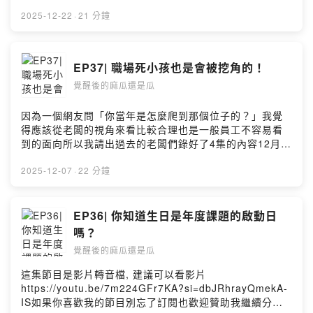
老闆Barry張志嘉現任 BTS 管理顧問公司資深顧問前海尼
根荷蘭總部國際行銷經理前媒體庫（MEC）台灣分公司總
2025-12-22
·
21 分鐘
經理讓他來分享當初是什麼原因會決定讓我越級挑大樑如
果你喜歡我的節目別忘了訂閱也歡迎贊助我繼續分享唷銀
行代號：中國信託(822)帳號：015540340011刷卡（台灣
EP37| 職場死小孩也是會被挖角的！
卡限定）
覺醒後的麻瓜還是瓜
https://p.ecpay.com.tw/DEA8844PayPalhttps://paypal
.me/liujanet?country.x=TW&locale.x=zh_TW更多我的
日常可以到FB粉絲專業＆ IG：
因為一個網友問「你當年是怎麼爬到那個位子的？」我覺
https://www.facebook.com/見習生1
得應該從老闆的視角來看比較合理也是一般員工不容易看
號-105046944570210/https://instagram.com/apprenti
到的面向所以我請出過去的老闆們錄好了4集的內容12月陸
ce_no1?igshid=YmMyMTA2M2Y=合作邀約：
續上線這集是第一位請出的老闆Elle 黃燕玲現任堯智科技
Liujane81@gmail.com我們終究是住在地球上的人好好的
創辦人AMT亞太行銷數位轉型聯盟協會共同創辦人讓她來
2025-12-07
·
22 分鐘
把日子過好好好的體驗人生吧Powered by Firstory
分享當初是什麼原因會決定挖角一個死小孩如果你喜歡我
Hosting
的節目別忘了訂閱也歡迎贊助我繼續分享唷銀行代號：中
國信託(822)帳號：015540340011刷卡（台灣卡限定）
EP36| 你知道生日是年度課題的啟動日
https://p.ecpay.com.tw/DEA8844PayPalhttps://paypal
嗎？
.me/liujanet?country.x=TW&locale.x=zh_TW更多我的
覺醒後的麻瓜還是瓜
日常可以到FB粉絲專業＆ IG：
https://www.facebook.com/見習生1
這集節目是影片轉音檔, 建議可以看影片
號-105046944570210/https://instagram.com/apprenti
https://youtu.be/7m224GFr7KA?si=dbJRhrayQmekA-
ce_no1合作邀約：Liujane81@gmail.com我們終究是住
IS如果你喜歡我的節目別忘了訂閱也歡迎贊助我繼續分享
在地球上的人好好的把日子過好好好的體驗人生吧