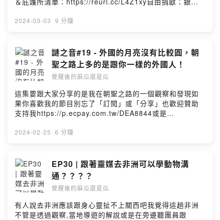
＆庇護所清單：https://reurl.cc/L4Z1xy自由捐獻：銀行
把日子過好好好的體驗人生吧Powered by Firstory
代號：中國信託(822)帳號：015540340011刷卡(只收台
Hosting
灣的卡）
2024-03-03
·
9 分鐘
https://p.ecpay.com.tw/DEA8844PayPalhttps://paypal
.me/liujanet?country.x=TW&locale.x=zh_TW更多我的
日常可以到FB粉絲專業＆ IG：
謎之音#19 - 外國的月亮沒有比較圓，朝
https://www.facebook.com/見習生1
聖之路上多的是跟你一樣的外國人！
號-105046944570210/https://instagram.com/apprenti
覺醒後的麻瓜還是瓜
ce_no1?igshid=YmMyMTA2M2Y=合作邀約：
Liujane81@gmail.com我們終究是住在地球上的人好好的
這集要跟大家分享的是我在朝聖之路的一個觀察和發現如
把日子過好好好的體驗人生吧Powered by Firstory
果你喜歡我的節目別忘了「訂閱」或「分享」也歡迎贊助
Hosting
支持我https://p.ecpay.com.tw/DEA8844或是
PayPalhttps://paypal.me/liujanet?
country.x=TW&locale.x=zh_TW或銀行代號：中國信託
2024-02-25
·
6 分鐘
(822)帳號：015540340011更多我的日常可以到FB粉絲
專業＆ IG：https://www.facebook.com/見習生1
號-105046944570210/https://instagram.com/apprenti
EP30 | 跟著靈媒去非洲可以學動物溝
ce_no1?igshid=YmMyMTA2M2Y=合作邀約：
通？？？？
Liujane81@gmail.com我們終究是住在地球上的人好好的
覺醒後的麻瓜還是瓜
把日子過好好好的體驗人生吧Powered by Firstory
Hosting
有人說去非洲應該跟身心靈扯不上關西吧我覺得這趟非洲
不管是透過觀察,當地導遊的解說或是在旁邊聽團員跟