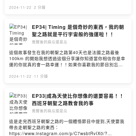
015540340011刷卡（台灣卡限定）
https://p.ecpay.com.tw/DEA8844PayPalhttps://paypal
2024-11-22
·
2 分鐘
.me/liujanet?country.x=TW&locale.x=zh_TW更多我的
日常可以到FB粉絲專業＆ IG：
https://www.facebook.com/見習生1
EP34| Timing 是個奇妙的東西，我的朝
號-105046944570210/https://instagram.com/apprenti
聖之路就是平行宇宙般的強運啦！！
ce_no1?igshid=YmMyMTA2M2Y=合作邀約：
覺醒後的麻瓜還是瓜
Liujane81@gmail.com我們終究是住在地球上的人好好的
把日子過好好好的體驗人生吧Powered by Firstory
這個故事發生在我的朝聖之路第40天也是法國之路最後
Hosting
100km 的開始我想透過這個分享讓你知道當你相信你是幸
運的你就真的會一路幸運！！如果你喜歡我的節目別忘了
訂閱也歡迎贊助我繼續分享唷銀行代號：中國信託(822)帳
號：015540340011刷卡（台灣卡限定）
2024-11-22
·
11 分鐘
https://p.ecpay.com.tw/DEA8844PayPalhttps://paypal
.me/liujanet?country.x=TW&locale.x=zh_TW更多我的
日常可以到FB粉絲專業＆ IG：
EP33|成為天使比你想像的還要容易！！
https://www.facebook.com/見習生1
西班牙朝聖之路教會我的事
號-105046944570210/https://instagram.com/apprenti
覺醒後的麻瓜還是瓜
ce_no1?igshid=YmMyMTA2M2Y=合作邀約：
Liujane81@gmail.com我們終究是住在地球上的人好好的
這是走完西班牙朝聖之路的一個體悟節目中提到,天使要我
把日子過好好好的體驗人生吧Powered by Firstory
帶去走朝聖之路的東西：
Hosting
https://www.instagram.com/p/C7wsbtRvIX0/?