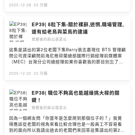
015540340011刷卡（台灣卡限定）
2025-12-28
·
23 分鐘
https://p.ecpay.com.tw/DEA8844PayPalhttps://paypal
.me/liujanet?country.x=TW&locale.x=zh_TW更多我的
日常可以到FB粉絲專業＆ IG：
EP39| 8粒下集-關於裸辭,迷惘,職場管理,
https://www.facebook.com/見習生1
還有給老鳥與菜鳥的建議
號-105046944570210/https://instagram.com/apprenti
覺醒後的麻瓜還是瓜
ce_no1?igshid=YmMyMTA2M2Y=合作邀約：
Liujane81@gmail.com我們終究是住在地球上的人好好的
這集是請出的第2位老闆下集Barry張志嘉現任 BTS 管理顧
把日子過好好好的體驗人生吧Powered by Firstory
問公司資深顧問前海尼根荷蘭總部國際行銷經理前媒體庫
Hosting
（MEC）台灣分公司總經理如果你喜歡我的節目別忘了訂
閱也歡迎贊助我繼續分享唷銀行代號：中國信託(822)帳
號：015540340011刷卡（台灣卡限定）
2025-12-22
·
23 分鐘
https://p.ecpay.com.tw/DEA8844PayPalhttps://paypal
.me/liujanet?country.x=TW&locale.x=zh_TW更多我的
日常可以到FB粉絲專業＆ IG：
EP38| 職位不夠高也能越級挑大樑的關
https://www.facebook.com/見習生1
鍵！
號-105046944570210/https://instagram.com/apprenti
覺醒後的麻瓜還是瓜
ce_no1?igshid=YmMyMTA2M2Y=合作邀約：
Liujane81@gmail.com我們終究是住在地球上的人好好的
因為一個網友問「你當年是怎麼爬到那個位子的？」我覺
把日子過好好好的體驗人生吧Powered by Firstory
得應該從老闆的視角來看比較合理也是一般員工不容易看
Hosting
到的面向所以我請出過去的老闆們來回答這集請出的第2位