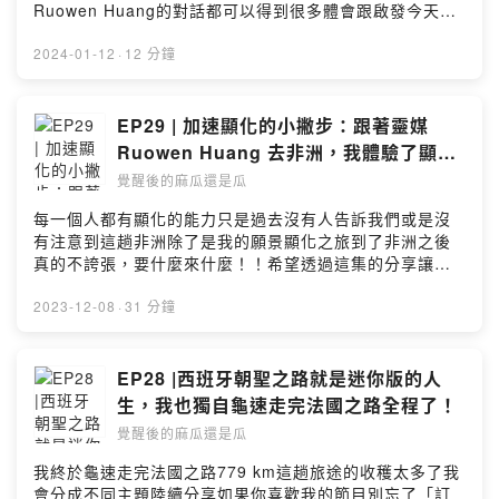
Ruowen Huang的對話都可以得到很多體會跟啟發今天要
分享的這個小故事是發生在Walking safari 之後的幾天我
覺得蠻值得分享的如果你喜歡我的節目別忘了「訂閱」或
2024-01-12
·
12 分鐘
「分享」也歡迎贊助支持我
https://p.ecpay.com.tw/DEA8844或是
PayPalhttps://paypal.me/liujanet?
EP29 | 加速顯化的小撇步：跟著靈媒
country.x=TW&locale.x=zh_TW或銀行代號：中國信託
Ruowen Huang 去非洲，我體驗了顯化
(822)帳號：015540340011更多我的日常可以到FB粉絲
的威力！！
覺醒後的麻瓜還是瓜
專業＆ IG：https://www.facebook.com/見習生1
號-105046944570210/https://instagram.com/apprenti
每一個人都有顯化的能力只是過去沒有人告訴我們或是沒
ce_no1?igshid=YmMyMTA2M2Y=合作邀約：
有注意到這趟非洲除了是我的願景顯化之旅到了非洲之後
Liujane81@gmail.com我們終究是住在地球上的人好好的
真的不誇張，要什麼來什麼！！希望透過這集的分享讓大
把日子過好好好的體驗人生吧Powered by Firstory
家聽完之後可以帶回加速顯化的小撇步如果你喜歡我的節
Hosting
目別忘了「訂閱」或「分享」也歡迎贊助支持我
2023-12-08
·
31 分鐘
https://p.ecpay.com.tw/DEA8844或是
PayPalhttps://paypal.me/liujanet?
country.x=TW&locale.x=zh_TW或銀行代號：中國信託
EP28 |西班牙朝聖之路就是迷你版的人
(822)帳號：015540340011更多我的日常可以到FB粉絲
生，我也獨自龜速走完法國之路全程了！
專業＆ IG：https://www.facebook.com/見習生1
覺醒後的麻瓜還是瓜
號-105046944570210/https://instagram.com/apprenti
ce_no1?igshid=YmMyMTA2M2Y=合作邀約：
我終於龜速走完法國之路779 km這趟旅途的收穫太多了我
Liujane81@gmail.com我們終究是住在地球上的人好好的
會分成不同主題陸續分享如果你喜歡我的節目別忘了「訂