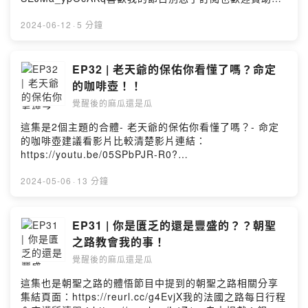
繼續分享唷銀行代號：中國信託(822)帳號：
015540340011刷卡（台灣卡限定）
2024-06-12
·
5 分鐘
https://p.ecpay.com.tw/DEA8844PayPalhttps://paypal
.me/liujanet?country.x=TW&locale.x=zh_TW更多我的
日常可以到FB粉絲專業＆ IG：
EP32 | 老天爺的保佑你看懂了嗎？命定
https://www.facebook.com/見習生1
的咖啡壺！！
號-105046944570210/https://instagram.com/apprenti
覺醒後的麻瓜還是瓜
ce_no1?igshid=YmMyMTA2M2Y=合作邀約：
Liujane81@gmail.com我們終究是住在地球上的人好好的
這集是2個主題的合體- 老天爺的保佑你看懂了嗎？- 命定
把日子過好好好的體驗人生吧Powered by Firstory
的咖啡壺建議看影片比較清楚影片連結：
Hosting
https://youtu.be/05SPbPJR-R0?
si=WQ_QRGaWBfy0e5R6有任何想要討論或是想提問的
話可以到我的粉絲頁或是IG 留言喜歡我的節目別忘了訂閱
2024-05-06
·
13 分鐘
贊助我繼續分享唷銀行代號：中國信託(822)帳號：
015540340011刷卡（台灣卡限定）
https://p.ecpay.com.tw/DEA8844PayPalhttps://paypal
EP31 | 你是匱乏的還是豐盛的？？朝聖
.me/liujanet?country.x=TW&locale.x=zh_TW更多我的
之路教會我的事！
日常可以到FB粉絲專業＆ IG：
覺醒後的麻瓜還是瓜
https://www.facebook.com/見習生1
號-105046944570210/https://instagram.com/apprenti
這集也是朝聖之路的體悟節目中提到的朝聖之路相關分享
ce_no1?igshid=YmMyMTA2M2Y=合作邀約：
集結頁面：https://reurl.cc/g4EvjX我的法國之路每日行程
Liujane81@gmail.com我們終究是住在地球上的人好好的