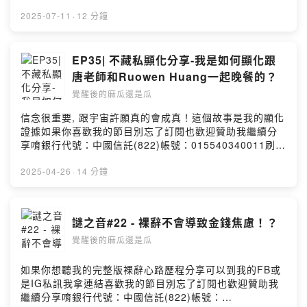
唷銀行代號：中國信託(822)帳號：015540340011刷卡
Powered by Firstory Hosting
（台灣卡限定）
2025-07-11
·
12 分鐘
https://p.ecpay.com.tw/DEA8844PayPalhttps://paypal
.me/liujanet?country.x=TW&locale.x=zh_TW更多我的
日常可以到FB粉絲專業＆ IG：
EP35| 不藏私顯化分享-我是如何顯化跟
https://www.facebook.com/見習生1
唐老師和Ruowen Huang一起晚餐的？
號-105046944570210/https://instagram.com/apprenti
覺醒後的麻瓜還是瓜
ce_no1?igshid=YmMyMTA2M2Y=合作邀約：
Liujane81@gmail.com我們終究是住在地球上的人好好的
信念很重要, 跟宇宙許願真的會成真！這個故事是我的顯化
把日子過好好好的體驗人生吧Powered by Firstory
證據如果你喜歡我的節目別忘了訂閱也歡迎贊助我繼續分
Hosting
享唷銀行代號：中國信託(822)帳號：015540340011刷卡
（台灣卡限定）
https://p.ecpay.com.tw/DEA8844PayPalhttps://paypal
2025-04-26
·
14 分鐘
.me/liujanet?country.x=TW&locale.x=zh_TW更多我的
日常可以到FB粉絲專業＆ IG：
https://www.facebook.com/見習生1
謎之音#22 - 裸辭不會導致金錢焦慮！？
號-105046944570210/https://instagram.com/apprenti
覺醒後的麻瓜還是瓜
ce_no1?igshid=YmMyMTA2M2Y=合作邀約：
Liujane81@gmail.com我們終究是住在地球上的人好好的
把日子過好好好的體驗人生吧Powered by Firstory
如果你想聽我的完整版裸辭心路歷程分享可以到我的FB或
Hosting
是IG私訊我拿連結喜歡我的節目別忘了訂閱也歡迎贊助我
繼續分享唷銀行代號：中國信託(822)帳號：