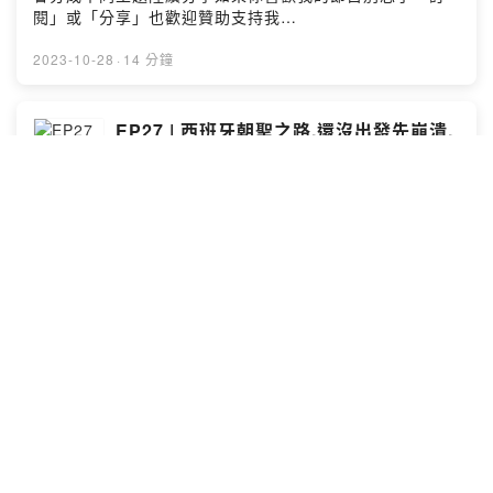
把日子過好好好的體驗人生吧Powered by Firstory
閱」或「分享」也歡迎贊助支持我
Hosting
https://p.ecpay.com.tw/DEA8844或是
PayPalhttps://paypal.me/liujanet?
2023-10-28
·
14 分鐘
country.x=TW&locale.x=zh_TW或銀行代號：中國信託
(822)帳號：015540340011更多我的日常可以到FB粉絲
專業＆ IG：https://www.facebook.com/見習生1
EP27 | 西班牙朝聖之路,還沒出發先崩潰,
號-105046944570210/https://instagram.com/apprenti
我要出發了！！
ce_no1?igshid=YmMyMTA2M2Y=合作邀約：
覺醒後的麻瓜還是瓜
Liujane81@gmail.com我們終究是住在地球上的人好好的
把日子過好好好的體驗人生吧Powered by Firstory
有人說當你起心動念的那一刻起旅成就啟動了如果你喜歡
Hosting
我的節目別忘了「訂閱」或「分享」也歡迎斗內贊助我繼
續分享https://p.ecpay.com.tw/DEA8844或是
PayPalhttps://paypal.me/liujanet?
country.x=TW&locale.x=zh_TW或銀行代號：中國信託
2023-08-07
·
9 分鐘
(822)帳號：015540340011更多我的日常可以到FB粉絲
專業＆ IG：https://www.facebook.com/見習生1
號-105046944570210/https://instagram.com/apprenti
EP26 |房子不是用找的是用想的！？如何
ce_no1?igshid=YmMyMTA2M2Y=合作邀約：
顯化命中註定的窩？
Liujane81@gmail.com我們終究是住在地球上的人好好的
覺醒後的麻瓜還是瓜
把日子過好好好的體驗人生吧Powered by Firstory
Hosting
這集是巨嬰離家計劃的延伸我怎麼在15天顯化小窩順利離