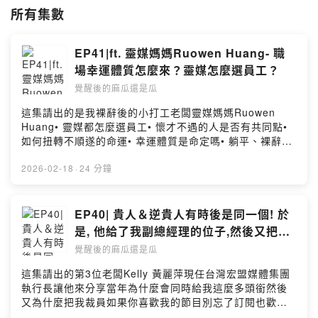
好好的體驗人生吧！
所有集數
如果你喜歡我的節目, 別忘了「訂閱」或「分享」
也歡迎斗內贊助我支持我
https://p.ecpay.com.tw/DEA8844
EP41|ft. 靈媒媽媽Ruowen Huang- 職
或是 PayPal
場幸運體質怎麼來？靈媒怎麼選員工？
https://paypal.me/liujanet?country.x=TW&locale.x=zh_TW
或是
覺醒後的麻瓜還是瓜
銀行代號：中國信託(822)
這集請出的是我裸辭後的小打工老闆靈媒媽媽Ruowen
帳號：015540340011
Huang• 靈媒都怎麼選員工• 懷才不遇的人是否有共同點•
如何扭轉不順遂的命運• 幸運體質是命定嗎• 躺平、裸辭、
合作邀約與聯繫：
Liujane81@gmail.com
裁員的趨勢如果你喜歡我的節目別忘了訂閱也歡迎贊助我
繼續分享唷銀行代號：中國信託(822)帳號：
2026-02-18
·
24 分鐘
更多我的日常可以到FB粉絲專業：
015540340011PayPalhttps://paypal.me/liujanet?
https://www.facebook.com/見習生1號-105046944570210/
country.x=TW&locale.x=zh_TW更多我的日常可以到FB
粉絲專業＆ IG：https://www.facebook.com/見習生1
EP40| 貴人＆逆貴人有時後是同一個! 於
--
號-105046944570210/https://instagram.com/apprenti
Hosting provided by SoundOn
是, 他給了我副總經理的位子,然後又把我
ce_no1?igshid=YmMyMTA2M2Y=合作邀約：
裁員了
覺醒後的麻瓜還是瓜
Liujane81@gmail.com我們終究是住在地球上的人好好的
Powered by Firstory Hosting
把日子過好好好的體驗人生吧Powered by Firstory
這集請出的第3位老闆Kelly 黃麗萍現任台灣宏盟媒體集團
Hosting
執行長讓他來分享當年為什麼會同時給我這麼多頭銜然後
又為什麼把我裁員如果你喜歡我的節目別忘了訂閱也歡迎
贊助我繼續分享唷銀行代號：中國信託(822)帳號：