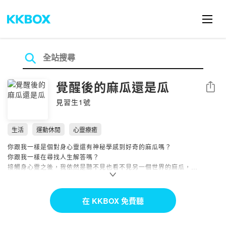
覺醒後的麻瓜還是瓜
分享
見習生1號
生活
運動休閒
心靈療癒
你跟我一樣是個對身心靈還有神秘學感到好奇的麻瓜嗎？
你跟我一樣在尋找人生解答嗎？
接觸身心靈之後，我依然是聽不見也看不見另一個世界的麻瓜，
但在真實的生活中卻慢慢體會到了變化。
我想把這些真實的體會跟學習到的經驗分享給大家！
在 KKBOX 免費聽
我們終究是住在地球上的人，
好好的把日子過好，