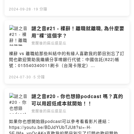
igsh=MTdkNDR1cjJ4dmhhbg==EP03| 想被老天爺領養
嗎？拿出你的恐懼當交換！踏出跟宇宙許願的第一步EP24
2024-09-28
·
19 分鐘
|我要把幸運跟祝福分享給你, 不丹大佛裡的光之曼陀羅儀
式喜歡我的節目別忘了訂閱也歡迎贊助我繼續分享唷銀行
代號：中國信託(822)帳號：015540340011刷卡（台灣卡
謎之音#21 - 裸辭！離職就離職, 為什麼要
限定）
用”裸”這個字？
https://p.ecpay.com.tw/DEA8844PayPalhttps://paypal
覺醒後的麻瓜還是瓜
.me/liujanet?country.x=TW&locale.x=zh_TW更多我的
日常可以到FB粉絲專業＆ IG：
裸辭 vs 離職給那些糾結中的有緣人喜歡我的節目別忘了訂
https://www.facebook.com/見習生1
閱也歡迎贊助我繼續分享唷銀行代號：中國信託(822)帳
號-105046944570210/https://instagram.com/apprenti
號：015540340011刷卡（台灣卡限定）
ce_no1?igshid=YmMyMTA2M2Y=合作邀約：
https://p.ecpay.com.tw/DEA8844PayPalhttps://paypal
Liujane81@gmail.com我們終究是住在地球上的人好好的
.me/liujanet?country.x=TW&locale.x=zh_TW更多我的
2024-07-30
·
5 分鐘
把日子過好好好的體驗人生吧Powered by Firstory
日常可以到FB粉絲專業＆ IG：
Hosting
https://www.facebook.com/見習生1
號-105046944570210/https://instagram.com/apprenti
謎之音#20 - 你也想錄podcast 嗎？真的
ce_no1?igshid=YmMyMTA2M2Y=合作邀約：
可以用超低成本就開始！！
Liujane81@gmail.com我們終究是住在地球上的人好好的
覺醒後的麻瓜還是瓜
把日子過好好好的體驗人生吧Powered by Firstory
Hosting
如果你也想開始錄podcast可以參考看看影片連結：
https://youtu.be/BDJdYUbTJU8?si=-H-
SEJMa_ypOcAKq喜歡我的節目別忘了訂閱也歡迎贊助我