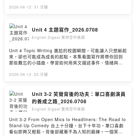
候、美感與日常之間的微妙關係。本集將帶你走進古希臘
的夏日風景，看看涼爽如何也能穿出優雅！
2026-06-12
·
31 分鐘
Unit 4 主題寫作_2026.0708
English Digest 實用空中美語
Unit 4 Topic Writing 尷尬的校園瞬間，可能讓人只想躲起
來，卻也可能成為成長的起點。本集看圖寫作將帶你回到
那些難忘的小插曲，學習如何用英文描述事件、情緒與轉
變。你將練習運用事件鋪陳、情緒描寫與反思，寫出一篇
有轉折的英文敘述文！
2026-06-12
·
25 分鐘
Unit 3-2 笑聲背後的功夫：單口喜劇演員
的養成之路_2026.0708
English Digest 實用空中美語
Unit 3-2 From Open Mics to Headliners: The Road to
Stand-Up Comedy 台上十分鐘，台下十年功，單口喜劇
看似即興又輕鬆，背後卻藏著不為人知的磨練。一個笑點