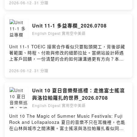
談出雙方都安心的工作共識！
2026-06-12
·
31 分鐘
Unit 11-1 多益專欄_2026.0708
English Digest 實用空中美語
Unit 11-1 TOEIC 接案合作看似只要點頭開工，背後卻藏
著範圍、時程、付款與修改的細節拉扯。當網站設計師遇
上客戶回饋，一份清楚的合約如何讓溝通更有方向？本集
多益主題將帶你走進專案合作現場，看看如何用專業英文
談出雙方都安心的工作共識！
2026-06-12
·
31 分鐘
Unit 10 夏日音樂祭巡禮：走進富士搖滾
與洛拉帕羅扎的世界_2026.0708
English Digest 實用空中美語
Unit 10 The Magic of Summer Music Festivals: Fuji
Rock and Lollapalooza 夏日的音樂不只在耳機裡，也能
在山林與城市之間沸騰。富士搖滾與洛拉帕羅扎看似同樣
熱鬧，卻各自展現截然不同的現場魅力。本集將帶你走進