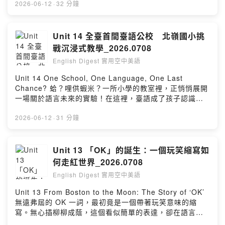
《月亮都是一樣的》，看看一段尋找接納與歸屬的旅程！
2026-06-12
·
32 分鐘
Unit 14 全臺首間臺語公校 北嶺國小挑
戰沉浸式教學_2026.0708
English Digest 實用空中美語
Unit 14 One School, One Language, One Last
Chance? 蛤？哩供蝦米？一所小學的教室裡，正悄悄展開
一場關於語言未來的實驗！在這裡，臺語成了孩子認識世
界的新途徑。本集將帶你走進北嶺國小，看看沉浸式教學
如何為臺語延續帶來新的想像！
2026-06-12
·
31 分鐘
Unit 13 「OK」的誕生：一個玩笑縮寫如
何走紅世界_2026.0708
English Digest 實用空中美語
Unit 13 From Boston to the Moon: The Story of ‘OK’
無遠弗屆的 OK 一詞，最初竟是一個帶著玩笑意味的縮
寫。無心插柳柳成蔭，這個看似簡單的表達，卻在語言、
歷史與日常溝通之間留下意想不到的足跡。本集將帶你探