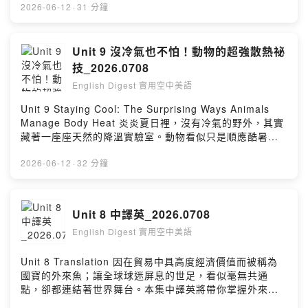
兩場夏日音樂祭，了解音樂如何把世界各地的人聚在一
2026-06-12
·
31 分鐘
起！
Unit 9 沒冷氣也不怕！動物的超強散熱祕
技_2026.0708
English Digest 實用空中美語
Unit 9 Staying Cool: The Surprising Ways Animals
Manage Body Heat 炎炎夏日裡，沒有冷氣的野外，其實
藏著一座座天然的降溫實驗室。動物看似只是順應酷暑，
背後卻有著令人驚奇的生存巧思。本集將帶你探索動物們
的散熱祕技，看看牠們如何在高溫中保持從容！
2026-06-12
·
32 分鐘
Unit 8 中譯英_2026.0708
English Digest 實用空中美語
Unit 8 Translation 因在貿易中具高度經濟價值而被稱為
國寶的外來魚；讓全球球迷屏息的世足，看似毫無共通
點，卻都連結著世界舞台。本集中譯英將帶你掌握外來物
種、經濟價值與國際賽事相關表達，並練習用英文說清楚