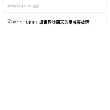
我們該如何看待這些變化？本集將帶你走進工業與生態的
現場，看看未來世界的不同面貌！
2026-06-12
·
30 分鐘
Unit 1 讓世界吵翻天的夏威夷披薩
_2026.0708
English Digest 實用空中美語
Unit 1 Love It or Hate It: The Debate over Hawaiian
Pizza 太陽餅沒太陽，夏威夷披薩其實不是來自夏威夷。
這片混搭鳳梨與火腿的披薩，看似簡單，卻牽動人們對味
覺與傳統的激烈想像。本集將帶你探索夏威夷披薩的魅力
與出身，看看這道至今仍讓世人又愛又恨的披薩！
2026-06-12
·
30 分鐘
Unit 15 這座城市曾經超臭？法國香水之
都的逆襲_2026.06.29
English Digest 實用空中美語
Unit 15 Grasse: The Fragrance Heart of France 曾經
臭氣沖天的皮革小鎮，如何搖身一變，成為香水之都？格
拉斯如何利用地理優勢，讓花香蓋過異味，並孕育出無數