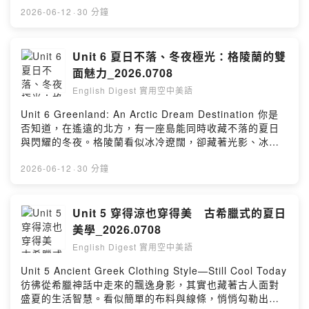
暴洪，看看它為何越來越令人警覺！
2026-06-12
·
30 分鐘
Unit 6 夏日不落、冬夜極光：格陵蘭的雙
面魅力_2026.0708
English Digest 實用空中美語
Unit 6 Greenland: An Arctic Dream Destination 你是
否知道，在遙遠的北方，有一座島能同時收藏不落的夏日
與閃耀的冬夜。格陵蘭看似冰冷遼闊，卻藏著光影、冰雪
與生活交織出的雙面魅力。本集將帶你走進這片北極風
景，看看冰雪之地如何令人心生嚮往！
2026-06-12
·
30 分鐘
Unit 5 穿得涼也穿得美 古希臘式的夏日
美學_2026.0708
English Digest 實用空中美語
Unit 5 Ancient Greek Clothing Style—Still Cool Today
彷彿從希臘神話中走來的飄逸身影，其實也藏著古人面對
盛夏的生活智慧。看似簡單的布料與線條，悄悄勾勒出氣