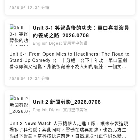
能不能打中觀眾，背後往往有著比想像中更多的準備與考
驗。本集將帶你走進笑聲背後的世界，看看喜劇演員如何
2026-06-12
·
32 分鐘
一步步磨出自己的光芒！
Unit 3-1 笑聲背後的功夫：單口喜劇演員
的養成之路_2026.0708
English Digest 實用空中美語
Unit 3-1 From Open Mics to Headliners: The Road to
Stand-Up Comedy 台上十分鐘，台下十年功，單口喜劇
看似即興又輕鬆，背後卻藏著不為人知的磨練。一個笑點
能不能打中觀眾，背後往往有著比想像中更多的準備與考
驗。本集將帶你走進笑聲背後的世界，看看喜劇演員如何
2026-06-12
·
32 分鐘
一步步磨出自己的光芒！
Unit 2 新聞剪影_2026.0708
English Digest 實用空中美語
Unit 2 News Watch 人形機器人走進工廠，讓未來製造現
場多了科幻感；與此同時，雪鴞在瑞典絕跡，也為北方生
態敲下警鐘。當科技快速前進，自然環境也正悄悄改變，