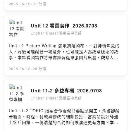
索 OK 的誕生，看看它如何成為全世界都懂的神奇表達！
2026-06-12
·
31 分鐘
Unit 12 看圖寫作_2026.0708
English Digest 實用空中美語
Unit 12 Picture Writing 滿地凋落的花、一對神情焦急的
人，背後可能藏著一場意外，也可能是人為故意破壞的故
事。本集看圖寫作將帶你練習從單張圖片出發，觀察人物
表情、場景細節與可能原因。你將學習如何運用想像與推
理，寫出情節合理、結局完整的英文短文。
2026-06-12
·
26 分鐘
Unit 11-2 多益專欄_2026.0708
English Digest 實用空中美語
Unit 11-2 TOEIC 接案合作看似只要點頭開工，背後卻藏
著範圍、時程、付款與修改的細節拉扯。當網站設計師遇
上客戶回饋，一份清楚的合約如何讓溝通更有方向？本集
多益主題將帶你走進專案合作現場，看看如何用專業英文