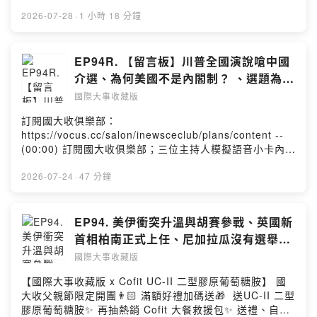
氣流！冷熱氣神隊友，桌立兩用靈活百搭，知名 KOL 誠意
分歧。這場被稱為歷史性的協議，究竟會成為中東和平起
推薦！ ⏰ 全網最低價！換季下殺驚喜甜甜價 🔥 現享專屬
2026-07-28
·
1 小時 18 分鐘
點，還是再次停留在紙上談兵？ ()3. 美日聯手干預匯率：
團購優惠74折 🔥 首次加入會員再現折 $200 🔥 7/31前購
日美15年來首度聯手干預匯市，共同買進日圓，成功讓匯
買官方商城登錄再抽Apple Watch ｜團購時間：7/28(二)
率自40年低點強勢反彈。雙方希望穩定金融市場、縮小利
- 8/18(二) 止 ｜國大收專屬隱藏賣場（免填折扣碼）：
EP94R. 【留言板】川普全國演說嗆中國
率衝擊，也為日本經濟與美日貿易平衡爭取喘息空間。不
https://bit.ly/4wNasgY 國大收俱樂部：
過市場更關注的是，日本央行接下來是否真的升息，這波
介選、為何美國不是內閣制？ 、選題為何
https://vocus.cc/salon/inewsceclub/plans/content
日圓反彈究竟只是曇花一現，還是長期升值的起點？ ()4.
如此偏重美國？、中國買一堆世界盃廣告
國際大事收藏版
00:00) 開場閒聊：感謝支持國大收俱樂部 (3:11) 業配時
小新聞：曼達尼為徵稅公開個資 --Hosting provided by
背後原因
間：Acerpure COZY F2 循環扇 (12:40)1. 川普 301 關
SoundOn
訂閱國大收俱樂部：
稅開動：美國啟動《301條款》新一輪關稅，接替失效的臨
https://vocus.cc/salon/inewsceclub/plans/content --
時全球關稅，針對約60個貿易夥伴課徵10%至12.5%關
(00:00) 訂閱國大收俱樂部；三位主持人模擬語音小卡內容
稅。台灣因監管機制獲較優惠待遇，中國等國則面臨疊加
(06:42) 藍大遺珠之憾：摩洛哥的歐美能源計劃
課稅。隨著另一項301調查仍在進行，美中貿易戰是否將迎
(10:16) Cynthia 遺珠之憾：川普全國演說嗆中國介選
2026-07-24
·
47 分鐘
來新一波升級？ (30:23)2. 蟑螂運動勝利莫迪罕見退讓：
(17:13) Miula 遺珠之憾：川普對巴西和加拿大課關稅
印度醫學聯考洩題風波引爆青年怒火，「蟑螂人民黨」迅
(26:39) 為何美國不是內閣制？ (33:32) 選題為何如此偏
速崛起，要求教育改革、教育部長下台等訴求。歷經數月
重美國？ (39:15) 中國買一堆世界盃廣告背後原因 - ★你
EP94. 美伊衝突升溫與胡賽參戰、英國新
抗爭後，莫迪政府罕見退讓，教育部長請辭、政府接受主
對觀察國際局勢有興趣嗎★ 我們是「國際大事收藏版」
首相柏南正式上任、尼加拉瓜沒有選舉了
要訴求，抗議也宣布落幕。這場由年輕世代掀起的運動，
Podcast節目。 每周精選三則影響世界的重要新聞，提供
｜國際大事收藏版
是否將改變印度未來的政治版圖？ (49:47)3. 美國沙烏地
國際大事收藏版
主流媒體以外的觀點 跟著我們一起來收藏國際大事吧！
核協議：美國與沙烏地簽署30年民用核能合作協議，為核
「國際大事收藏版」合作邀約請洽：inewsce@gmail.com
【國際大事收藏版 x Cofit UC-II 二型膠原葡萄糖胺】 國
電建設鋪路，但未採最嚴格的「黃金標準」，引發外界對
--Hosting provided by SoundOn
大收父親節限定開團👨🏻 滿額好禮加碼送🎁 送UC-II 二型
中東核擴散的疑慮。川普則將協議與沙國加入《亞伯拉罕
膠原葡萄糖胺✨ 再抽熱銷 Cofit 大餐救援包✨ 送禮、自用
協議》綁定，盼推動以沙關係正常化。這項核協議，究竟