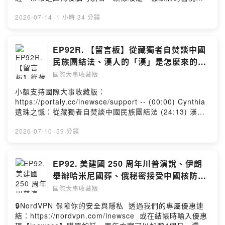
聞：美生菜環孢子蟲肆虐 「國際大事收藏版」合作邀約請
頭，腦袋一燥熱，身體就無法深層放鬆。 全台熱銷破 3 萬
洽：inewsce@gmail.com --Hosting provided by
顆的 #zZSLEEPER忘憂枕 推出今夏全方位新品！ 1️⃣ 一
2026-07-14
·
1 小時 34 分鐘
SoundOn
摸有感降溫：全新「-2°C涼感忘憂枕」採頂級涼感親水棉
與涼感紗，體感直降2度，快速帶走頭部悶熱。 2️⃣ 醫師研
發完美躺感：集結記憶枕支撐、乳膠柔軟與羽絨透氣，正
EP92R. 【留言板】從藏獨者自焚談中國
睡側睡都完美服貼、脖子不懸空。 3️⃣ 貼心雙高度：兩邊
民族團結法、漢人的「漢」是怎麼來的？
不同高度，契合各種體型。通過歐盟197項嚴格檢驗，規格
、台灣高空屋率房市會不會泡沫 、 保守
國際大事收藏版
最高最安心。 🎁 國際大事收藏版 粉絲專屬 52 折起優惠：
派應該如何保護女性？
https://s.add.one/8yltvu （品牌限定優惠，請使用 Fb、
小額支持國際大事收藏版：
Line、手機號碼 登入，即可看到專屬優惠價） (00:00) 開
https://portaly.cc/inewsce/support -- (00:00) Cynthia
場閒聊：Miula 從日本回來了 (01:23) 業配時間：
遺珠之憾：從藏獨者自焚談中國民族團結法 (24:13) 漢人
zZSLEEPER 忘憂枕 (07:55)1. 荷姆茲海峽衝突再起： 伊
的「漢」是怎麼來的？ (35:21) 台灣高空屋率房市會不會
朗接連攻擊荷姆茲海峽商船，美國隨即展開空襲並恢復對
泡沫 (47:36) 保守派應該如何保護女性？ - ★你對觀察國
2026-07-10
·
59 分鐘
伊朗石油制裁，雙方停火正式破局。川普更宣布美國將成
際局勢有興趣嗎★ 我們是「國際大事收藏版」Podcast節
為「荷姆茲海峽守護者」，擬重啟封鎖並向通行貨船收取
目。 每周精選三則影響世界的重要新聞，提供主流媒體以
安全費，引發全球對能源與航運的高度關注。這場衝突會
外的觀點 跟著我們一起來收藏國際大事吧！ 「國際大事收
EP92. 美建國 250 周年川普演說、伊朗
演變成長期對峙，還是雙方仍有重返談判的可能？
藏版」合作邀約請洽：inewsce@gmail.com --Hosting
舉辦哈米尼國葬、俄秘密接受中國核防護
(30:29)2. 共和黨大老過世：美國共和黨資深參議員林賽．
provided by SoundOn
訓練、緬甸擬重啟中資密松水壩｜國際大
葛拉罕猝逝，川普、澤倫斯基與納坦雅胡齊聲哀悼。葛拉
國際大事收藏版
罕長年力挺台灣、烏克蘭與以色列，是共和黨外交鷹派代
事收藏版
🔒NordVPN 保障你的安全與隱私 透過我們的專屬優惠連
表人物，他的離世也讓對俄制裁法案與共和黨外交路線增
結：https://nordvpn.com/inewsce 或在結帳時輸入優惠
添變數。這位川普重要盟友留下的政治空缺，究竟會如何