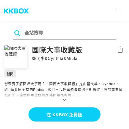
國際大事收藏版
分享
藍弋丰&Cynthia&Miula
新聞
想深度了解國際大事嗎？「國際大事收藏板」是由藍弋丰、Cynthia、
Miula共同主持的Podcast節目。我們每週會精選三則影響世界的重要國
際新聞，提供你主流媒體之外的平衡報導。
看世界不只一種角度，跟著我們一起突破同溫層，收藏國際大事，洞悉世
界局勢。
在 KKBOX 免費聽
--
Hosting provided by SoundOn