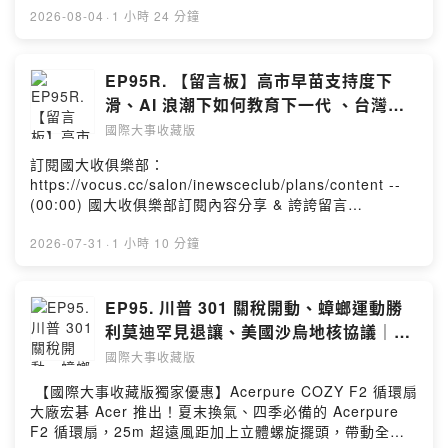
時間思考硬體系統」： ⭐️(升級版新品)Roichen正脊坐墊
2026-08-04
·
1 小時 24 分鐘
EX：專為追求寬鬆坐感設計。椅面寬深與軟墊厚度全面升
級，降低大腿壓迫、通風防悶，同時穩固支撐骨盆！ ⭐️ 經
典正脊坐墊：依男女骨盆結構專屬開發，精準撐托、強力
EP95R. 【留言板】高市早苗支持度下
導正 ⭐️ 優雅椅：6度傾斜底座＋全新升級「重力煞車靜音
滑、AI 浪潮下如何教育下一代 、台灣外
輪」，坐下鎖定防滑動，平價享有工學椅級完整撐托！ 🛒
送專法上線建議、會引導自己孩子右派觀
國際大事收藏版
國際大事收藏版 粉絲專屬優惠52折起：
念嗎?
https://s.add.one/8yltvu （品牌限定優惠，請使用 Fb、
訂閱國大收俱樂部：
Line、手機號碼 登入，即可看到專屬優惠價） 國大收俱樂
https://vocus.cc/salon/inewsceclub/plans/content --
部：
(00:00) 國大收俱樂部訂閱內容分享 & 誇誇留言
https://vocus.cc/salon/inewsceclub/plans/content
(04:50) 藍大遺珠之憾：委內瑞拉退出國際刑事法院
(00:00) 業配時間：Roichen正脊坐墊EX & 系列商品 ()1.
(05:34) Cynthia 遺珠之憾：德國 Pride 遊行遭恐攻
2026-07-31
·
1 小時 10 分鐘
西班牙休達入侵事件：數萬人趁法院放寬海路遣返程序之
(07:53) Miula 遺珠之憾：高市早苗支持度下滑
際湧入西班牙飛地休達，造成數十人死亡、收容系統瀕臨
(16:18) 國大收俱樂部精選主題：AI 浪潮下如何教育下一
崩潰。西班牙緊急增派軍警、加速遣返並強化海上邊界，
代 (46:29) 台灣外送專法上線建議 (58:42) 會引導自己孩
EP95. 川普 301 關稅開動、蟑螂運動勝
歐盟也開始討論共同因應措施。這場危機究竟只是司法判
子右派觀念嗎? - ★你對觀察國際局勢有興趣嗎★ 我們是
利莫迪罕見退讓、美國沙烏地核協議｜國
決引發的效應，還是另有政治角力在背後推動？ ()2. 哈瑪
「國際大事收藏版」Podcast節目。 每周精選三則影響世
際大事收藏版
斯同意解除武裝：川普宣布，美方主導的「加薩和平方
國際大事收藏版
界的重要新聞，提供主流媒體以外的觀點 跟著我們一起來
案」取得重大突破，哈瑪斯原則同意分階段解除武裝，未
收藏國際大事吧！ 「國際大事收藏版」合作邀約請洽：
【國際大事收藏版獨家優惠】Acerpure COZY F2 循環扇
來將由國際穩定部隊與巴勒斯坦技術官僚政府接管加薩。
inewsce@gmail.com --Hosting provided by SoundOn
大廠宏碁 Acer 推出！夏末換氣、四季必備的 Acerpure
不過，以色列堅持必須先繳械才撤軍，哈瑪斯則要求先停
F2 循環扇，25m 超遠風距加上立體螺旋擺頭，帶動全屋
火撤軍，雙方在武器處置、查核機制與執行順序上仍嚴重