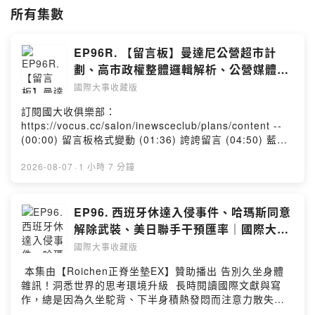
所有集數
EP96R. 【留言板】曼達尼公營超市計
劃、高市政權整體邏輯解析、公營媒體的
問題該如何解？、國家需不需要基本工
國際大事收藏版
資？
訂閱國大收俱樂部：
https://vocus.cc/salon/inewsceclub/plans/content --
(00:00) 留言板格式變動 (01:36) 誇誇留言 (04:50) 藍大
遺珠之憾：喬治克隆尼逃難記 (05:36) Cynthia 遺珠之
憾：英國裁定中國大使館合規 (07:40) Miula 遺珠之憾：
2026-08-07
·
1 小時 7 分鐘
曼達尼公營超市計劃 (14:41) 國大收俱樂部精選主題：高
市政權整體邏輯解析 (46:06) 公營媒體的問題該如何解？
(56:23) 國家需不需要基本工資？ - ★你對觀察國際局勢
EP96. 西班牙休達入侵事件、哈瑪斯同意
有興趣嗎★ 我們是「國際大事收藏版」Podcast節目。 每
解除武裝、美日聯手干預匯率｜國際大事
周精選三則影響世界的重要新聞，提供主流媒體以外的觀
收藏版
國際大事收藏版
點 跟著我們一起來收藏國際大事吧！ 「國際大事收藏版」
合作邀約請洽：inewsce@gmail.com --Hosting
本集由【Roichen正脊坐墊EX】贊助播出 告別久坐身體
provided by SoundOn
雜訊！洞悉世界的思考環境升級 長時閱讀國際文獻與寫
作，總是因為久坐駝背、下半身積熱發悶而注意力散失？
這種生理雜訊正是摧毀專注力的隱形殺手！ 優化你的「長