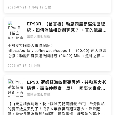
一次搞定 💪 現在有滿額贈活動（不累贈），下單再抽 3
會帶來中東和平，還是開啟新一輪軍備競賽？
名獎品 另有好康限時加碼！新註冊會員可再折抵$50 7/21
2026-07-21
·
1 小時 19 分鐘
(01:11:21)4. 小新聞：日本副首都構想 --Hosting
- 8/12 團購連結： https://hi.cofit.me/E0VbO 國大收俱
provided by SoundOn
樂部：
https://vocus.cc/salon/inewsceclub/plans/content
EP93R. 【留言板】勒龐四度參選法國總
(00:00) 業配時間：Cofit UC-II 二型膠原葡萄糖胺與相關
統、如何消除相對剝奪感？ 、真的能靠打
保健食品 (11:46) 開場閒聊：國大收俱樂部正式推出
嘴砲建國？、反壟斷算是政府介入市場
國際大事收藏版
(19:40)1. 美伊衝突升溫與胡賽參戰： 伊朗攻擊美軍基地
嗎？
造成美軍傷亡，美軍隨即擴大空襲伊朗軍事設施，雙方互
小額支持國際大事收藏版：
控違反停火協議；葉門胡塞也宣布封鎖沙國海運，讓紅海
https://portaly.cc/inewsce/support -- (00:00) 藍大遺珠
與荷姆茲海峽兩大航道同步緊張。戰火升高之際，油價與
之憾：勒龐四度參選法國總統 (06:22) Miula 遺珠之憾：
全球能源供應是否將再度陷入新危機？ (41:40)2. 英國新
中國車市大幅衰退 (11:28) Cynthia 遺珠之憾：敘利亞新
首相柏南正式上任：英國新首相柏南正式上任，宣布廢除
民主國會開議 (20:18) 如何消除相對剝奪感？ (27:39) 真
2026-07-17
·
51 分鐘
備受爭議的數位身分證計畫，並完成英國鋼鐵國有化，強
的能靠打嘴砲建國？ (31:24) 反壟斷算是政府介入市場
調降低生活成本、重振本土產業。不過，國有化後仍須面
嗎？ - ★你對觀察國際局勢有興趣嗎★ 我們是「國際大事
對高額虧損、企業補償與財政壓力，未來改革能否兼顧民
收藏版」Podcast節目。 每周精選三則影響世界的重要新
EP93. 荷姆茲海峽衝突再起、共和黨大老
生與經濟，會成為柏南政府的最大考驗嗎？ (01:03:31)3.
聞，提供主流媒體以外的觀點 跟著我們一起來收藏國際大
過世、南海仲裁案十周年｜國際大事收藏
尼加拉瓜沒有選舉了：尼加拉瓜總統奧蒂嘉宣布將取消選
事吧！ 「國際大事收藏版」合作邀約請洽：
版
舉制度，聲稱不再允許反對派透過選舉奪權，外界認為
國際大事收藏版
inewsce@gmail.com --Hosting provided by SoundOn
2027年大選恐將取消。這位曾靠民主選舉重返執政的革命
【白天思緒要清晰，晚上腦袋先乾爽關機 😴】 台灣悶熱
領袖，如今從修憲、打壓反對派到否定選舉，尼加拉瓜是
的魔王級夏天到了！很多人半夜容易翻來覆去、睡睡醒
否正式走向家族長期統治的獨裁體制？ (01:12:40)4. 小新
醒，常常是因為後腦勺躺著一顆像暖爐一樣聚熱的舊枕