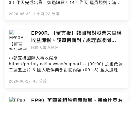
3工作天完成出貨，如遇缺貨7-14工作天 運費規則：滿
訊號？ ()4. 緬甸擬重啟中資密松水壩：緬甸軍政府宣布，
2,000免運費、未滿運費100元，無配送外島 開團網址：
擬重啟停擺近15年的中資密松水壩工程，宣稱可望紓解國
https://fam168.com/aAeRg 甜霜涼感系列 共7色 (果凍
2026-06-30
·
1 小時 22 分鐘
內缺電危機，但外界質疑，原規劃九成電力將輸往中國，
藍、果凍粉、果凍綠、檸檬冰沙-黃、蜜桃霜淇-粉、薄荷淇
緬甸卻須承擔環境破壞、居民搬遷及地震風險。加上克欽
淋-綠、海鹽雪酪-藍) (00:00) 業配時間：戀家小舖甜霜涼
邦仍是內戰熱區，工程安全、合約透明度與利益分配都備
感被 (06:00) 世足賽事小聊 (09:18)1. 民主黨紐約初選極
EP90R. 【留言板】韓國想對股票未實現
受爭議。這項被視為修補中緬關係的重大工程，究竟能順
左派大勝：紐約民主黨初選大洗牌！紐約市長曼達尼力挺
利重啟，還是再度引爆新一波衝突？ ()4. 小新聞：埃及發
收益課稅、該如何面對 / 處理霸凌問
的3位進步派候選人全數勝選，接連擊敗建制派，讓民主社
現拜占庭古城 小額支持國際大事收藏版：
題？、以色列是主動攻擊黎巴嫩的？ 、白
國際大事收藏版
會主義勢力大幅擴張。這些新秀主張全民醫療、公有住
https://portaly.cc/inewsce/support 「國際大事收藏版」
俄總統為何對烏克蘭總統道歉？
宅、廢除ICE，部分人士更因親巴立場與激進言論引發爭
合作邀約請洽：inewsce@gmail.com --Hosting
小額支持國際大事收藏版：
議，也凸顯民主黨在以巴議題與經濟政策上的路線之爭愈
provided by SoundOn
https://portaly.cc/inewsce/support -- (00:00) 之後改週
演愈烈。民主黨是否正加速向左轉，又將如何改變美國未
二週五上片 & 國大收俱樂部訂閱內容 (09:18) 藍大遺珠之
來的政治版圖呢？ (40:45)2. 塞爾維亞總統宣佈辭職：塞
憾：前聯準會主席葛林斯潘過世 (12:27) Cynthia 遺珠之
爾維亞總統武契奇宣布將於數週內辭職，並提前改選總統
憾：澤倫斯基特種部隊命名引起波蘭抗議 (16:43) Miula
2026-06-27
·
43 分鐘
與國會，正值全國因火車站坍塌事故引爆18個月反政府抗
遺珠之憾：韓國想對股票未實現收益課稅 (21:39) 該如何
議之際。這位執政逾12年的強人，曾帶動經濟成長，也長
面對 / 處理霸凌問題？ (37:57) 以色列是主動攻擊黎巴嫩
期被批評集權與打壓媒體。外界更猜測，他辭職恐非退出
的？ (40:27) 白俄總統為何對烏克蘭總統道歉？ - ★你對
EP90. 英國首相施凱爾辭職、哥倫比亞右
政壇，而是仿效「普丁模式」，改任總理繼續掌權，武契
觀察國際局勢有興趣嗎★ 我們是「國際大事收藏版」
派勝選、美伊協商最新進展｜國際大事收
奇真的會放下權力嗎？ (59:22)3. 長榮海運成了美伊戰爭
Podcast節目。 每周精選三則影響世界的重要新聞，提供
藏版
主角：長榮海運貨櫃輪「長麗輪」在荷姆茲海峽附近遇
國際大事收藏版
主流媒體以外的觀點 跟著我們一起來收藏國際大事吧！
襲，意外成為美伊停火破局導火線。美軍隨後空襲伊朗軍
「國際大事收藏版」合作邀約請洽：inewsce@gmail.com
你相信嗎? 想減重不必挨餓、不用看門診、更不需要買保
事設施，伊朗也以飛彈與無人機反擊，美伊停火協議再度
--Hosting provided by SoundOn
健品？ 《蔡醫師瘦身班》由「減重界硫酸天王」新陳代謝
陷入危機。如今雙方雖同意恢復談判，但伊朗要求先解凍