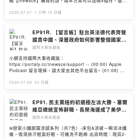
碼【inewsce】購買的話，兩年方案可以加贈4個月，還有
改變美國未來的外交政策？ (1:00:43)3. 南海仲裁案十周
30天內退款保證！ #NordVPN (00:00) 業配時間：
年：南海仲裁案滿十周年，美、日、澳等14國重申裁決具
NordVPN (08:37)1. 美建國 250 周年川普演說：美國建
2026-07-07
·
1 小時 19 分鐘
法律效力，反對中國以武力改變現狀；中國則再次駁斥裁
國250週年國慶活動雖因雷雨延後，川普仍在華府發表演
決「非法無效」。菲律賓宣布強化嚇阻能力，日本也將移
說，高喊美國迎向「黃金時代」，回顧建國、登月與軍事
交5艘護衛艦，南海局勢持續升溫。十年後，這場法律勝利
榮耀，並強調自由、反共、持槍權與選舉改革等主張。此
EP91R. 【留言板】駐台英法德代表齊聲
是否將演變成更激烈的地緣對抗？ (1:23:21)4. 小新聞：
外，他還因美國足球國家隊球員紅牌禁賽，親自致電FIFA
中國長征十號乙火箭首飛回收引發技術路線爭議 小額支持
譴責中國、深層政府如何影響整個國家？
主席協調，引發政治介入體壇爭議，這場建國250週年演說
國際大事收藏版： https://portaly.cc/inewsce/support
、歐美白左體現平庸的邪惡、中國實施民
國際大事收藏版
究竟將如何影響美國未來走向？ ()2. 伊朗舉辦哈米尼國
「國際大事收藏版」合作邀約請洽：inewsce@gmail.com
族團結進步促進法
葬：伊朗7月為戰爭中身亡的前最高領袖哈米尼舉行延後數
--Hosting provided by SoundOn
小額支持國際大事收藏版：
月的國葬，送葬行程橫跨伊朗與伊拉克多座什葉派聖城，
https://portaly.cc/inewsce/support -- (00:00) Apple
官方稱吸引上千萬人參與。現場充滿反美、反以與復仇口
Podcast 留言壞掉，請大家去其他平台留言~ (01:08) 藍
號，也成為新領導層展現團結的重要舞台。不過外界認
大遺珠之憾：歐洲熱浪眾人搶冷氣 (08:29) Cynthia 遺珠
為，龐大人潮未必等同全民支持，而是夾雜國家動員、宗
之憾：中海警騷擾駐台英法德代表齊聲譴責 (14:32) Miula
2026-07-03
·
53 分鐘
教情感與民族心理。在中東局勢逐漸降溫之際，這場國葬
遺珠之憾：法院禁止川普開除聯準會理事 (24:26) 深層政
究竟象徵伊朗政權更加穩固，還是只是暴風雨前的短暫平
府如何影響整個國家？ (36:59) 歐美白左體現平庸的邪惡
靜？ ()3. 俄秘密接受中國核防護訓練：路透社揭露，俄羅
(44:37) 中國實施民族團結進步促進法 - ★你對觀察國際
EP91. 民主黨紐約初選極左派大勝、塞爾
斯去年底秘密派遣軍方代表赴中國接受核生化防護訓練，
局勢有興趣嗎★ 我們是「國際大事收藏版」Podcast節
維亞總統宣佈辭職、長榮海運成了美伊戰
內容涵蓋輻射、化學與生物防護等高度敏感課程，且由中
目。 每周精選三則影響世界的重要新聞，提供主流媒體以
爭主角｜國際大事收藏版
俄多名高階將領參與。雖然中俄雙方均否認相關報導，但
國際大事收藏版
外的觀點 跟著我們一起來收藏國際大事吧！ 「國際大事收
歐盟已要求中國說明，並警告此舉顯示中俄軍事合作正深
藏版」合作邀約請洽：inewsce@gmail.com --Hosting
❄️戀家小舖甜霜涼感系列（共7色）-床包&涼被－瞬涼冰纖
入戰略層級。在俄烏戰爭持續、俄國內部燃料短缺之際，
provided by SoundOn
維，吸濕排汗輕盈好眠，可機洗不跑棉 出貨時間：現貨2-
這場秘密訓練究竟只是技術交流，還是更深層軍事同盟的