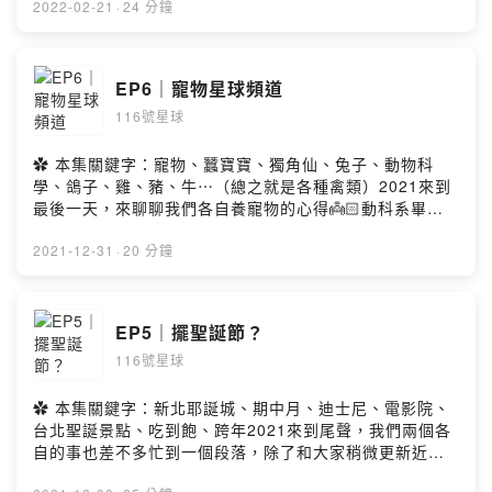
168+早睡早起的阿中 形成強烈對比🌝隨著年紀增長對每次
2022-02-21
·
24 分鐘
過年的感受也不斷在轉變歡迎大家在底下留言評論 一起加
入我們的小宇宙！🪐✿ Music Credit："Cheery Monday"
Kevin MacLeod (incompetech.com)Licensed under
EP6｜寵物星球頻道
Creative Commons: By Attribution 4.0
116號星球
Licensehttp://creativecommons.org/licenses/by/4.0/
✿ Firstory留言這邊請：
https://open.firstory.me/story/ckzwqkgoe0frm0912xe
✿ 本集關鍵字：寵物、蠶寶寶、獨角仙、兔子、動物科
6xtp27?m=commentPowered by Firstory Hosting
學、鴿子、雞、豬、牛⋯（總之就是各種禽類）2021來到
最後一天，來聊聊我們各自養寵物的心得👼🏻動科系畢業
的阿中，和遇到動物只會說好可愛的魯莽恰比會有什麼火
花呢🤓選在今天發佈的原因除了算是把今年做個總結，今
2021-12-31
·
20 分鐘
天也是恰比家的小兔成為小天使的一週年大家真的要好好
珍惜和毛小孩們的相處時光呀🥺✿ Music
Credit："Cheery Monday" Kevin MacLeod
EP5｜擺聖誕節？
(incompetech.com)Licensed under Creative
116號星球
Commons: By Attribution 4.0
Licensehttp://creativecommons.org/licenses/by/4.0/
✿ Firstory留言這邊請：
✿ 本集關鍵字：新北耶誕城、期中月、迪士尼、電影院、
https://open.firstory.me/story/ckxub9q2e73180953qy
台北聖誕景點、吃到飽、跨年2021來到尾聲，我們兩個各
ewk5v8?m=commentPowered by Firstory Hosting
自的事也差不多忙到一個段落，除了和大家稍微更新近
況，也聊聊12月的重頭戲 — 聖誕節🎄本來是想以聖誕節為