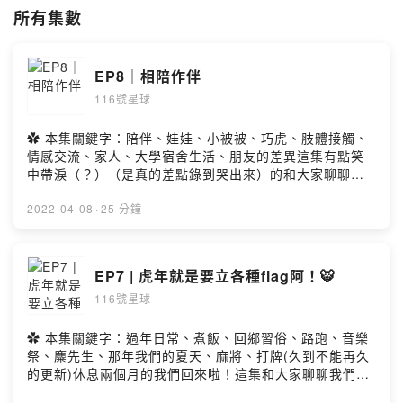
Powered by Firstory Hosting
所有集數
EP8｜相陪作伴
116號星球
✿ 本集關鍵字：陪伴、娃娃、小被被、巧虎、肢體接觸、
情感交流、家人、大學宿舍生活、朋友的差異這集有點笑
中帶淚（？）（是真的差點錄到哭出來）的和大家聊聊關
於「陪伴」這件事～對於陪伴這件事的定義和面向還真的
有點難形容本集應該榮登目前為止最正經的集數之一🤣
2022-04-08
·
25 分鐘
（雖然還是有一半在練肖話就是了）希望在春假結束暨大
學生們的期中周也能帶給大家一些陪伴☀️歡迎留言評論 一
起加入我們的小宇宙！🪐✿ Music Credit："Cheery
EP7 | 虎年就是要立各種flag阿！🐯
Monday" Kevin MacLeod (incompetech.com)Licensed
116號星球
under Creative Commons: By Attribution 4.0
Licensehttp://creativecommons.org/licenses/by/4.0/
✿ Firstory 留言這邊請：
✿ 本集關鍵字：過年日常、煮飯、回鄉習俗、路跑、音樂
https://open.firstory.me/user/cku756l46n90k0930o1nj
祭、麋先生、那年我們的夏天、麻將、打牌(久到不能再久
8vk8/commentsPowered by Firstory Hosting
的更新)休息兩個月的我們回來啦！這集和大家聊聊我們的
寒假生活一日五餐+沒天亮捨不得睡的恰比 與 每天晨跑