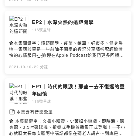
Credit："Cheery Monday" Kevin MacLeod
(incompetech.com)Licensed under Creative
Commons: By Attribution 4.0
EP2｜水深火熱的遠距開學
Licensehttp://creativecommons.org/licenses/by/4.0/
116號星球
✿ Firstory留言這邊請：
https://open.firstory.me/story/ckvnjoqff8h950884i22g
pp9h?m=commentPowered by Firstory Hosting
✿本集關鍵字：遠距開學、疫苗、練車、好市多、健身房
這一集應該算是一些前陣子開學的近況分享請搭配輕鬆愉
快的心情服用•͈˽•͈歡迎在Apple Podcast給我們更多回饋和
建議🌟✿ Music Credit："Cheery Monday" Kevin
MacLeod (incompetech.com)Licensed under Creative
2021-10-10
·
22 分鐘
Commons: By Attribution 4.0
Licensehttp://creativecommons.org/licenses/by/4.0/P
owered by Firstory Hosting
EP1｜時代的眼淚！那些一去不復返的童
年回憶
116號星球
本集含有音樂歌單
✿ 本集關鍵字：文書小精靈、史萊姆小遊戲、即時通、隨
身聽、3.5吋磁碟機、折疊式手機首播集正式登場！一不小
心就聊太長每次聽阿中講話都像在聽老人講古⋯到底是我