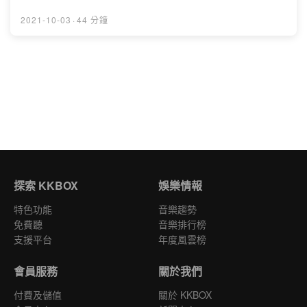
太笨還是童年斷層真的有這麼大！來一起和我們回味那些
純粹美好的昔日回憶吧✨因為設備問題收聽品質不佳請見諒
2021-10-03
·
44 分鐘
🥺歡迎在Apple Podcast給我們更多回饋和建議🌟✿
Music Credit："Cheery Monday" Kevin MacLeod
(incompetech.com)Licensed under Creative
Commons: By Attribution 4.0
Licensehttp://creativecommons.org/licenses/by/4.0/P
owered by Firstory Hosting
探索 KKBOX
娛樂情報
特色功能
音樂趨勢
免費聽
音樂排行榜
支援平台
年度風雲榜
會員服務
關於我們
付費及儲值
關於 KKBOX