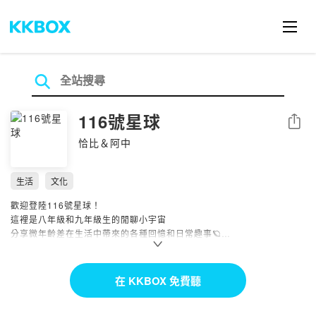
116號星球
分享
恰比＆阿中
生活
文化
歡迎登陸116號星球！
這裡是八年級和九年級生的閒聊小宇宙
分享微年齡差在生活中帶來的各種回憶和日常趣事🪐
🌙 每周日晚上8:00更新
🌟 Instagram｜@116.planet
在 KKBOX 免費聽
💌 合作邀約｜
116.planet@gmail.com