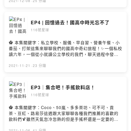
主軸結果話題不小心開太多分枝🤣歡迎在Apple Podcast
2021-12-08
·
25 分鐘
給我們更多回饋和建議🌟✿ Music Credit："Cheery
Monday" Kevin MacLeod (incompetech.com)Licensed
under Creative Commons: By Attribution 4.0
EP4 | 回憶過去！國高中時光忘不了
Licensehttp://creativecommons.org/licenses/by/4.0/
116號星球
✿ Firstory留言這邊請：
https://open.firstory.me/story/ckwxnti468tje0977eex0
yull?m=commentPowered by Firstory Hosting
✿ 本集關鍵字：私立學校、服儀、早自習、營養午餐、小
番茄、打架這集來聊聊我們的國高中奇幻旅程！✨一個私校
讀六年，一個從小就讀公立學校的我們，聊天過程中發現
有很多不同的成長經驗和故事，透過這集帶大家一起走進
國高中時光，也希望能讓你勾起一些當時的共鳴🥰歡迎在
2021-11-21
·
23 分鐘
Apple Podcast給我們更多回饋和建議🌟✿ Music
Credit："Cheery Monday" Kevin MacLeod
(incompetech.com)Licensed under Creative
EP3｜集合吧！手搖飲料店！
Commons: By Attribution 4.0
116號星球
Licensehttp://creativecommons.org/licenses/by/4.0/ht
tps://open.firstory.me/story/ckvnjoqff8h950884i22gpp
9hPowered by Firstory Hosting
✿ 本集關鍵字：Coco、50嵐、多多茶坊、可不可、貢
茶、豆紅、路易莎這週跟大家聊聊各種我們推薦的喜歡的
飲料們🍹雖然天氣忽冷忽熱的但是手搖杯還是一定要的吧
🥺兩個吃貨講到吃的就停不下來( *´ސު｀*)歡迎在Apple
Podcast和Firstory給我們更多回饋和建議🌟✿ Music
2021-11-06
·
41 分鐘