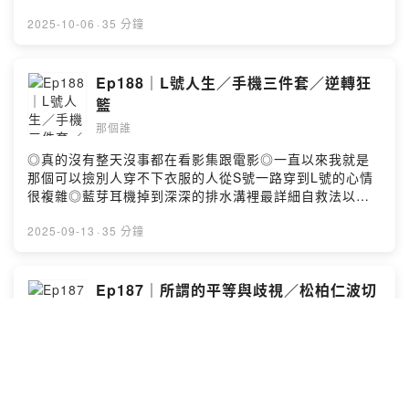
上次是藉由遨遊宇宙讓意識專注沉澱，清空思緒這次是直
接透過簡單的舒緩拉筋讓身體放鬆『好睡！好眠！跟著一
2025-10-06
·
35 分鐘
起做！【睡前腰部舒緩運動】 招解除硬腰背(連續動作
版)』by 身體智慧-脊椎健康教育的領導品牌從小沒有父親
的Rob，為了不讓更多人跟他有一樣覺得從小沒有父親的
Ep188｜L號人生／手機三件套／逆轉狂
幫忙，開了一個Youtube頻道”Dad, How Do I?”（爸，我
籃
該怎麼…？）專門教一些生活小常識非常熱愛寫信跟女兒
那個誰
分享生活的Buz，女兒半開玩笑地在網路募集有沒有人也想
收到『爸爸的手寫信』結果意外收到了大量的來自世界各
◎真的沒有整天沒事都在看影集跟電影◎一直以來我就是
地的回覆
那個可以撿別人穿不下衣服的人從S號一路穿到L號的心情
https://news.ltn.com.tw/news/world/breakingnews/51
很複雜◎藍芽耳機掉到深深的排水溝裡最詳細自救法以後
62273最後是樓下的多比留言告訴我你對這一集的想法：
再也不怕無線耳機跟你玩躲貓貓◎每次在賣場買需要冷藏
https://open.firstory.me/user/ckx09c26k0rkw08617yd
冷凍的東西都會超焦慮◎解鎖扶老奶奶過馬路後後的新任
2025-09-13
·
35 分鐘
m7024/commentsPowered by Firstory Hosting
務◎逆轉狂籃真的是被低估的喜劇◎喜劇不好笑真的不可
取耶只會更憤怒耶◎想當年真的是棒球小白，現在愛相隨
留言告訴我你對這一集的想法：
Ep187｜所謂的平等與歧視／松柏仁波切
https://open.firstory.me/user/ckx09c26k0rkw08617yd
／你的天賦都點在囉嗦上了
m7024/commentsPowered by Firstory Hosting
那個誰
所謂的平等與歧視這邊提到的是Netflix的《吉姆傑佛瑞：
雙肢政策》脫口秀的邊界到底在那邊我覺得這個節目做了
很精彩的示範你知道異性、男同、女同性婚姻統計出來離