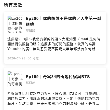
就只是你說不出來、想不起來的那個誰
所有集數
#半出櫃男同志 #躁鬱症患者
Ep200｜你的帳號不是你的／人生第一副
Powered by Firstory Hosting
眼鏡
那個誰
這集是200集～我們有新的片頭～大家知道 Gmail 是何時
開始提供服務的嗎？這麼多的訂閱的服務，就真的唯獨
Youtube的廣告無法忍受更不要說大半年都沒有任何新上
傳，結果還是被封鎖了雖然近一周以來，透過Gemini的大
力協助，但還是恢復遙遙無期...從還在經營flickr時期就狠
2026-07-28
·
50 分鐘
狠地學到了:所有的數位產品都不是你的，完全沒有天長地
久的保障。----------------------------------------------------
-----------人生第一次的老花，因為沒有近視，所以很抗拒
Ep199｜奇案84的奇趣民宿與BTS
我不知道配了什麼時候戴 「就是現在」同事如是說以前覺
那個誰
得手機螢幕沾指紋超惱人，現在覺得鏡片沾指紋才是大魔
王「欸～你眼鏡拿下來架鼻樑有種熟男的帥氣感」技術長
如是說結果老花眼鏡給我的最大收穫是誇讚(?留言告訴我
哈根達斯比利時巧克力系列，匠心選用72%可可含量的比
你對這一集的想法：
利時巧克力，那綿密的冰淇淋口感，再加上薄脆的巧克力
https://open.firstory.me/user/ckx09c26k0rkw08617yd
脆片，苦甜交織，完美呈現黑巧克力的濃郁香醇，是專屬
m7024/commentsPowered by Firstory Hosting
成熟大人系的奢華風味。https://fstry.pse.is/9emm4x