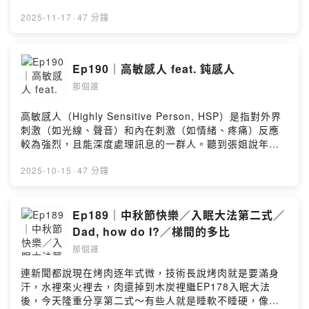
https://open.firstory.me/user/ckx09c26k0rkw08617yd
此主動做好HPV預防才能說是「真愛」。立即諮詢醫師，
m7024/commentsPowered by Firstory Hosting
展現你對愛的承諾。男女1+1 主動防禦HPV(人類乳突病
2025-11-17
·
47 分鐘
毒)https://fstry.pse.is/9ep475—— 以上為 Firstory
Podcast 廣告 ——今天要聊的是高雄流行音樂中心 四週
年慶限定演出Unplugged 原聲編制 ✕ 徐佳瑩自選私密歌
Ep190｜高敏感人 feat. 鈍感人
單「我在聽」雖然肉餅是我最愛的台灣女藝人，但總覺得
那個誰
剛辦完世界巡迴「變得有些奢侈的事」巡迴演唱會，高流
這唱應該會「簡單處理」，結果驚喜連連的歌單如下以上
皆非/明知故犯/耳邊風/你敢不敢人類的羞恥心／時間大師
高敏感人（Highly Sensitive Person, HSP）是指對外界
說，你愛我（陳淑樺特別的人（方大同Love
刺激（如光線、聲音）和內在刺激（如情緒、疼痛）反應
ya（HYUKOH你講的話（江蕙尋人啟事／失落沙洲／出口
較為強烈，且能深度處理訊息的一群人。聽到張姐說年年
／切歌星期六晚上（Energy準明星Single Ladies（碧昂
的共感很強就想錄一集關於高敏感人的話題，以前會覺得
絲人啊／言不由衷／灰色／身騎白馬雛形在這個虛假的世
這就是很個人的感受好像沒有特別好分享的。這集找來了
2025-10-15
·
47 分鐘
界，好在我們還有肉餅謝謝肉餅依舊是肉餅，維持這樣就
鈍感人技術長。高敏感人加油！留言告訴我你對這一集的
很棒。我愛你留言告訴我你對這一集的想法：
想法：
https://open.firstory.me/user/ckx09c26k0rkw08617yd
https://open.firstory.me/user/ckx09c26k0rkw08617yd
Ep189｜中秋節快樂／入眠大法第二式／
m7024/commentsPowered by Firstory Hosting
m7024/commentsPowered by Firstory Hosting
Dad, how do I?／梯間的多比
那個誰
連新聞都說現在烤肉逐年式微，技術長說烤肉就是要滿身
汗，水裡來火裡去，肉還掉到木炭裡繼EP178入眠大法
後，今天隆重分享第二式～有些人就是睡軟不睡硬，像我