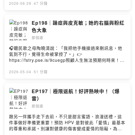
—— 以上為 Firstory Podcast 廣告 ——首先跟大家分享
2026-06-29
·
47 分鐘
好消息:我們頻道有營收了～～這集要聊聊實境節目。發福
的孝全真的很香。(這集沒有要聊欠妳的那場婚禮)《劉在錫
的民宿法則》真的是因為廢到好笑到繼續看下去，頭一次
Ep198｜躁症與皮克敏；她的右腦與粉紅
感受到這種民宿類的精采有趣。《奇案84的奇趣民宿》好
色大象
看到我覺得每個人都應該去看一下耶～不完全因為有BTS
那個誰
的Jin，但包括。這個民宿真的是夢想中的遊樂場，如果不
是Netflix很難想像哪來的財力跟勇氣成就這個節目。「我
🎧聽民歌之母陶曉清說：「我把他手機搶過來刪訊息，他
覺得怎麼可能～還是小看了」技術長。Jin真的救了這部實
氣到不行，覺得生命被掌控了。」👉
境秀，Superstar那麼親民，事事親力親為，逆來順受。還
https://fstry.pse.is/9cuegp照顧人生無法預期何時來！
在奇案84動搖的時候，捍衛民宿法則～還是世界第一的
「先來一杯 我們再聊」聆聽照顧者、陪你預備長照未來！
帥，真的是找不出缺點的男人耶，只剩單眼皮好挑剔(?)了
點擊連結，讓我們有機會不在照顧困境掙扎。—— 以上為
2026-05-04
·
51 分鐘
因為Jin對BTS感到高度的興趣，開始注意他們的綜藝跟
Firstory Podcast 廣告 ——一陣子沒有錄音的原因最近是
歌。BTS身為天團還是能夠那麼正面積極團結一致，把
輕躁期，所以感覺超～好～的～已經好幾年宅在家了，也
Army們擺第一真的是活該那麼紅！留言告訴我你對這一集
不知道這樣健不健康，但就是出不去。直到皮克敏。充滿
EP197｜極限返航！好評熱映中！（爆
的想法：
「儀式感」的皮克敏謝謝皮皮帶我走出來，希望我們可以
雷）
https://open.firstory.me/user/ckx09c26k0rkw08617yd
在走好長一段我其實一時都會注意跟精神疾病有關的書
m7024/commentsPowered by Firstory Hosting
那個誰
籍，尤其是躁鬱症但大部分的書籍都很說教或是難以閱讀
但《她的右腦與粉紅色大象》是一本非常有內容，而且一
跟另一伴攜手走下去前，不只是甜言蜜語、浪漫送禮，這
看就無法停下來。裡面所有跟躁鬱症有關的描述都讓我心
件事做好準備更重要！預防 HPV 是對彼此「愛情」最基本
有戚戚焉，醫病關係、用藥過程也都是熟悉害怕又穿插好
的尊重和承諾。別讓對健康的傷害變成愛情的阻礙，為彼
笑我已經在看同一個作者 Nakao Eki Pacidal 《蕉葉與樹
此主動做好HPV預防才能說是「真愛」。立即諮詢醫師，