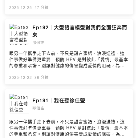
襲，弭平城鄉及貧富差距，讓每個孩子都有選擇未來的能
本 — 門司港- 九州七星號 (Seven Stars in Kyushu) ：
力。」捐款連結▶️ https://fstry.pse.is/9f67uk—— 以上
2025-12-25
·
47 分鐘
全九州境內環遊 (頂級套裝行程)留言告訴我你對這一集的
為 FMTaiwan 與 Firstory Podcast 廣告 ——- 這集是比
想法：
較嚴肅也比較不嚴肅- 我也不是真的那麼內向的人但我怎麼
https://open.firstory.me/user/ckx09c26k0rkw08617yd
會害怕人群害怕賣場- 我周遭的人都覺得我沒有好好照顧自
Ep192｜大型語言模型對我們全面狂奔而
m7024/commentsPowered by Firstory Hosting
己但也是總有努力也沒有用的時候吧- 如果世界上七十億人
來
口都有像技術長這樣美麗又漂亮的小腦袋瓜子，世界就和
那個誰
平了- 大家一起來「其神凝」- 哪個麥？脈絡的脈嗎？
「Mind.」- 過去是過去，現在是現在留言告訴我你對這一
跟另一伴攜手走下去前，不只是甜言蜜語、浪漫送禮，這
集的想法：
件事做好準備更重要！預防 HPV 是對彼此「愛情」最基本
https://open.firstory.me/user/ckx09c26k0rkw08617yd
的尊重和承諾。別讓對健康的傷害變成愛情的阻礙，為彼
m7024/commentsPowered by Firstory Hosting
此主動做好HPV預防才能說是「真愛」。立即諮詢醫師，
展現你對愛的承諾。男女1+1 主動防禦HPV(人類乳突病
2025-12-22
·
36 分鐘
毒)https://fstry.pse.is/9ep475—— 以上為 Firstory
Podcast 廣告 ——明明才剛過4周年卻終於萌生結束節目
的倦怠感？最近一些AI幫忙的事秒讀Youtube的方法在熊
Ep191｜我在聽徐佳瑩
本可以刷西瓜卡嗎？沒錯我天性疑神疑鬼中年大叔的現在
那個誰
失去了獨自旅行的勇氣遠在北海道的男友遲遲接不到機我
們也來到可以說往前翻幾百集的老屁股了好好的旅遊業配
被技術長扼殺了明明去熊本但我的小禮物怎麼是花園鰻(是
跟另一伴攜手走下去前，不只是甜言蜜語、浪漫送禮，這
也很愛啦)你怎麼知道人類不是Al生成的留言告訴我你對這
件事做好準備更重要！預防 HPV 是對彼此「愛情」最基本
一集的想法：
的尊重和承諾。別讓對健康的傷害變成愛情的阻礙，為彼