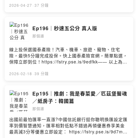
的約定》留言告訴我你對這一集的想法：
展現你對愛的承諾。男女1+1 主動防禦HPV(人類乳突病
2026-04-27
·
37 分鐘
https://open.firstory.me/user/ckx09c26k0rkw08617yd
毒)https://fstry.pse.is/9ep475—— 以上為 Firstory
m7024/commentsPowered by Firstory Hosting
Podcast 廣告 ——原先是很忐忑不知道改編成電影的成果
結果真的是Amaze Amaze Amaze這年頭一個人孤單可
Ep196｜秒速五公分 真人版
以，但連個狗都沒有就是沒有人權我自願被發射單程到太
那個誰
空拯救地球，但我想不出有什麼技能可以貢獻的洛基絕對
是近期科幻作品中，最討喜的外星生物了娛樂的切割線，
聲光視覺饗宴可以看電影，完整的極限返航故事可以看小
線上投保選國泰產險！汽車、機車、旅遊、寵物、住宅
說。唯一可惜就是電影省略了小說裡太多的小故事。錄一
險，最快5分鐘完成投保。快上國泰產險官網，簡單點選，
錄又想四刷了留言告訴我你對這一集的想法：Powered by
保障立即到位！https://fstry.pse.is/9edfkk—— 以上為
Firstory Hosting
Firstory Podcast 廣告 ——今天要來聊新海誠的秒速五公
分補完計畫節目開始之前先跟Gemini道個歉...新海誠的動
2026-02-18
·
39 分鐘
畫有強烈的個人風格跟美學，知道要拍真人版真的是很擔
心會不會毀了我最愛的新海誠動畫電影先跟大家科普：櫻
花落下到底是不是秒速五公分先說，新添加的故事、分
Ep195｜推劇：我是春菜愛／匹茲堡醫魂
鏡、敘事性都很棒。但那個畫面360p真的不行耶。那個修
／紙房子：韓國篇
圖修瘋了吧主題曲的部分，靈魂神曲：山崎將義〈One
那個誰
more time, One more chance〉安心地保留下來。真人
版主題曲米津玄師〈1991〉想看電影的要快手衝戲院了，
出國前最怕匯率一直漲?中國信託銀行挺你聰明換匯設定匯
查詢都剩一場次了！留言告訴我你對這一集的想法：
率到價智慧通知，匯率相對低點不錯過再領優惠券享美金
Powered by Firstory Hosting
最高減3分等優惠立即設定： https://fstry.pse.is/9d7m9s
投資外幣如幣別轉換可能產生匯兌損失，應評估涉及自身