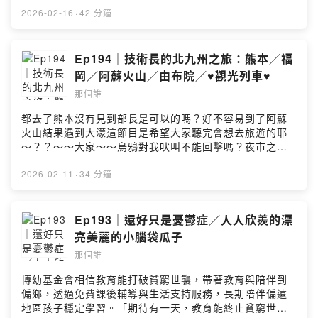
情況審慎投資。完整注意事項詳見網站資訊。—— 以上為
2026-02-16
·
42 分鐘
Firstory Podcast 廣告 ——小時候或是有在看日本綜藝節
目的人應該都會對春菜愛有印象，可能名字不知道，但看
到本人就知道了。原本以為只是單純女裝的男大姊，看了
Ep194｜技術長的北九州之旅：熊本／福
電影才知道，是從小一路比別人多好幾倍的堅韌努力換來
岡／阿蘇火山／由布院／♥️觀光列車♥️
的。簡單說，如果不怕血跟不是膽小鬼，去看匹茲堡醫
那個誰
魂！我是因為金智泰才看紙房子：韓國篇～假期漫漫長娛
樂首選我們的節目不只有塞車可以聽，平時也可以聽。留
都去了熊本沒有見到部長是可以的嗎？好不容易到了阿蘇
言告訴我你對這一集的想法：Powered by Firstory
火山結果遇到大濛這節目是希望大家聽完會想去旅遊的耶
Hosting
～？？～～大家～～烏鴉對我吠叫不能回擊嗎？夜市之王
的人民太誠實了吧～～～福岡目前以壓倒性的好逛街勝出
由布院的溫泉泡完皮膚可以滑一周---技術長附錄：九州JR
2026-02-11
·
34 分鐘
觀光列車一覽表- 由布院之森 (Yufuin no Mori) ： 博多 —
由布院 / 別府- 觀八一六 (Kanpachi/Ichiroku) ： 博多 —
別府 (由布高原線)- 36+3 (Sanju-Roku plus San) ： 全
Ep193｜還好只是憂鬱症／人人欣羨的漂
九州環狀路線 (分五天分段運行)- 雙星 4047 (Two Stars
亮美麗的小腦袋瓜子
4047) ： 武雄溫泉 — 長崎- 阿蘇男孩！ (Aso Boy!) ：
那個誰
熊本 — 阿蘇 — 別府- 坐 A 列車去吧 (A-Train) ： 熊本
— 三角- 或る列車 (Aru Ressha) ： 博多 — 由布院 (視季
博幼基金會相信教育能打破貧窮世襲，帶著教育與陪伴到
節變更區間)- 指宿之玉手箱 (Ibusuki no Tamatebako) ：
偏鄉，透過免費課後輔導與生活支持服務，長期陪伴偏遠
鹿兒島中央 — 指宿- 海幸山幸 (Umisachi Yamasachi) ：
地區孩子穩定學習。「期待有一天，教育能終止貧窮世
宮崎 — 南鄉- 翡翠 山翡翠 (Kawasemi Yamasemi) ： 熊