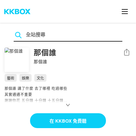
那個誰
分享
那個誰
藝術
娛樂
文化
那個誰 講了什麼 去了哪裡 吃過哪些
其實通通不重要
謝謝你花 五分鐘 十分鐘 十五分鐘
聽我的喃喃自語
第一個空氣獨白式的 Podcaster
在 KKBOX 免費聽
不一定有主題 不一定會固定更新
聽過就忘 沒有壓力