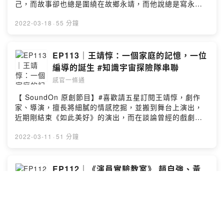
https://www.instagram.com/roadtoallsenses/襯樂：
己，而故事卻也總是圍繞在故鄉永靖，而他說總是寫永靖
Artlist
的原因是因為覺得自己很貧乏？當初是怎麼會答應出版社
簽下三年三本書的合約呢？當然除了講書，更多時間是講
2022-03-18
·
55 分鐘
在德國的生活，還有那些關於「好人」的故事。《樓上的
好人》購書連結博客來【獨家親簽版】：
https://bit.ly/3LHtyOO誠品【獨家明信片版】：
EP113｜王靖惇：一個家庭的記憶，一位
https://bit.ly/3s0OVTz金石堂：
編導的誕生 #知識宇宙探險隊串聯
https://bit.ly/3oWTzQKMomo：https://bit.ly/3s4I8Zd讀
感官一條通
冊：https://bit.ly/3s3742ZReadmoo讀墨：
https://reurl.cc/Zrvr9Vkobo：https://bit.ly/3Kq6X7Z陳
【 SoundOn 原創節目】#喜歡請五星訂閱王靖惇，劇作
思宏照片由鏡文學提供鏡文學：
家、導演，擅長將細膩的情感挖掘，並搬到舞台上演出，
https://www.facebook.com/mirrorfiction/posts/278509
近期剛結束《如此美好》的演出，而在談論曾經的戲劇作
0448461067感官一條通 Instagram：
品，主持人小樹挖掘出就連王靖惇都驚訝的初部作品《性
https://www.instagram.com/roadtoallsenses/襯樂：
毀滅》？！而又是怎麼從《屋簷下》、《台北詩人》、
2022-03-11
·
51 分鐘
Artlist
《想像的孩子》後，又在誕生《如此美好》呢？從作品開
始談起，往更深入你還沒了解的王靖惇聽去吧！王靖惇：
https://www.facebook.com/movedanielwang動見体
EP112｜《演員實驗教室》 趙自強、黃
M.O.V.E. Theatre：
哲斌、王耿瑜：劇場傳奇與人生啟蒙 素人
https://www.facebook.com/movetheatrefans《如此美
入戲與時代切片。
感官一條通
好：王靖惇劇本集》：
https://www.books.com.tw/products/0010917390若想
【 SoundOn 原創節目】#喜歡請五星訂閱蘭陵劇團，可謂
購買劇本書的聽眾，可以與 動見体 粉專聯絡，會能幫助劇
是台灣舞台劇的開端，影響了後續眾多劇團的建立，而今