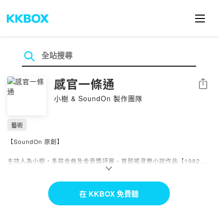
感官一條通
分享
小樹 & SoundOn 製作團隊
藝術
【SoundOn 原創】
主持人為小樹，多屆金曲及金音獎評審、首部搖滾樂小說作品【1982】
(大塊出版)。音樂文字作品集【關電台司令什麼事啊？】麥浩斯(城邦)出
版。現為The Big Issue樂評、StreetVoice音樂頻道總監。
在 KKBOX 免費聽
透過不同感官相關的職人故事，撫慰忙碌城市人的心。讓疲勞的感官，獲
得慰藉。