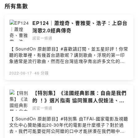
所有集數
✉️ 通告、宣傳、專訪合作等事宜 ➠
mwanrgks@gmail.com
✉️ 廣告合作邀約 ➠
sales@soundon.fm
📱免費下載【SoundOn 聲浪】APP，完整收聽所有精彩節目。
EP124｜蕭煌奇、曹雅雯、浩子：上奅台
贊助這個節目：
https://pay.soundon.fm/podcasts/7407e3d0-4af7-
灣歌2.0經典傳奇
404e-8b92-d54ce9b38e67
感官一條通
--
【 SoundOn 原創節目】#喜歡請訂閱，並五星好評！你常
Hosting provided by SoundOn
聽的歌單裡，有幾首台語歌呢？講到歌曲，浮現的第一印
象通常是流行歌曲，然而在台灣這塊孕育出許多文化的土
地上，還有一群人默默地使用台語唱出台灣情。《上奅台
灣歌》是一部致力於將台灣傳統歌謠結合新世代演唱方
2022-06-17
·
46 分鐘
式，創造出以往不同的台客搖滾，推廣並傳承「台語」文
化。很開心地邀請到第二季的主持人：蕭煌奇、曹雅雯、
浩子，聆聽本集，不需畫面就能感受到他們熱愛台灣歌的
【特別集】《法國經典影展：自由是我們
精神。《上奅台灣歌2.0經典傳奇》FB：
的 ！》選片指南 協同策展人倪娃法、影
https://www.facebook.com/profile.php?
評彭紹宇
感官一條通
id=100064062125978YT：
https://www.youtube.com/watch?v=efNJNkyZ56s浩
【 SoundOn 原創節目】#特別集 由TFAI-國家電影及視聽
子：https://www.instagram.com/plungonfamily/曹雅
文化中心贊助播出20-30年代的電影是什麼樣子？對於過
雯：https://www.instagram.com/oliviarougejaloux/蕭煌
去，我們可能要從阿公阿嬤的口中才能拼湊在我們眼中看
奇：https://www.instagram.com/rickyhsiaoofficial/＿＿
似浪漫和開放的法國，在20-30年代其實也曾在傳統束縛中