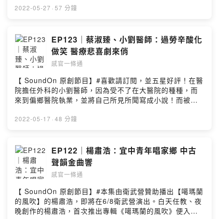
＿＿感官一條通 Instagram：
掙扎本屆的法國影展讓往日時光能以影像在眼前播放，看
2022-05-27
·
57 分鐘
https://www.instagram.com/roadtoallsenses/感官一條
到當時的法國人如何追求社會自由爭取女性自主，如同穿
通 LINE 社群：
越時空般讓人身歷其境，如果你也想參與這場歷史和藝術
https://line.me/ti/g2/qyfmdUVkigHVQJhJ7FKP9mmi39
交集下的盛宴請進來聽聽法國影展協同策展人倪娃法、影
EP123｜蔡淑臻、小劉醫師：過勞辛酸化
dZMZxFvQz9UQ襯樂：Artlist
評人彭紹宇為大家導覽此次影展的珍貴影片～＿＿＿＿【
做笑 醫療悲喜劇來俏
法國經典影展：自由是我們的！X SoundOn 特別贈票 】
感官一條通
影視聽中心與法國電影資料館聯合策畫，選映獨家典藏或
修復的經典佳作，快到 SoundOn 粉專參加抽獎，就有機
【 SoundOn 原創節目】#喜歡請訂閱，並五星好評！在醫
會得到《霧港》、《大幻影》、《奇怪真奇怪》3 場次的
院擔任外科的小劉醫師，因為受不了在大醫院的種種，而
電影票喔！🍿購票網址｜https://bit.ly/3yMmoVP【請把握
來到偏鄉醫院執業，並將自己所見所聞寫成小說！而被蔡
6/2前 #TFAI早鳥會員票 單場只要150元！#影展套票(5張
淑臻相中，翻拍成 電視劇《村裡來了個暴走女外科》，當
一套)不限場次一張只要160元！】🍿線上手冊｜TFAI官網
中手術戲太逼真，讓小樹看見時差點受不了？其實小劉醫
2022-05-17
·
48 分鐘
下載專區 https://bit.ly/37NBwHe 雲端載點
師口味很重（？，還默默地說出很多可怕的話？然而蔡淑
https://bit.ly/3MrnKJu🍿影展日期｜2022/06/03-
臻當初為了拿到補助案做了多少的努力？而且大家其實都
2022/07/31膝關節／影評人／主持人
錯看蔡淑臻，兩個人其實都有一個相似之處？快收聽這集
EP122｜楊肅浩：宜中青年唱家鄉 中古
https://www.facebook.com/takecareofyourknee# 選片
的感官一條通！《村裡來了個暴走女外科》FB：
聲韻金曲響
指南文字整理02:55 為何想選新浪潮之前1920 年代左右的
https://www.facebook.com/MadDoctor.seriesLINE TV
電影？此年代的電影如何影響法國新浪潮？06:02 請兩位
感官一條通
：https://www.linetv.tw/drama/13329/eps/1Netflix：
推薦作為第一次接觸「法國經典影展」的人的入門片
https://www.netflix.com/watch/81592472原著小說 ：
【 SoundOn 原創節目】#本集由衛武營贊助播出【噶瑪蘭
06:31《安達魯之犬 》07:02《沈睡巴黎》07:50《燃燒的
《村裡來了個暴走女外科：偏鄉小醫院的血與骨、笑和
的風吹】的楊肅浩，即將在6/8衛武營演出。白天任教、夜
火焰》09:04《奇怪真奇怪》10:32 當初在策展時，是怎麼
淚》https://www.books.com.tw/products/0010746198
晚創作的楊肅浩，首次推出專輯《噶瑪蘭的風吹》便入圍
從這些影片中劃分出「自由超越想像」、「她們選擇自
＿＿＿＿感官一條通 Instagram：