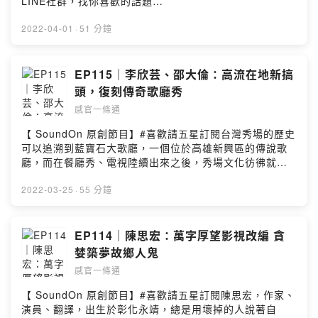
LINE社群，找你喜歡的話題
https://www.instagram.com/roadtoallsenses/感官一條
https://lin.ee/ny5gqZ6/gyjp_____由活性界面製作的外
通 LINE 社群：
百老匯音樂劇《I Love You, You’re Perfect, Now
2022-04-01
·
51 分鐘
https://line.me/ti/g2/qyfmdUVkigHVQJhJ7FKP9mmi39
Change》，從去年開始在南村劇場演出，今年挑戰150多
dZMZxFvQz9UQ襯樂：Artlist
場定目劇演出！音樂劇在台灣百花齊放，但定目劇卻還只
是一個新開始，而主演的翊睿、鍾琪，還有製作人午明，
EP115｜李欣芸、邵大倫：高流在地新搞
其實早在多年前就演出過《LPC》，而且三位的緣分更從
頭，復刻傳奇歌廳秀
阿卡貝拉開始的？翊睿、鍾琪、午明，三位高學歷的高材
感官一條通
生，是為什麼想跨入戲劇？甚至開始演出呢？《LPC》當
中的故事、經典歌曲，都在這集感官一條通有搶先聽！先
【 SoundOn 原創節目】#喜歡請五星訂閱台灣秀場的歷史
不多說，《LPC》將一口氣演到七月，聽到的時候，都還
可以追溯到藍寶石大歌廳，一個位於高雄新興區的傳說歌
有票，聽完就去買完好嗎？《I Love You, You’re
廳，而在餐廳秀、電視陸續出來之後，秀場文化彷彿就隨
Perfect, Now Change》購票連結：
時間而去。然而藍寶石大歌廳將重新上場，本集邀請到
https://www.tikipoki.com.tw/portfolio/i-love-you-
《真愛秀．藍寶石大歌廳》邵大倫、高流執行長李欣芸，
2022-03-25
·
55 分鐘
youre-perfect-now-change/感官一條通 Instagram：
秀場文化是如何影響著台灣演藝圈，以及藍寶石要如何在
https://www.instagram.com/roadtoallsenses/感官一條
高流重啟？！真愛秀．藍寶石大歌廳：
通 LINE 社群：
https://ticket.ibon.com.tw/ActivityInfo/Details/37235吹
EP114｜陳思宏：萬字厚望影視改編 貪
https://line.me/ti/g2/qyfmdUVkigHVQJhJ7FKP9mmi39
海風音樂節 Breeze Music Festival​：
婪築夢故鄉人鬼
dZMZxFvQz9UQ襯樂：Artlist
https://kpmc.com.tw/program/breeze-music-
感官一條通
festival%e2%80%8b-1/本集錄音場地由 Lazi Corner 提
供預約連結：https://www.lazicorner.com/感官一條通
【 SoundOn 原創節目】#喜歡請五星訂閱陳思宏，作家、
Instagram：
演員、翻譯，出生於彰化永靖，總是用壞掉的人說著自