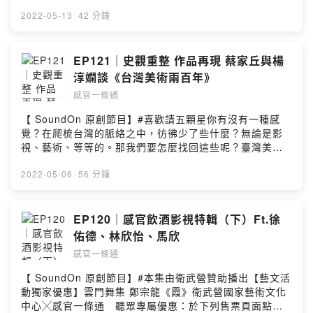
第32屆金曲獎最佳臺語男歌手。雖然這張專輯以蘭陽平原
由」、「尋找自由出口」這三個單元的？15:59 不僅是法
https://www.instagram.com/roadtoallsenses/感官一條
上的人事物為創作核心，楊肅浩一首接著一首唱出了許多
2022-05-13
·
42 分鐘
國，Wafa也想呼應當時與現在台灣的自由路程18:18 20-
通 LINE 社群：
島民對家的想像、渴望與關懷。凝練的臺語詩詞，承載一
30年代影像裡，看到許多非典型女性的輪廓，當時女性的
https://line.me/ti/g2/qyfmdUVkigHVQJhJ7FKP9mmi39
世紀的時代更迭，迎著穿透人心的民謠曲風，宛如一只風
生活樣貌是如何？24:24 《無處可去的女人》27:50 Wafa
dZMZxFvQz9UQ襯樂：Artlist
箏俯視這塊土地。讓我們在小時光裡，乘上那時代的洪
EP121｜史觀重整 作品再現 蔡家丘與楊
私心愛片《大幻影》、《朗吉先生的罪行》29:32「她們選
流，重訪記憶中珍藏的歸屬。楊肅浩《噶瑪蘭的風吹》專
擇自由」單元的推薦片單？29:49《霧港》32:04《在巴黎
淳嫻談《台灣美術兩百年》
場演出2022/6/8 (三) 20:00高雄衛武營購票資訊：
的屋頂下》33:42《賤女人 》34:33《鄉村一日》35:04
感官一條通
https://wenk.io/t02evrEM票價：800 / 500 / 300＿＿＿
「尋找自由出口」單元，在1930 年代時法國正面臨怎樣的
＿感官一條通 Instagram：
時局？37:00 詩意寫實主義出現，以抒情方式講述殘酷現
【 SoundOn 原創節目】#喜歡請五顆星你有沒有一種感
https://www.instagram.com/roadtoallsenses/感官一條
實38:36 「尋找自由出口」單元的推薦片單38:47《布杜溺
覺？在爬梳台灣的脈絡之中，彷彿少了些什麼？無論是影
通 LINE 社群：
水記》40:43《自由萬歲》43:39《百萬法郎》45:37 介紹
視、藝術、等等的。那我們要怎麼找回這些呢？臺灣美術
https://line.me/ti/g2/qyfmdUVkigHVQJhJ7FKP9mmi39
幾位特別重要的導演46:30 導演 尚・艾普斯坦《三面鏡》
兩百年將近代的台灣美術史一一的補足，與台灣有關係
dZMZxFvQz9UQ襯樂：Artlist
《厄舍府的沒落》50:18 導演 雷內・克萊爾，作品橫跨三
的，都納入範疇之中，在節目中 蔡家丘老師談到，日本人
2022-05-06
·
56 分鐘
個單元51:57 這次還有什麼一定要來觀影的原因？＿＿＿
畫台灣的創作，就像漂流的孤兒，不屬於日本，也無法納
＿感官一條通 Instagram：
入台灣的範疇之中。而楊淳嫻老師則談到抽象畫被扣上紅
https://www.instagram.com/roadtoallsenses/感官一條
帽子的原因。在爬梳大量的創作中，讓那些消失的記憶，
EP120｜感官飲酒影視特輯（下）Ft.徐
通 LINE 社群：
能補齊美術史的一頁。臺灣美術兩百年（上下冊套書）
佑德、林欣怡、馬欣
https://line.me/ti/g2/qyfmdUVkigHVQJhJ7FKP9mmi39
https://www.books.com.tw/products/0010919900＿＿
感官一條通
dZMZxFvQz9UQ襯樂：Artlist
＿＿感官一條通 Instagram：
https://www.instagram.com/roadtoallsenses/感官一條
【 SoundOn 原創節目】#本集由衛武營贊助播出【藝文活
通 LINE 社群：
動獨家優惠】雲門舞集 鄭宗龍《霞》衛武營國家藝術文化
https://line.me/ti/g2/qyfmdUVkigHVQJhJ7FKP9mmi39
中心╳感官一條通 聽眾專屬優惠：於下列售票頁面點選