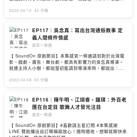
https://line.me/ti/g2/qyfmdUVkigHVQJhJ7FKP9mmi39
Podcast 完全免費，歡迎點開 KKBOX 一口氣收聽全部的
dZMZxFvQz9UQ襯樂：Artlist
精彩內容喔!對了，到KKBOX podcast IG還有抽獎活動！
2022-04-15
·
44 分鐘
＃KKBOXPodcast＃臺虎精釀＃喝酒不開車 開車不喝酒
＃未滿十八歲禁止飲酒有多少人是聽宇宙人長大的呢？身
為台灣少數的 Funk 團，在主流市場當中會感到寂寞嗎?而
EP117｜吳念真：寫出台灣通俗敘事 定
甚至是糯米糰的嫡傳弟子，除了繼承了音箱，還傳承了＿
義人間條件情感
＿？宇宙人中小玉的歌聲變化很多，而本集甚至也有小玉
感官一條通
的發音練習！成團十年，成為賣完小巨蛋的大團！學長甚
至為了小巨蛋買了一把新琴，還從天而降！接下來演唱會
【 SoundOn 原創節目】本集感官一條通請到對於台灣電
開售了，會邀請誰來當嘉賓呢？現在就開始聽，尋找自己
影、戲劇、廣告、舞台劇，都具有影響力的吳念真導演。
的理想狀態吧！宇宙人演唱會：
就連主持人小樹，都說當初能請到導演來時，都說出：
https://tixcraft.com/activity/detail/22_cosmos感官一條
「完了我要閃尿了！」吳念真導演對於台灣的藝文產業的
通 Instagram：
發展影響甚遠，本次帶來的由綠光劇團所製作的《人間條
2022-04-08
·
53 分鐘
https://www.instagram.com/roadtoallsenses/感官一條
件七》，《人間條件》系列成為台灣的「國民戲劇」，甚
通 LINE 社群：
至多次免費提供給大眾觀賞。而本集感官一條通除了聊
https://line.me/ti/g2/qyfmdUVkigHVQJhJ7FKP9mmi39
《人間條件七》外，更談了兒子、孫子，還有吳導自己未
EP116｜陳午明、江翊睿、鍾琪：外百老
dZMZxFvQz9UQ襯樂：Artlist
來的規劃，現在《人間條件七》也都還有票券販售，歡迎
匯在台定目 歌舞人才發光注目
大家一同進戲院看戲！人間條件七購票連結：
感官一條通
https://www.opentix.life/event/138444485598542233
8?openExternalBrowser=1聽眾專屬優惠：選擇節目觀眾
【 SoundOn 原創節目】#喜歡請五星訂閱 #本集感謝
合作優惠，輸入 優惠代碼：KOL85 即可享購票85折優惠
LINE 贊助播出自訂暱稱超放心！隨時隨地，想聊就聊快來
感官一條通 Instagram：