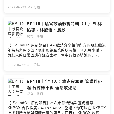
dZMZxFvQz9UQ襯樂：Artlist
您所需要票價及座位後，下拉折扣選項並輸入優惠代碼
【CGWWY】，即可享購票85折優惠
2022-04-29
·
42 分鐘
https://www.opentix.life/event/146956576367403417
9票券張數有限，售完為止＿＿＿＿上集討論完多部電影、
影集，而下集我們則開始討論疫情對於影劇產業的影響，
EP119｜感官飲酒影視特輯（上）Ft.徐
而韓國對於影視產業的看法，卻是台灣難以參考的。而我
佑德、林欣怡、馬欣
們都在說需要紀錄我們都忘記的台灣史，可是當我們撰寫
感官一條通
歷史時，我們看見了什麼？在台灣的戲劇、音樂作品中，
我們都會看到同一個媽媽？同一個阿嬤？這集砲火比上集
【 SoundOn 原創節目】#喜歡請分享給你所有的朋友繼過
更為兇猛？但也將從最近常看見的影集、戲劇、電影中，
年特輯與馬欣談了很多影視產業的狀況後，今天將小樹、
整理大家都該看見的真實。徐佑德／前娛樂重擊主編／無
與友人的日常回歸在錄音室裡！當中有很多猜謎的元素，
垠有限公司共同創辦人
建議可以備著紙跟筆，從他們線索裡找到一些蛛絲馬跡。
https://matters.news/@berton1945林欣怡／台大外文、
也不是只有批評，本集也推薦了不少好劇，甚至剖析了為
2022-04-22
·
50 分鐘
台大台文所畢業／無垠有限公司共同創辦人馬欣／影評人
什麼台灣戲劇的發展是如此？當然，我們聽完上集，還有
／作家https://www.facebook.com/mahsinpage感官一條
下集，如果還不過癮，其餘我們下集分曉。徐佑德／前娛
通 Instagram：
樂重擊主編／無垠有限公司共同創辦人
EP118｜宇宙人：放克寂寞路 管樂伴征
https://www.instagram.com/roadtoallsenses/感官一條
https://matters.news/@berton1945林欣怡／台大外文、
途 苦練德不孤 理想歌迷助
通 LINE 社群：
台大台文所畢業／無垠有限公司共同創辦人馬欣／影評人
https://line.me/ti/g2/qyfmdUVkigHVQJhJ7FKP9mmi39
感官一條通
／作家https://www.facebook.com/mahsinpage感官一條
dZMZxFvQz9UQ襯樂：Artlist
通 Instagram：
【 SoundOn 原創節目】本次串聯活動與 臺虎精釀、
https://www.instagram.com/roadtoallsenses/感官一條
KKBOX 合作推廣，4/18～4/22一整週，你可以在 KKBOX
通 LINE 社群：
上找到所有參與酒精串連的節目，而且在 KKBOX 收聽