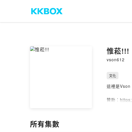
惟菘!!!
vson612
文化
這裡是Vson
贊助：
https
在Pocket c
https://pca
所有集數