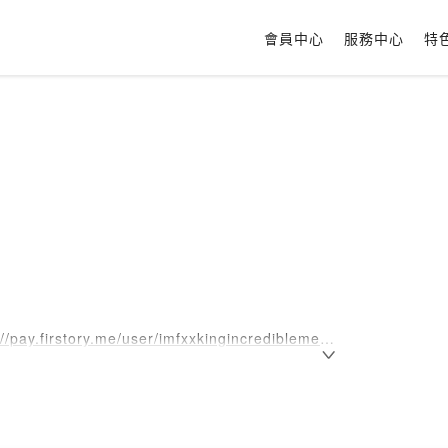
會員中心
服務中心
特
://pay.firstory.me/user/imfxxkingincredibleme
asts上收聽
.st/9yojzupa