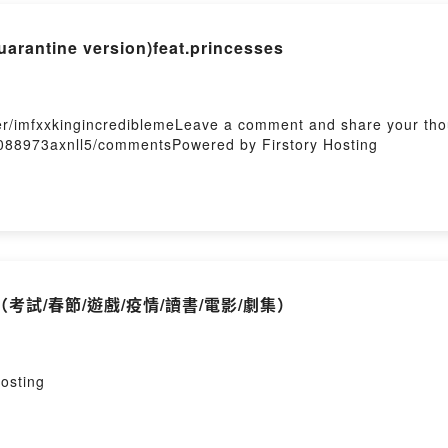
Firstory Hosting
uarantine version)feat.princesses
user/imfxxkingincrediblemeLeave a comment and share your tho
o088973axnll5/commentsPowered by Firstory Hosting
試/春節/遊戲/疫情/讀書/電影/劇集）
sting