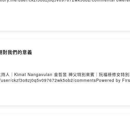
期對我們的意義
｜Kimat Nangavulan 金哲昱 神父特別來賓｜阮福祿修
er/ckzf3o8zj0q5v097672wk5ob2/commentsPowered by First