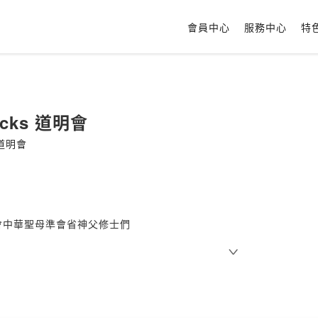
會員中心
服務中心
特
rocks 道明會
s 道明會
會中華聖母準會省神父修士們
聽我們的線上節目
中，我們會與各位朋友分享
仰生活、祈禱、音樂等內容