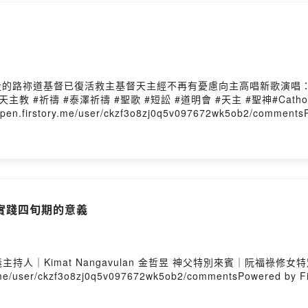
以多多聆聽且運用於日常中
同在生活裡與天主相遇
Firstory Hosting
，我該走的路祢道基督已復活救主基督天主經不再有憂慮向主高唱新歌演
泰澤祈禱 #聖歌 #短訟 #道明會 #天主 #聖神#Catholic #St.Domi
story.me/user/ckzf3o8zj0q5v097672wk5ob2/commentsPowe
實踐四旬期的意義
人｜Kimat Nangavulan 金哲昱 神父特別來賓｜阮福祿
ser/ckzf3o8zj0q5v097672wk5ob2/commentsPowered by Fir