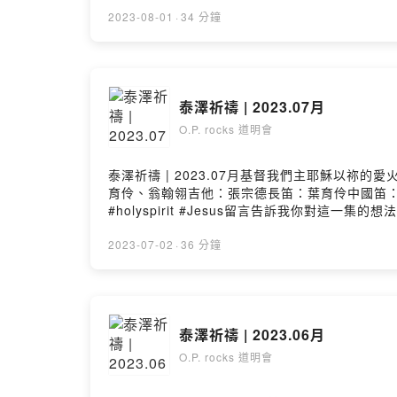
2023-08-01
·
34 分鐘
泰澤祈禱 | 2023.07月
O.P. rocks 道明會
泰澤祈禱 | 2023.07月基督我們主耶穌以
育伶、翁翰翎吉他：張宗德長笛：葉育伶中國笛：翁翰翎#天主教
#holyspirit #Jesus留言告訴我你對這一集的想法： https
2023-07-02
·
36 分鐘
泰澤祈禱 | 2023.06月
O.P. rocks 道明會