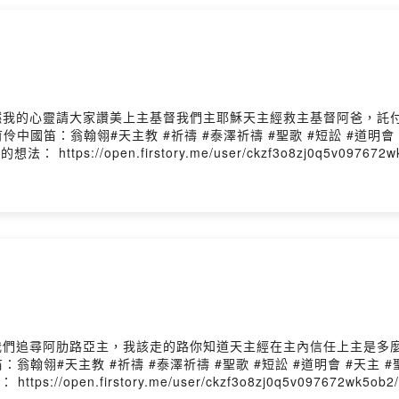
愛火點燃我的心靈請大家讚美上主基督我們主耶穌天主經救主基督阿爸，
翰翎#天主教 #祈禱 #泰澤祈禱 #聖歌 #短訟 #道明會 #天主 #聖神#C
 https://open.firstory.me/user/ckzf3o8zj0q5v097672wk5
黑夜中我們追尋阿肋路亞主，我該走的路你知道天主經在主內信任上主是
教 #祈禱 #泰澤祈禱 #聖歌 #短訟 #道明會 #天主 #聖神#Catholi
://open.firstory.me/user/ckzf3o8zj0q5v097672wk5ob2/co