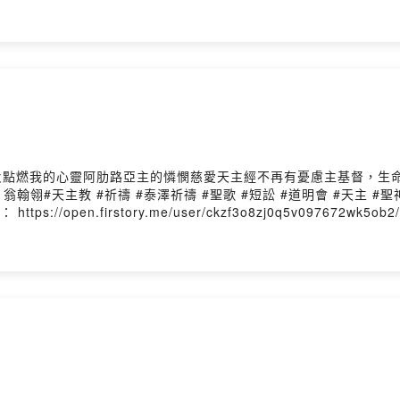
祢的愛火點燃我的心靈阿肋路亞主的憐憫慈愛天主經不再有憂慮主基督，
 #祈禱 #泰澤祈禱 #聖歌 #短訟 #道明會 #天主 #聖神#Catholic 
://open.firstory.me/user/ckzf3o8zj0q5v097672wk5ob2/co