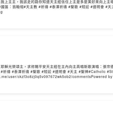
我來讚美我上主主，我該走的路你知道天主經信任上主是多麼美好來向上
天主教 #祈禱 #泰澤祈禱 #聖歌 #短訟 #道明會 #天主 #聖神#Catho
ng
督我們主耶穌光榮頌主，求祢賜平安天主經在主內向主高唱新歌演唱：張
 #聖歌 #短訟 #道明會 #天主 #聖神#Catholic #St.Dominic #
/user/ckzf3o8zj0q5v097672wk5ob2/commentsPowered by Fi