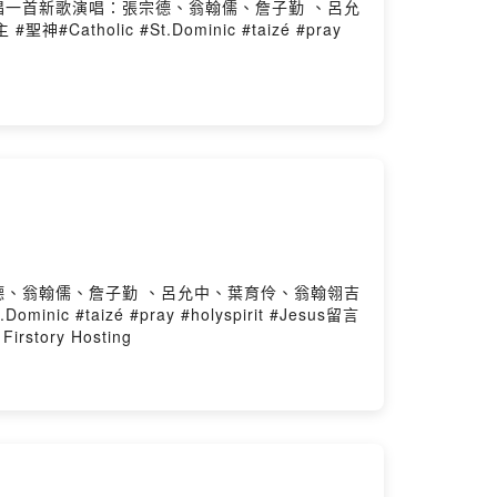
主唱一首新歌演唱：張宗德、翁翰儒、詹子勤 、呂允
lic #St.Dominic #taizé #pray
宗德、翁翰儒、詹子勤 、呂允中、葉育伶、翁翰翎吉
taizé #pray #holyspirit #Jesus留言
rstory Hosting