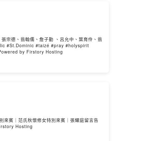
唱：張宗德、翁翰儒、詹子勤 、呂允中、葉育伶、翁
nic #taizé #pray #holyspirit
red by Firstory Hosting
修女特別來賓｜范氏秋懷修女特別來賓｜張耀庭留言告
story Hosting