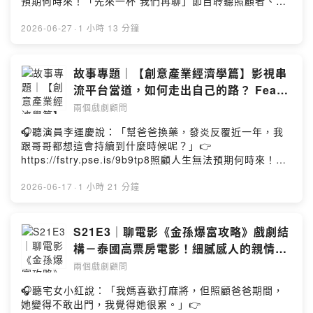
預期何時來！「先來一杯 我們再聊」節目聆聽照顧者、陪
演的專有名詞，或是想從創作者的角度瞭解表演的奧妙，
你預備長照未來！點擊連結，讓我們有機會不在照顧困境
歡迎收聽本集節目，聽聽岳桓親身經歷後得出的沉浸式劇
掙扎。—— 以上為 Firstory Podcast 廣告 ——▍單集簡
2026-06-27
·
1 小時 13 分鐘
場經驗結晶！▍本集重點＊沉浸式劇場是什麼？＊密室逃
介21季的第四站，來到加拿大聊高討論度的愛情影集《烈
脫也算劇場活動？！＊沉浸式演員只在做兩件事？！＊竟
愛對決》！這部作品很早就因為社群討論而被阿松看見，
然有給新手觀眾的資訊網站？！▍InfoHost by 阿松＆拉丁
這次萬國季剛好可以排進節目，一解好奇！不知道劇友們
故事專題｜【創意產業經濟學篇】影視串
Music by 聲景創造工作室/yellowcreates 黃越祖加入會
有沒有看過這部影集？又覺得表現如何？《烈愛對決》的
流平台當道，如何走出自己的路？ Feat.
員，支持節目： https://twodramaturgs.firstory.io/join留
分析真的給阿松＆拉丁出了難題！在結構上有些有待商榷
月球背面的經濟學Podcast 主持人 馮勃
言告訴我你對這一集的想法：
兩個戲劇顧問
的部分，但因為觀者的角度，結論可能會完全不同。如果
https://open.firstory.me/user/ckrmui5qu2wj108832c4
翰 老師
你也對這部作品有些許困惑，聽我們聊聊這部作品，也許
🎧聽演員李運慶說：「幫爸爸換藥，發炎反覆近一年，我
95hnk/commentsPowered by Firstory Hosting
會有不同的觀點！▍本集重點1. 聊「時間軸」：作品時序
跟哥哥都想這會持續到什麼時候呢？」👉
跳躍的影響 08:062. 聊「愛情旅程」：受背景影響的戲劇
https://fstry.pse.is/9b9tp8照顧人生無法預期何時來！
判斷 15:074. 聊「勁敵元素」於劇中的發酵 39:173. 觀眾
「先來一杯 我們再聊」聆聽照顧者、陪你預備長照未來！
提問：對於時間字卡的感受！ 01:04:24▍InfoHost by 阿
點擊連結，讓我們有機會不在照顧困境掙扎。—— 以上為
2026-06-17
·
1 小時 21 分鐘
松＆拉丁Music by 聲景創造工作室/yellowcreates 黃越祖
Firstory Podcast 廣告 ——▍月球背面的經濟學 粉絲專
加入會員，支持節目：
頁臉書：https://reurl.cc/O6Z06yIG：
https://twodramaturgs.firstory.io/join留言告訴我你對這
https://reurl.cc/zQ3eOyapple podcast：
S21E3｜聊電影《金孫爆富攻略》戲劇結
一集的想法：
https://reurl.cc/grVWNN▍單集簡介睽違三年，我們再度
構－泰國高票房電影！細膩感人的親情作
https://open.firstory.me/user/ckrmui5qu2wj108832c4
邀請馮勃翰老師來到本節目。上次我們從經濟學的角度，
品！
95hnk/commentsPowered by Firstory Hosting
兩個戲劇顧問
看許多影視創作者與觀眾常有的迷思。這次，我們要從我
們將聚焦老師專業的數據分析，看看台灣在串流影視上的
🎧聽宅女小紅說：「我媽喜歡打麻將，但照顧爸爸期間，
表現，以及未來的前景。除了聊台灣，老師這次也帶來影
她變得不敢出門，我覺得她很累。」👉