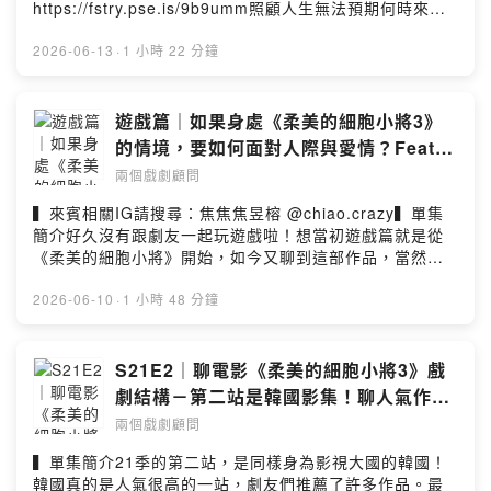
視強國如美日韓之外的國家數據，看看這些國家如何在競
https://fstry.pse.is/9b9umm照顧人生無法預期何時來！
爭激烈的串流戰爭中，殺出一條血路？當然也回看台灣的
「先來一杯 我們再聊」聆聽照顧者、陪你預備長照未來！
影視產業，是否有可以借鑑與思考的角度？如果你也迫不
點擊連結，讓我們有機會不在照顧困境掙扎。—— 以上為
2026-06-13
·
1 小時 22 分鐘
及待，想趕快獲取滿滿的珍貴知識，趕快點開節目，跟兩
Firstory Podcast 廣告 ——▍單集簡介21季的第三站，我
個戲劇顧問一起，聽聽老師對於串流平台數據的觀察分
們選擇了泰國的高票房作品！期待的原本是開開心心快快
享！▍本集重點＊台灣在Netflix上的數據表現如何？＊
樂樂的喜劇，沒想到結果卻哭哭啼啼？不知道大家有沒有
遊戲篇｜如果身處《柔美的細胞小將3》
Netflix上台灣電影與影集哪個表現好？＊其他國家的數據
看過？有沒有深受感動？《金孫爆富攻略》在結構上非常
的情境，要如何面對人際與愛情？Feat.
超乎兩人想像？！＊老師對於台灣在串流平台的觀察與建
傳統且細膩。究竟有哪些操作與處理，讓這部作品如此精
演員 焦焦
議是？！▍InfoHost by 阿松＆拉丁Music by 聲景創造工
兩個戲劇顧問
采？歡迎收聽節目，讓我們聊給你聽！▍本集重點1. 聊
作室/yellowcreates 黃越祖加入會員，支持節目：
「旅程」：精彩的公式般操作 08:502. 聊「讓子彈飛」：
▍來賓相關IG請搜尋：焦焦焦昱榕 @chiao.crazy▍單集
https://twodramaturgs.firstory.io/join留言告訴我你對這
細膩的前後呼應 57:373. 觀眾提問：阿松&拉丁的親情故
簡介好久沒有跟劇友一起玩遊戲啦！想當初遊戲篇就是從
一集的想法：
事！ 01:16:25▍InfoHost by 阿松＆拉丁Music by 聲景
《柔美的細胞小將》開始，如今又聊到這部作品，當然要
https://open.firstory.me/user/ckrmui5qu2wj108832c4
創造工作室/yellowcreates 黃越祖加入會員，支持節目：
應景的來一場轟轟烈烈的遊戲篇。本次很開心邀請到一樣
95hnk/commentsPowered by Firstory Hosting
https://twodramaturgs.firstory.io/join留言告訴我你對這
從事表演藝術工作的劇友焦焦！究竟演員焦焦跟非演員
2026-06-10
·
1 小時 48 分鐘
一集的想法：
（？）拉丁會怎麼面對阿松出的重重難關？《柔美的細胞
https://open.firstory.me/user/ckrmui5qu2wj108832c4
小將3》又有哪些情境會讓人難以抉擇呢？歡迎點進節目跟
95hnk/commentsPowered by Firstory Hosting
我們一起思考！▍本集重點＊第一題直接引發Ｉ人恐
S21E2｜聊電影《柔美的細胞小將3》戲
慌？！＊超生活化的題目反而難倒拉丁？！＊愛情真的讓
劇結構－第二站是韓國影集！聊人氣作品
人失去理智？！＊拉丁遇到有人追求，竟然會？！
最新季！
兩個戲劇顧問
▍InfoHost by 阿松＆拉丁Music by 聲景創造工作
室/yellowcreates 黃越祖加入會員，支持節目：
▍單集簡介21季的第二站，是同樣身為影視大國的韓國！
https://twodramaturgs.firstory.io/join留言告訴我你對這
韓國真的是人氣很高的一站，劇友們推薦了許多作品。最