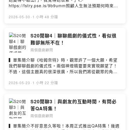
都數不完的續集作品！▍InfoHost by 阿松＆拉丁Music
https://fstry.pse.is/9b9umm照顧人生無法預期何時來！
by 聲景創造工作室/yellowcreates 黃越祖加入會員，支持
「先來一杯 我們再聊」聆聽照顧者、陪你預備長照未來！
節目：
點擊連結，讓我們有機會不在照顧困境掙扎。—— 以上為
2026-05-30
·
1 小時 48 分鐘
https://ckrmui5qu2wj108832c495hnk.firstory.io/join留
Firstory Podcast 廣告 ——▍單集簡介21季決定是萬國
言告訴我你對這一集的想法：
季，我們將挑選十個國家，聊聊不同國家的影視作品，如
https://open.firstory.me/user/ckrmui5qu2wj108832c4
果有非常喜歡的異國佳作，歡迎到粉絲專業推薦給我們！
S20閒聊4｜聊聊戲劇的儀式性，看似很
95hnk/commentsPowered by Firstory Hosting
第一站，讓我們從影視工業大國的美國開始！聊聊讓粉絲
難卻無所不在！
苦等20年的續作電影。不巧，阿松&拉丁都是第一集的粉
兩個戲劇顧問
絲，就讓我們聊聊那些重新被喚醒的感動，還有在戲劇結
構的操作上，可以被討論與挑戰的地方！▍本集重點1. 聊
▍單集簡介聊《哈姆奈特》時，觀眾許了一個大願，希望
「續作的詛咒」：結構上的困難 09:442. 聊反派：「惡魔
我們聊聊戲劇的儀式性。兩個神燈精靈要來實現願望了！
消失」的問題 38:163. 觀眾提問：最想扮演哪個角色！？
不過，這個主題真的很深很廣，所以我們將從觀眾的角度
1:35:32▍InfoHost by 阿松＆拉丁Music by 聲景創造工
切入，跟大家一起聊聊這個看起來遙遠，但影響很廣又跟
作室/yellowcreates 黃越祖加入會員，支持節目：
觀眾息息相關的戲劇元素！▍本集重點＊從觀眾的角度切
2026-05-23
·
1 小時 22 分鐘
https://ckrmui5qu2wj108832c495hnk.firstory.io/join留
入！＊儀式性無所不在！＊創作也需要儀式？＊進入角色
言告訴我你對這一集的想法：
需要儀式嗎？！▍InfoHost by 阿松＆拉丁Music by 聲景
https://open.firstory.me/user/ckrmui5qu2wj108832c4
創造工作室/yellowcreates 黃越祖加入會員，支持節目：
S20閒聊3｜與劇友的互動時間，有問必
95hnk/commentsPowered by Firstory Hosting
https://ckrmui5qu2wj108832c495hnk.firstory.io/join留
答QA特集！
言告訴我你對這一集的想法：
兩個戲劇顧問
https://open.firstory.me/user/ckrmui5qu2wj108832c4
95hnk/commentsPowered by Firstory Hosting
▍單集簡介不好意思久等啦！本周正式推出QA特集！幾週