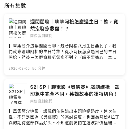
所有集數
總結來說，這裡就是一個同樂分享會，聚集了一群喜愛戲劇、熱愛故事的
人，歡迎加入我們一起品味其中奧妙！
週間閒聊｜聊聊阿松怎麼過生日！欸，竟
歡迎透過粉專或者EMAIL聯絡我們喔！
然愈聊愈悲傷！？
FB粉專：
https://www.facebook.com/TwoDramaturgs
IG粉專：
https://www.instagram.com/twodramaturgs/
兩個戲劇顧問
Email：twodramaturgs@gmail.com
▍單集簡介這集週間閒聊，趁著阿松八月生日要到了，我
們就來聊聊阿松的生日特集！從小時候怎麼過自己的生日
小額贊助支持本節目：
開始，然後－怎麼愈聊氣氛愈不對？（請不要擔心，本集
https://pay.firstory.me/user/ckrmui5qu2wj108832c495hnk
沒有任何阿松受到實際傷害）▍本集重點＊阿松小時候只
過「一種生日」？！＊阿松重視儀式感嗎？＊阿松生日的
2026-08-05
·
56 分鐘
平面設計：陳亮君
快樂是大包鹹水雞？＊到了一個年紀，舒服是最重要的。
▍InfoHost by 阿松＆拉丁Music by 聲景創造工作
Powered by Firstory Hosting
室/yellowcreates 黃越祖加入會員，支持節目：
S21SP｜聊電影《奧德賽》戲劇結構－跟
https://twodramaturgs.firstory.io/join留言告訴我你對這
印象中完全不同，英雄故事的獨特切角！
一集的想法：
兩個戲劇顧問
https://open.firstory.me/user/ckrmui5qu2wj108832c4
95hnk/commentsPowered by Firstory Hosting
▍單集簡介這集，讓我們任性跳出主題追逐熱度。這次任
性，不只是因為《奧德賽》的高討論度，也因為阿松&拉丁
真的期待這部作品好久。不知道劇友們在這波評價極端的
討論中，是喜歡這部作品比較多？還是感覺到突兀與不能