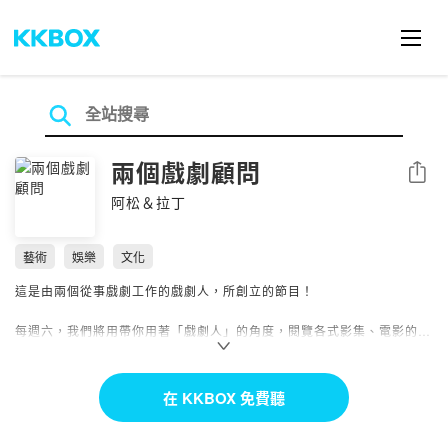
兩個戲劇顧問
分享
阿松＆拉丁
藝術
娛樂
文化
這是由兩個從事戲劇工作的戲劇人，所創立的節目！
每週六，我們將用帶你用著「戲劇人」的角度，閱覽各式影集、電影的戲
劇結構與手法，讓你深深體驗「看山不是山」的精闢觀點。
每週三，是我們的特別專題，故事專題邀請不同媒介的故事創作者，來分
在 KKBOX 免費聽
享創作的酸甜苦辣；表演漫談則會聊聊我們喜愛的精彩表演；遊戲篇是同
理心小遊戲，試想自己在戲劇作品的情境，會做出哪些選擇。