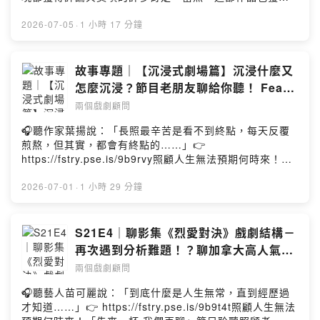
在留學前就知道這個職業？＊顧問不只是出一張嘴？！＊
阿松的深深喜歡，並數度推薦給拉丁，但都被他以沒有上
歡迎用各種方式與我們一起往前！▍InfoHost by 阿松＆拉
串流輕輕帶過。這次，偶然發現它在串流重新上架的阿
2026-07-05
·
1 小時 17 分鐘
丁Music by 聲景創造工作室/yellowcreates 黃越祖加入會
松，與其實沒有不想看（？）的拉丁，將正式聊聊這部知
員，支持節目： https://twodramaturgs.firstory.io/join留
名作品！並且從戲劇結構的分析角度，討論創作團隊到底
言告訴我你對這一集的想法：
怎麼把一部說演講的作品，呈現得讓觀眾拍案叫絕！▍本
故事專題｜【沉浸式劇場篇】沉浸什麼又
https://open.firstory.me/user/ckrmui5qu2wj108832c4
集重點1. 聊「角色刻畫」：同理與獵奇的精妙處理 08:03-
怎麼沉浸？節目老朋友聊給你聽！ Feat.
95hnk/commentsPowered by Firstory Hosting
柯林弗斯的角色詮釋 01:00:35- 觀眾提問：劇中橋段與表
沉浸式劇場 演員 鍾岳桓
兩個戲劇顧問
演訓練很像？ 01:08:59▍InfoHost by 阿松＆拉丁Music
by 聲景創造工作室/yellowcreates 黃越祖加入會員，支持
🎧聽作家葉揚說：「長照最辛苦是看不到終點，每天反覆
節目： https://twodramaturgs.firstory.io/join留言告訴我
煎熬，但其實，都會有終點的……」👉
你對這一集的想法：
https://fstry.pse.is/9b9rvy照顧人生無法預期何時來！
https://open.firstory.me/user/ckrmui5qu2wj108832c4
「先來一杯 我們再聊」聆聽照顧者、陪你預備長照未來！
95hnk/commentsPowered by Firstory Hosting
點擊連結，讓我們有機會不在照顧困境掙扎。—— 以上為
2026-07-01
·
1 小時 29 分鐘
Firstory Podcast 廣告 ——▍鍾岳桓 粉絲專頁IG：
https://reurl.cc/X2vxM7▍單集簡介密室逃脫？大型角色
扮演遊戲？沉浸式劇場到底是什麼？老朋友岳桓又來我們
S21E4｜聊影集《烈愛對決》戲劇結構－
節目啦！久違又來錄音，不是有什麼新作品要宣傳，是我
再次遇到分析難題！？聊加拿大高人氣影
們要來填一個埋了很久的坑。上次岳桓來到我們節目，說
集！
兩個戲劇顧問
自己有擔任沉浸式劇場的演員，當時我們就說要邀他到節
目上好好分享這個有趣的戲劇類別，沒想到這一等就是一
🎧聽藝人苗可麗說：「到底什麼是人生無常，直到經歷過
年。這次，我們邀請岳桓來，從專業看山不是山的角度，
才知道……」👉 https://fstry.pse.is/9b9t4t照顧人生無法
好好聊聊沉浸式劇場的特殊之處！如果你喜歡認識各種表