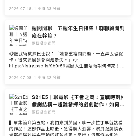
「先來一杯 我們再聊」聆聽照顧者、陪你預備長照未來！
點擊連結，讓我們有機會不在照顧困境掙扎。—— 以上為
2026-07-18
·
1 小時 33 分鐘
Firstory Podcast 廣告 ——▍單集簡介第六站，是節目比
較少聊到的德國作品，這次我們挑選評價不錯的反戰題材
劇情片《西線無戰事》，看看這部電影為何能收獲高評
週間閒聊｜五週年生日特集！聊聊顧問到
價。劇友們有沒有看過這部作品，是否也感覺到其中的無
底在幹嘛？
奈與絕望？這集節目有點特別，因為這部電影的獨特，我
兩個戲劇顧問
們將從很不一樣的角度切入，聊聊這部深刻又令人心碎的
精采作品。▍本集重點1. 聊「被截斷的旅程」 28:072. 觀
🎧聽武術教練巴士說：「她會重複問問題、一直弄丟健保
眾提問：看完電影的後勁 01:25:17▍InfoHost by 阿松＆
卡，後來進展到會開始走失。」👉
拉丁Music by 聲景創造工作室/yellowcreates 黃越祖加入
https://fstry.pse.is/9b9r59照顧人生無法預期何時來！
會員，支持節目： https://twodramaturgs.firstory.io/join
「先來一杯 我們再聊」聆聽照顧者、陪你預備長照未來！
留言告訴我你對這一集的想法：
點擊連結，讓我們有機會不在照顧困境掙扎。—— 以上為
2026-07-08
·
1 小時 32 分鐘
https://open.firstory.me/user/ckrmui5qu2wj108832c4
Firstory Podcast 廣告 ——▍單集簡介時間過好快，一下
95hnk/commentsPowered by Firstory Hosting
子又過了一年！因為才剛做過ＱＡ，加上最近幾季，有許
多新聽眾加入我們，所以這次決定來點不一樣的！要來好
S21E5｜聊電影《王者之聲：宣戰時刻》
好聊聊戲劇顧問到底是什麼？老劇友們可能會知道，這是
戲劇結構－超難發揮的戲劇動作，如何表
我們第一季季末就聊過的主題。不過為了新朋友，還有我
現出十足張力？
兩個戲劇顧問
們這些年對於顧問的新看待與認識，讓我們在五週年聲日
這個特別的日子，再次介紹節目標題的戲劇顧問到底是什
▍單集簡介第五站，我們來到英國，聊一步拉丁早就該看
麼職業？在做些什麼？還有阿松＆拉丁踏入顧問領域的淵
的作品！這部作品上映後，獲得廣大迴響，演員跟劇情表
源與故事！▍本集重點＊「戲劇顧問」是什麼？！＊阿松
現都獲得評論與獎項的許多肯定。當然，這部作品也獲得