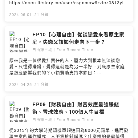
https://open.firstory.me/user/ckgnmaw9rvfez0813yllz
e011留言告訴我你對這一集的想法：
https://open.firstory.me/user/ckgnmaw9rvfez0813yllz
2024-06-01
·
21 分鐘
e011/comments自由錄三段｜Free Record
Threeinstagram關注：
https://www.instagram.com/FRT.JY/自友們來個五星留
EP10【心理自由】從談戀愛來看原生家
言，正面回饋是我們的動力。如有工商贊助的乾爹乾娘非
庭，失戀又該如何走向下一步？
常ok：frt.jy777@gmail.comPowered by Firstory
自由錄三段｜Free Record Three
Hosting
原來我是一位很愛扛責任的人，壓力大到根本無法談戀
愛。只懂得賺錢，覺得這就是為另一半好。到底原生家庭
是怎麼影響我們的？小額贊助支持本節目：
https://open.firstory.me/user/ckgnmaw9rvfez0813yllz
e011留言告訴我你對這一集的想法：
2024-04-25
·
21 分鐘
https://open.firstory.me/user/ckgnmaw9rvfez0813yllz
e011/comments自由錄三段｜Free Record
Threeinstagram關注：
EP09【財務自由】財富效應最強賺錢
https://www.instagram.com/FRT.JY/自友們來個五星留
術、雪球效應、100個人生目標
言，正面回饋是我們的動力。如有工商贊助的乾爹乾娘非
自由錄三段｜Free Record Three
常ok：frt.jy777@gmail.comPowered by Firstory
Hosting
從2013年的大學時期騎機車超速因為8000元罰單，進而發
現生意的運作模式。人脈等於錢脈嗎？什麼標的是最值得