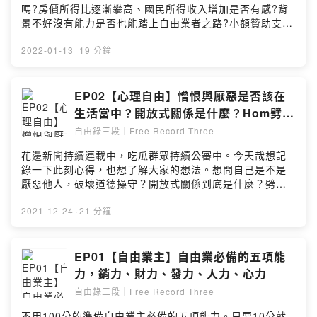
Firstory Hosting
嗎?房價所得比逐漸攀高、國民所得收入增加是否有感?背
景不好沒有能力是否也能踏上自由業者之路?小額贊助支持
本節目： https://open.firstory.me/join/frt777留言告訴我
你對這一集的想法：
2022-01-13
·
19 分鐘
https://open.firstory.me/story/ckycmmze10ck30877wx
gzrfjx?m=comment自由錄三段｜Free Record ThreeIG
關注：https://www.instagram.com/FRT.JY邀請路人五星
EP02【心理自由】憎恨與厭惡是否該在
評論留言，聽大家回饋是我錄製的動力~歡迎工商業配贊助
生活當中？開放式關係是什麼？Hom劈腿
乾爹乾娘聯繫:frt.jy777@gmail.comPowered by
偷吃真的很渣？
自由錄三段｜Free Record Three
Firstory Hosting
花邊新聞持續連載中，吃瓜群眾持續公審中。今天哉想記
錄一下此刻心得，也想了解大家的想法。想問自己是不是
厭惡他人，破壞道德操守？開放式關係到底是什麼？劈腿
偷渣到不可原諒?我們該如何『自由的看待每個人的自由』
小額贊助支持本節目：
2021-12-24
·
21 分鐘
https://open.firstory.me/join/frt777留言告訴我你對這一
集的想法：
https://open.firstory.me/story/ckxj84hlj18uk0902slvo4
EP01【自由業主】自由業必備的五項能
wp6?m=comment自由錄三段｜Free Record ThreeIG關
力，銷力、財力、發力、人力、心力
注：https://www.instagram.com/FRT.JY歡迎五星評論留
自由錄三段｜Free Record Three
言，聽大家回饋是我錄製的動力~Powered by Firstory
Hosting
不用100分的準備自由業主必備的五項能力。只要10分就