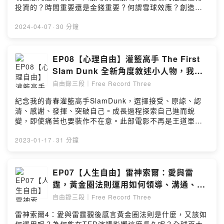
投資的？時間重要還是金錢重要？何謂雪球效應？創造自
己的最強賺錢術。小額贊助支持本節目：
https://open.firstory.me/user/ckgnmaw9rvfez0813yllz
2024-04-07
·
30 分鐘
e011留言告訴我你對這一集的想法：
https://open.firstory.me/user/ckgnmaw9rvfez0813yllz
e011/comments自由錄三段｜Free Record
EP08【心理自由】灌籃高手 The First
Threeinstagram關注：
Slam Dunk 全新角度敘述小人物，我們
https://www.instagram.com/FRT.JY/自友們來個五星留
打的不是籃球是青春、是夢想，「點讚支
自由錄三段｜Free Record Three
言，正面回饋是我們的動力。如有工商贊助的乾爹乾娘非
持聆聽只是輔助」感謝。
常ok：frt.jy777@gmail.comPowered by Firstory
紀念我的青春灌籃高手SlamDunk，選擇接受、原諒、認
Hosting
清、感謝、發揮、突破自己。成長過程探索自己進而蛻
變，即使痛苦也要裝作不在意。此部電影不再是王道單線
劇情，而是所有小人物都是主角不再是羨慕而是陪伴我們
一起成長。勇敢面對所有，我們打的從來不是籃球。是親
2023-01-17
·
31 分鐘
情、愛情、友情、夢想、信念、承諾。小額贊助支持本節
目：
https://open.firstory.me/user/ckgnmaw9rvfez0813yllz
EP07【人生自由】雷神索爾：愛與雷
e011留言告訴我你對這一集的想法：
霆，黃金圈法則運用如何領導、溝通、激
https://open.firstory.me/user/ckgnmaw9rvfez0813yllz
勵、尋找動機、次序以及最重要的事？
自由錄三段｜Free Record Three
e011/comments自由錄三段｜Free Record
Threeinstagram關注：
雷神索爾4：愛與雷霆觀後感言黃金圈法則是什麼，又該如
https://www.instagram.com/FRT.JY/自友們來個五星留