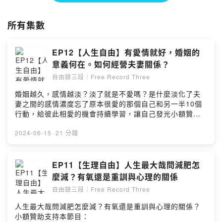
約好在各地的自由路上相見。
來個五星留言，正面回饋是我們的動力。
所有集數
-
如有工商贊助的乾爹乾娘非常ok：
frt.jy777@gmail.com
EP12【人生自由】有愛情就好，婚姻的
意義何在。如何經營夫妻關係？
Powered by Firstory Hosting
自由錄三段｜Free Record Three
婚姻越久，感情越淡？淡了就是不愛嗎？是什麼淡化了夫
妻之間的感情濃度忘了原本很愛的那個自己和另一半10個
行動，給彼此相愛的機會持續學習，讓自己發光小額贊助
支持本節目：
https://open.firstory.me/user/ckgnmaw9rvfez0813yllz
2024-06-15
·
21 分鐘
e011留言告訴我你對這一集的想法：
https://open.firstory.me/user/ckgnmaw9rvfez0813yllz
e011/comments自由錄三段｜Free Record
EP11【生理自由】人生最大哉問減肥怎
Threeinstagram關注：
麼減？有氧還是重訓與心理的關係
https://www.instagram.com/FRT.JY/自友們來個五星留
自由錄三段｜Free Record Three
言，正面回饋是我們的動力。如有工商贊助的乾爹乾娘非
常ok：frt.jy777@gmail.comPowered by Firstory
人生最大哉問減肥怎麼減？有氧還是重訓與心理的關係？
Hosting
小額贊助支持本節目：