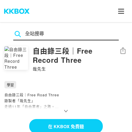
自由錄三段｜Free
分享
Record Three
哉先生
學習
自由錄三段｜Free Road Three
錄製者「哉先生」
走過11年「自由業者」之路。
持續記錄心理、財務、生理、人生自由相關議題，探索真實自我。
IG關注：
https://www.instagram.com/FRT.JY
-
在 KKBOX 免費聽
這裡自由錄三段給自友們，