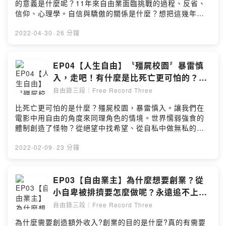
的意義是什麼呢？11年來自由業面臨挑戰的過程、反省、
信仰、心理學。自信與驕傲的關係是什麼？想把這幾年的
收穫整理給大家。更加認識自己到底有什麼好處，一起來
感受一下吧!小額贊助支持本節目：
2022-04-30
·
26 分鐘
https://open.firstory.me/join/ckgnmaw9rvfez0813yllze
011留言告訴我你對這一集的想法：
https://open.firstory.me/user/ckgnmaw9rvfez0813yllz
EP04【人生自由】〝殭屍校園〞暴雷慎
e011/comments自由錄三段｜Free Record Three邀請
入，走吧！有什麼是比死亡更可怕的？從
路人五星評論留言，聽大家回饋是我錄製的動力~歡迎工商
未知去探索的勇氣、自私、人性、希望…
自由錄三段｜Free Record Three
業配贊助乾爹乾娘聯繫:frt.jy777@gmail.comPowered
在電影裡的觀察。
by Firstory Hosting
比死亡更可怕的是什麼？殭屍校園，暴雷慎入。讓我們在
電影中用自由的角度來同理角色的情境。世界懦弱強食的
體制創造了怪物？從絕望中找希望、從自私中做無私的選
擇，不過我覺得只要要記得隨手關門好像就會安全很多
了，嗯嗯!小額贊助支持本節目：
2022-02-09
·
23 分鐘
https://open.firstory.me/join/frt777留言告訴我你對這一
集的想法：
https://open.firstory.me/story/ckzfnks2q01hu0868lme
EP03【自由業主】為什麼想要創業？從
44dcv?m=comment自由錄三段｜Free Record ThreeIG
小自卑被排擠要怎麼做呢？永遠追不上的
關注：https://www.instagram.com/FRT.JY邀請路人五星
房價、物價通膨、大麥克指數
自由錄三段｜Free Record Three
評論留言，聽大家回饋是我錄製的動力~歡迎工商業配贊助
乾爹乾娘聯繫:frt.jy777@gmail.comPowered by
為什麼需要創造額外收入?創業的目的是什麼?真的有需要