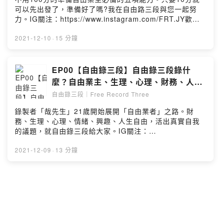
可以先出發了，準備好了嗎?我在自由路三段與您一起努
力。IG關注：https://www.instagram.com/FRT.JY歡迎
五星評論留言，聽大家回饋是我錄製的動力~自由錄三段｜
Free Record Three留言告訴我你對這一集的想法：
2021-12-10
·
15 分鐘
https://open.firstory.me/story/ckx0frrs00wm109255cs
co7ai?m=commentPowered by Firstory Hosting
EP00【自由錄三段】自由錄三段錄什
麼？自由業主、生理、心理、財務、人生
自由議題...
自由錄三段｜Free Record Three
錄製者「哉先生」21歲開始展開「自由業者」之路。財
務、生理、心理、情緒、興趣、人生自由，活出真實自我
的議題，就自由錄三段給大家。IG關注：
https://www.instagram.com/FRT.JY留言告訴我你對這一
集的想法：
2021-12-09
·
13 分鐘
https://open.firstory.me/story/ckwxrwep207vn0856tx1
ljm45?m=commentPowered by Firstory Hosting