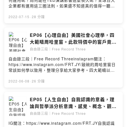
何運用呢？為何能在TED演講影響這麼長久呢？全球百大
言，正面回饋是我們的動力。如有工商贊助的乾爹乾娘非
企業都有運用這三圈法則，如果還不知道真的值得一聽。
常ok：frt.jy777@gmail.comPowered by Firstory
小額贊助支持本節目：
Hosting
https://open.firstory.me/join/ckgnmaw9rvfez0813yllze
2022-07-15
·
28 分鐘
011留言告訴我你對這一集的想法：
https://open.firstory.me/user/ckgnmaw9rvfez0813yllz
e011/comments自由錄三段｜Free Record
EP06【心理自由】美國社會心理學，四
Threeinstagram關注：
大範疇周哈里窗。此款特價中的窗戶竟然
https://www.instagram.com/FRT.JY/自友們來個五星留
可以開放自我、消除人與人的認知差異？
自由錄三段｜Free Record Three
言，正面回饋是我們的動力。如有工商贊助的乾爹乾娘非
常ok：frt.jy777@gmail.comPowered by Firstory
自由錄三段｜Free Record Threeinstagram關注：
Hosting
https://www.instagram.com/FRT.JY/敲碗的周哈里窗日
常該如何學以致用，整理分享給大家參考。四大範疇以房
間窗戶來解釋。可以用在人際關係、團隊合作、家人溝
通、情侶增溫使用。彼此的認知差異的理解，嘗試改變思
2022-06-08
·
26 分鐘
考模式。曾經消失的產業、趨勢的掩蓋盲點出現在哪裡？
各位路友們，一起來認知自由合作暢通。小額贊助支持本
節目https://open.firstory.me/join/frt777邀請路人五星評
EP05【人生自由】自我認識的意義，理
論留言，聽大家回饋是我錄製的動力~留言告訴我你對這一
論與哲學派分析意識、感覺、概念、觀察
集的想法：
和評價是自信？驕傲？
自由錄三段｜Free Record Three
https://open.firstory.me/user/ckgnmaw9rvfez0813yllz
e011/comments歡迎工商業配贊助乾爹乾娘聯
IG關注：https://www.instagram.com/FRT.JY自我認識
繫:frt.jy777@gmail.comPowered by Firstory Hosting