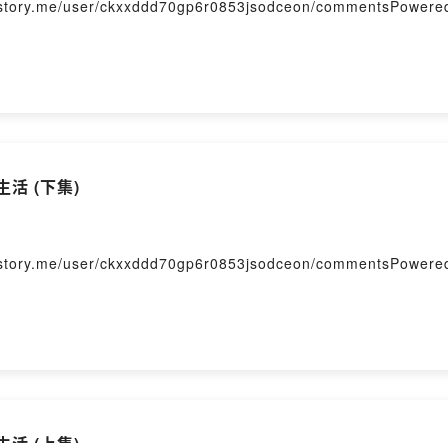
me/user/ckxxddd70gp6r0853jsodceon/commentsPowered b
活 (下集)
me/user/ckxxddd70gp6r0853jsodceon/commentsPowered b
活 (上集)