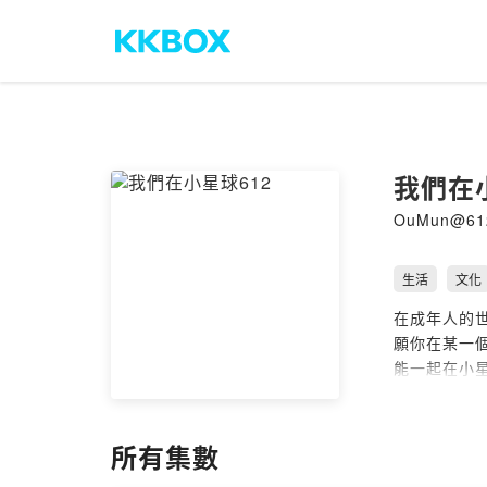
我們在小
OuMun@61
生活
文化
在成年人的
願你在某一
能一起在小星
Powered by 
所有集數