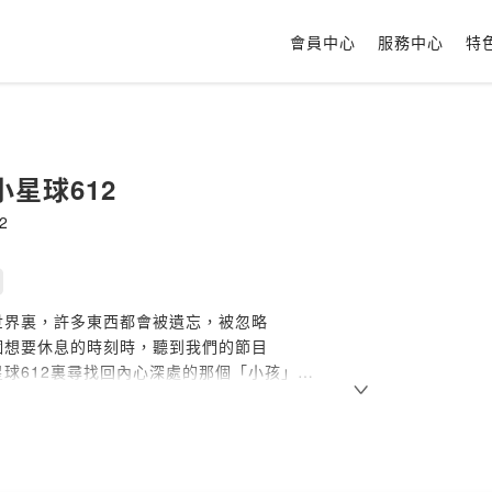
會員中心
服務中心
特
星球612
2
世界裏，許多東西都會被遺忘，被忽略
個想要休息的時刻時，聽到我們的節目
球612裏尋找回內心深處的那個「小孩」
Firstory Hosting