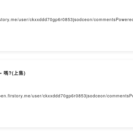
me/user/ckxxddd70gp6r0853jsodceon/commentsPowered b
 嗎?(上集)
ory.me/user/ckxxddd70gp6r0853jsodceon/commentsPower