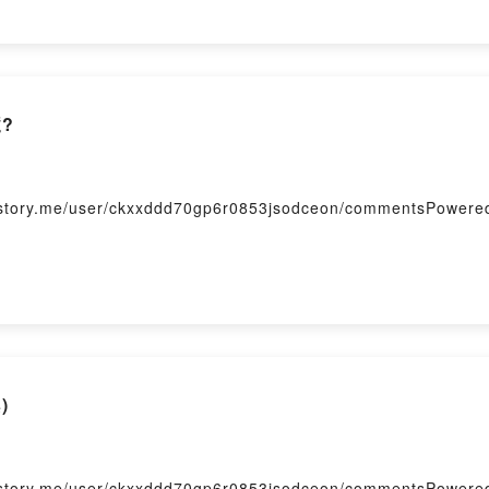
?
me/user/ckxxddd70gp6r0853jsodceon/commentsPowered b
)
me/user/ckxxddd70gp6r0853jsodceon/commentsPowered b