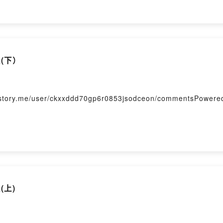
(下）
me/user/ckxxddd70gp6r0853jsodceon/commentsPowered b
(上)