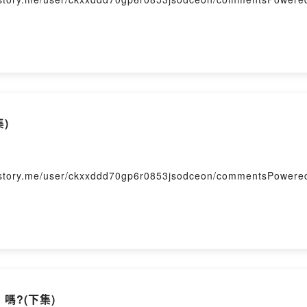
)
me/user/ckxxddd70gp6r0853jsodceon/commentsPowered b
 嗎?(下集)