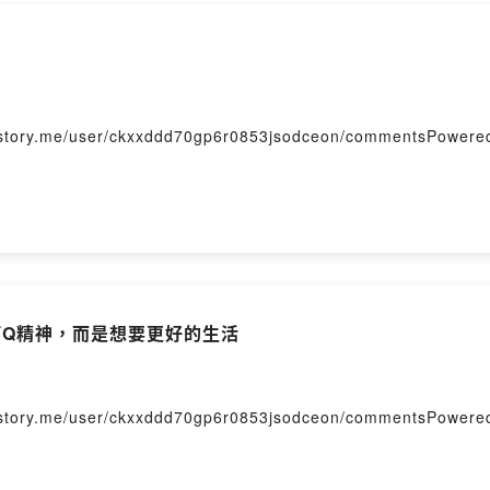
me/user/ckxxddd70gp6r0853jsodceon/commentsPowered b
阿Q精神，而是想要更好的生活
me/user/ckxxddd70gp6r0853jsodceon/commentsPowered b