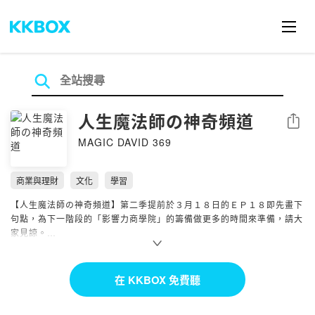
人生魔法師の神奇頻道
分享
MAGIC DAVID 369
商業與理財
文化
學習
【人生魔法師の神奇頻道】第二季提前於３月１８日的ＥＰ１８即先畫下
句點，為下一階段的「影響力商學院」的籌備做更多的時間來準備，請大
家見諒。
我們即將以新型態來呈現更適合的內容為大家服務！
在 KKBOX 免費聽
感恩一切！