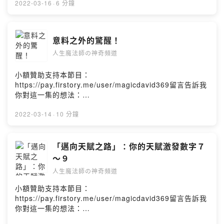
中！」如果您覺得這集節目對你有幫助，歡迎分享給一位
ps5/comments【人生魔法師の神奇頻道】（Magic
2022-03-16
·
6 分鐘
你將會知道，這奇蹟的關鍵其實就在每個人的生活之中，從慾望（金錢物
您關心的家人朋友，透過愛的分享、讓你幸運滿滿！也邀
David 369）定義生活新觀點，重塑新視野，你也是幸運魔
質）、關係（課題）、情緒（心境）的出發，是我們要來探討與實踐的，
請大家訂閱、下載及分享「人生魔法師の神奇頻道」，或
法師！這一集我們要來聊聊關於：【影響力煉金術】三大
因為我本身已經在這實踐之路，但不說不點破就無人知曉真正的輪廓與奧
支持與贊助DAVID喔！「人生魔法師の神奇頻道」在每周
架構的整合＃影響力磁力中心：定位、信念錨定＃影響力
妙！
意料之外的驚醒！
一、三、五的晚上七點後都可以聽到我的聲音，我們下次
策略布局：行銷企劃～「從生活到商業模式的平衡」＃影
節目見！Powered by Firstory Hosting
人生魔法師の神奇頻道
響力擴展循環：信任＞＞向心力（群聚力）＞＞品牌總結
甚麼時候會播出呢？
＿ＥＮＤ行動建議：「就算是一個人，你都需要影響
力！」下集節目： 商業與行銷的修煉之旅「一個簡單的小
小額贊助支持本節目：
第二季將在２０２２年的２月７星期一起改為每周一、三、五晚上播出，
小改變，你我都可以做到的，奇蹟就是展現在每個行動之
https://pay.firstory.me/user/magicdavid369留言告訴我
歡迎下載、分享與學習喔！
中！」如果您覺得這集節目對你有幫助，歡迎分享給一位
你對這一集的想法：
您關心的家人朋友，透過愛的分享、讓你幸運滿滿！也邀
https://open.firstory.me/user/ckt8j537qulgl0880wn2jt
一切感恩！
請大家訂閱、下載及分享「人生魔法師の神奇頻道」，或
ps5/comments【人生魔法師の神奇頻道】（Magic
2022-03-14
·
10 分鐘
支持與贊助DAVID喔！「人生魔法師の神奇頻道」在每周
David 369）定義生活新觀點，重塑新視野，你也是幸運魔
＞＞更重要的事～～
一、三、五的晚上七點後都可以聽到我的聲音，我們下次
法師！這一集我們要來聊聊關於：意料之外的驚醒！＃必
節目見！Powered by Firstory Hosting
然的低潮，造就蛻變的開始＃電光一閃的【影響力煉金
「邁向天賦之路」：你的天賦激發數字７
如果您想要了解甚麼樣的生活困擾話題，或是關於個性的數字議題等等，
術】＃「影響力」的架構：從自己影響自己開始＃「煉金
～９
都歡迎留言給我，感謝您的參與在本頻道一起成長！
術」就是一條商業與行銷的修練之路總結＿ＥＮＤ行動建
人生魔法師の神奇頻道
議：凡事都從自己開始：「影響自己、主動實踐、散發善
＞＞歡迎給我們回饋與交流＜＜
意、感恩溯源！」下集節目：【影響力煉金術】三大架構
＊【掌舵人生 創富DNA學院】 – 「個人成長、創業轉型」諮商、教練、
小額贊助支持本節目：
的整合「一個簡單的小小改變，你我都可以做到的，奇蹟
培訓等教育服務：
https://pay.firstory.me/user/magicdavid369留言告訴我
https://fortunelifedna.wordpress.com
就是展現在每個行動之中！」如果您覺得這集節目對你有
＊加入【人生魔法師の網路學校】LINE專屬社群：
你對這一集的想法：
幫助，歡迎分享給一位您關心的家人朋友，透過愛的分
https://bit.ly/3onyOhv
https://open.firstory.me/story/cl0dxopy939dz09464yu