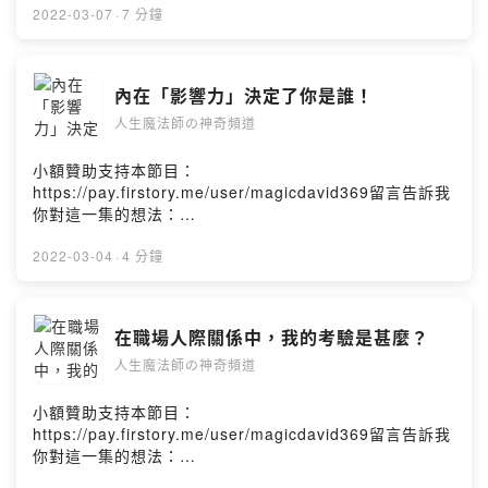
數的人也能透過自我覺察如何去補足所缺技能，並期望能
好或是已有的根基、基礎資源的支持下去開創新的局勢。
deab?m=comment【人生魔法師の神奇頻道】（Magic
2022-03-07
·
7 分鐘
善用於世而有所貢獻。最後：在使用天賦數字去激發自己
這邊的數字5需要的是不斷的磨練與經歷，甚至用親身得到
David 369）定義生活新觀點，重塑新視野，你也是幸運魔
本身帶來的潛力，努力只是一個基本層次，也是一個必經
的實戰經驗淬煉成寶貴的智慧，讓自己可以越戰越勇、不
法師！這一集我們要來聊聊關於：「邁向天賦之路」：你
過程。真正要淬鍊出屬於自己的成功方程式，隨著最基本
畏艱辛、有韌性的去完成目標。充滿好奇心與自我實現、
的天賦激發數字１～３這次我們要從一個新的角度來探討
的努力功夫之外，至少還有三個層次需要你向上經營，你
內在「影響力」決定了你是誰！
身負責任感的意願會是5數人的動力與激發的火石。當你的
所謂的「天賦」是甚麼？我們怎樣透過自身帶來的數字能
才是真正的成長茁壯、看到生命理想最終開花結果。總結
天賦激發數字為「６」︰6數的人本身充滿熱情之外，也很
人生魔法師の神奇頻道
量去激發天賦的學習？在【DNA數字動力光譜】中，天賦
＿ＥＮＤ行動建議：旁人所見的成功的表象看似容易，背
願意為了嚮往的理想或夢想而默默耕耘與紮根。這過程會
的能力激發來自於出生「年」的總和數，也代表著這總和
後的努力常常會讓人瞠目結舌、覺得不可思議！下集節目
讓6的人去學習任何可以達到目的的技術與能力，最基本的
的數字是來提醒當事人天賦不只是可以自由選擇與學習並
小額贊助支持本節目：
起，ＤＡＶＩＤ將會開始分享我自己在個人創業與研發之
成效就是會成就6數的人本身具備著全方面生命平衡的省思
發展之外，還會隨著環境因素、個人因勢利導、潛意識能
https://pay.firstory.me/user/magicdavid369留言告訴我
路上的過程與成長故事喔！因為成功確實有方法，你的方
與基本思考能力。6數的人會透過不斷的付出與給予而自我
力探索等等要素而變化成長的。天賦的發掘不一定立即可
你對這一集的想法：
法只有你努力過了，再透過反省歸納後，你會漸漸發覺你
磨練，讓原本少數幾項基本拿手技能以及主要的核心能力
得，甚至不會只有一項。天賦激發數字的計算範例：例如
https://open.firstory.me/story/cl05cztjm07210887alca
的能力已建立在你的生活智慧之中了！「一個簡單的小小
成為他的強項。總結＿ＥＮＤ行動建議：有序的管理與自
Ａ君是１９８９年生的，則１＋９＋８＋９＝２７＝２＋
p7q6?m=comment【人生魔法師の神奇頻道】（Magic
2022-03-04
·
4 分鐘
改變，你我都可以做到的，奇蹟就是展現在每個行動之
我成長不能懈怠，尤其是在關鍵的期間，以免功敗垂成。
７＝９，最後的總和數字是９，就是Ａ君的天賦激發數
David 369）定義生活新觀點，重塑新視野，你也是幸運魔
中！」如果您覺得這集節目對你有幫助，歡迎分享給一位
下集節目起，我們將繼續來了解「邁向天賦之路」：你的
字。天賦數字本身代表著…………，所以………….：當你
法師！這一集我們要來聊聊關於：內在「影響力」決定了
您關心的家人朋友，透過愛的分享、讓你幸運滿滿！也邀
天賦激發數字７～９「一個簡單的小小改變，你我都可以
的天賦激發數字為「１」︰1數的人行動優先的領導者，也
你是誰！「影響力」是先從影響自己開始的！人要先有影
請大家訂閱、下載及分享「人生魔法師の神奇頻道」，或
做到的，奇蹟就是展現在每個行動之中！」如果您覺得這
在職場人際關係中，我的考驗是甚麼？
是引領先驅的獨行者。對於想要做的事必以行動實踐為前
響自己的先行能力，才談得上去擴散影響力到環境人事往
支持與贊助DAVID喔！「人生魔法師の神奇頻道」在每周
集節目對你有幫助，歡迎分享給一位您關心的家人朋友，
提，然後再透過不斷的學習與修正讓自己更進入狀況。1數
人生魔法師の神奇頻道
更好的發展。甚麼是「自我影響力」？其實就是對於自我
一、三、五的晚上七點後都可以聽到我的聲音，我們下次
透過愛的分享、讓你幸運滿滿！也邀請大家訂閱、下載及
的人對天賦學習會以是否可以實用為優先的考量，切合實
「恐懼心態的面對！」真的沒有其他！一個人可以面對、
節目見！Powered by Firstory Hosting
分享「人生魔法師の神奇頻道」，或支持與贊助DAVID
際、可以靈活應用，這天賦的激發所乘的技術能力就會成
帶著恐懼前進，那就具備有基本勇氣，只要願意繼續前
小額贊助支持本節目：
喔！「人生魔法師の神奇頻道」在每周一、三、五的晚上
為1數的人本身貼身技能。當你的天賦激發數字為「２」︰
進，恐懼不見得會消失，但卻為自己先打了場心靈勝仗！
https://pay.firstory.me/user/magicdavid369留言告訴我
七點後都可以聽到我的聲音，我們下次節目見！Powered
2數的人對於有興趣的學習會先透過不斷的模仿與深入剖析
二十多年來到現在，我上台講課或演講還是會緊張，但我
你對這一集的想法：
by Firstory Hosting
開始，之後再透過自我精進後，激發出個人獨有藝術天賦
依然上前，讓「緊張」成為我的燃料而不是藉口，於是我
https://open.firstory.me/story/cl05c05ph4tsi0891w22l