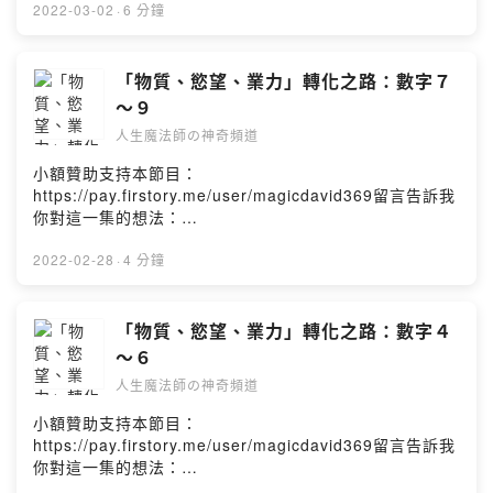
與原生創造力，將原本的技能發展更為精妙。2數的人並不
可以在台上發散我的影響力去分享與互動。＊面對「恐
05e8?m=comment【人生魔法師の神奇頻道】（Magic
2022-03-02
·
6 分鐘
侷限於某個領域上的成長，必要時會依時勢現況做更多的
懼」，你不是告訴它你會害怕，而是先承認你會恐懼！＊
David 369）定義生活新觀點，重塑新視野，你也是幸運魔
延伸與發展，甚至會優化相對成功者的技術並發揚光大，
「恐懼」可能代表著你背負著他人的期望，不妨看看自己
法師！這一集我們要來聊聊關於：在職場人際關係中，我
也不讓自己的成長停滯不前。當你的天賦激發數字為
的內心：「這是我願意或應該做的事嗎？」，如果是，讓
的考驗是甚麼？人際關係有所謂的親疏遠近，不見得是以
「物質、慾望、業力」轉化之路：數字７
「３」︰3數的人對於溝通表達、演唱、藝術創造表演、企
「恐懼」成為你的麻吉，因為有它的存在就代表你正在對
血緣親戚的近遠關係。大部分的人最常互動的就是在於家
～９
劃思考、策略學習上有其自己的獨有觀點，但不代表他會
的路上！＊「恐懼」的反射來自於你的不熟悉、陌生，那
人或是職場上的關係磨合。談到「人際關係」是因為這是
人生魔法師の神奇頻道
深入自我開發與成長。除非這是興趣或可以實用於工作上
就義無反顧的去行動與學習！讓「恐懼」成為提醒你的小
人類所為而來、在地球不斷修行輪迴的主要體驗因素，沒
有關。3數的人是可以擔任背後策畫領導的工作，對於思考
助教，將焦點放在不斷修正的行動與學習中。所以，一個
有人際關係的歷練與考驗，人類就會少了很強大的意義來
小額贊助支持本節目：
與策劃或創造也會更為投入，他所開發出來的成果通常都
願意面對自己的恐懼、不找藉口，又願意提升為正面自我
地球進化。人際關係的體驗旅程也包含了如何面對個人思
https://pay.firstory.me/user/magicdavid369留言告訴我
是本身的智慧提升的展現。總結＿ＥＮＤ行動建議： 播種
影響的人，他不可能不得成就的，因為時間終將證明一
維慣性、價值觀、潛意識信念、環境敏感度等等很多的測
你對這一集的想法：
時，耐心與堅持往往決定了你與目標的距離！下集節目
切！總結＿ＥＮＤ行動建議：「既沒有輸家、也不會有贏
試與考驗。綜觀職場上的人際關係大致有以下的五大項，
https://open.firstory.me/story/ckzwputsh0drq0912ihr1
起，我們將繼續來了解「邁向天賦之路」：你的天賦激發
家，只存有不斷面對自己、影響自己的行動成就者！」下
而每個項目要考驗的雖然有其不同層次上的磨練，但同質
cwuo?m=comment【人生魔法師の神奇頻道】（Magic
2022-02-28
·
4 分鐘
數字４～６「一個簡單的小小改變，你我都可以做到的，
集節目起，我們將透過數字來探討「如何開發自我天
上都是為了讓自己能夠更深刻去體察自身的價值增進能
David 369）定義生活新觀點，重塑新視野，你也是幸運魔
奇蹟就是展現在每個行動之中！」如果您覺得這集節目對
賦！」「一個簡單的小小改變，你我都可以做到的，奇蹟
力。第一種就是跟「同事」的關係：這是一種學習支持、
法師！這一集我們要來聊聊關於：「物質、慾望、業力」
你有幫助，歡迎分享給一位您關心的家人朋友，透過愛的
就是展現在每個行動之中！」如果您覺得這集節目對你有
平衡、合作與進步的關係。第二種是「上／下」關係：從
轉化之路：數字７～９【回顧參考】在第一季節目的第２
「物質、慾望、業力」轉化之路：數字４
分享、讓你幸運滿滿！也邀請大家訂閱、下載及分享「人
幫助，歡迎分享給一位您關心的家人朋友，透過愛的分
上對下、下對上的管理階層溝通應對中，學習目標一致的
３～２６集中我們談到個人的～EP２３:「突破與成就」的
～６
生魔法師の神奇頻道」，或支持與贊助DAVID喔！「人生
享、讓你幸運滿滿！也邀請大家訂閱、下載及分享「人生
調頻之外，還有要破除權威對立，進而彼此成就的寬容、
踏板（人生劇本的過關條件：業力）EP２４:「突破與成
魔法師の神奇頻道」在每周一、三、五的晚上七點後都可
魔法師の神奇頻道」，或支持與贊助DAVID喔！「人生魔
理解與進退。第三種是與「客戶」的關係：客戶不一定是
人生魔法師の神奇頻道
就」的踏板（一）業力數字０～３EP２５:「突破與成就」
以聽到我的聲音，我們下次節目見！Powered by Firstory
法師の神奇頻道」在每周一、三、五的晚上七點後都可以
觀念正確的，但是要藉由正確地傾聽與溝通來確立彼此的
的踏板（二）業力數字４～６EP２６:「突破與成就」的踏
小額贊助支持本節目：
Hosting
聽到我的聲音，我們下次節目見！Powered by Firstory
雙邊信任與進步。第四種是與「廠商／供應商／業主」的
板（三）業力數字７～９這身分證倒數第三碼的特質就是
https://pay.firstory.me/user/magicdavid369留言告訴我
Hosting
關係：這不能是一種利益角鬥的關係，而是利基於誠信
個人寫著要去努力一生來平衡的課題或是慣性的扭轉，這
你對這一集的想法：
上，互相共生、共長、互惠與進步。第五種也是最重要的
意味著會有累積性與吸引力，讓人不自覺地忽略或是難以
https://open.firstory.me/story/ckzwp4k2n0byh0892rci