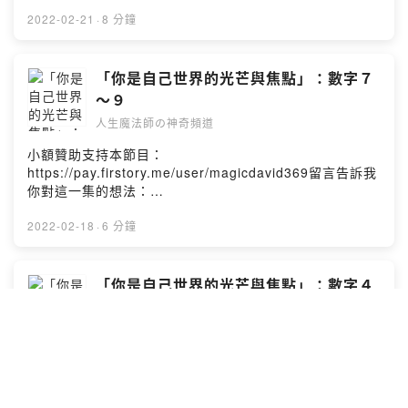
滿希望，常常會是自己澆熄自己熱情的人。早期的9反而是
https://open.firstory.me/story/ckzlecug2043h0a91vak
試的好奇心，你會有看見不同機會的驚喜。當你的身分證
抗拒的課題。這次我們要從另一個角度來探討這個位於身
逆向而行，有著強大的理想、宏大的抱負、高於雲端的闊
ev1sp?m=comment【人生魔法師の神奇頻道】（Magic
2022-02-21
·
8 分鐘
倒數第三碼數字為「５」︰5數的人本身需要有更多的動機
分證倒數第三碼的「執著、課題的慣性數字」，用數字０
論，落實於行動中卻往往少的可憐。但不表示自己沒有那
David 369）定義生活新觀點，重塑新視野，你也是幸運魔
推動自我的改革與蛻變。人生一定是要不斷地蛻變嗎？5的
～９連著三集為大家分析這個位置的生命密碼還透露出甚
個能力，只是要有心去學習與成長，耐得住過程的寂寞，
法師！這一集我們要來聊聊關於：如何在物質慾望世界中
人自我意識較強，只有對於自己切身影響與困擾的才是值
麼樣的玄機。當你的身分證倒數第三碼數字為「０」︰0數
踏實而不好高騖遠，這對9的人所能成就的人生藍圖將充滿
過一個「取之有道」的人生？這一集的重點我們要來了解
「你是自己世界的光芒與焦點」：數字７
得去關心與行動的，其他會認知為與自己無關。5的人要基
的慣性課題上，比較會傾向個性的固執、跳TONE、容易忽
著智慧的蛻變與對生命的恢弘熱情。總結＿ＥＮＤ行動建
到個人對於「物質慾望世界」的定義、以及「取之有道」
於現有的資源或基礎環境等等才能進行改造，對於空無一
～９
視問題而演化到積小成大的惡性循環。不過0的人也會過度
議：夢想成為我們的前進的動機、思考給予我們動力的持
是怎樣的概念。我們的地球是一個充滿豐富元素可供體驗
有的概念上比較會不知所措，所以有必要讓自己先走過一
的樂觀或是慣性的健忘，這其實沒有甚麼不好，但因此會
人生魔法師の神奇頻道
續、行動讓我們到達目的地！下集節目起，我們將一進入
的次元世界，在這裡只有你想不到的組合，也有你想像不
遭，經過熟悉後，5本身的改造能力即會運作得更為成熟與
「皇帝不急、急死太監」把周邊相關的人給急壞了。所以
生活「職場以及個人影響力」的專題。「一個簡單的小小
到的千奇百怪奇觀，而一切文明推動的本質都在於「身、
成長。當你的身分證倒數第三碼數字為「６」︰6數的人基
小額贊助支持本節目：
在個人的慾望夢想的追求之際，其實可以把這些動力當成
改變，你我都可以做到的，奇蹟就是展現在每個行動之
心、靈」的進化需求，不管是被負面或是正面的影響力所
於付出與貢獻的人生，會常讓自己陷於無奈與力不從心，
https://pay.firstory.me/user/magicdavid369留言告訴我
一次的過程或旅程，不要過度執著、也不要過度的設限，
中！」如果您覺得這集節目對你有幫助，歡迎分享給一位
驅動，在宇宙的觀點中並無好壞、對立之分。接著我們來
或是精神物質失衡狀態。因為過度的給予或是過度的要求
你對這一集的想法：
盡量的行動並且從中去學習經驗與成長，讓自己可以無所
您關心的家人朋友，透過愛的分享、讓你幸運滿滿！也邀
看看［慾望］的三種層次以及［取之有道］本質與應用。
自己，雖然讓自己有動力去努力爭取或是累積實力，但這
https://open.firstory.me/story/ckzjyt4w92x9y0825ldby
畏懼的去累積實力。當你的身分證倒數第三碼數字為
請大家訂閱、下載及分享「人生魔法師の神奇頻道」，或
［慾望］的「被動、主動、昇華」三層次。［取之有道］
樣長期下來也會造成壓力累積與壓抑，呈現出的疲憊就是
gg6u?m=comment【人生魔法師の神奇頻道】（Magic
2022-02-18
·
6 分鐘
「１」︰1數的人本身習慣獨自行動、不擅於合作或是借力
支持與贊助DAVID喔！「人生魔法師の神奇頻道」在每周
本質：「平衡」。［取之有道］應用：「適用性、創造流
來自於內在與外在的衝突與矛盾的綜合現象。建議適度的
David 369）定義生活新觀點，重塑新視野，你也是幸運魔
使力。獨斷的行動力讓自己有不錯的成果，但是也成為一
一、三、五的晚上七點後都可以聽到我的聲音，我們下次
動」。總結＿ＥＮＤ行動建議：「創造流動與平衡」產生
自我放鬆與面對對於自己的愛與渴望，能懂得先對自己
法師！這一集我們要來聊聊關於：「你是自己世界的光芒
種侷限，這來自於不好意思尋求協助或是認為自己可以挑
節目見！Powered by Firstory Hosting
的效應不只是可以想像的，更是可以實踐的！下集節目：
好，不去強求別人的認同，才會是很好的平衡與提升之
與焦點」：數字７～９在第一季節目的第１９～２２集中
「你是自己世界的光芒與焦點」：數字４
戰的來，所以會花費很多時間去想要靠自己去突破。這不
「物質、慾望、業力」轉化之路：數字０～３「一個簡單
路。總結＿ＥＮＤ行動建議：我們可以透過對生活的體驗
我們談到個人的～ＥＰ１９：個人「發光發熱」特質的開
會不好，只是這時間成本要自己要去衡量是否值得，畢竟
～６
的小小改變，你我都可以做到的，奇蹟就是展現在每個行
來更認識自己，成長也就從此開始！下集節目：「物質、
發(晚年運的養成)ＥＰ２０：個人「發光發熱」特質的開發
跟有能力的人合作互補也會是一個不錯的學習經歷與管
動之中！」如果您覺得這集節目對你有幫助，歡迎分享給
人生魔法師の神奇頻道
慾望、業力」轉化之路：數字７～９「一個簡單的小小改
（一）數字０～３ＥＰ２１：個人「發光發熱」特質的開
道。在夢想慾望中有一種使命必達的執著，但是不必因為
一位您關心的家人朋友，透過愛的分享、讓你幸運滿滿！
變，你我都可以做到的，奇蹟就是展現在每個行動之
發（二）數字４～６ＥＰ２２：個人「發光發熱」特質的
額外跟其他人的比較而讓慾望做大，反而藉著慾望的動力
小額贊助支持本節目：
也邀請大家訂閱、下載及分享「人生魔法師の神奇頻
中！」如果您覺得這集節目對你有幫助，歡迎分享給一位
開發（三）數字７～９這發光發熱的特質就是個人在後天
去專注自我的成長上是更有利的。當你的身分證倒數第三
https://pay.firstory.me/user/magicdavid369留言告訴我
道」，或支持與贊助DAVID喔！「人生魔法師の神奇頻
您關心的家人朋友，透過愛的分享、讓你幸運滿滿！也邀
生命２５～３５歲之後開始要去努力前進的「智慧之
碼數字為「２」︰2數的人在人際關係與合作上善於借力使
你對這一集的想法：
道」在每周一、三、五的晚上七點後都可以聽到我的聲