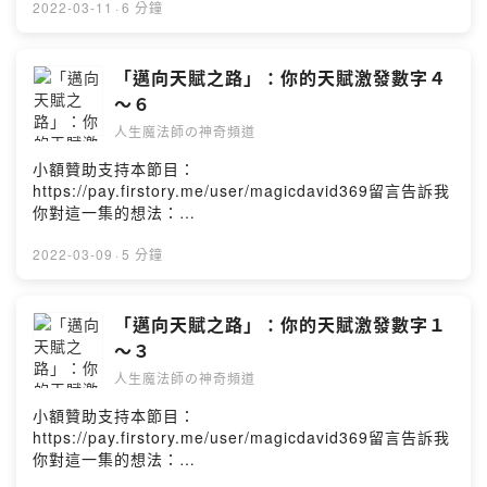
享、讓你幸運滿滿！也邀請大家訂閱、下載及分享「人生
＊聯絡信箱：
u1xz7?m=comment【人生魔法師の神奇頻道】（Magic
2022-03-11
choudavid56@gmail.com
·
6 分鐘
魔法師の神奇頻道」，或支持與贊助DAVID喔！「人生魔
David 369）定義生活新觀點，重塑新視野，你也是幸運魔
法師の神奇頻道」在每周一、三、五的晚上七點後都可以
Powered by Firstory Hosting
法師！這一集我們要來聊聊關於：「邁向天賦之路」：你
聽到我的聲音，我們下次節目見！Powered by Firstory
的天賦激發數字７～９當你的天賦激發數字為「７」︰7數
「邁向天賦之路」：你的天賦激發數字４
Hosting
的人本身會追求自身的專業精進與突破，這樣的態度反而
～６
會加速潛力伸展之外，還有機會探求到更大的機會。專注
人生魔法師の神奇頻道
是關鍵之外，還要多尋求不同的視野與角度讓自己可以跳
出框架並且懂得與更高層級的人請益與學習。帶著本身獨
小額贊助支持本節目：
特的反應思考讓7數的人能在學習上舉一反三，只要多些思
https://pay.firstory.me/user/magicdavid369留言告訴我
維與態度的多元化角度與彈性，會自我開發出更多可以深
你對這一集的想法：
入的潛力職能。當你的天賦激發數字為「８」︰8數的人激
https://open.firstory.me/story/cl0dw4l2p06wt09746ar
發潛力的動力來自於可見、可掌握的目標與前景。8的人精
ks1ug?m=comment【人生魔法師の神奇頻道】（Magic
2022-03-09
·
5 分鐘
神潛質強大，但跟5數的人一樣，對於不關心或是無意義的
David 369）定義生活新觀點，重塑新視野，你也是幸運魔
人事目標都不屑一顧。所以他們都會專注於自身要如何達
法師！這一集我們要來聊聊關於：「邁向天賦之路」：你
成目的所必須學習與發揮的能力，不論是人際關係、資源
的天賦激發數字４～６當你的天賦激發數字為「４」︰4數
「邁向天賦之路」：你的天賦激發數字１
連結、創造局面等等，這些都會激起個人對於細節的深
的人善於觀察細節與深入如何管理與穩定程序。對於理財
～３
入、穩定程序的強大組織與管理能力。當你的天賦激發數
管理的智能上也會知悉如何善用金錢與資源，這是一個兼
字為「９」︰9數的人擁有平衡處世與熱情，並會專注於投
人生魔法師の神奇頻道
具生活穩定與商業管理的人才。4也是深入思考的人才，需
入個人智慧的增長以及生命欲所成就的藍圖上。9的人如果
要不斷的自我學習與實務操練來證明自己的存在感，同時
小額贊助支持本節目：
用充滿耐心與毅力的精神一步一腳印的去成就藍圖，那麼
也會將所學到的技能不斷實驗與應用於生活實境上，不斷
https://pay.firstory.me/user/magicdavid369留言告訴我
在過程中他就會把所有藍圖必須的拚圖去學習拼湊，這漸
改良並為自己的努力根基紮根。當你的天賦激發數字為
你對這一集的想法：
漸的會形成了個人的博學與深入的洞悉覺察能力。於此，9
「５」︰5數的人充滿一個冒險好奇的心，他們擅長在建立
https://open.firstory.me/story/cl0dvarbh0cst0832801y