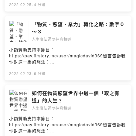
關係，就是跟「自己」的心態平衡：這是一種「在哪個位
抗拒的課題。這次我們要從另一個角度來探討這個位於身
vscux?m=comment【人生魔法師の神奇頻道】（Magic
2022-02-25
·
4 分鐘
置就要有其該有的責任承擔」的必要認知，讓自己不斷的
分證倒數第三碼的「執著、課題的慣性數字」，用數字０
David 369）定義生活新觀點，重塑新視野，你也是幸運魔
成長價值，而不是陷入職場人際關係的權力角鬥中而喪失
～９連著三集為大家分析這個位置的生命密碼還透露出甚
法師！這一集我們要來聊聊關於：「物質、慾望、業力」
該有的自我提升與視野。總結＿ＥＮＤ行動建議：「人們
麼樣的玄機。當你的身分證倒數第三碼數字為「７」︰7數
轉化之路：數字４～６【回顧參考】在第一季節目的第２
「物質、慾望、業力」轉化之路：數字０
都需要被理解，但是也要先善盡本職之外，用誠實與品德
的人本身渴望吸收、追求、抓取能夠讓自己更變得更好的
３～２６集中我們談到個人的～EP２３:「突破與成就」的
來認真行事。」下集節目起，我們將探討：內在「影響
～３
事物與學習。過程中如果不懂得如何思考整理與分類歸納
踏板（人生劇本的過關條件：業力）EP２４:「突破與成
力」決定了你是誰！「一個簡單的小小改變，你我都可以
資訊，只是單方面的相信與應用，會常常陷入自己一廂情
人生魔法師の神奇頻道
就」的踏板（一）業力數字０～３EP２５:「突破與成就」
做到的，奇蹟就是展現在每個行動之中！」如果您覺得這
願地解釋，甚至有些人會以此犀利溝通對應別人與辯解。
的踏板（二）業力數字４～６EP２６:「突破與成就」的踏
集節目對你有幫助，歡迎分享給一位您關心的家人朋友，
小額贊助支持本節目：
建議7的人本身要多學習思考的技術與能力，在學習大量的
板（三）業力數字７～９這身分證倒數第三碼的特質就是
透過愛的分享、讓你幸運滿滿！也邀請大家訂閱、下載及
https://pay.firstory.me/user/magicdavid369留言告訴我
資訊時可以篩選有益處與效益的來使用，並且多多實際應
個人寫著要去努力一生來平衡的課題或是慣性的扭轉，這
分享「人生魔法師の神奇頻道」，或支持與贊助DAVID
你對這一集的想法：
用而不只是學習於大腦之中。當你的身分證倒數第三碼數
意味著會有累積性與吸引力，讓人不自覺地忽略或是難以
喔！「人生魔法師の神奇頻道」在每周一、三、五的晚上
https://open.firstory.me/story/ckzlfnase0ylj0872q7bf1
字為「８」︰8數的人本身有較為強大的掌控慾望，也會積
抗拒的課題。這次我們要從另一個角度來探討這個位於身
七點後都可以聽到我的聲音，我們下次節目見！Powered
knn?m=comment【人生魔法師の神奇頻道】（Magic
2022-02-23
·
6 分鐘
極努力去進取自己的目標。在生活過程中傾向於透過現象
分證倒數第三碼的「執著、課題的慣性數字」，用數字０
by Firstory Hosting
David 369）定義生活新觀點，重塑新視野，你也是幸運魔
或是表面呈現的結果先做第一步的評估，如果本身的經歷
～９連著三集為大家分析這個位置的生命密碼還透露出甚
法師！這一集我們要來聊聊關於：「物質、慾望、業力」
與辨識能力有限，常很容易被迷惑而流於浮誇。8是一個開
麼樣的玄機。當你的身分證倒數第三碼數字為「４」︰4數
轉化之路：數字０～３【回顧參考】在第一季節目的第２
如何在物質慾望世界中過一個「取之有
啟精神層面的數字，會有在行動中發展韌性並漸漸學會等
的人希望用一套屬於自己的架構或是規則來行事，在此框
３～２６集中我們談到個人的～EP２３:「突破與成就」的
待、又能夠透過宏大的夢想造福更多自己關心的人或團
道」的人生？
架之外有可能牴觸自己原則的會先將之排除於外。這會給4
踏板（人生劇本的過關條件：業力）EP２４:「突破與成
體。8要學習的是更為透徹的分析力、深入細節與辨識力、
的人帶來舒適圈內的安全感，但不會因此成為一個有意願
人生魔法師の神奇頻道
就」的踏板（一）業力數字０～３EP２５:「突破與成就」
深沉穩定的組織能力，這是可以發展穩定基業的基本素
突破與深入思考的破框者。4的另一個層面也代表著根深蒂
的踏板（二）業力數字４～６EP２６:「突破與成就」的踏
養。當你的身分證倒數第三碼數字為「９」︰9數的人本身
小額贊助支持本節目：
固的思路與教條，如果緊抓住不適用與錯誤的觀念信條，
板（三）業力數字７～９這身分證倒數第三碼的特質就是
傾向於圓滿和諧的平衡生活。在關係中會過度於想要和諧
https://pay.firstory.me/user/magicdavid369留言告訴我
極大傾向會讓自己更為退縮而坐井觀天。建議4數的人對自
個人寫著要去努力一生來平衡的課題或是慣性的扭轉，這
平衡而顯得壓制自己的喜好去遷就他人，要不是對生活充
你對這一集的想法：
己可以在保有穩定與安全感之餘，可以多一些願意冒險嘗
意味著會有累積性與吸引力，讓人不自覺地忽略或是難以