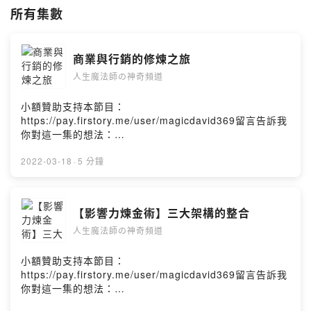
／／／／／／／／／
所有集數
定義生活新觀點，重塑新視野，你也是幸運魔法師！
【人生魔法師の神奇頻道】是一個提供另類思考的自我成長頻道。每個人
商業與行銷的修煉之旅
都是自己生活的魔法師，一個念頭的轉念、一個行動的改變，將創造不一
樣的奇蹟結果！
人生魔法師の神奇頻道
新的第二季的主軸重心將會以［再造生命奇蹟］系列之：【玩轉人生光
小額贊助支持本節目：
譜：數字三絕】系列，分享最前端獨家開發的【ＤＮＡ動力光譜】工具，
https://pay.firstory.me/user/magicdavid369留言告訴我
結合討論人類在慾望（金錢物質）、關係（課題）、情緒（心境）等等不
你對這一集的想法：
同生活型態與問題中自我檢視與成長。
https://open.firstory.me/user/ckt8j537qulgl0880wn2jt
ps5/comments【人生魔法師の神奇頻道】（Magic
2022-03-18
·
5 分鐘
【玩轉人生光譜：數字三絕】系列這主題跟大家一起前進，這無關乎於宗
David 369）定義生活新觀點，重塑新視野，你也是幸運魔
教與信仰，完全來自於你內在本有的顯化本能，既然跟你有關也跟整個世
法師！這一集我們要來聊聊關於：商業與行銷的修煉之旅
界的進化連結有關。
＃商業與行銷的本質是對於「人性」的應用探索＃既是修
【影響力煉金術】三大架構的整合
煉，人人有份＃商業管理與行銷本質的修煉：就要先了解
什麼是「人生光譜」？
人生魔法師の神奇頻道
三種宇宙變化本質 不變（聚焦核心理念與價值） 常變
什麼又是「數字三絕」？
（現象的觀察、掌握與順勢） 變化（運轉不變＆常變的
如果有「奇蹟」？會在哪裡？
能力）總結＿ＥＮＤ行動建議：「修煉是條不歸路、人生
小額贊助支持本節目：
奇蹟真的可以「再造」嗎？
一切躲不過，那麼何妨好好的理解、學習與實踐」下集節
https://pay.firstory.me/user/magicdavid369留言告訴我
我跟這「奇蹟」有甚麼關係？
目：甚麼是「以不變應萬變」的智慧？「一個簡單的小小
你對這一集的想法：
我又該如何定義屬於我的人生幸福與奇蹟？
改變，你我都可以做到的，奇蹟就是展現在每個行動之
https://open.firstory.me/user/ckt8j537qulgl0880wn2jt