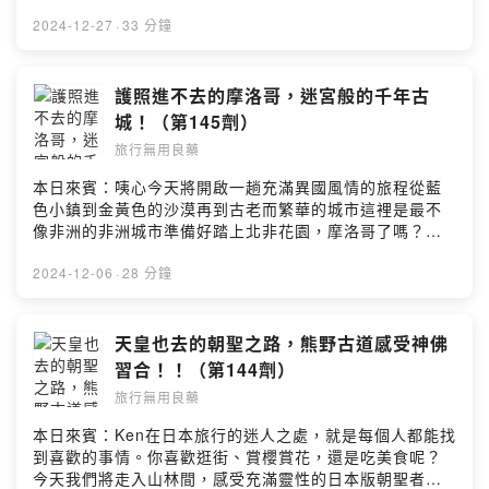
什傳統市集(00:26:00) 搭馬車遊舊城區(00:30:00) 跟團注
Hosting
意事項留言告訴我你對這一集的想法：
2024-12-27
·
33 分鐘
https://open.firstory.me/user/ckibcaue0yxe80898137
4o6ir/comments=============================
若你喜歡節目，歡迎留言給我們更多動力！並與你的親朋
護照進不去的摩洛哥，迷宮般的千年古
好友們大力分享吧！
城！（第145劑）
=============================搜尋IG、官網看看
旅行無用良藥
更多旅遊計劃！IG: @travelingdrugg 旅行無用良藥網
站：https://travelingdrug.com聯絡信箱：
本日來賓：咦心今天將開啟一趟充滿異國風情的旅程從藍
travelingdrug@gmail.comPowered by Firstory
色小鎮到金黃色的沙漠再到古老而繁華的城市這裡是最不
Hosting
像非洲的非洲城市準備好踏上北非花園，摩洛哥了嗎？
(00:00:50) 單人跟旅行團的樂趣(00:05:44) 自由行簽證超
難辦(00:08:00) 摩洛哥廁所風情(00:12:20) 北非的藍色小
2024-12-06
·
28 分鐘
鎮(00:17:40) 九千條巷子古城菲斯(00:19:29) 全球僅存的
手工染皮(00:24:57) 飯店也有土耳其浴留言告訴我你對這
一集的想法：
天皇也去的朝聖之路，熊野古道感受神佛
https://open.firstory.me/user/ckibcaue0yxe80898137
習合！！（第144劑）
4o6ir/comments=============================
旅行無用良藥
若你喜歡節目，歡迎留言給我們更多動力！並與你的親朋
好友們大力分享吧！
本日來賓：Ken在日本旅行的迷人之處，就是每個人都能找
=============================搜尋IG、官網看看
到喜歡的事情。你喜歡逛街、賞櫻賞花，還是吃美食呢？
更多旅遊計劃！IG: @travelingdrugg 旅行無用良藥網
今天我們將走入山林間，感受充滿靈性的日本版朝聖者之