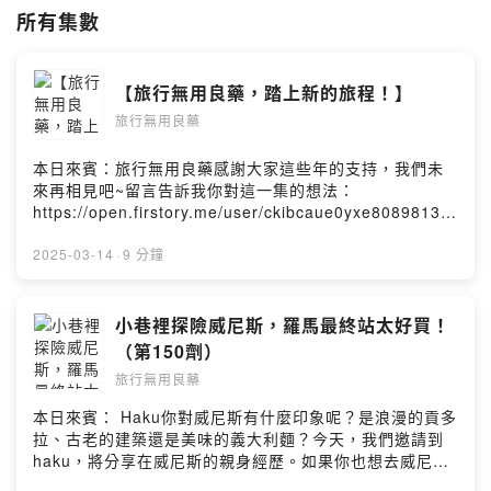
所有集數
IG: @travelingdrugg 旅行無用良藥
網站：
https://travelingdrug.com
聯絡信箱：
travelingdrug@gmail.com
【旅行無用良藥，踏上新的旅程！】
#travel #旅行 #旅館 #行程規劃
旅行無用良藥
Powered by Firstory Hosting
本日來賓：旅行無用良藥感謝大家這些年的支持，我們未
來再相見吧~留言告訴我你對這一集的想法：
https://open.firstory.me/user/ckibcaue0yxe80898137
4o6ir/comments=============================
若你喜歡節目，歡迎留言給我們更多動力！並與你的親朋
2025-03-14
·
9 分鐘
好友們大力分享吧！
=============================搜尋IG、官網看看
更多旅遊計劃！IG: @travelingdrugg 旅行無用良藥網
小巷裡探險威尼斯，羅馬最終站太好買！
站：https://travelingdrug.com聯絡信箱：
（第150劑）
travelingdrug@gmail.comPowered by Firstory
旅行無用良藥
Hosting
本日來賓： Haku你對威尼斯有什麼印象呢？是浪漫的貢多
拉、古老的建築還是美味的義大利麵？今天，我們邀請到
haku，將分享在威尼斯的親身經歷。如果你也想去威尼斯
旅行，千萬別錯過這集節目！(00:00:50) 義大利之旅的最