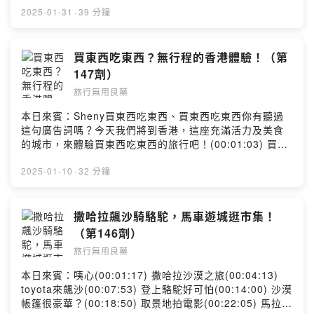
(00:05:00) 失業壓力好大(00:09:52) 乳牛牧場工作內容
2025-01-31
·
39 分鐘
(00:12:00) 牛寶寶接生啦(00:19:17) 擠牛奶一點也不輕鬆
(00:22:30) 真正的鮮奶是什麼味道(00:24:16) 上班先學騎
檔車(00:31:20) 農場維修工來啦(00:34:00) 人生跑馬燈每
買東西吃東西？無行程的香港體驗！（第
天都在轉身穿厚重的防水衣，站在一片綠油油的牧場上，
147劑）
四周環繞著成群的牛隻。這不是電影場景，而是在紐西蘭
旅行無用良藥
打工度假的日常！準備好感受一下農村的純樸與工作的挑
戰了嗎？讓我們一起探索這個美麗的國度吧！留言告訴我
本日來賓：Sheny買東西吃東西、買東西吃東西你有聽過
你對這一集的想法：
這句廣告詞嗎？今天我們將到香港，這座充滿活力及美食
https://open.firstory.me/user/ckibcaue0yxe80898137
的城市，來體驗買東西吃東西的旅行吧！(00:01:03) 買東
4o6ir/comments=============================
西吃東西的香港(00:06:36) 吃港點的儀式感(00:15:40) 香
若你喜歡節目，歡迎留言給我們更多動力！並與你的親朋
港迪士尼在地特色(00:20:17) 無人機與港景飯店
2025-01-10
·
32 分鐘
好友們大力分享吧！
(00:28:30) 旅遊香港的開放心情留言告訴我你對這一集的
=============================搜尋IG、官網看看
想法：
更多旅遊計劃！IG: @travelingdrugg 旅行無用良藥網
https://open.firstory.me/user/ckibcaue0yxe80898137
撒哈拉飆沙騎駱駝，馬車遊城逛市集！
站：https://travelingdrug.com聯絡信箱：
4o6ir/comments=============================
（第146劑）
travelingdrug@gmail.comPowered by Firstory
若你喜歡節目，歡迎留言給我們更多動力！並與你的親朋
Hosting
旅行無用良藥
好友們大力分享吧！
=============================搜尋IG、官網看看
本日來賓：咦心(00:01:17) 撒哈拉沙漠之旅(00:04:13)
更多旅遊計劃！IG: @travelingdrugg 旅行無用良藥網
toyota來飆沙(00:07:53) 登上駱駝好可怕(00:14:00) 沙漠
站：https://travelingdrug.com聯絡信箱：
帳篷很豪華？(00:18:50) 取景地拍電影(00:22:05) 馬拉喀
travelingdrug@gmail.comPowered by Firstory