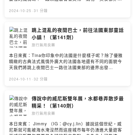
更多旅遊計劃！IG: @travelingdrugg 旅行無用良藥網
迷人的佛羅倫斯吧！(00:01:20) 對於佛羅倫斯的印象
站：https://travelingdrug.com聯絡信箱：
(00:05:00) 景點超熱門請先預約(00:09:10) 佛羅倫斯的魔
2024-10-25
·
31 分鐘
travelingdrug@gmail.comPowered by Firstory
幻時刻(00:12:09) 在地購物好選擇？(00:16:17) 百年修道
Hosting
院超好買(00:20:00) 網路名店都好好吃(00:28:00) 那座斜
斜的塔一日遊留言告訴我你對這一集的想法：
跳上混亂的夜間巴士，前往法國東部童話
https://open.firstory.me/user/ckibcaue0yxe80898137
小鎮！（第141劑）
4o6ir/comments=============================
旅行無用良藥
若你喜歡節目，歡迎留言給我們更多動力！並與你的親朋
好友們大力分享吧！
本日來賓：Tina你印象中的法國是什麼樣子呢？除了優雅
=============================搜尋IG、官網看看
精緻的古典法式風情外廣大的法國各地還有不同的面貌今
更多旅遊計劃！IG: @travelingdrugg 旅行無用良藥網
天我們將跳上夜間巴士一路往法國東部的邊界出發
站：https://travelingdrug.com聯絡信箱：
(00:01:13) 為什麼要橫跨法國旅行？(00:06:05) 巴黎的夜
travelingdrug@gmail.comPowered by Firstory
間巴士準備(00:10:15) 搭巴士的艱難體驗(00:16:15) 意外
2024-10-11
·
32 分鐘
Hosting
舒服的史特拉斯堡(00:23:08) 科爾馬的風情轉變
(00:27:00) 氣候溫和的童話小鎮留言告訴我你對這一集的
想法：
傳說中的威尼斯雙年展，水都巷弄散步最
https://open.firstory.me/user/ckibcaue0yxe80898137
精采！（第140劑）
4o6ir/comments=============================
旅行無用良藥
若你喜歡節目，歡迎留言給我們更多動力！並與你的親朋
好友們大力分享吧！
本日來賓： Jimmy （IG：@cy.j.lin）據說這個世紀，威
=============================搜尋IG、官網看看
尼斯就可能被海水淹沒然而這座城市每年仍湧進大量遊客
更多旅遊計劃！IG: @travelingdrugg 旅行無用良藥網