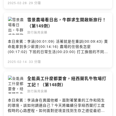
終站(00:06:43) 貢多拉也可以點檯？(00:12:20) 威尼斯的
2025-02-28
·
29 分鐘
探險地圖(00:14:50) 免費的觀景台(00:18:38) 羅馬購物區
推薦(00:25:25) 義大利最喜歡哪裡？留言告訴我你對這一
集的想法：
雪景農場看日出，牛群求生開啟新旅行！
https://open.firstory.me/user/ckibcaue0yxe80898137
（第149劑）
4o6ir/comments=============================
旅行無用良藥
若你喜歡節目，歡迎留言給我們更多動力！並與你的親朋
好友們大力分享吧！
本日來賓：李涵(00:01:09) 活著就是在重訓(00:09:43) 賣
=============================搜尋IG、官網看看
命能拿到多少薪資(00:14:16) 農場的住宿長怎麼
更多旅遊計劃！IG: @travelingdrugg 旅行無用良藥網
(00:17:02) 下班的日常生活(00:23:00) 打工換宿的不同體
站：https://travelingdrug.com聯絡信箱：
驗(00:29:20) 想要農場打工的誠心建議留言告訴我你對這
travelingdrug@gmail.comPowered by Firstory
一集的想法：
2025-02-14
·
33 分鐘
Hosting
https://open.firstory.me/user/ckibcaue0yxe80898137
4o6ir/comments=============================
若你喜歡節目，歡迎留言給我們更多動力！並與你的親朋
全能員工什麼都要會，紐西蘭乳牛牧場打
好友們大力分享吧！
工記！（第148劑）
=============================搜尋IG、官網看看
旅行無用良藥
更多旅遊計劃！IG: @travelingdrugg 旅行無用良藥網
站：https://travelingdrug.com聯絡信箱：
本日來賓：李涵身在異國他鄉，面對著繁重的工作和陌生
travelingdrug@gmail.comPowered by Firstory
的環境，該如何調適自己？今天將繼續分享紐西蘭打工度
Hosting
假時的心路歷程。如何面對逆境並找到生存之道從最初的
迷惘到最終的成長！(00:01:01) 疫情後打工渡假容易嗎？