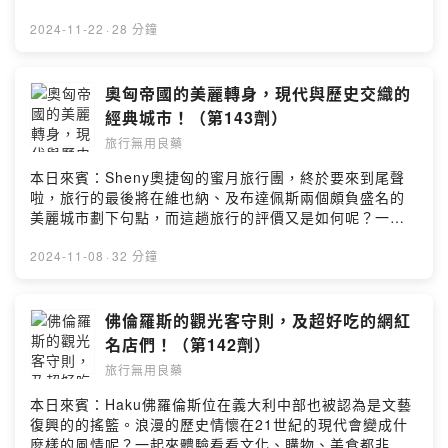
站：https://travelingdrug.com聯絡信箱：
路，一起來聽聽ken分享的熊野古道吧！(00:00:53) 天皇
travelingdrug@gmail.comPowered by Firstory
也常去的熊野三宮(00:06:10) 日本的朝聖者之路
2024-11-22
·
28 分鐘
Hosting
(00:09:48) 那智瀑布及神社(00:12:56) 新宮市的熊野速玉
大社(00:17:01) 熊野本宮大社的古道(00:22:00) 朝聖之旅
的心路歷程留言告訴我你對這一集的想法：
奧匈帝國的美麗轉身，現代與歷史交織的
https://open.firstory.me/user/ckibcaue0yxe80898137
經典城市！（第143劑）
4o6ir/comments=============================
旅行無用良藥
若你喜歡節目，歡迎留言給我們更多動力！並與你的親朋
好友們大力分享吧！
本日來賓：Sheny奧捷匈的蜜月旅行團，終於要來到尾聲
=============================搜尋IG、官網看看
啦，旅行的最後將在維也納、及布達佩斯兩個頗負盛名的
更多旅遊計劃！IG: @travelingdrugg 旅行無用良藥網
美麗城市劃下句點，而這趟旅行的評價又是如何呢？一起
站：https://travelingdrug.com聯絡信箱：
來聽聽sheny的分享吧！(00:01:05) 維也納的西西公主
travelingdrug@gmail.comPowered by Firstory
(00:04:08) 言情小說的戀愛故事(00:08:05) 金色大廳限定
2024-11-08
·
32 分鐘
Hosting
音樂會(00:14:58) 觀光客必吃系列(00:17:51) 匈牙利的路
不平(00:22:40) 布達佩斯的紐約咖啡廳(00:25:31) 多瑙河
遊船上的風景(00:29:30) 高價團真的比較好嗎？留言告訴
佛倫羅斯的觀光客守則，及超好吃的網紅
我你對這一集的想法：
名店們！（第142劑）
https://open.firstory.me/user/ckibcaue0yxe80898137
旅行無用良藥
4o6ir/comments=============================
若你喜歡節目，歡迎留言給我們更多動力！並與你的親朋
本日來賓：Haku佛羅倫斯位在義大利中部也被認為是文藝
好友們大力分享吧！
復興的的搖籃。浪漫的歷史情懷在21世紀的現代會變成什
=============================搜尋IG、官網看看
麼樣的風情呢？一起來體驗看看文化、購物、美食都非常