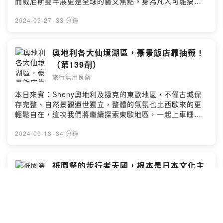
而威尼斯雙年展更是全球的藝文焦點。身為凡人可能搞不
站：https://travelingdrug.com聯絡信箱：
清楚雙年展的意義今天就讓我們淺淺的揭開展覽的面紗
travelingdrug@gmail.comPowered by Firstory
吧！(00:01:00) 建築雙年展多熱門(00:05:00) 一般人怎麼
2024-09-27
·
33 分鐘
Hosting
參觀(00:08:00) 各大國家館超愛diss(00:13:45) 建築本身
就很經典(00:20:32) 威尼斯影展開幕(00:24:30) 水都飯店
怎麼選(00:27:03) 漫步街道最精采留言告訴我你對這一集
奧地利各大仙境湖區，豪景飯店靠抽籤！
的想法：
（第139劑）
https://open.firstory.me/user/ckibcaue0yxe80898137
旅行無用良藥
4o6ir/comments=============================
若你喜歡節目，歡迎留言給我們更多動力！並與你的親朋
本日來賓：Sheny奧地利及捷克的東歐地區，不僅古城保
好友們大力分享吧！
存完整、自然景觀遺世獨立，整體的氣氛也比西歐來的更
=============================搜尋IG、官網看看
輕鬆自在，這次我們將繼續探索東歐地區，一起上車睡
更多旅遊計劃！IG: @travelingdrugg 旅行無用良藥網
覺、下車看風景的放空之旅吧！(00:01:00) 奧地利的私房
站：https://travelingdrug.com聯絡信箱：
景點(00:03:50) 電影中的白馬飯店(00:08:40) 哈斯達特湖
2024-09-13
·
34 分鐘
travelingdrug@gmail.comPowered by Firstory
區 Hallstat(00:13:00) 豪華景觀房靠抽籤(00:15:22) 鹽礦
Hosting
探險之旅(00:19:29) 國王湖遊船取消(00:23:40) 莫札特故
鄉來購物(00:30:52) 歐洲高鐵頭等艙留言告訴我你對這一
祇園祭的步行者天國，根本是日本文化主
集的想法：
題樂園吧？（第138劑）
https://open.firstory.me/user/ckibcaue0yxe80898137
旅行無用良藥
4o6ir/comments=============================
若你喜歡節目，歡迎留言給我們更多動力！並與你的親朋
本日來賓：Ken充滿日式風情的京都，無論四季都是適合觀
好友們大力分享吧！
光的季節。但一年之中卻有一個時段，會吸引來更多的觀