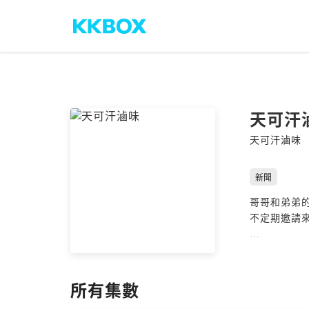
天可汗
天可汗滷味
新聞
哥哥和弟弟
不定期邀請
每個星期天
本節目名稱
所有集數
風又霸氣，