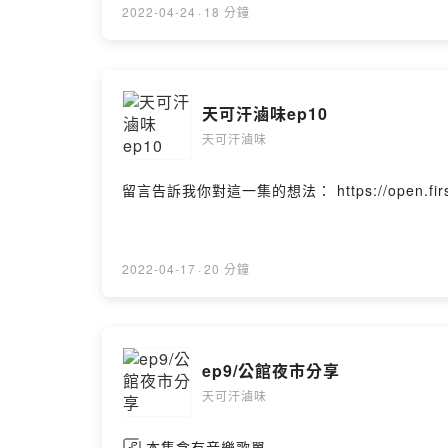
2022-04-24
·
18 分鐘
天可汗滷味ep10
天可汗滷味
留言告訴我你對這一集的想法： https://open.firstory.
2022-04-17
·
20 分鐘
ep9/公館夜市分享
天可汗滷味
本集含有音樂歌單