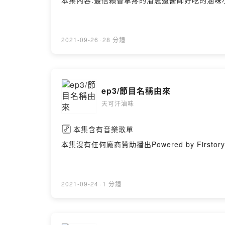
本集內容:最信賴普拿疼的潘志遠醫師好吃的滷味小紅人和
2021-09-26
·
28 分鐘
ep3/節目名稱由來
天可汗滷味
本集含有音樂歌單
本集沒有任何廠商贊助播出Powered by Firstory 
2021-09-24
·
1 分鐘