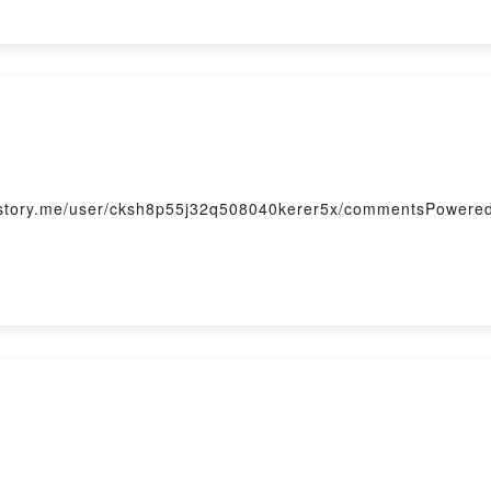
me/user/cksh8p55j32q508040kerer5x/commentsPowered by