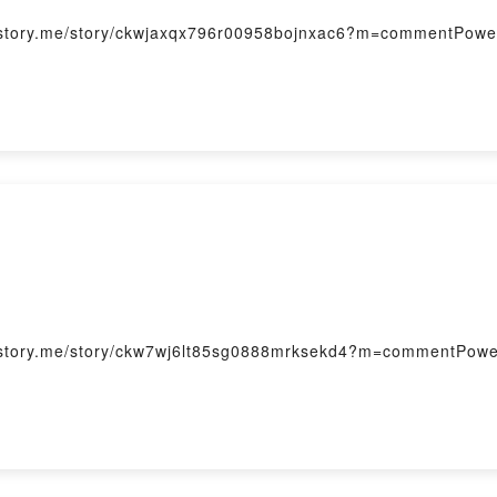
me/story/ckwjaxqx796r00958bojnxac6?m=commentPowered
me/story/ckw7wj6lt85sg0888mrksekd4?m=commentPowered