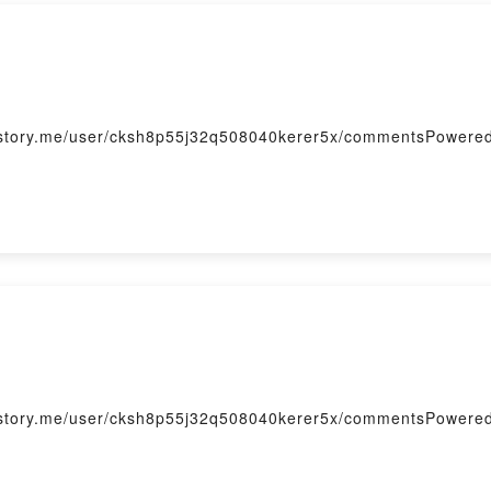
持
Firstory Hosting
me/user/cksh8p55j32q508040kerer5x/commentsPowered by
me/user/cksh8p55j32q508040kerer5x/commentsPowered by