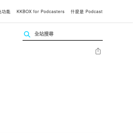
色功能
KKBOX for Podcasters
什麼是 Podcast
分享
名稱，一日他翻閱歷史書籍發現【天可汗】一詞既威
有可能為哪一朝代史書?