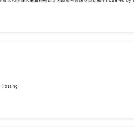
小綠人地震的避難守則麻煩各位廠商贊助播出Powered by Firsto
Hosting