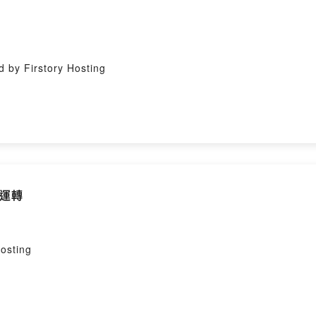
irstory Hosting
試運轉
sting