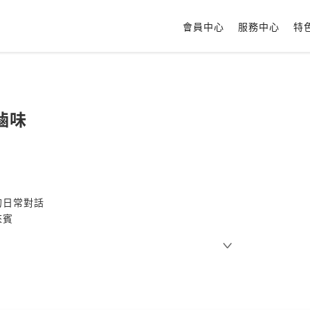
會員中心
服務中心
特
滷味
的日常對話
來賓
更新
由來是因為有一次我看到這個題目:打算開滷味店的阿華苦惱著招牌的
因此打算將店名命名為【天可汗滷味】。由店名可知阿華所翻閱的最