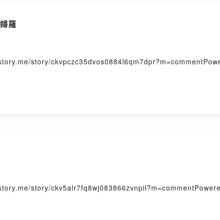
天婦羅
me/story/ckvpczc35dvos0884l6qm7dpr?m=commentPowered
me/story/ckv5alr7fq8wj083866zvnpil?m=commentPowered b