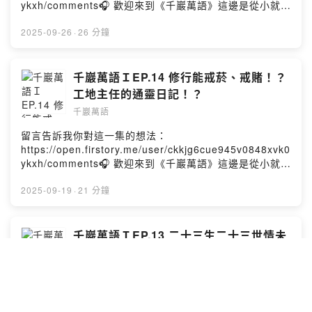
ykxh/comments🎧 歡迎來到《千巖萬語》這邊是從小就會
通靈的「阿谷老師」被拐來「抬槓」的地方。他的人生故
事原本就很有趣，走上自己的「靈魂道路」後，滿滿一肚
2025-09-26
·
26 分鐘
子裝著對人生獨特的見解，當然～還有八卦。不管是同時
空的人類，還是其他空間的靈體，只要喜歡聽故事、正經
歷人生卡關，又或者是對靈性、宇宙、能量有一點點好奇
千巖萬語ＩEP.14 修行能戒菸、戒賭！？
心，都非常適合帶著一顆開放的心點開影片，因為這邊的
工地主任的通靈日記！？
他實在太「真實」了。最後，請訂閱《千巖萬語》，開啟
千巖萬語
小鈴鐺🔔Powered by Firstory Hosting
留言告訴我你對這一集的想法：
https://open.firstory.me/user/ckkjg6cue945v0848xvk0
ykxh/comments🎧 歡迎來到《千巖萬語》這邊是從小就會
通靈的「阿谷老師」被拐來「抬槓」的地方。他的人生故
事原本就很有趣，走上自己的「靈魂道路」後，滿滿一肚
2025-09-19
·
21 分鐘
子裝著對人生獨特的見解，當然～還有八卦。不管是同時
空的人類，還是其他空間的靈體，只要喜歡聽故事、正經
歷人生卡關，又或者是對靈性、宇宙、能量有一點點好奇
千巖萬語ＩEP.13 二十三生二十三世情未
心，都非常適合帶著一顆開放的心點開影片，因為這邊的
了！！意義是什麼 我只知道義氣！！
他實在太「真實」了。最後，請訂閱《千巖萬語》，開啟
千巖萬語
小鈴鐺🔔Powered by Firstory Hosting
留言告訴我你對這一集的想法：
https://open.firstory.me/user/ckkjg6cue945v0848xvk0