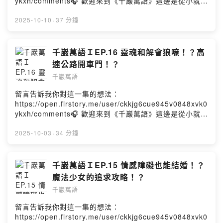
ykxh/comments🎧 歡迎來到《千巖萬語》這邊是從小就會
通靈的「阿谷老師」被拐來「抬槓」的地方。他的人生故
事原本就很有趣，走上自己的「靈魂道路」後，滿滿一肚
2025-10-10
·
37 分鐘
子裝著對人生獨特的見解，當然～還有八卦。不管是同時
空的人類，還是其他空間的靈體，只要喜歡聽故事、正經
歷人生卡關，又或者是對靈性、宇宙、能量有一點點好奇
千巖萬語ＩEP.16 靈魂和解會狼嚎！？高
心，都非常適合帶著一顆開放的心點開影片，因為這邊的
速公路開車門！？
他實在太「真實」了。最後，請訂閱《千巖萬語》，開啟
千巖萬語
小鈴鐺🔔Powered by Firstory Hosting
留言告訴我你對這一集的想法：
https://open.firstory.me/user/ckkjg6cue945v0848xvk0
ykxh/comments🎧 歡迎來到《千巖萬語》這邊是從小就會
通靈的「阿谷老師」被拐來「抬槓」的地方。他的人生故
事原本就很有趣，走上自己的「靈魂道路」後，滿滿一肚
2025-10-03
·
34 分鐘
子裝著對人生獨特的見解，當然～還有八卦。不管是同時
空的人類，還是其他空間的靈體，只要喜歡聽故事、正經
歷人生卡關，又或者是對靈性、宇宙、能量有一點點好奇
千巖萬語ＩEP.15 情感障礙也能結婚！？
心，都非常適合帶著一顆開放的心點開影片，因為這邊的
魔法少女的追求攻略！？
他實在太「真實」了。最後，請訂閱《千巖萬語》，開啟
千巖萬語
小鈴鐺🔔Powered by Firstory Hosting
留言告訴我你對這一集的想法：
https://open.firstory.me/user/ckkjg6cue945v0848xvk0