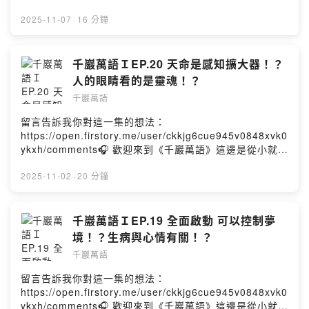
----------------------------------------------------------------
---🔮 倒數 1 天｜阿谷老師帶你找回靈魂天賦與自信 🔮👉
2025-11-07
·
16 分鐘
你可能常常懷疑自己：「我好像沒有什麼特別的天賦。」
「別人都更厲害，我怕自己跟不上。」「我不確定自己能
做什麼，也沒有自信…」👉你不是沒有天賦，只是還沒看
千巖萬語ＩEP.20 天命是感知擴大器！？
見。真正的修行不是強迫自己改變，而是找回你原本就具
人的眼睛看的是靈魂！？
備的力量。📍你不需要變成別人📍你不需要壓抑真實的自
千巖萬語
己📍你只需要認識「天生的你」有多獨特👉你不必變成
誰，而是回到「更像自己」的過程👉參與直播你將獲得：
留言告訴我你對這一集的想法：
✅ 靈性專家阿谷老師線上解惑，揭開修行的神秘面紗！✅
https://open.firstory.me/user/ckkjg6cue945v0848xvk0
統整大家對於修行的疑問，讓你不再躊躇不前！✅ 透過占
ykxh/comments🎧 歡迎來到《千巖萬語》這邊是從小就會
卜與能量解析，讓限量名額觀眾知道自己的修行天賦！📅
通靈的「阿谷老師」被拐來「抬槓」的地方。他的人生故
直播時間：2025/11/08 (六) 20:00📍 報名方式：填寫報
事原本就很有趣，走上自己的「靈魂道路」後，滿滿一肚
2025-11-02
·
20 分鐘
名表單，並加入覺醒研究所官方line：
子裝著對人生獨特的見解，當然～還有八卦。不管是同時
https://reurl.cc/EbzvgA🔥 限時報名，立即解鎖你的靈魂
空的人類，還是其他空間的靈體，只要喜歡聽故事、正經
天賦！報名表單：
歷人生卡關，又或者是對靈性、宇宙、能量有一點點好奇
千巖萬語ＩEP.19 全面啟動 可以控制夢
https://forms.gle/awc7ei414kZGqRND9-----------------
心，都非常適合帶著一顆開放的心點開影片，因為這邊的
境！？生病與心情有關！？
----------------------------------------------------------------
他實在太「真實」了。最後，請訂閱《千巖萬語》，開啟
---這邊是從小就會通靈的「阿谷老師」被拐來「抬槓」的
千巖萬語
小鈴鐺🔔Powered by Firstory Hosting
地方。他的人生故事原本就很有趣，走上自己的「靈魂道
留言告訴我你對這一集的想法：
路」後，滿滿一肚子裝著對人生獨特的見解，當然～還有
https://open.firstory.me/user/ckkjg6cue945v0848xvk0
八卦。不管是同時空的人類，還是其他空間的靈體，只要
ykxh/comments🎧 歡迎來到《千巖萬語》這邊是從小就會