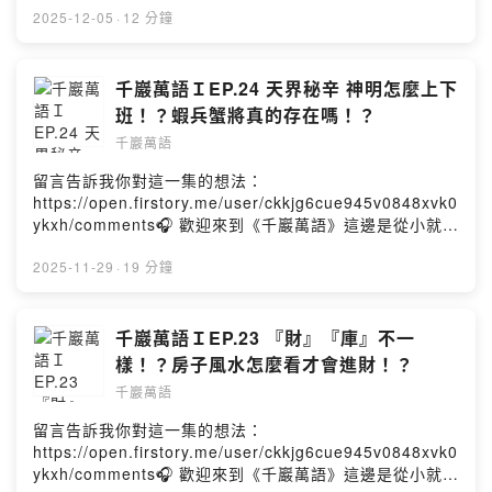
事原本就很有趣，走上自己的「靈魂道路」後，滿滿一肚
2025-12-05
·
12 分鐘
子裝著對人生獨特的見解，當然～還有八卦。不管是同時
空的人類，還是其他空間的靈體，只要喜歡聽故事、正經
歷人生卡關，又或者是對靈性、宇宙、能量有一點點好奇
千巖萬語ＩEP.24 天界秘辛 神明怎麼上下
心，都非常適合帶著一顆開放的心點開影片，因為這邊的
班！？蝦兵蟹將真的存在嗎！？
他實在太「真實」了。最後，請訂閱《千巖萬語》，開啟
千巖萬語
小鈴鐺🔔Powered by Firstory Hosting
留言告訴我你對這一集的想法：
https://open.firstory.me/user/ckkjg6cue945v0848xvk0
ykxh/comments🎧 歡迎來到《千巖萬語》這邊是從小就會
通靈的「阿谷老師」被拐來「抬槓」的地方。他的人生故
事原本就很有趣，走上自己的「靈魂道路」後，滿滿一肚
2025-11-29
·
19 分鐘
子裝著對人生獨特的見解，當然～還有八卦。不管是同時
空的人類，還是其他空間的靈體，只要喜歡聽故事、正經
歷人生卡關，又或者是對靈性、宇宙、能量有一點點好奇
千巖萬語ＩEP.23 『財』『庫』不一
心，都非常適合帶著一顆開放的心點開影片，因為這邊的
樣！？房子風水怎麼看才會進財！？
他實在太「真實」了。最後，請訂閱《千巖萬語》，開啟
千巖萬語
小鈴鐺🔔Powered by Firstory Hosting
留言告訴我你對這一集的想法：
https://open.firstory.me/user/ckkjg6cue945v0848xvk0
ykxh/comments🎧 歡迎來到《千巖萬語》這邊是從小就會