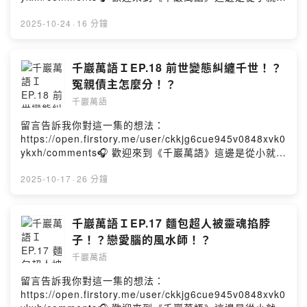
喜歡聽故事、正經歷人生卡關，又或者是對靈性、宇宙、
通靈的「阿谷老師」被拐來「抬槓」的地方。他的人生故
能量有一點點好奇心，都非常適合帶著一顆開放的心點開
事原本就很有趣，走上自己的「靈魂道路」後，滿滿一肚
2025-10-24
·
16 分鐘
影片，因為這邊的他實在太「真實」了。最後，請訂閱
子裝著對人生獨特的見解，當然～還有八卦。不管是同時
《千巖萬語》，開啟小鈴鐺🔔Powered by Firstory
空的人類，還是其他空間的靈體，只要喜歡聽故事、正經
Hosting
歷人生卡關，又或者是對靈性、宇宙、能量有一點點好奇
千巖萬語ＩEP.18 前世變態糾纏千世！？
心，都非常適合帶著一顆開放的心點開影片，因為這邊的
冤親債主怎麼分！？
他實在太「真實」了。最後，請訂閱《千巖萬語》，開啟
千巖萬語
小鈴鐺🔔Powered by Firstory Hosting
留言告訴我你對這一集的想法：
https://open.firstory.me/user/ckkjg6cue945v0848xvk0
ykxh/comments🎧 歡迎來到《千巖萬語》這邊是從小就會
通靈的「阿谷老師」被拐來「抬槓」的地方。他的人生故
事原本就很有趣，走上自己的「靈魂道路」後，滿滿一肚
2025-10-17
·
26 分鐘
子裝著對人生獨特的見解，當然～還有八卦。不管是同時
空的人類，還是其他空間的靈體，只要喜歡聽故事、正經
歷人生卡關，又或者是對靈性、宇宙、能量有一點點好奇
千巖萬語ＩEP.17 麵包超人被靈魂掐脖
心，都非常適合帶著一顆開放的心點開影片，因為這邊的
子！？戀愛腦的風水師！？
他實在太「真實」了。最後，請訂閱《千巖萬語》，開啟
千巖萬語
小鈴鐺🔔Powered by Firstory Hosting
留言告訴我你對這一集的想法：
https://open.firstory.me/user/ckkjg6cue945v0848xvk0