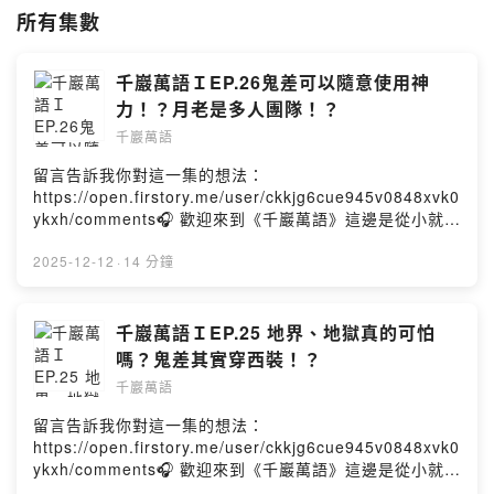
所有集數
千巖萬語ＩEP.26鬼差可以隨意使用神
力！？月老是多人團隊！？
千巖萬語
留言告訴我你對這一集的想法：
https://open.firstory.me/user/ckkjg6cue945v0848xvk0
ykxh/comments🎧 歡迎來到《千巖萬語》這邊是從小就會
通靈的「阿谷老師」被拐來「抬槓」的地方。他的人生故
事原本就很有趣，走上自己的「靈魂道路」後，滿滿一肚
2025-12-12
·
14 分鐘
子裝著對人生獨特的見解，當然～還有八卦。不管是同時
空的人類，還是其他空間的靈體，只要喜歡聽故事、正經
歷人生卡關，又或者是對靈性、宇宙、能量有一點點好奇
千巖萬語ＩEP.25 地界、地獄真的可怕
心，都非常適合帶著一顆開放的心點開影片，因為這邊的
嗎？鬼差其實穿西裝！？
他實在太「真實」了。最後，請訂閱《千巖萬語》，開啟
千巖萬語
小鈴鐺🔔Powered by Firstory Hosting
留言告訴我你對這一集的想法：
https://open.firstory.me/user/ckkjg6cue945v0848xvk0
ykxh/comments🎧 歡迎來到《千巖萬語》這邊是從小就會
通靈的「阿谷老師」被拐來「抬槓」的地方。他的人生故