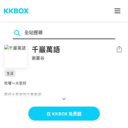
千巖萬語
分享
謝巖谷
生活
哈囉～大家好
歡迎大家來到千巖萬語
這是我徒弟來我家找我聊天的頻道
在 KKBOX 免費聽
Powered by Firstory Hosting