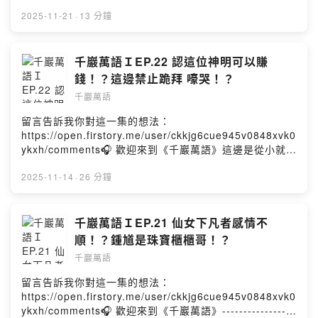
通靈的「阿谷老師」被拐來「抬槓」的地方。他的人生故
事原本就很有趣，走上自己的「靈魂道路」後，滿滿一肚
2025-11-21
·
13 分鐘
子裝著對人生獨特的見解，當然～還有八卦。不管是同時
空的人類，還是其他空間的靈體，只要喜歡聽故事、正經
歷人生卡關，又或者是對靈性、宇宙、能量有一點點好奇
千巖萬語ＩEP.22 認這位神明可以賺
心，都非常適合帶著一顆開放的心點開影片，因為這邊的
錢！？這邊禁止跪拜 嚎哭！？
他實在太「真實」了。最後，請訂閱《千巖萬語》，開啟
千巖萬語
小鈴鐺🔔Powered by Firstory Hosting
留言告訴我你對這一集的想法：
https://open.firstory.me/user/ckkjg6cue945v0848xvk0
ykxh/comments🎧 歡迎來到《千巖萬語》這邊是從小就會
通靈的「阿谷老師」被拐來「抬槓」的地方。他的人生故
事原本就很有趣，走上自己的「靈魂道路」後，滿滿一肚
2025-11-14
·
26 分鐘
子裝著對人生獨特的見解，當然～還有八卦。不管是同時
空的人類，還是其他空間的靈體，只要喜歡聽故事、正經
歷人生卡關，又或者是對靈性、宇宙、能量有一點點好奇
千巖萬語ＩEP.21 仙女下凡者感情不
心，都非常適合帶著一顆開放的心點開影片，因為這邊的
順！？鍾馗是珠寶櫃櫃哥！？
他實在太「真實」了。最後，請訂閱《千巖萬語》，開啟
千巖萬語
小鈴鐺🔔Powered by Firstory Hosting
留言告訴我你對這一集的想法：
https://open.firstory.me/user/ckkjg6cue945v0848xvk0
ykxh/comments🎧 歡迎來到《千巖萬語》-----------------