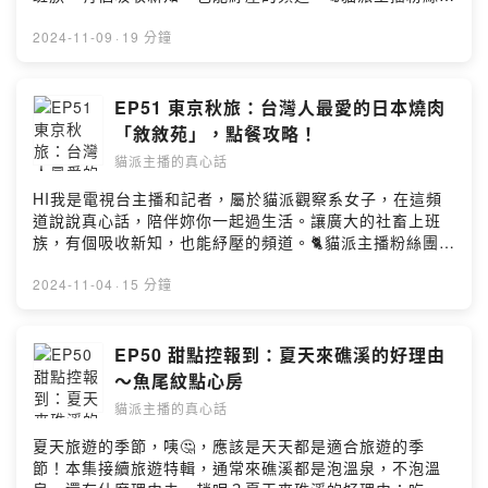
Firstory Hosting
https://www.facebook.com/profile.php?
id=100082216497545&mibextid=LQQJ4d🐈餵食貓派主
2024-11-09
·
19 分鐘
播好聲音，喵喵喵
https://vocus.cc/pay/salon/once/659e9056fd8978000
13036c5?
EP51 東京秋旅：台灣人最愛的日本燒肉
planId=65f6a379fd897800013e0c91&fromPage=salo
「敘敘苑」，點餐攻略！
n🐈合作邀約｜oceanbud@gmail.comPowered by
貓派主播的真心話
Firstory Hosting
HI我是電視台主播和記者，屬於貓派觀察系女子，在這頻
道說說真心話，陪伴妳你一起過生活。讓廣大的社畜上班
族，有個吸收新知，也能紓壓的頻道。🐈貓派主播粉絲團
https://www.facebook.com/profile.php?
id=100082216497545&mibextid=LQQJ4d🐈餵食貓派主
2024-11-04
·
15 分鐘
播好聲音，喵喵喵
https://vocus.cc/pay/salon/once/659e9056fd8978000
13036c5?
EP50 甜點控報到：夏天來礁溪的好理由
planId=65f6a379fd897800013e0c91&fromPage=salo
～魚尾紋點心房
n🐈合作邀約｜oceanbud@gmail.comPowered by
貓派主播的真心話
Firstory Hosting
夏天旅遊的季節，咦🤔，應該是天天都是適合旅遊的季
節！本集接續旅遊特輯，通常來礁溪都是泡溫泉，不泡溫