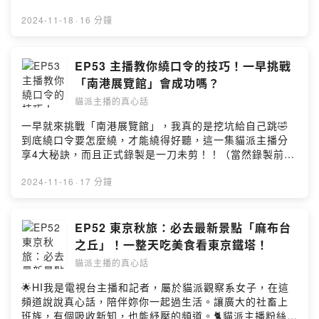
事，這比例真的有這麼高嗎？🤔這一集和大家聊聊，什麼
說書）https://youtube.com/@s210428⭐️
是生理假，把握自己的權益！HI我是電視台主播和記者，
2024-11-18
·
16 分鐘
Podcast（OHMYBOOK｜哲維說書）
屬於貓派觀察系女子，在這頻道說說真心話，陪伴妳你一
https://open.firstory.me/user/s210428/platformsPowe
起過生活。讓廣大的社畜上班族，有個吸收新知，也能紓
red by Firstory Hosting
壓的頻道。🐈貓派主播粉絲團
EP53 主播教你繞口令的技巧！一早挑戰
https://www.facebook.com/profile.php?
「南港展覽館」會成功嗎？
id=100082216497545&mibextid=LQQJ4d🐈餵食貓派主
貓派主播的真心話
播好聲音，喵喵喵
https://vocus.cc/pay/salon/once/659e9056fd8978000
一早就來挑戰「南港展覽館」，我真的是挖坑給自己跳🤣
13036c5?
到底繞口令要怎麼繞，才能繞得好聽，這一集貓派主播分
planId=65f6a379fd897800013e0c91&fromPage=salo
享4大秘訣，而且正式錄製是一刀未剪！！（當然錄製前有
n🐈合作邀約｜oceanbud@gmail.comPowered by
先偷練3次）😁😁一起來聽聽這集，4大秘訣學起來，一起
Firstory Hosting
當繞口令達人！HI我是電視台主播和記者，屬於貓派觀察
2024-11-16
·
17 分鐘
系女子，在這頻道說說真心話，陪伴妳你一起過生活。讓
廣大的社畜上班族，有個吸收新知，也能紓壓的頻道。🐈貓
派主播粉絲團 https://www.facebook.com/profile.php?
EP52 東京秋旅：必去最新景點「麻布台
id=100082216497545&mibextid=LQQJ4d🐈餵食貓派主
之丘」！一整天吃美食看東京鐵塔！
播好聲音，喵喵喵
貓派主播的真心話
https://vocus.cc/pay/salon/once/659e9056fd8978000
13036c5?
🌟HI我是電視台主播和記者，屬於貓派觀察系女子，在這
planId=65f6a379fd897800013e0c91&fromPage=salo
頻道說說真心話，陪伴妳你一起過生活。讓廣大的社畜上
n🐈合作邀約｜oceanbud@gmail.comPowered by
班族，有個吸收新知，也能紓壓的頻道。🐈貓派主播粉絲團