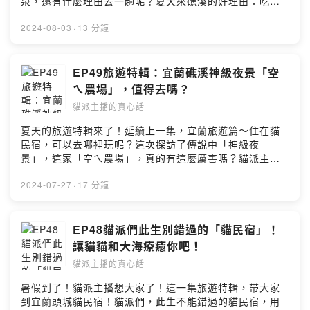
泉，還有什麼理由去一趟呢？夏天來礁溪的好理由：吃甜
甜吧！老宅咖啡廳～魚尾紋點心房，踩點紀錄就在這一
集！💗HI我是電視台主播和記者，屬於貓派觀察系女子，
2024-08-03
·
13 分鐘
在這頻道說說真心話，陪伴妳你一起過生活。讓廣大的社
畜上班族，有個吸收新知，也能紓壓的頻道。🐈貓派主播粉
絲團 https://www.facebook.com/profile.php?
EP49旅遊特輯：宜蘭礁溪神級夜景「空
id=100082216497545&mibextid=LQQJ4d🐈餵食貓派主
ㄟ農場」，值得去嗎？
播好聲音，喵喵喵
貓派主播的真心話
https://vocus.cc/pay/salon/once/659e9056fd8978000
13036c5?
夏天的旅遊特輯來了！延續上一集，宜蘭旅遊篇～住在貓
planId=65f6a379fd897800013e0c91&fromPage=salo
民宿，可以去哪裡玩呢？這次探訪了傳說中「神級夜
n🐈合作邀約｜oceanbud@gmail.comPowered by
景」，這家「空ㄟ農場」，真的有這麼厲害嗎？貓派主播
Firstory Hosting
分成3大區塊介紹給聽眾朋友：1.不能自行開車抵達的地
方！那交通怎麼去？2.夜景真的有傳說中的那～麼～漂～
2024-07-27
·
17 分鐘
亮～嗎？3.這種網美級的夜景餐廳，是不是都很貴呀？我
不想當盤子啦🤣快來聽聽最真實的踩點心得～～～～💗HI
我是電視台主播和記者，屬於貓派觀察系女子，在這頻道
EP48貓派們此生別錯過的「貓民宿」！
說說真心話，陪伴妳你一起過生活。讓廣大的社畜上班
讓貓貓和大海療癒你吧！
族，有個吸收新知，也能紓壓的頻道。🐈貓派主播粉絲團
貓派主播的真心話
https://www.facebook.com/profile.php?
id=100082216497545&mibextid=LQQJ4d🐈餵食貓派主
暑假到了！貓派主播想大家了！這一集旅遊特輯，帶大家
播好聲音，喵喵喵
到宜蘭頭城貓民宿！貓派們，此生不能錯過的貓民宿，用