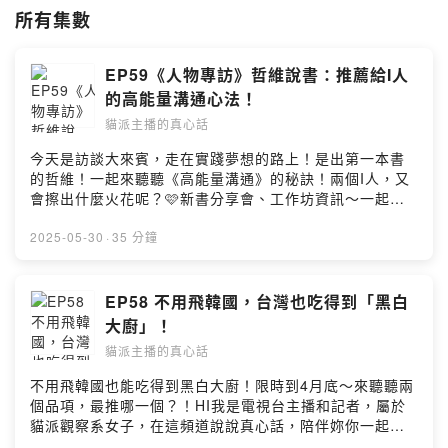
🐈合作邀約｜
oceanbud@gmail.com
所有集數
Powered by Firstory Hosting
EP59《人物專訪》哲維說書：推薦給I人
的高能量溝通心法！
貓派主播的真心話
今天是訪談大來賓，走在實踐夢想的路上！是出第一本書
的哲維！一起來聽聽《高能量溝通》的秘訣！兩個I人，又
會擦出什麼火花呢？🩷新書分享會、工作坊資訊～一起支
持起來🩷⭐️《高能量溝通》購書連結 ⭐️博客來網路書店：
https://reurl.cc/knnayL誠品線上：
2025-05-30
·
35 分鐘
https://reurl.cc/Z44yNMmomo購物網：
https://reurl.cc/9DDR3d金石堂網路書店：
https://reurl.cc/M33yW3讀冊生活網路書店：
EP58 不用飛韓國，台灣也吃得到「黑白
https://reurl.cc/lzz7pj人氣Podcast頻道「哲維說書」播
大廚」！
主暨講師 哲維 首部影響力鉅作！書名：《高能量溝通：聽
貓派主播的真心話
得懂‧想得通‧說得好，3步驟讓你的影響力翻倍》出版社：
奇光出版上市日期：2025/05/07💡學會「高能量溝通」3
不用飛韓國也能吃得到黑白大廚！限時到4月底～來聽聽兩
步驟，輕鬆成為影響力達人🔸聽得懂：聽懂對方的焦慮與
個品項，最推哪一個？！HI我是電視台主播和記者，屬於
渴求，更能貼近人心🔸想得通：想通可以怎麼利他共贏，
貓派觀察系女子，在這頻道說說真心話，陪伴妳你一起過
讓大家都滿意🔸說得好：說好每一句溫暖的話語，世界因
生活。讓廣大的社畜上班族，有個吸收新知，也能紓壓的