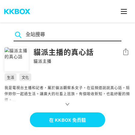
貓派主播的真心話
分享
貓派主播
生活
文化
我是電視台主播和記者，屬於貓派觀察系女子，在這頻道說說真心話，陪
伴妳你一起過生活。讓廣大的社畜上班族，有個吸收新知，也能紓壓的頻
道。
還會出沒在💗
臉書&方格子：貓派主播
在 KKBOX 免費聽
IG : wenwensay