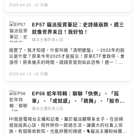
你更好「新書分享會場次」台北場（與會嘉賓：愛瑞克）
頻道。🐈貓派主播粉絲團
2025-04-20
·
10 分鐘
6/14(六) 14:00 - 15:00誠品書店 松菸店 3樓Forum免費
https://www.facebook.com/profile.php?
報名連結：
id=100082216497545&mibextid=LQQJ4d🐈餵食貓派主
https://www.accupass.com/event/2504221325259545
播好聲音，喵喵喵
EP57 貓派投資筆記：史詩級崩跌，週三
834590台中場：6/15(日) 14:30 - 15:30誠品書店 市政店
https://vocus.cc/pay/salon/once/659e9056fd8978000
就像世界末日！我好怕！
5樓免費報名連結：
13036c5?
https://www.accupass.com/event/2504221331231798
貓派主播的真心話
planId=65f6a379fd897800013e0c91&fromPage=salo
679290新竹場：6/22(日) 14:30 - 15:30誠品書店 巨城店
n🐈合作邀約｜oceanbud@gmail.comPowered by
經歷了，我才知道，什麼叫做「清明變盤」，2022年的股
5樓免費報名連結：
Firstory Hosting
災是什麼？原來今年2025才是股災！原來ETF會跌停、會
https://www.accupass.com/event/2504221335292001
漲停！原來幾天的時間，錢錢蒸發到如此恐怖！週一：跌
303488台南場：7/12(六) 13:00 - 14:30政大書城 台南店
2066點 etf跌停 史上最大跌點週二：跌772點週三：對等
B1免費報名連結：
關稅生效日、國安基金進場日，跌1068點 世界末日、睡不
2025-04-13
·
16 分鐘
https://www.accupass.com/event/2504221341243955
好只睡4小時週四：漲1608點 etf漲停 史上最大漲點週
516220《高能量溝通工作坊》三步驟，讓你一句話就打動
五：先跌後漲：漲528點這一集，貓派主播聊聊本週心情，
人心、翻倍影響力！👉【立即報名】
也更新，美股voo帳面獲利回吐⋯剩多少⋯Powered by
EP56 蛇年特輯：聊聊「快樂」、「孤
https://ohmybook.1shop.tw你是不是也有這些經驗？🔸
Firstory Hosting
精心準備內容，卻讓觀眾無感？🔸 花了很多時間說明，團
單」、「成就感」、「跳舞」、「股市」
隊卻「聽不懂也沒行動」？🔸 理念明明很好，卻總被誤
⋯
貓派主播的真心話
解？🔸 努力行銷，卻遲遲無法建立信任與成交？不是你不
夠努力，而是——你還沒學會真正「有力量的說話方
HI我是電視台主播和記者，屬於貓派觀察系女子，在這頻
式」。這場工作坊，為你設計三個溝通關鍵步驟：1️⃣ 啟動
道說說真心話，陪伴妳你一起過生活。讓廣大的社畜上班
「訊息雷達」：一句話聽出對方在意什麼，溝通少繞遠路
族，有個吸收新知，也能紓壓的頻道。🐈貓派主播粉絲團