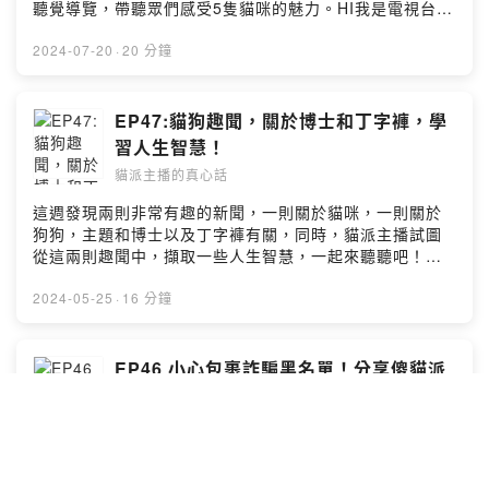
https://vocus.cc/pay/salon/once/659e9056fd8978000
聽覺導覽，帶聽眾們感受5隻貓咪的魅力。HI我是電視台主
13036c5?
播和記者，屬於貓派觀察系女子，在這頻道說說真心話，
planId=65f6a379fd897800013e0c91&fromPage=salo
陪伴妳你一起過生活。讓廣大的社畜上班族，有個吸收新
2024-07-20
·
20 分鐘
n🐈合作邀約｜oceanbud@gmail.comPowered by
知，也能紓壓的頻道。🐈貓派主播粉絲團
Firstory Hosting
https://www.facebook.com/profile.php?
id=100082216497545&mibextid=LQQJ4d🐈餵食貓派主
EP47:貓狗趣聞，關於博士和丁字褲，學
播好聲音，喵喵喵
習人生智慧！
https://vocus.cc/pay/salon/once/659e9056fd8978000
貓派主播的真心話
13036c5?
planId=65f6a379fd897800013e0c91&fromPage=salo
這週發現兩則非常有趣的新聞，一則關於貓咪，一則關於
n🐈合作邀約｜oceanbud@gmail.comPowered by
狗狗，主題和博士以及丁字褲有關，同時，貓派主播試圖
Firstory Hosting
從這兩則趣聞中，擷取一些人生智慧，一起來聽聽吧！🌹
小額贊助支持貓派主播好聲音：
https://vocus.cc/pay/salon/once/659e9056fd8978000
2024-05-25
·
16 分鐘
13036c5?
planId=65f6a379fd897800013e0c91&fromPage=salo
n🌹來找貓派主播：
EP46 小心包裹詐騙黑名單！分享傻貓派
https://www.facebook.com/profile.php?
的一頁式廣告受騙經歷！
id=100082216497545&mibextid=LQQJ4dPowered by
貓派主播的真心話
Firstory Hosting
好久沒在實體店面買東西了，網購網購超方便，但是，現
在好多包裹詐騙，你有中招過嗎？節目分享，便利商店員