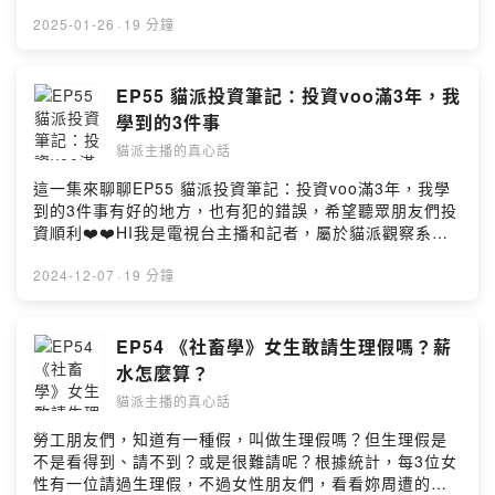
2️⃣ 建構「底層邏輯」：對話更有結構，精準命中需求核心
https://www.facebook.com/profile.php?
3️⃣ 打造「個人風格」：說話自然有磁場，讓人信任、靠
id=100082216497545&mibextid=LQQJ4d🐈餵食貓派主
2025-01-26
·
19 分鐘
近、合作！適合誰參加？A. 個人品牌經營者／講師／顧問
播好聲音，喵喵喵
想建立專業信任感，讓你的內容與價值被看見。B. 創辦人
https://vocus.cc/pay/salon/once/659e9056fd8978000
／主管／團隊領導者想提升帶人說服力，凝聚向心力與執
13036c5?
EP55 貓派投資筆記：投資voo滿3年，我
行力。C. 自由工作者／斜槓創業者／事業經營者想提升品
planId=65f6a379fd897800013e0c91&fromPage=salo
學到的3件事
牌影響力，好產品被信任，自然成交。📍台北場：
n🐈合作邀約｜oceanbud@gmail.comPowered by
貓派主播的真心話
6/28（六）13:00 - 17:00Happ. 小樹屋｜大葉桉
Firstory Hosting
204（捷運民權西路站）📍台中場：7/13（日）13:00 -
這一集來聊聊EP55 貓派投資筆記：投資voo滿3年，我學
17:00思享空間 203（台中車站附近）「課程費用」原價：
到的3件事有好的地方，也有犯的錯誤，希望聽眾朋友們投
$4,880限時特價：$3,980早鳥優惠：$3,280兩人以上同
資順利❤️❤️HI我是電視台主播和記者，屬於貓派觀察系女
行再享每人$2,980！🎁 凡報名即贈暢銷書《高能量溝通》
子，在這頻道說說真心話，陪伴妳你一起過生活。讓廣大
一本（市價$440）主講人：梁哲維• 暢銷書《高能量溝
的社畜上班族，有個吸收新知，也能紓壓的頻道。🐈貓派主
2024-12-07
·
19 分鐘
通》作者• 「溝通表達陪跑一對一」教練• Podcast &
播粉絲團 https://www.facebook.com/profile.php?
YouTube《哲維說書》主持人• 上百場演講經驗，熱愛傳
id=100082216497545&mibextid=LQQJ4d🐈餵食貓派主
遞高能量這不只是溝通工作坊，是讓你「說話變現」、
播好聲音，喵喵喵
EP54 《社畜學》女生敢請生理假嗎？薪
「價值被看見」、「人脈主動靠近」的關鍵轉捩點！！名
https://vocus.cc/pay/salon/once/659e9056fd8978000
水怎麼算？
額有限，搶先報名，從此讓你的說話有力量！👉【立即報
13036c5?
名】https://ohmybook.1shop.tw「社群媒體（作者：梁
貓派主播的真心話
planId=65f6a379fd897800013e0c91&fromPage=salo
哲維）」⭐️ Facebook（梁哲維）
n🐈合作邀約｜oceanbud@gmail.comPowered by
勞工朋友們，知道有一種假，叫做生理假嗎？但生理假是
https://www.facebook.com/s210428⭐️
Firstory Hosting
不是看得到、請不到？或是很難請呢？根據統計，每3位女
Instagram（@s210428）
性有一位請過生理假，不過女性朋友們，看看妳周遭的同
https://www.instagram.com/s210428⭐️ Youtube（哲維